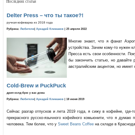
Последние статьи
Delter Press – что ты такое?!
ручная кофеварка из 2018 года
Рубрика:
Любители
|
Аркадий Климанов
| 25 апреля 2022
Многие знают, что я фанат Аэро
устройства. Зачем кому-то нужен к
Пресса есть свои особенности. По
бы закончить статью, но давайте 
австралийским акцентом, но имеет 
Cold-Brew и PuckPuck
дрип колд-брю у вас дома
Рубрика:
Любители
|
Аркадий Климанов
| 18 июня 2019
Сейчас разгар отпусков и лета 2019 года, я сижу в кофейне, где
прекрасного русско-язычного кофейного комьюнити, что я думаю 
человека. Тем более, что у
Sweet Beans Coffee
на складе в Краснода