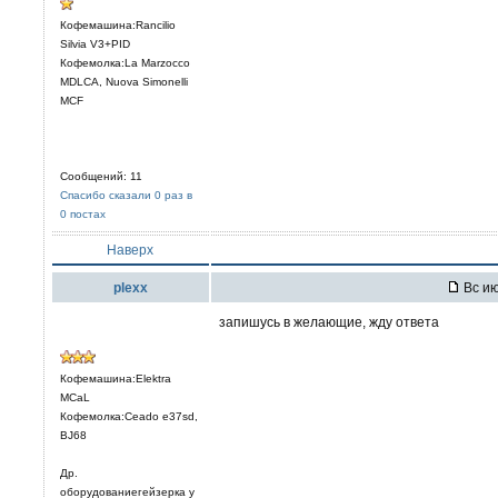
Кофемашина:Rancilio
Silvia V3+PID
Кофемолка:La Marzocco
MDLCA, Nuova Simonelli
MCF
Сообщений: 11
Спасибо сказали 0 раз в
0 постах
Наверх
plexx
Вс ию
запишусь в желающие, жду ответа
Кофемашина:Elektra
MCaL
Кофемолка:Ceado e37sd,
BJ68
Др.
оборудованиегейзерка у