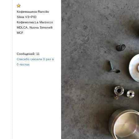
Кофемашина:Rancilio
Silvia V3+PID
Кофемолка:La Marzocco
MDLCA, Nuova Simonelli
MCF
Сообщений: 11
Спасибо сказали 0 раз в
0 постах