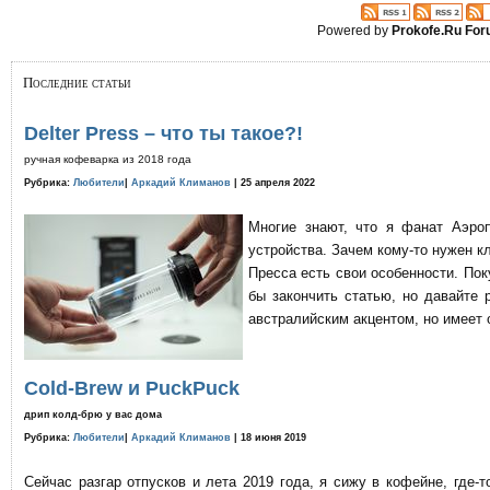
Powered by
Prokofe.Ru Fo
Последние статьи
Delter Press – что ты такое?!
ручная кофеварка из 2018 года
Рубрика:
Любители
|
Аркадий Климанов
| 25 апреля 2022
Многие знают, что я фанат Аэро
устройства. Зачем кому-то нужен к
Пресса есть свои особенности. По
бы закончить статью, но давайте 
австралийским акцентом, но имеет 
Cold-Brew и PuckPuck
дрип колд-брю у вас дома
Рубрика:
Любители
|
Аркадий Климанов
| 18 июня 2019
Сейчас разгар отпусков и лета 2019 года, я сижу в кофейне, где