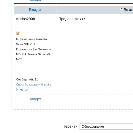
Влади
Вс ию
vlados2008
Продано
plexx:
Кофемашина:Rancilio
Silvia V3+PID
Кофемолка:La Marzocco
MDLCA, Nuova Simonelli
MCF
Сообщений: 11
Спасибо сказали 0 раз в
0 постах
Наверх
Перейти: