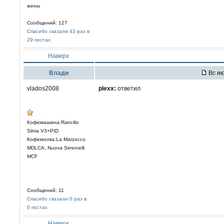
жены
Сообщений: 127
Спасибо сказали 43 раз в
29 постах
Наверх
Влади
Вс ию
vlados2008
plexx:
ответил
Кофемашина:Rancilio
Silvia V3+PID
Кофемолка:La Marzocco
MDLCA, Nuova Simonelli
MCF
Сообщений: 11
Спасибо сказали 0 раз в
0 постах
Наверх