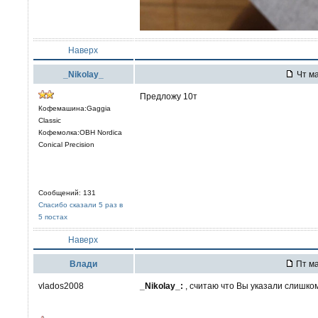
Наверх
_Nikolay_
Чт ма
Предложу 10т
Кофемашина:Gaggia
Classic
Кофемолка:OBH Nordica
Conical Precision
Сообщений: 131
Спасибо сказали 5 раз в
5 постах
Наверх
Влади
Пт ма
vlados2008
_Nikolay_:
, считаю что Вы указали слишком