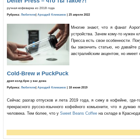
Delter Press – что ты такое?!
ручная кофеварка из 2018 года
Рубрика:
Любители
|
Аркадий Климанов
| 25 апреля 2022
Многие знают, что я фанат Аэро
устройства. Зачем кому-то нужен к
Пресса есть свои особенности. По
бы закончить статью, но давайте 
австралийским акцентом, но имеет 
Cold-Brew и PuckPuck
дрип колд-брю у вас дома
Рубрика:
Любители
|
Аркадий Климанов
| 18 июня 2019
Сейчас разгар отпусков и лета 2019 года, я сижу в кофейне, где
прекрасного русско-язычного кофейного комьюнити, что я думаю 
человека. Тем более, что у
Sweet Beans Coffee
на складе в Краснода