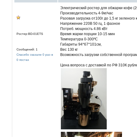
Электрический ростер для обжарки кофе (201
Производительность 4-9кг/час
Разовая загрузка от100г до 1,5 кг зеленого
Напряжение 220В 50 гц, 1 фазное
Потреб. мощность 4.86 кВт
Время жарки порции 10-15 мин
Ростер:BD-01ETS
Температура 0-300ºС
Габариты 94*67*101см,
Вес 130 кг
Сообщений: 1
Возможность загрузки собственной програ
Спасибо сказали 0 раз в
0 постах
Цена вопроса с доставкой по РФ 310К рубл