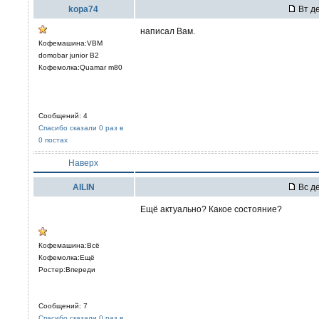
kopa74
Вт де
написал Вам.
Кофемашина:VBM
domobar junior B2
Кофемолка:Quamar m80
Сообщений: 4
Спасибо сказали 0 раз в
0 постах
Наверх
AILIN
Вс де
Ещё актуально? Какое состояние?
Кофемашина:Всё
Кофемолка:Ещё
Ростер:Впереди
Сообщений: 7
Спасибо сказали 0 раз в