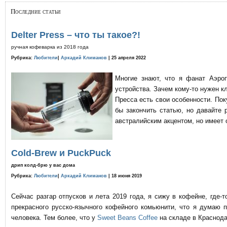
Последние статьи
Delter Press – что ты такое?!
ручная кофеварка из 2018 года
Рубрика:
Любители
|
Аркадий Климанов
| 25 апреля 2022
Многие знают, что я фанат Аэро
устройства. Зачем кому-то нужен к
Пресса есть свои особенности. По
бы закончить статью, но давайте 
австралийским акцентом, но имеет 
Cold-Brew и PuckPuck
дрип колд-брю у вас дома
Рубрика:
Любители
|
Аркадий Климанов
| 18 июня 2019
Сейчас разгар отпусков и лета 2019 года, я сижу в кофейне, где
прекрасного русско-язычного кофейного комьюнити, что я думаю 
человека. Тем более, что у
Sweet Beans Coffee
на складе в Краснода