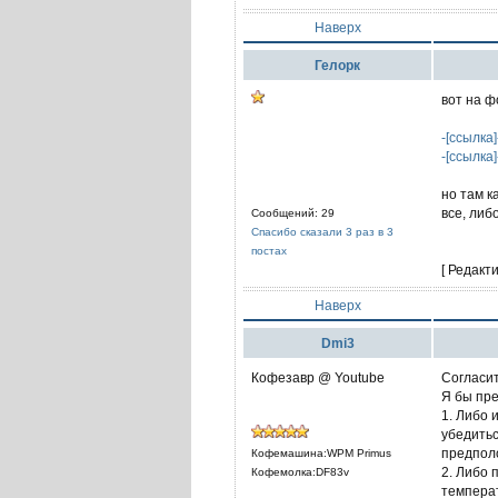
Наверх
Гелорк
вот на ф
-[ссылка]
-[ссылка]
но там к
все, либ
Сообщений: 29
Спасибо сказали 3 раз в 3
постах
[ Редакт
Наверх
Dmi3
Кофезавр @ Youtube
Согласит
Я бы пре
1. Либо 
убедитьс
предпол
Кофемашина:WPM Primus
2. Либо 
Кофемолка:DF83v
темпера