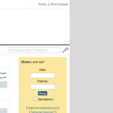
Логин
|
Регистрация
Привет, кто ты?
Имя:
ющая
ма
>>
Пароль:
Запомнить
[
Зарегистрироваться
]
[
Забыли пароль?
]