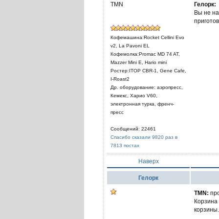
TMN
Гелорк:
Вы не на
приготов
Кофемашина:Rocket Cellini Evo
v2, La Pavoni EL
Кофемолка:Promac MD 74 AT,
Mazzer Mini E, Hario mini
Ростер:ITOP CBR-1, Gene Cafe,
I-Roast2
Др. оборудование: аэропресс,
Кемекс, Харио V60,
электронная турка, френч-
пресс
Сообщений: 22461
Спасибо сказали 9820 раз в
7813 постах
Наверх
Гелорк
TMN:
про
Корзина 
корзины.