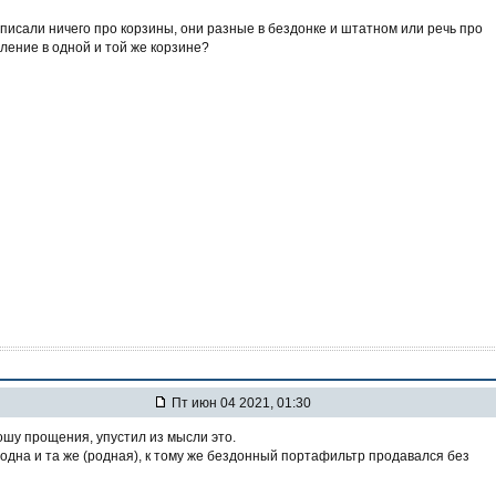
писали ничего про корзины, они разные в бездонке и штатном или речь про
ление в одной и той же корзине?
Пт июн 04 2021, 01:30
шу прощения, упустил из мысли это.
одна и та же (родная), к тому же бездонный портафильтр продавался без