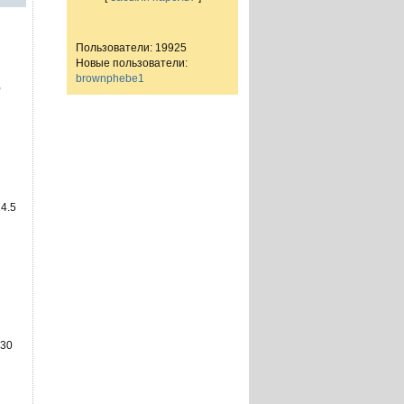
Пользователи: 19925
Новые пользователи:
brownphebe1
,
4.5
 30