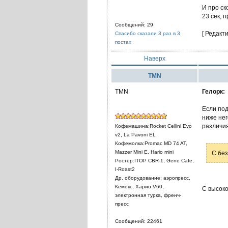
И про ск
23 сек, 
Сообщений: 29
[ Редакт
Спасибо сказали 3 раз в 3
постах
Наверх
TMN
TMN
Гелорк:
Если под
ниже нег
различия
Кофемашина:Rocket Cellini Evo
v2, La Pavoni EL
Кофемолка:Promac MD 74 AT,
Mazzer Mini E, Hario mini
С без
Ростер:ITOP CBR-1, Gene Cafe,
I-Roast2
Др. оборудование: аэропресс,
Кемекс, Харио V60,
С высоко
электронная турка, френч-
пресс
Сообщений: 22461