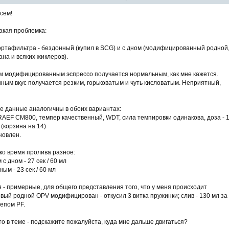
сем!
акая проблемка:
ортафильтра - бездонный (купил в SCG) и с дном (модифицированный родной
ана и всяких жиклеров).
м модифицированным эспрессо получается нормальным, как мне кажется.
ным вкус получается резким, горьковатым и чуть кисловатым. Неприятный,
е данные аналогичны в обоих вариантах:
AEF CM800, темпер качественный, WDT, сила темпировки одинакова, доза - 1
 (корзина на 14)
новлен.
ко время пролива разное:
с дном - 27 сек / 60 мл
ным - 23 сек / 60 мл
 - примерные, для общего представления того, что у меня происходит
вый родной OPV модифицирован - откусил 3 витка пружинки; слив - 130 мл за
лепом PF.
то в теме - подскажите пожалуйста, куда мне дальше двигаться?