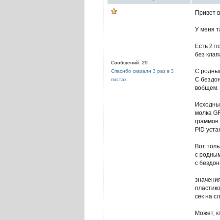
Привет в
У меня т
Есть 2 п
без клап
Сообщений: 29
С родны
Спасибо сказали 3 раз в 3
С бездон
постах
вобщем.
Исходны
молка GR
граммов.
PID уста
Вот толь
с родным 
с бездон
значения
пластико
сек на с
Может, к