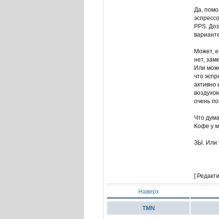
Да, помо
эспрессо
PPS. Доз
варианте
Может, 
нет, зам
Или може
что эспр
активно 
воздухом
очень п
Что дума
Кофе у м
ЗЫ. Или 
[ Редакт
Наверх
TMN