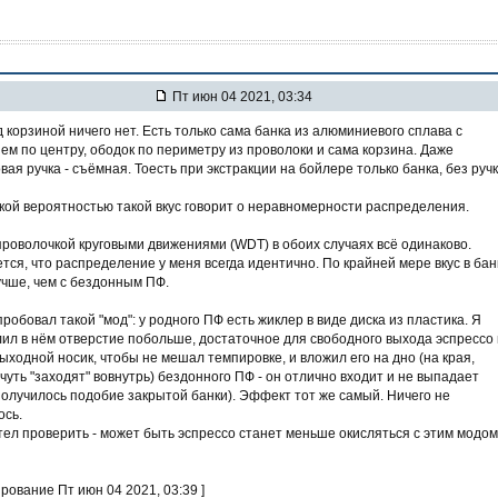
Пт июн 04 2021, 03:34
 корзиной ничего нет. Есть только сама банка из алюминиевого сплава с
ем по центру, ободок по периметру из проволоки и сама корзина. Даже
вая ручка - съёмная. Тоесть при экстракции на бойлере только банка, без ручк
кой вероятностью такой вкус говорит о неравномерности распределения.
оволочкой круговыми движениями (WDT) в обоих случаях всё одинаково.
тся, что распределение у меня всегда идентично. По крайней мере вкус в бан
учше, чем с бездонным ПФ.
пробовал такой "мод": у родного ПФ есть жиклер в виде диска из пластика. Я
ил в нём отверстие побольше, достаточное для свободного выхода эспрессо 
ыходной носик, чтобы не мешал темпировке, и вложил его на дно (на края,
чуть "заходят" вовнутрь) бездонного ПФ - он отлично входит и не выпадает
получилось подобие закрытой банки). Эффект тот же самый. Ничего не
ось.
отел проверить - может быть эспрессо станет меньше окисляться с этим модом
ирование Пт июн 04 2021, 03:39 ]