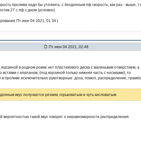
орость пролива надо бы уточнить: с бездонным пф скорость, как раз - выше, т.
против 27 с пф с дном (условно).
ирование Пт июн 04 2021, 01:34 ]
Пт июн 04 2021, 02:48
 корзиной в родном рожке нет пластикового диска с маленьким отверстием, а
о вставки с клапаном, (под корзиной только нижняя часть с носиками), то
 в проливе исключительно рукотворные: доза, помол, распределение, трамбо
донным вкус получается резким, горьковатым и чуть кисловатым.
й вероятностью такой вкус говорит о неравномерности распределения.