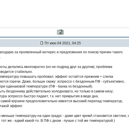
Пт июн 04 2021, 04:25
агодарю за проявленный интерес и предложения по поиску причин такого
.
 шоты делались многократно (но не подряд друг за другом), проблема
водится стабильно.
 температуру повышать пробовал: эффект остаётся прежним + слегка
ется горечи. Даже, больше скажу: эспрессо с бездонным ПФ - субъективно,
при одинаковой температуре (ПФ - банка vs бездонный).
ть бездоннику действительно холодновато, но только в самом низу;
ура эспрессо быстро падает, т.к. нет прикрытия в виде дна.
в самой корзине предположительно имеется высокий перепад температур,
такой эффект.
и меньше температуру на один градус - даже цвет кремА становится светлее, 
се тот же - едкий какой-то. В ПФ с дном - лучше с той же температурой.)