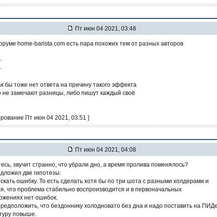
Пт июн 04 2021, 03:48
оруме home-barista.com есть пара похожих тем от разных авторов
-
-
ак бы тоже нет ответа на причину такого эффекта
о не замечают разницы, либо пишут каждый своё
ирование Пт июн 04 2021, 03:51 ]
Пт июн 04 2021, 04:08
есь, звучит странно, что убрали дно, а время пролива поменялось?
дложил две гипотезы:
искать ошибку. То есть сделать хотя бы по три шота с разными холдерами и
я, что проблема стабильно воспроизводится и в первоначальных
ожениях нет ошибок.
предположить, что бездоннику холодновато без дна и надо поставить на ПИД
туру повыше.