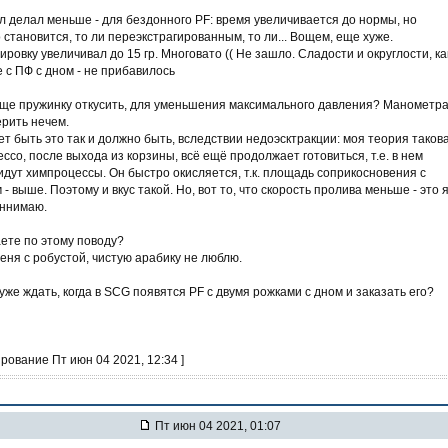
л делал меньше - для бездонного PF: время увеличивается до нормы, но
 становится, то ли переэкстрагированным, то ли... Вощем, еще хуже.
ировку увеличивал до 15 гр. Многовато (( Не зашло. Сладости и округлости, ка
 с ПФ с дном - не прибавилось
еще пружинку откусить, для уменьшения максимального давления? Манометр
ерить нечем.
т быть это так и должно быть, вследствии недоэсктракции: моя теория такова
ессо, после выхода из корзины, всё ещё продолжает готовиться, т.е. в нем
идут химпроцессы. Он быстро окисляется, т.к. площадь соприкосновения с
 - выше. Поэтому и вкус такой. Но, вот то, что скорость пролива меньше - это 
оннимаю.
ете по этому поводу?
еня с робустой, чистую арабику не люблю.
уже ждать, когда в SCG появятся PF с двумя рожками с дном и заказать его?
ирование Пт июн 04 2021, 12:34 ]
Пт июн 04 2021, 01:07