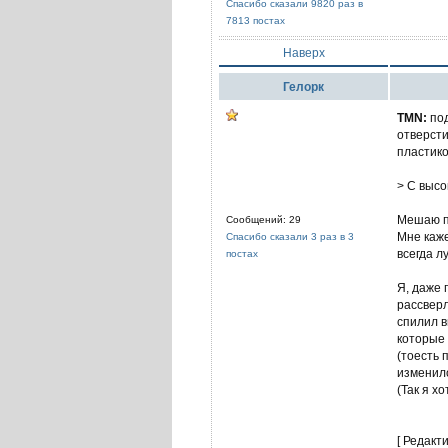
Спасибо сказали 9820 раз в
7813 постах
Наверх
Гелорк
TMN:
под
отверсти
пластико
> С высо
Мешаю пр
Сообщений: 29
Мне каже
Спасибо сказали 3 раз в 3
всегда л
постах
Я, даже 
рассверл
спилил в
которые 
(тоесть 
изменил
(Так я х
[ Редакт