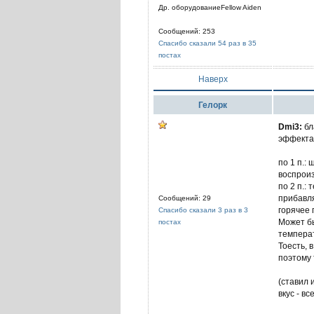
Др. оборудованиеFellow Aiden
Сообщений: 253
Спасибо сказали 54 раз в 35
постах
Наверх
Гелорк
Dmi3:
бл
эффекта
по 1 п.:
воспроиз
по 2 п.:
прибавля
Сообщений: 29
горячее 
Спасибо сказали 3 раз в 3
Может бы
постах
температ
Тоесть, 
поэтому 
(ставил 
вкус - в