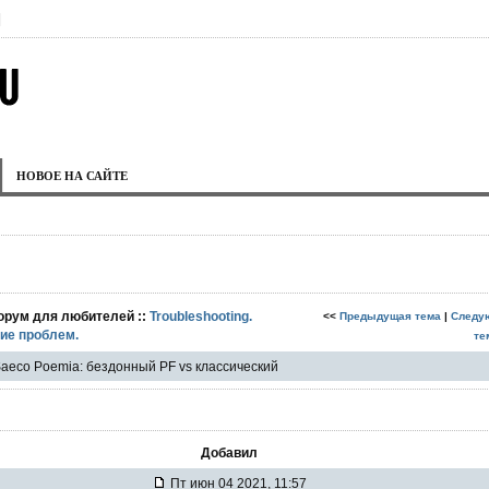
|
НОВОЕ НА САЙТЕ
орум для любителей ::
Troubleshooting.
<<
Предыдущая тема
|
Следу
ие проблем.
те
aeco Poemia: бездонный PF vs классический
Добавил
Пт июн 04 2021, 11:57