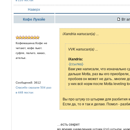
в 226 постах
Наверх
Кофе Лукойе
Вт ап
iXandria написал(а)
...
Кофемашина:Кофе не
читают, кофе пьют.
VVK написал(а)
...
суфле, пальто, какао,
ателье.
iXandria:
-[ссылка]-
Вам уже написали, что изначально с
дальше Motta, раз вы его приобрели, 
пробоев он может не дать.. многие д
Сообщений: 3612
у них всё норм после Motta leveling t
Спасибо сказали 504 раз
в 448 постах
Вы про штуку со штырми для разбития 
Если да, то я так и делаю. Помол - разб
…есть секрет
во время шевеления штуки (со) штыри, нуж