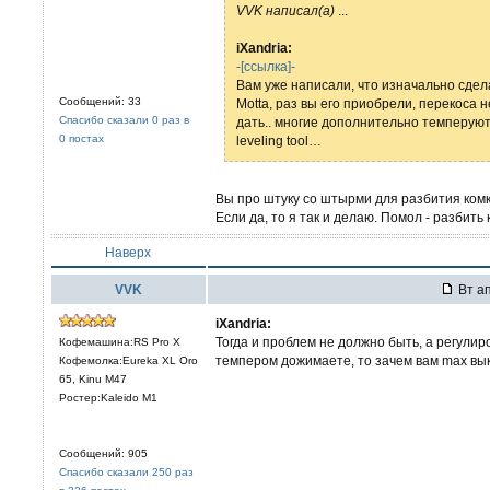
VVK написал(а)
...
iXandria:
-[ссылка]-
Вам уже написали, что изначально сде
Сообщений: 33
Motta, раз вы его приобрели, перекоса н
Спасибо сказали 0 раз в
дать.. многие дополнительно темперуют, 
0 постах
leveling tool…
Вы про штуку со штырми для разбития ком
Если да, то я так и делаю. Помол - разбить
Наверх
VVK
Вт ап
iXandria:
Тогда и проблем не должно быть, а регулиро
Кофемашина:RS Pro X
темпером дожимаете, то зачем вам max вык
Кофемолка:Eureka XL Oro
65, Kinu M47
Ростер:Kaleido M1
Сообщений: 905
Спасибо сказали 250 раз