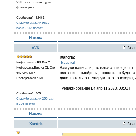
V60, электронная турка,
френч-пресс
Сообщений: 22461
Спасибо сказали 9820
раз в 7813 постах
Наверх
VVK
Вт ап
iXandria:
-[ссылка]-
Кофемашина:RS Pro X
Вам уже написали, что изначально сделать
Кофемолка:Eureka XL Oro
раз вы его приобрели, перекоса не будет, а
65, Kinu M47
дополнительно темперуют, кто-то говорит, ч
Ростер:Kaleido M1
[ Редактирование Вт апр 11 2023, 08:01 ]
Сообщений: 905
Спасибо сказали 250 раз
в 226 постах
Наверх
iXandria
Вт ап