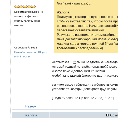
Rochefort написал(а)
...
Кофемашина:Кофе не
iXandria:
читают, кофе пьют.
Пользуюсь, темпер не нужен после нее (
суфле, пальто, какао,
Глубину выставляю так, чтобы после пр
ателье.
ровная поверхность. Начинаю настройку
перестанет оставлять вмятину.
Результат с распределителем стабилен 
меня достаточно хорошая молка, с кот
машина далла корте, с группой 54мм (та
Сообщений: 3612
требования к распределению).
Спасибо сказали 504 раз
в 448 постах
жесть кокая…((( вы на бездомнике наблюда
который годный четырёх-лопастной? может
и кофе ярче и деньги целы? Не?!)))
любой запоздалый блогер не даст насвисте
зы «чем выше таблетка» тем более высокие
устраивает коэффициент фаст-фуд на улиц
[ Редактирование Ср апр 12 2023, 08:27 ]
Наверх
iXandria
Ср ап