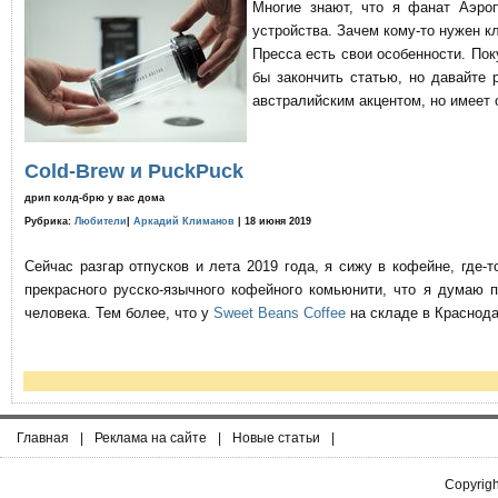
Многие знают, что я фанат Аэро
устройства. Зачем кому-то нужен к
Пресса есть свои особенности. По
бы закончить статью, но давайте 
австралийским акцентом, но имеет 
Cold-Brew и PuckPuck
дрип колд-брю у вас дома
Рубрика:
Любители
|
Аркадий Климанов
| 18 июня 2019
Сейчас разгар отпусков и лета 2019 года, я сижу в кофейне, где
прекрасного русско-язычного кофейного комьюнити, что я думаю 
человека. Тем более, что у
Sweet Beans Coffee
на складе в Краснода
Главная
|
Реклама на сайте
|
Новые статьи
|
Copyrig