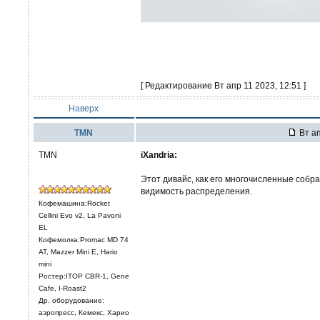
[ Редактирование Вт апр 11 2023, 12:51 ]
Наверх
TMN
Вт ап
TMN
iXandria:
Этот дивайс, как его многочисленные собра
видимость распределения.
Кофемашина:Rocket
Cellini Evo v2, La Pavoni
EL
Кофемолка:Promac MD 74
AT, Mazzer Mini E, Hario
mini
Ростер:ITOP CBR-1, Gene
Cafe, I-Roast2
Др. оборудование:
аэропресс, Кемекс, Харио