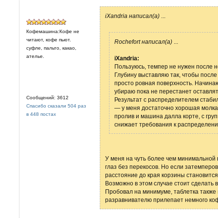
iXandria написал(а)
...
Кофемашина:Кофе не
читают, кофе пьют.
Rochefort написал(а)
...
суфле, пальто, какао,
ателье.
iXandria:
Пользуюсь, темпер не нужен после не
Глубину выставляю так, чтобы после
просто ровная поверхность. Начинаю
убираю пока не перестанет оставлят
Сообщений: 3612
Результат с распределителем стабил
Спасибо сказали 504 раз
— у меня достаточно хорошая молка
в 448 постах
пролив и машина далла корте, с груп
снижает требования к распределени
У меня на чуть более чем минимальной 
глаз без перекосов. Но если затемперова
расстояние до края корзины становится
Возможно в этом случае стоит сделать 
Пробовал на минимуме, таблетка также и
разравнивателю прилепает немного ко