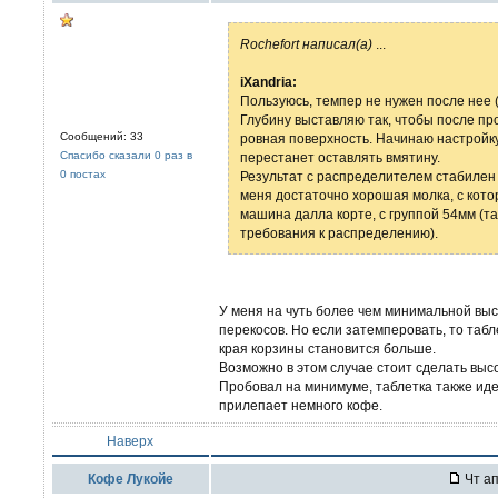
Rochefort написал(а)
...
iXandria:
Пользуюсь, темпер не нужен после нее (
Глубину выставляю так, чтобы после пр
Сообщений: 33
ровная поверхность. Начинаю настройку
Спасибо сказали 0 раз в
перестанет оставлять вмятину.
0 постах
Результат с распределителем стабилен 
меня достаточно хорошая молка, с кот
машина далла корте, с группой 54мм (та
требования к распределению).
У меня на чуть более чем минимальной выс
перекосов. Но если затемперовать, то табл
края корзины становится больше.
Возможно в этом случае стоит сделать выс
Пробовал на минимуме, таблетка также иде
прилепает немного кофе.
Наверх
Кофе Лукойе
Чт ап