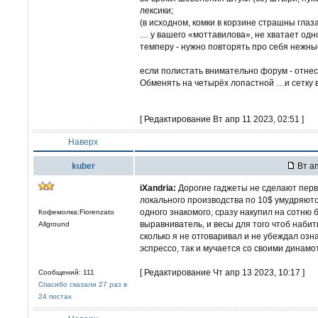
лексики;
(в исходном, комки в корзине страшны глаз
… у вашего «моттавилова», не хватает одн
темперу - нужно повторять про себя нежные
если полистать внимательно форум - отне
Обменять на четырёх лопастной …и сетку в
[ Редактирование Вт апр 11 2023, 02:51 ]
Наверх
kuber
Вт ап
iXandria:
Дорогие гаджеты не сделают перв
локального производства по 10$ умудряют
одного знакомого, сразу накупил на сотню
Кофемолка:Fiorenzato
выравниватель, и весы для того чтоб набить
Allground
сколько я не отговаривал и не убеждал озн
эспрессо, так и мучается со своими динамо
[ Редактирование Чт апр 13 2023, 10:17 ]
Сообщений: 111
Спасибо сказали 27 раз в
24 постах