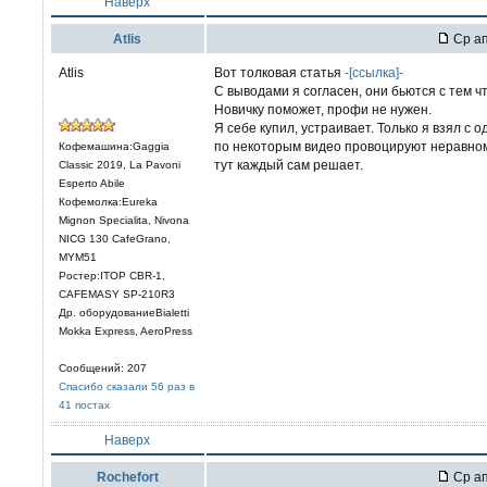
Наверх
Atlis
Ср ап
Atlis
Вот толковая статья
-[ссылка]-
С выводами я согласен, они бьются с тем чт
Новичку поможет, профи не нужен.
Я себе купил, устраивает. Только я взял с 
по некоторым видео провоцируют неравном
Кофемашина:Gaggia
тут каждый сам решает.
Classic 2019, La Pavoni
Esperto Abile
Кофемолка:Eureka
Mignon Specialita, Nivona
NICG 130 CafeGrano,
MYM51
Ростер:ITOP CBR-1,
CAFEMASY SP-210R3
Др. оборудованиеBialetti
Mokka Express, AeroPress
Сообщений: 207
Спасибо сказали 56 раз в
41 постах
Наверх
Rochefort
Ср ап