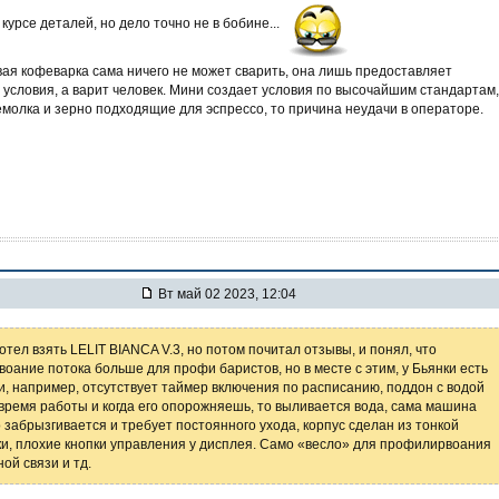
 курсе деталей, но дело точно не в бобине...
ая кофеварка сама ничего не может сварить, она лишь предоставляет
условия, а варит человек. Мини создает условия по высочайшим стандартам,
емолка и зерно подходящие для эспрессо, то причина неудачи в операторе.
Вт май 02 2023, 12:04
отел взять LELIT BIANCA V.3, но потом почитал отзывы, и понял, что
оание потока больше для профи баристов, но в месте с этим, у Бьянки есть
и, например, отсутствует таймер включения по расписанию, поддон с водой
 время работы и когда его опорожняешь, то выливается вода, сама машина
 забрызгивается и требует постоянного ухода, корпус сделан из тонкой
и, плохие кнопки управления у дисплея. Само «весло» для профилирвоания
ой связи и тд.