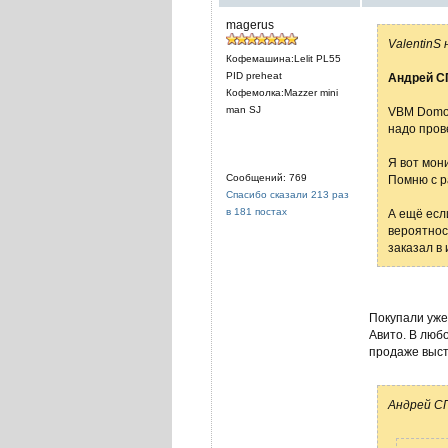
magerus
ValentinS 
Кофемашина:Lelit PL55
PID preheat
Андрей С
Кофемолка:Mazzer mini
man SJ
VBM Domoba
надо пров
Я вот мон
Сообщений: 769
Помню с р
Спасибо сказали 213 раз
в 181 постах
А ещё есл
вероятнос
заказал в
Покупали уже
Авито. В любо
продаже выс
Андрей СП