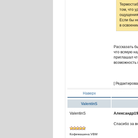
Термостаб
том, что 
ощущения 
Если бы н
в освоени
Рассказать б
что всякую н
приглашал чт
возможность 
[ Редактирова
Наверх
ValentinS
ValentinS
Александр19
Спасибо за в
Кофемашина:VBM