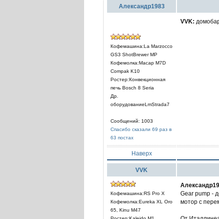
Александр1983
VVK:
домобар
Кофемашина:La Marzocco
GS3 ShotBrewer MP
Кофемолка:Macap M7D
Compak K10
Ростер:Конвекционная
печь Bosch 8 Seria
Др.
оборудованиеLmStrada7
Сообщений: 1003
Спасибо сказали 69 раз в
63 постах
Наверх
VVK
Александр19
Gear pump - 
Кофемашина:RS Pro X
мотор с пер
Кофемолка:Eureka XL Oro
65, Kinu M47
От Италлинеа
Ростер:Kaleido M1