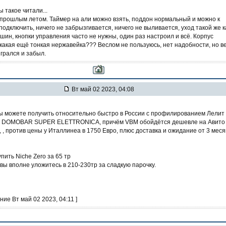
ы такое читали...
прошлым летом. Таймер на али можно взять, поддон нормальный и можно к
одключить, ничего не забрызгивается, ничего не выливается, уход такой же к
шин, кнопки управления часто не нужны, один раз настроил и всё. Корпус
какая ещё тонкая нержавейка??? Веслом не пользуюсь, нет надобности, но в
игрался и забыл.
Вт май 02 2023, 04:08
 вы можете получить относительно быстро в России с профилированием Лелит
M DOMOBAR SUPER ELETTRONICA, причём VBM обойдётся дешевле на Авито
, , против цены у Италлинеа в 1750 Евро, плюс доставка и ожидание от 3 меся
упить Niche Zero за 65 тр
 вы вполне уложитесь в 210-230тр за сладкую парочку.
ние Вт май 02 2023, 04:11 ]