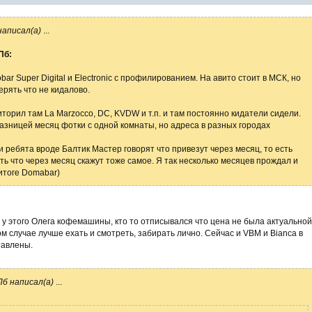
написал(а)
...
Пб:
r Super Digital и Electronic с профилированием. На авито стоит в МСК, но
ерять что не кидалово.
иторил там La Marzocco, DC, KVDW и т.п. и там постоянно кидатели сидели.
азницей месяц фотки с одной комнаты, но адреса в разных городах
и ребята вроде Балтик Мастер говорят что привезут через месяц, то есть
ть что через месяц скажут тоже самое. Я так несколько месяцев прождал и
 итоге Domabar)
 у этого Олега кофемашины, кто то отписывался что цена не была актуальной
м случае лучше ехать и смотреть, забирать лично. Сейчас и VBM и Bianca в
тавлены.
б написал(а)
...