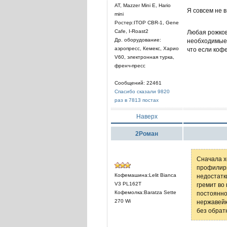
AT, Mazzer Mini E, Hario
Я совсем не в
mini
Ростер:ITOP CBR-1, Gene
Cafe, I-Roast2
Любая рожков
Др. оборудование:
необходимые 
аэропресс, Кемекс, Харио
что если коф
V60, электронная турка,
френч-пресс
Сообщений: 22461
Спасибо сказали 9820
раз в 7813 постах
Наверх
2Роман
Сначала х
профилирв
Кофемашина:Lelit Bianca
недостатк
V3 PL162T
гремит во
Кофемолка:Baratza Sette
постоянно
270 Wi
нержавейк
без обратн