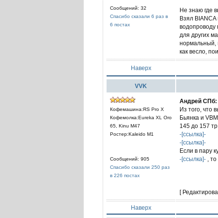
Сообщений: 32
Не знаю где в
Спасибо сказали 6 раз в
Взял BIANCA 
6 постах
водопроводу п
для других ма
нормальный, 
как весло, по
Наверх
VVK
Андрей СПб:
Из того, что
Кофемашина:RS Pro X
Бьянка и VB
Кофемолка:Eureka XL Oro
145 до 157 тр
65, Kinu M47
-[ссылка]-
Ростер:Kaleido M1
-[ссылка]-
Если в пару к
-[ссылка]-
, то
Сообщений: 905
Спасибо сказали 250 раз
в 226 постах
[ Редактирова
Наверх