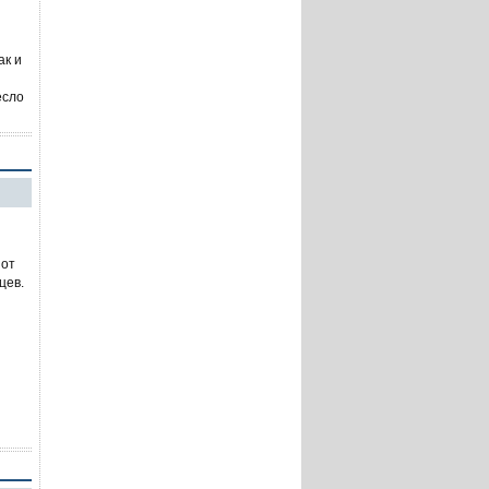
ак и
есло
 от
цев.