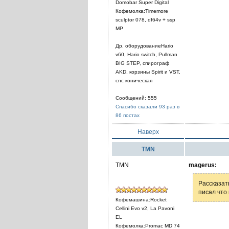
Domobar Super Digital
Кофемолка:Timemore
sculptor 078, df64v + ssp
MP
Др. оборудованиеHario
v60, Hario switch, Pullman
BIG STEP, спирограф
AKD, корзины Spirit и VST,
cnc коническая
Сообщений: 555
Спасибо сказали 93 раз в
86 постах
Наверх
TMN
TMN
magerus:
Рассказат
писал что
Кофемашина:Rocket
Cellini Evo v2, La Pavoni
EL
Кофемолка:Promac MD 74