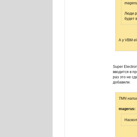
mageru
Люди р
будет 
А у VBM e
Super Electro
вводится в п
раз это не с
добавили.
TMN напис
magerus:
Наскол