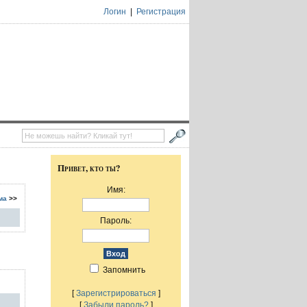
Логин
|
Регистрация
Привет, кто ты?
Имя:
ма
>>
Пароль:
Запомнить
[
Зарегистрироваться
]
[
Забыли пароль?
]