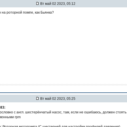
Вт май 02 2023, 05:12
 на роторной помпе, как Бьянка?
Вт май 02 2023, 05:25
83:
дословно с англ. шестерёнчатый насос, там, если не ошибаюсь, должен стоять
еменными rpm
: Роторная мотопомпа (C шестерней для настройки профилей давления).