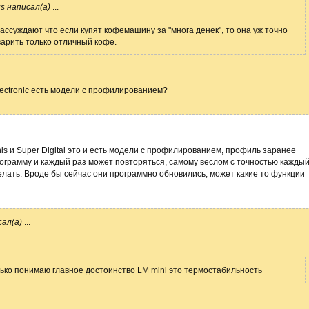
s написал(а)
...
ассуждают что если купят кофемашину за "многа денек", то она уж точно
варить только отличный кофе.
lectronic есть модели с профилированием?
nis и Super Digital это и есть модели с профилированием, профиль заранее
рограмму и каждый раз может повторяться, самому веслом с точностью кажды
делать. Вроде бы сейчас они программно обновились, может какие то функции
ал(а)
...
ько понимаю главное достоинство LM mini это термостабильность