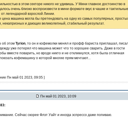
ильностью в этом секторе никого не удивишь. У Мини главное достоинство в
удалось очень близко воспроизвести в мини формате вкус в чашке и тактильны
от легендарной взрослой Линии.
е цена машина могла бы претендовать на одну из самых популярных, просты
и, некапризных и дающих великолепный, стабильный результат.
ы об этом
Tyrion
, то он и кофемолки менял и профф бариста приглашал, писа
адежду уже потерял что машина может что то хорошее сварить. Даже в гости
обы вместе поварить, но вроде никто и не откликнулся, хотя была отличная
поюзать кофемашину о которой многие прям мечтают...
ние Пн май 01 2023, 09:05 ]
Пн май 01 2023, 10:09
83:
нимание. Сейчас скорее Флэт Уайт и иногда эспрессо даже попиваю.