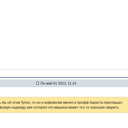
Пн май 01 2023, 11:14
ь бы об этом Tyrion, то он и кофемолки менял и профф бариста приглашал,
 всякую надежду уже потерял что машина может что то хорошее сварить