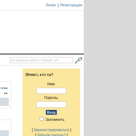
Логин
|
Регистрация
Привет, кто ты?
Имя:
 тема
>>
Пароль:
Запомнить
[
Зарегистрироваться
]
[
Забыли пароль?
]