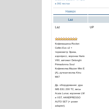
в 392 постах
Наверх
Laz
Laz
UP
Кофемашина:Rocket
Cellini Evo v2 +
термометр Эрика,
аэропресс, воронка Hario
V60, автомат Delonghi
Primadonna Soul
Кофемолка:Mazzer Mini E
(A), ручная молка Kinu
M47
Др. оборудование: душ
IMS E61 200 TC, весы
Acaia Lunar, корзинки LM
и VST, HANDPRESSO
AUTO SET (+ power
adapter).