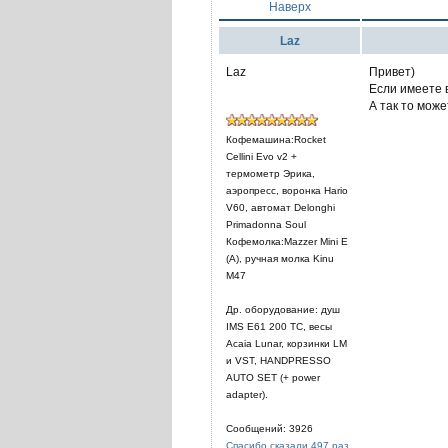
Наверх
Laz
Laz
Привет)
Если имеете в
А так то мож
Кофемашина:Rocket
Cellini Evo v2 +
термометр Эрика,
аэропресс, воронка Hario
V60, автомат Delonghi
Primadonna Soul
Кофемолка:Mazzer Mini E
(A), ручная молка Kinu
M47
Др. оборудование: душ
IMS E61 200 TC, весы
Acaia Lunar, корзинки LM
и VST, HANDPRESSO
AUTO SET (+ power
adapter).
Сообщений: 3926
Спасибо сказали 497 раз