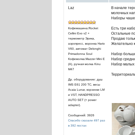
Laz
В начале терн
молочных нап
Наборы чашек
Есть три наб
Кофемашина:Rocket
Остальные по
Cellini Evo v2 +
Продаю тольк
термометр Эрика,
Желательно ко
аэропресс, воронка Hario
V60, автомат Delonghi
Набор больших
Primadonna Soul
Набор средних
Кофемолка:Mazzer Mini E
Набор малых ч
(A), ручная молка Kinu
M47
Территориаль
Др. оборудование: душ
IMS E61 200 TC, весы
Acaia Lunar, корзинки LM
и VST, HANDPRESSO
AUTO SET (+ power
adapter).
Сообщений: 3926
Спасибо сказали 497 раз
в 392 постах