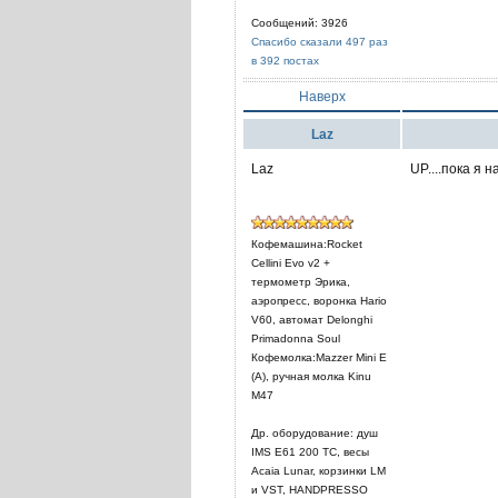
Сообщений: 3926
Спасибо сказали 497 раз
в 392 постах
Наверх
Laz
Laz
UP....пока я 
Кофемашина:Rocket
Cellini Evo v2 +
термометр Эрика,
аэропресс, воронка Hario
V60, автомат Delonghi
Primadonna Soul
Кофемолка:Mazzer Mini E
(A), ручная молка Kinu
M47
Др. оборудование: душ
IMS E61 200 TC, весы
Acaia Lunar, корзинки LM
и VST, HANDPRESSO