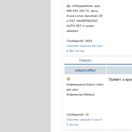
Др. оборудование: душ
IMS E61 200 TC, весы
Acaia Lunar, корзинки LM
и VST, HANDPRESSO
AUTO SET (+ power
adapter).
Сообщений: 3926
Спасибо сказали 497 раз
в 392 постах
Наверх
smartcoffee
Привет, а кру
Кофемашина:Saeco odea
giro plus
Кофемолка:Olimpus
Сообщений: 10
Спасибо сказали 0 раз в
0 постах