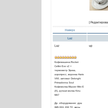
[ Редактирова
Наверх
Laz
Laz
up
Кофемашина:Rocket
Cellini Evo v2 +
термометр Эрика,
аэропресс, воронка Hario
V60, автомат Delonghi
Primadonna Soul
Кофемолка:Mazzer Mini E
(A), ручная молка Kinu
M47
Др. оборудование: душ
IMS E61 200 TC, весы