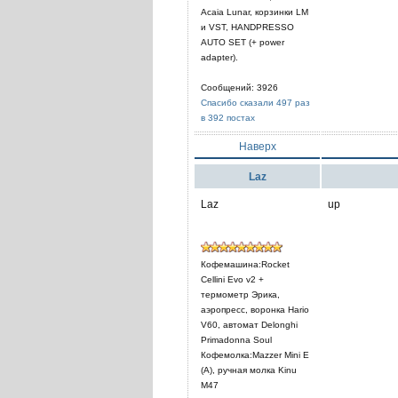
Acaia Lunar, корзинки LM
и VST, HANDPRESSO
AUTO SET (+ power
adapter).
Сообщений: 3926
Спасибо сказали 497 раз
в 392 постах
Наверх
Laz
Laz
up
Кофемашина:Rocket
Cellini Evo v2 +
термометр Эрика,
аэропресс, воронка Hario
V60, автомат Delonghi
Primadonna Soul
Кофемолка:Mazzer Mini E
(A), ручная молка Kinu
M47