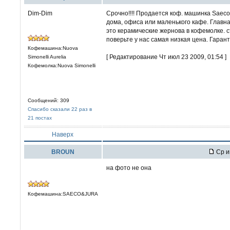
Dim-Dim
Срочно!!!! Продается коф. машинка Saeco
дома, офиса или маленького кафе. Главн
это керамические жернова в кофемолке. с
поверьте у нас самая низкая цена. Гарант
Кофемашина:Nuova
[ Редактирование Чт июл 23 2009, 01:54 ]
Simonelli Aurelia
Кофемолка:Nuova Simonelli
Сообщений: 309
Спасибо сказали 22 раз в
21 постах
Наверх
BROUN
Ср и
на фото не она
Кофемашина:SAECO&JURA