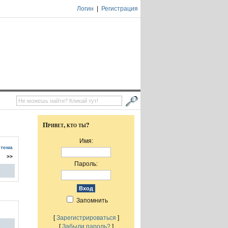
Логин
|
Регистрация
Привет, кто ты?
Имя:
 тема
>>
Пароль:
Запомнить
[
Зарегистрироваться
]
[
Забыли пароль?
]