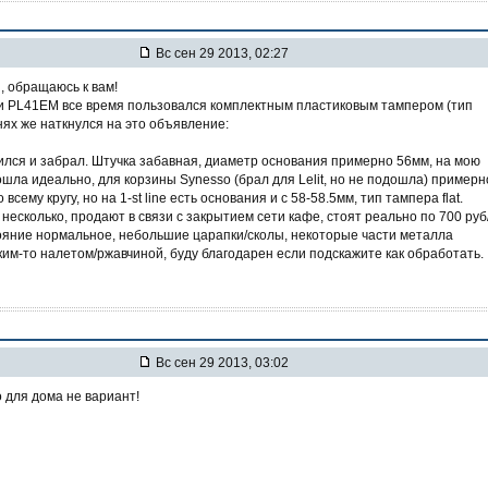
Вс сен 29 2013, 02:27
 обращаюсь к вам!
и PL41EM все время пользовался комплектным пластиковым тампером (тип
нях же наткнулся на это объявление:
ился и забрал. Штучка забавная, диаметр основания примерно 56мм, на мою
шла идеально, для корзины Synesso (брал для Lelit, но не подошла) примерн
всему кругу, но на 1-st line есть основания и с 58-58.5мм, тип тампера flat.
несколько, продают в связи с закрытием сети кафе, стоят реально по 700 руб
яние нормальное, небольшие царапки/сколы, некоторые части металла
ким-то налетом/ржавчиной, буду благодарен если подскажите как обработать.
Вс сен 29 2013, 03:02
о для дома не вариант!