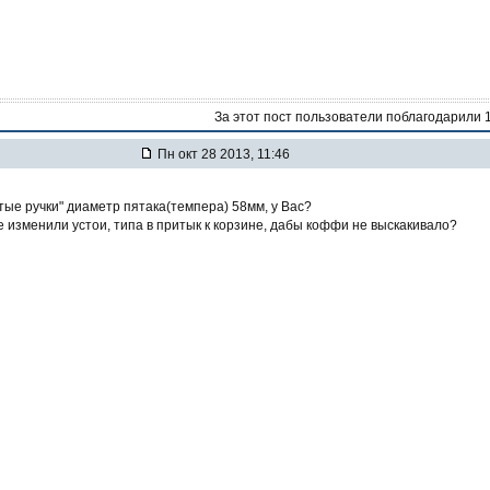
За этот пост пользователи поблагодарили 
Пн окт 28 2013, 11:46
тые ручки" диаметр пятака(темпера) 58мм, у Вас?
е изменили устои, типа в притык к корзине, дабы коффи не выскакивало?