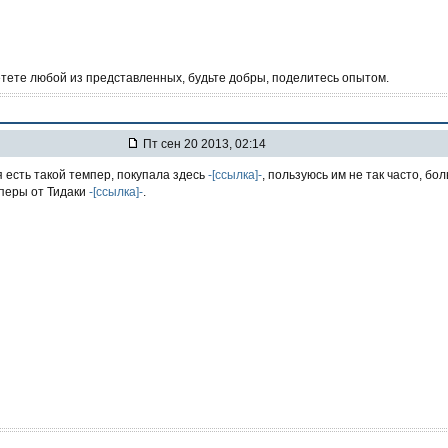
тете любой из представленных, будьте добры, поделитесь опытом.
Пт сен 20 2013, 02:14
 есть такой темпер, покупала здесь
-[ссылка]-
, пользуюсь им не так часто, бо
перы от Тидаки
-[ссылка]-
.