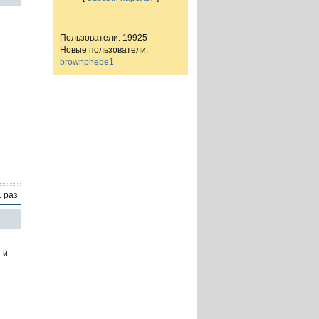
Пользователи: 19925
Новые пользователи:
brownphebe1
1 раз
 и