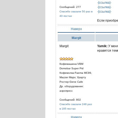
-[ссылка]-
-[ссылка]-
Сообщений: 277
-[ссылка]-
Спасибо сказали 50 раз в
40 постах
Если приобре
Наверх
Margit
Margit
Yamik:
У меня
нравятся тем
Кофемашина:VBM
Domobar Super Pid
Кофемолка:Faema MC99,
Mazzer Major, Урарту
Ростер:Gene Cafe
Др. оборудование:
аэропресс
Сообщений: 802
Спасибо сказали 248 раз
в 185 постах
Наверх