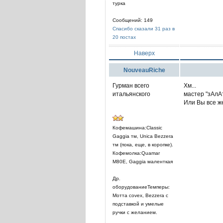
турка
Сообщений: 149
Спасибо сказали 31 раз в
20 постах
Наверх
NouveauRiche
Гурман всего
Хм...
итальянского
мастер "зАлА
Или Вы все ж
Кофемашина:Classic
Gaggia тм, Unica Bezzera
тм (пока, еще, в коропке).
Кофемолка:Quamar
M80E, Gaggia маленткая
Др.
оборудованиеТемперы:
Мотта covex, Bezzera c
подставкой и умелые
ручки c желанием.