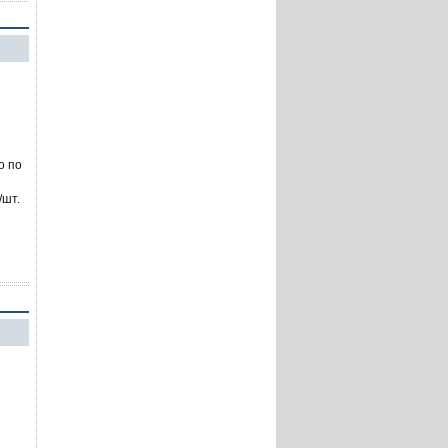
о по
/шт.