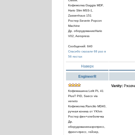
Classic
Кофемолка:Gaggia MDF,
Hario Slim MSS-1,
Zassenhaus 151
Ростер:Severin Popcon
Machine
Др. оборудованиеHario
V02, Aeropress
Сообщений: 640
Спасибо сказали 68 раз в
56 постах
Наверх
EngineerR
Vanity:
Ржавчи
Кофемашина:Lelit PL 41
PlusT PID, Saeco via
veneto
Кофемолка:Rancilio MD40,
ручная коника от YKhm
Ростер:фен+хлебопечка
Др.
оборудованиеаэропресс,
френч-пресс, гейзер,