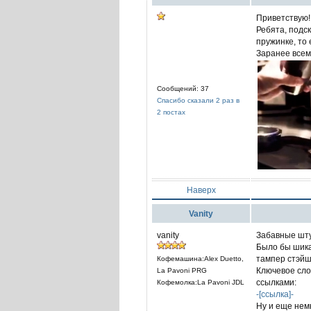
Приветствую!
Ребята, подск
пружинке, то 
Заранее всем
Сообщений: 37
Спасибо сказали 2 раз в
2 постах
Наверх
Vanity
vanity
Забавные шту
Было бы шикар
тампер стэйш
Кофемашина:Alex Duetto,
Ключевое слов
La Pavoni PRG
ссылками:
Кофемолка:La Pavoni JDL
-[ссылка]-
Ну и еще нем