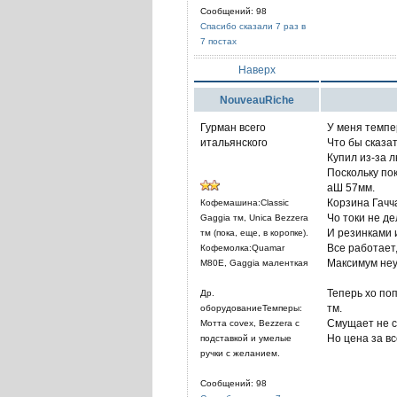
Сообщений: 98
Спасибо сказали 7 раз в
7 постах
Наверх
NouveauRiche
Гурман всего
У меня темпе
итальянского
Что бы сказат
Купил из-за 
Поскольку по
аШ 57мм.
Корзина Гачч
Кофемашина:Classic
Чо токи не д
Gaggia тм, Unica Bezzera
И резинками и
тм (пока, еще, в коропке).
Все работает
Кофемолка:Quamar
Максимум неу
M80E, Gaggia маленткая
Теперь хо по
Др.
тм.
оборудованиеТемперы:
Смущает не с
Мотта covex, Bezzera c
Но цена за вс
подставкой и умелые
ручки c желанием.
Сообщений: 98