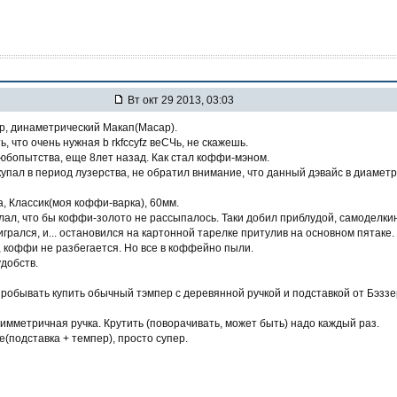
Вт окт 29 2013, 03:03
р, динаметрический Макап(Macap).
ь, что очень нужная b rkfccyfz веСЧь, не скажешь.
любопытства, еще 8лет назад. Как стал коффи-мэном.
купал в период лузерства, не обратил внимание, что данный дэвайс в диамет
а, Классик(моя коффи-варка), 60мм.
елал, что бы коффи-золото не рассыпалось. Таки добил приблудой, самоделки
грался, и... остановился на картонной тарелке притулив на основном пятаке.
, коффи не разбегается. Но все в коффейно пыли.
добств.
пробывать купить обычный тэмпер с деревянной ручкой и подставкой от Бэзз
имметричная ручка. Крутить (поворачивать, может быть) надо каждый раз.
е(подставка + темпер), просто супер.