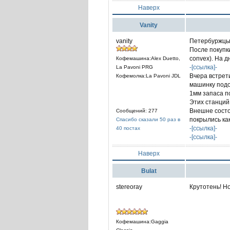
Наверх
Vanity
vanity
Петербуржцы,
После покупк
convex). На д
Кофемашина:Alex Duetto,
-[ссылка]-
La Pavoni PRG
Вчера встрет
Кофемолка:La Pavoni JDL
машинку подо
1мм запаса по 
Этих станций 
Внешне состо
Сообщений: 277
покрылись ка
Спасибо сказали 50 раз в
-[ссылка]-
40 постах
-[ссылка]-
Наверх
Bulat
stereoray
Крутотень! Н
Кофемашина:Gaggia