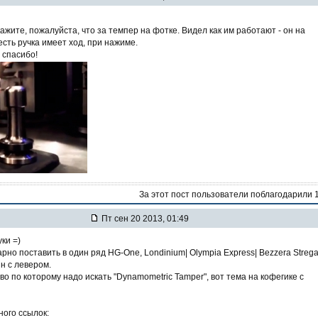
ажите, пожалуйста, что за темпер на фотке. Видел как им работают - он на
есть ручка имеет ход, при нажиме.
 спасибо!
За этот пост пользователи поблагодарили 
Пт сен 20 2013, 01:49
ки =)
но поставить в один ряд HG-One, Londinium| Olympia Express| Bezzera Strega
н с левером.
о по которому надо искать "Dynamometric Tamper", вот тема на кофегике с
ного ссылок: