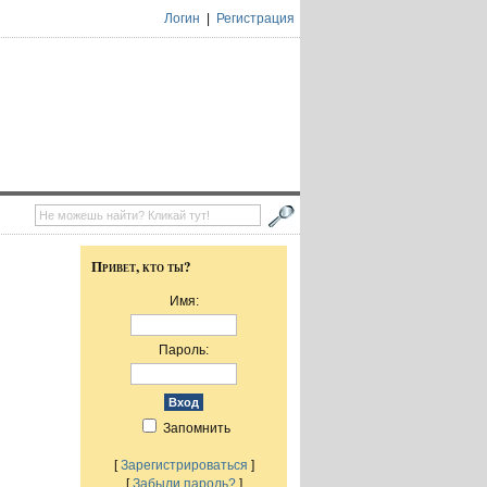
Логин
|
Регистрация
Привет, кто ты?
Имя:
Пароль:
Запомнить
[
Зарегистрироваться
]
[
Забыли пароль?
]