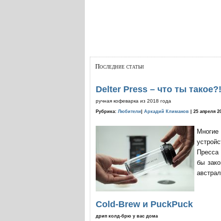
Последние статьи
Delter Press – что ты такое?
ручная кофеварка из 2018 года
Рубрика:
Любители
|
Аркадий Климанов
| 25 апреля 2
Многие
устройс
Пресса 
бы зако
австрал
Cold-Brew и PuckPuck
дрип колд-брю у вас дома