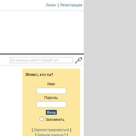
Логин
|
Регистрация
Привет, кто ты?
Имя:
Пароль:
Запомнить
[
Зарегистрироваться
]
[
Забыли пароль?
]