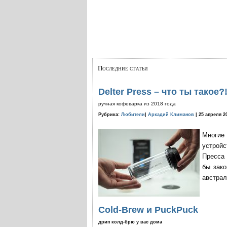
Последние статьи
Delter Press – что ты такое?
ручная кофеварка из 2018 года
Рубрика:
Любители
|
Аркадий Климанов
| 25 апреля 2
Многие
устройс
Пресса 
бы зако
австрал
Cold-Brew и PuckPuck
дрип колд-брю у вас дома