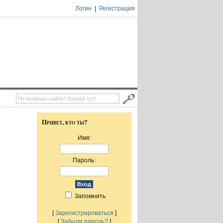
Логин
|
Регистрация
Привет, кто ты?
Имя:
Пароль:
Запомнить
[
Зарегистрироваться
]
[
Забыли пароль?
]