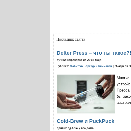
Последние статьи
Delter Press – что ты такое?
ручная кофеварка из 2018 года
Рубрика:
Любители
|
Аркадий Климанов
| 25 апреля 2
Многие
устройс
Пресса 
бы зако
австрал
Cold-Brew и PuckPuck
дрип колд-брю у вас дома