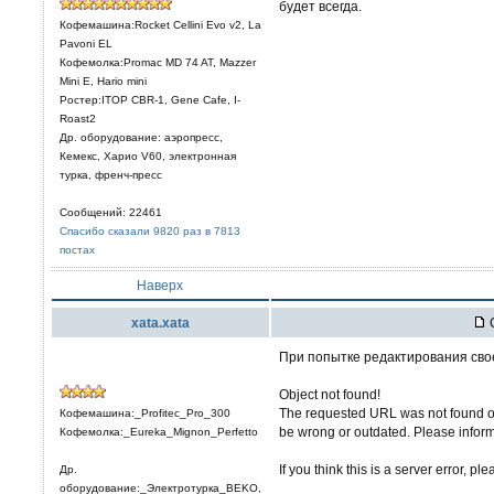
будет всегда.
Кофемашина:Rocket Cellini Evo v2, La
Pavoni EL
Кофемолка:Promac MD 74 AT, Mazzer
Mini E, Hario mini
Ростер:ITOP CBR-1, Gene Cafe, I-
Roast2
Др. оборудование: аэропресс,
Кемекс, Харио V60, электронная
турка, френч-пресс
Сообщений: 22461
Спасибо сказали 9820 раз в 7813
постах
Наверх
xata.xata
С
При попытке редактирования свое
Object not found!
The requested URL was not found on 
Кофемашина:_Profitec_Pro_300
be wrong or outdated. Please inform 
Кофемолка:_Eureka_Mignon_Perfetto
If you think this is a server error, p
Др.
оборудование:_Электротурка_BEKO,