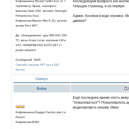
последующем возврате (не кнопко
Кофемашина:Rocket Cellini Evo v2 +
текущую страницу, а на первую.
термометр Эрика, аэропресс,
воронка Hario V60, автомат Delonghi
Админ. Косяков в коде огромно. 
Primadonna Soul
движок?
Кофемолка:Mazzer Mini E (A), ручная
молка Kinu M47
Др. оборудование: душ IMS E61 200
TC, весы Acaia Lunar, корзинки LM и
VST, HANDPRESSO AUTO SET (+
power adapter).
Сообщений: 3926
Спасибо сказали 497 раз в 392
постах
Наверх
Buhta
Ещё последнее время опять вижу 
"пожаловаться"? Пожаловалось де
моделировать некому. Имхо
Кофемашина:Gaggia Factory aka La
Pavoni
Кофемолка:BJ63