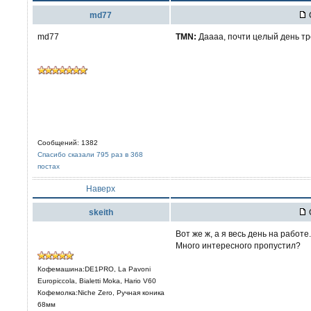
md77
md77
TMN:
Даааа, почти целый день тр
Сообщений: 1382
Спасибо сказали 795 раз в 368
постах
Наверх
skeith
Вот же ж, а я весь день на работе
Много интересного пропустил?
Кофемашина:DE1PRO, La Pavoni
Europiccola, Bialetti Moka, Hario V60
Кофемолка:Niche Zero, Ручная коника
68мм