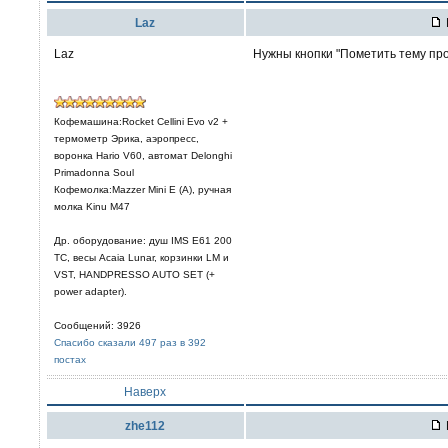
Laz
Laz
Нужны кнопки "Пометить тему пр
Кофемашина:Rocket Cellini Evo v2 +
термометр Эрика, аэропресс,
воронка Hario V60, автомат Delonghi
Primadonna Soul
Кофемолка:Mazzer Mini E (A), ручная
молка Kinu M47
Др. оборудование: душ IMS E61 200
TC, весы Acaia Lunar, корзинки LM и
VST, HANDPRESSO AUTO SET (+
power adapter).
Сообщений: 3926
Спасибо сказали 497 раз в 392
постах
Наверх
zhe112