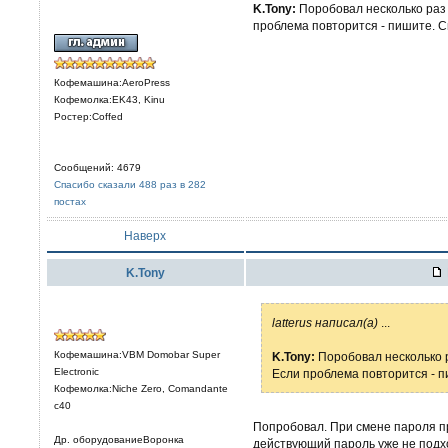
K.Tony:
Поробовал несколько раз 
проблема повторится - пишите. С
Кофемашина:AeroPress
Кофемолка:EK43, Kinu
Ростер:Coffed
Сообщений: 4679
Спасибо сказали 488 раз в 282
постах
Наверх
K.Tony
latterus написал(а)
...
Кофемашина:VBM Domobar Super
K.Tony:
Поробовал несколько р
Electronic
Если проблема повторится - п
Кофемолка:Niche Zero, Comandante
c40
Попробовал. При смене пароля пр
Др. оборудованиеВоронка
действующий пароль уже не подхо