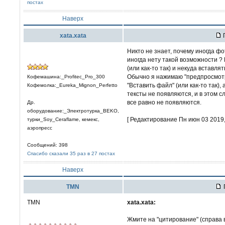
постах
Наверх
xata.xata
П
Никто не знает, почему иногда ф
иногда нету такой возможности ? 
(или как-то так) и некуда вставля
Обычно я нажимаю "предпросмотр
Кофемашина:_Profitec_Pro_300
"Вставить файл" (или как-то так),
Кофемолка:_Eureka_Mignon_Perfetto
тексты не появляются, и в этом с
все равно не появляются.
Др.
оборудование:_Электротурка_BEKO,
[ Редактирование Пн июн 03 2019, 
турки_Soy_Ceraflame, кемекс,
аэропресс
Сообщений: 398
Спасибо сказали 35 раз в 27 постах
Наверх
TMN
TMN
xata.xata:
Жмите на "цитирование" (справа 