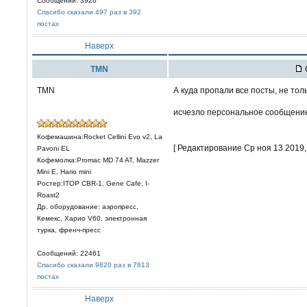
Сообщений: 3926
Спасибо сказали 497 раз в 392
постах
Наверх
TMN
TMN
А куда пропали все посты, не тол
исчезло персональное сообщение,
Кофемашина:Rocket Cellini Evo v2, La
[ Редактирование Ср ноя 13 2019, 
Pavoni EL
Кофемолка:Promac MD 74 AT, Mazzer
Mini E, Hario mini
Ростер:ITOP CBR-1, Gene Cafe, I-
Roast2
Др. оборудование: аэропресс,
Кемекс, Харио V60, электронная
турка, френч-пресс
Сообщений: 22461
Спасибо сказали 9820 раз в 7813
постах
Наверх