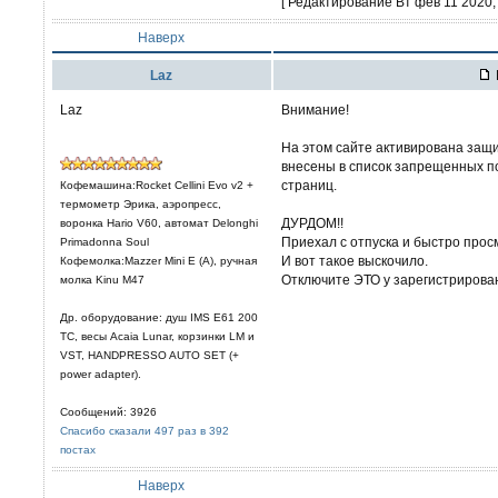
[ Редактирование Вт фев 11 2020, 
Наверх
Laz
Laz
Внимание!
На этом сайте активирована защи
внесены в список запрещенных п
страниц.
Кофемашина:Rocket Cellini Evo v2 +
термометр Эрика, аэропресс,
ДУРДОМ!!
воронка Hario V60, автомат Delonghi
Приехал с отпуска и быстро про
Primadonna Soul
И вот такое выскочило.
Кофемолка:Mazzer Mini E (A), ручная
Отключите ЭТО у зарегистрирова
молка Kinu M47
Др. оборудование: душ IMS E61 200
TC, весы Acaia Lunar, корзинки LM и
VST, HANDPRESSO AUTO SET (+
power adapter).
Сообщений: 3926
Спасибо сказали 497 раз в 392
постах
Наверх