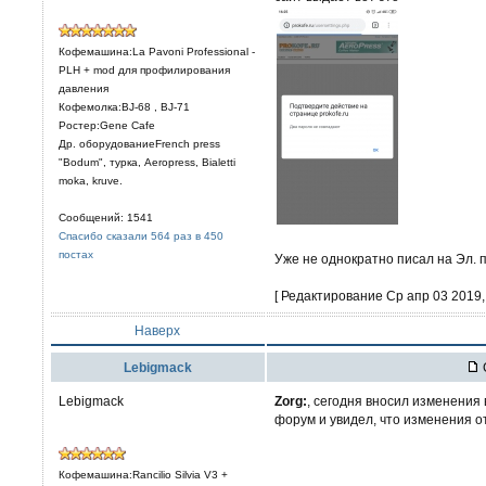
Кофемашина:La Pavoni Professional -
PLH + mod для профилирования
давления
Кофемолка:BJ-68 , BJ-71
Ростер:Gene Cafe
Др. оборудованиеFrench press
"Bodum", турка, Aeropress, Bialetti
moka, kruve.
Сообщений: 1541
Спасибо сказали 564 раз в 450
постах
Уже не однократно писал на Эл. 
[ Редактирование Ср апр 03 2019, 
Наверх
Lebigmack
Lebigmack
Zorg:
, сегодня вносил изменения
форум и увидел, что изменения 
Кофемашина:Rancilio Silvia V3 +