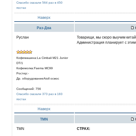
Спасибо сказали 564 раз в 450
постах
Наверх
Раз-Два
Руслан
Товарищи, мы скоро выучим китайс
Администрация планирует с этим
Кофемашина:La Cimbali M21 Junior
DT/1
Кофемолка:Faema MC99
Ростер:-
Др. оборудованиеAtoll осмос
Сообщений: 756
Спасибо сказали 373 раз в 183
постах
Наверх
TMN
TMN
CTPAX: