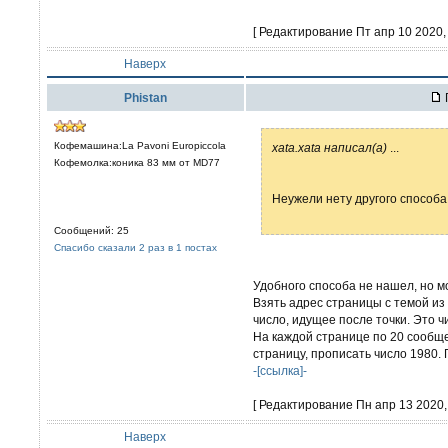
[ Редактирование Пт апр 10 2020, 
Наверх
Phistan
Кофемашина:La Pavoni Europiccola
xata.xata написал(а)
...
Кофемолка:коника 83 мм от MD77
Неужели нету другого способа
Сообщений: 25
Спасибо сказали 2 раз в 1 постах
Удобного способа не нашел, но мо
Взять адрес страницы с темой из
число, идущее после точки. Это ч
На каждой странице по 20 сообще
страницу, прописать число 1980.
-[ссылка]-
[ Редактирование Пн апр 13 2020, 
Наверх