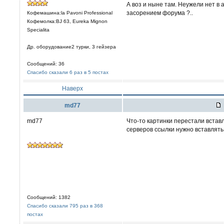
А воз и ныне там. Неужели нет в
засорением форума ?..
Кофемашина:la Pavoni Professional
Кофемолка:BJ 63, Eureka Mignon
Specialita
Др. оборудование2 турки, 3 гейзера
Сообщений: 36
Спасибо сказали 6 раз в 5 постах
Наверх
md77
md77
Что-то картинки перестали вставл
серверов ссылки нужно вставлять
Сообщений: 1382
Спасибо сказали 795 раз в 368
постах