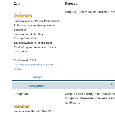
Zorg
Kotoved:
Нифига, ничего не меняется. Са
Кофемашина:La Pavoni Professional -
PLH + mod для профилирования
давления
Кофемолка:BJ-68 , BJ-71
Ростер:Gene Cafe
Др. оборудованиеFrench press
"Bodum", турка, Aeropress, Bialetti
moka, kruve.
Сообщений: 1541
Спасибо сказали 564 раз в 450
постах
Наверх
Lebigmack
Lebigmack
Zorg:
я так же вводил пароль во в
профиль. Может пароль неправил
не будет...
Кофемашина:Rancilio Silvia V3 +