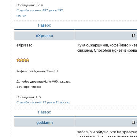
Сообщений: 3926
Спасибо сказали 497 раз в 392
постах
Наверх
eXpresso
eXpresso
Куча обжарщиков, кофейного инве
связаны. Способов монетизирова
Кофемолка:Ручная 63мм BJ
Др. оборудованиеHario V60, джезва
Soy, френчпресс
Сообщений: 169
Спасибо сказали 12 раз в 11 постах
Наверх
goddamn
забавно и обидно, что на spacewe