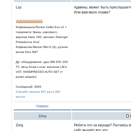
Laz
Админы, может быть прислушаетес
Или вам мало спама?
Кофемашина:Rocket Cellini Evo v2 +
термометр Эрика, аэропресс,
воронка Hario V60, автомат Delonghi
Primadonna Soul
Кофемолка:Mazzer Mini E (A), ручная
молка Kinu M47
Др. оборудование: душ IMS E61 200
TC, весы Acaia Lunar, корзинки LM и
VST, HANDPRESSO AUTO SET (+
power adapter).
Сообщений: 3926
Спасибо сказали 497 раз в 392
постах
Наверх
Zorg
Zorg
Ребята что за ерунда? Пытаюсь в
сайт выдаёт вот это