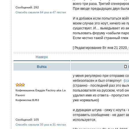
всего три раза. Третий сгенерир
Сообщений: 292
При вводе предыдущих двух была 
Спасибо сказали 64 раз в 47 постах
И в добавок если попытаться вой
моем случае это ноут, ничего не 
существует. И.... выкидывает из
пользовать форуму «забыли паро
Если честно такой странный глюк
[ Редактирование Вт янв 21 2020, 
Наверх
Buhta
у меня регулярно при отправке с
небезопасен и был отвергнут
-[сс
(странно - последний раз это выл
пользователя на русском, чтоб он
Кофемашина:Gaggia Factory aka La
удалил имя из ответа - пропусти
Pavoni
уже нормально)
Кофемолка:BJ63
и дурацкая штука - сижу с ноута -
отправить сообщение - не дает а
используется.
Сообщений: 105
Спасибо сказали 35 раз в 31 постах