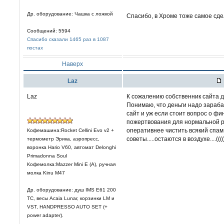
Др. оборудование: Чашка с ложкой
Спасибо, в Хроме тоже самое сд
Сообщений: 5594
Спасибо сказали 1465 раз в 1087
постах
Наверх
Laz
Laz
К сожалению собственник сайта да
Понимаю, что деньги надо зараба
сайт и уж если стоит вопрос о фи
пожертвования для нормальной р
оперативнее чистить всякий спам
Кофемашина:Rocket Cellini Evo v2 +
советы.....остаются в воздухе....((((
термометр Эрика, аэропресс,
воронка Hario V60, автомат Delonghi
Primadonna Soul
Кофемолка:Mazzer Mini E (A), ручная
молка Kinu M47
Др. оборудование: душ IMS E61 200
TC, весы Acaia Lunar, корзинки LM и
VST, HANDPRESSO AUTO SET (+
power adapter).