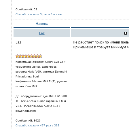
Сообщений: 63
Спасибо сказали 3 раз в 3 постах
Наверх
Laz
Laz
Не работает поиск по имени поль
Причем еще и требует минимум 4 
Кофемашина:Rocket Cellini Evo v2 +
термометр Эрика, аэропресс,
воронка Hario V60, автомат Delonghi
Primadonna Soul
Кофемолка:Mazzer Mini E (A), ручная
молка Kinu M47
Др. оборудование: душ IMS E61 200
TC, весы Acaia Lunar, корзинки LM и
VST, HANDPRESSO AUTO SET (+
power adapter).
Сообщений: 3926
Спасибо сказали 497 раз в 392