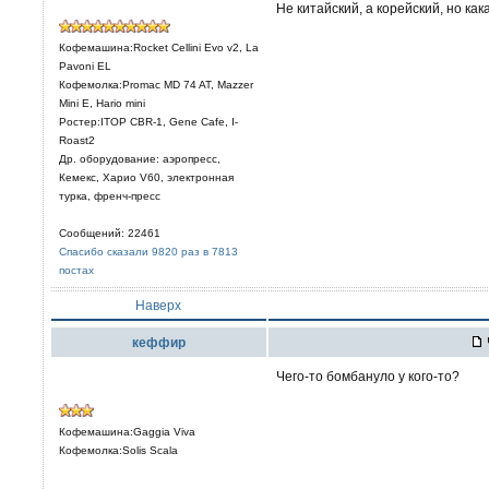
Не китайский, а корейский, но ка
Кофемашина:Rocket Cellini Evo v2, La
Pavoni EL
Кофемолка:Promac MD 74 AT, Mazzer
Mini E, Hario mini
Ростер:ITOP CBR-1, Gene Cafe, I-
Roast2
Др. оборудование: аэропресс,
Кемекс, Харио V60, электронная
турка, френч-пресс
Сообщений: 22461
Спасибо сказали 9820 раз в 7813
постах
Наверх
кеффир
Чего-то бомбануло у кого-то?
Кофемашина:Gaggia Viva
Кофемолка:Solis Scala