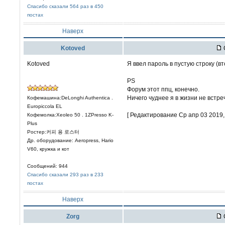
Спасибо сказали 564 раз в 450
постах
Наверх
Kotoved
Kotoved
Я ввел пароль в пустую строку (в
PS
Форум этот ппц, конечно.
Ничего чуднее я в жизни не встре
Кофемашина:DeLonghi Authentica .
Europiccola EL
[ Редактирование Ср апр 03 2019, 
Кофемолка:Xeoleo 50 . 1ZPresso K-
Plus
Ростер:커피 용 로스터
Др. оборудование: Aeropress, Hario
V60, кружка и кот
Сообщений: 944
Спасибо сказали 293 раз в 233
постах
Наверх
Zorg