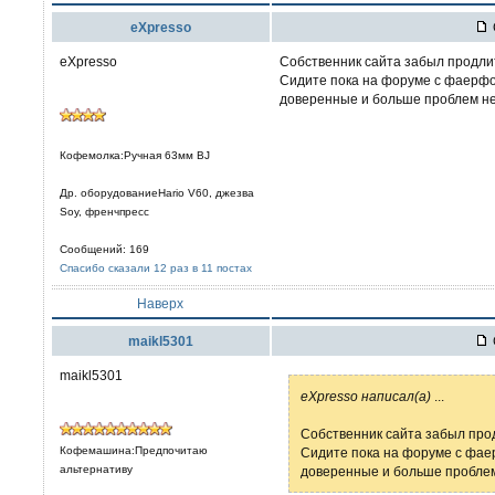
eXpresso
eXpresso
Собственник сайта забыл продлит
Сидите пока на форуме с фаерфок
доверенные и больше проблем нет,
Кофемолка:Ручная 63мм BJ
Др. оборудованиеHario V60, джезва
Soy, френчпресс
Сообщений: 169
Спасибо сказали 12 раз в 11 постах
Наверх
maikl5301
maikl5301
eXpresso написал(а)
...
Собственник сайта забыл прод
Кофемашина:Предпочитаю
Сидите пока на форуме с фаер
альтернативу
доверенные и больше проблем н