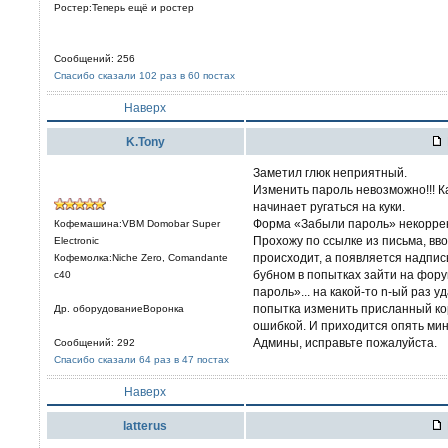
Ростер:Теперь ещё и ростер
Сообщений: 256
Спасибо сказали 102 раз в 60 постах
Наверх
K.Tony
Заметил глюк неприятный.
Изменить пароль невозможно!!! К
начинает ругаться на куки.
Форма «Забыли пароль» некоррект
Кофемашина:VBM Domobar Super
Прохожу по ссылке из письма, вво
Electronic
происходит, а появляется надпись
Кофемолка:Niche Zero, Comandante
бубном в попытках зайти на фору
c40
пароль»... на какой-то n-ый раз 
попытка изменить присланный ко
Др. оборудованиеВоронка
ошибкой. И приходится опять мин
Админы, исправьте пожалуйста.
Сообщений: 292
Спасибо сказали 64 раз в 47 постах
Наверх
latterus