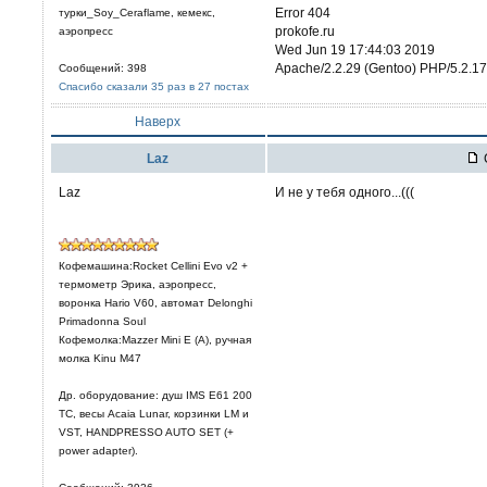
Error 404
турки_Soy_Ceraflame, кемекс,
prokofe.ru
аэропресс
Wed Jun 19 17:44:03 2019
Apache/2.2.29 (Gentoo) PHP/5.2.17
Сообщений: 398
Спасибо сказали 35 раз в 27 постах
Наверх
Laz
Laz
И не у тебя одного...(((
Кофемашина:Rocket Cellini Evo v2 +
термометр Эрика, аэропресс,
воронка Hario V60, автомат Delonghi
Primadonna Soul
Кофемолка:Mazzer Mini E (A), ручная
молка Kinu M47
Др. оборудование: душ IMS E61 200
TC, весы Acaia Lunar, корзинки LM и
VST, HANDPRESSO AUTO SET (+
power adapter).