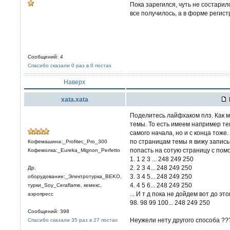
Пока зарегился, чуть не состарил
все получилось, а в форме регист
Сообщений: 4
Спасибо сказали 0 раз в 0 постах
Наверх
xata.xata
Поделитесь лайфхаком плз. Как м
темы. То есть имеем например тем
самого начала, но и с конца тоже
по страницам темы я вижу запись в
Кофемашина:_Profitec_Pro_300
попасть на сотую страницу с помо
Кофемолка:_Eureka_Mignon_Perfetto
1. 1 2 3 ... 248 249 250
2. 2 3 4... 248 249 250
Др.
3. 3 4 5... 248 249 250
оборудование:_Электротурка_BEKO,
4. 4 5 6... 248 249 250
турки_Soy_Ceraflame, кемекс,
... И т д пока не дойдем вот до это
аэропресс
98. 98 99 100... 248 249 250
Сообщений: 398
Неужели нету другого способа ??
Спасибо сказали 35 раз в 27 постах