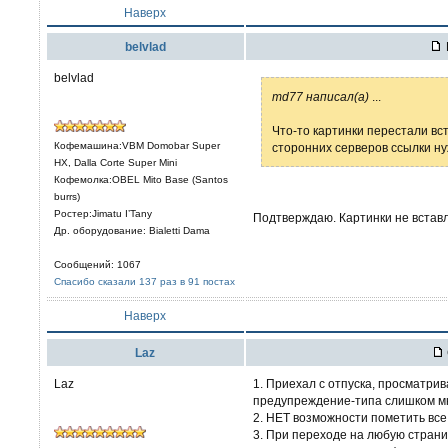
Наверх
belvlad
belvlad
md77 написал(а)
...
Что-то картинки перестали вст
Кофемашина:VBM Domobar Super
сторонних серверов ссылки ну
HX, Dalla Corte Super Mini
Кофемолка:OBEL Mito Base (Santos
burrs)
Ростер:Jimatu I’Tany
Подтверждаю. Картинки не встав
Др. оборудование: Bialetti Dama
Сообщений: 1067
Спасибо сказали 137 раз в 91 постах
Наверх
Laz
Laz
1. Приехал с отпуска, просматри
предупреждение-типа слишком мн
2. НЕТ возможности пометить вс
3. При переходе на любую страни