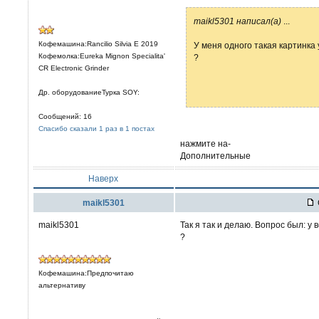
maikl5301 написал(а)
...
Кофемашина:Rancilio Silvia E 2019
У меня одного такая картинка
Кофемолка:Eureka Mignon Specialita'
?
CR Electronic Grinder
Др. оборудованиеТурка SOY:
Сообщений: 16
Спасибо сказали 1 раз в 1 постах
нажмите на-
Дополнительные
Наверх
maikl5301
maikl5301
Так я так и делаю. Вопрос был: у 
?
Кофемашина:Предпочитаю
альтернативу