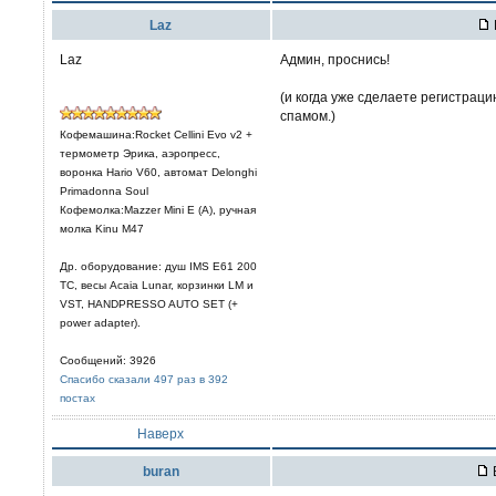
Laz
Laz
Админ, проснись!
(и когда уже сделаете регистраци
спамом.)
Кофемашина:Rocket Cellini Evo v2 +
термометр Эрика, аэропресс,
воронка Hario V60, автомат Delonghi
Primadonna Soul
Кофемолка:Mazzer Mini E (A), ручная
молка Kinu M47
Др. оборудование: душ IMS E61 200
TC, весы Acaia Lunar, корзинки LM и
VST, HANDPRESSO AUTO SET (+
power adapter).
Сообщений: 3926
Спасибо сказали 497 раз в 392
постах
Наверх
buran