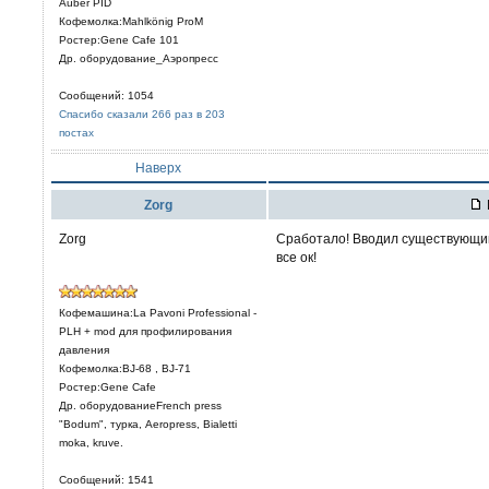
Auber PID
Кофемолка:Mahlkönig ProM
Ростер:Gene Cafe 101
Др. оборудование_Аэропресс
Сообщений: 1054
Спасибо сказали 266 раз в 203
постах
Наверх
Zorg
Zorg
Сработало! Вводил существующий
все ок!
Кофемашина:La Pavoni Professional -
PLH + mod для профилирования
давления
Кофемолка:BJ-68 , BJ-71
Ростер:Gene Cafe
Др. оборудованиеFrench press
"Bodum", турка, Aeropress, Bialetti
moka, kruve.
Сообщений: 1541