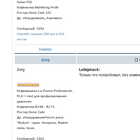
Auber PID
Кофемолка:Mahlkönig ProM
Ростер:Gene Cafe 101
Др. оборудование_Аэропресс
Сообщений: 1054
Спасибо сказали 266 раз в 203
постах
Наверх
Zorg
Zorg
Lebigmack:
Только что попробовал, без изме
Кофемашина:La Pavoni Professional -
PLH + mod для профилирования
давления
Кофемолка:BJ-68 , BJ-71
Ростер:Gene Cafe
Др. оборудованиеFrench press
"Bodum", турка, Aeropress, Bialetti
moka, kruve.
Сообщений: 1541