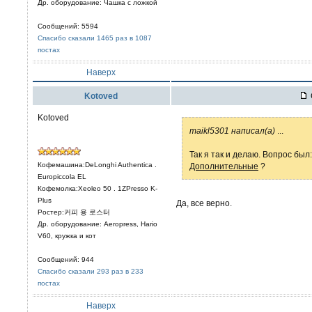
Др. оборудование: Чашка с ложкой
Сообщений: 5594
Спасибо сказали 1465 раз в 1087
постах
Наверх
Kotoved
Kotoved
maikl5301 написал(а)
...
Так я так и делаю. Вопрос был:
Кофемашина:DeLonghi Authentica .
Дополнительные
?
Europiccola EL
Кофемолка:Xeoleo 50 . 1ZPresso K-
Plus
Да, все верно.
Ростер:커피 용 로스터
Др. оборудование: Aeropress, Hario
V60, кружка и кот
Сообщений: 944
Спасибо сказали 293 раз в 233
постах
Наверх