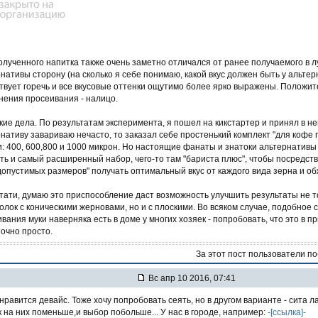
олученного напитка также очень заметно отличался от ранее получаемого в 
нативы сторону (на сколько я себе понимаю, какой вкус должен быть у альтер
твует горечь и все вкусовые оттенки ощутимо более ярко выражены. Положи
нения просеивания - налицо.
кие дела. По результатам эксперимента, я пошел на кикстартер и принял в нем
нативу завариваю нечасто, то заказал себе простенький комплект "для кофе г
: 400, 600,800 и 1000 микрон. Но настоящие фанаты и знатоки альтернативы
ть и самый расширенный набор, чего-то там "бариста плюс", чтобы посредст
допустимых размеров" получать оптимальный вкус от каждого вида зерна и об
стати, думаю это приспособление даст возможность улучшить результаты не 
лок с коническими жерновами, но и с плоскими. Во всяком случае, подобное 
вания муки наверняка есть в доме у многих хозяек - попробовать, что это в п
очно просто.
За этот пост пользователи п
Вс апр 10 2016, 07:41
нравится девайс. Тоже хочу попробовать сеять, но в другом варианте - сита 
 на них поменьше,и выбор побольше... У нас в городе, например:
-[ссылка]-