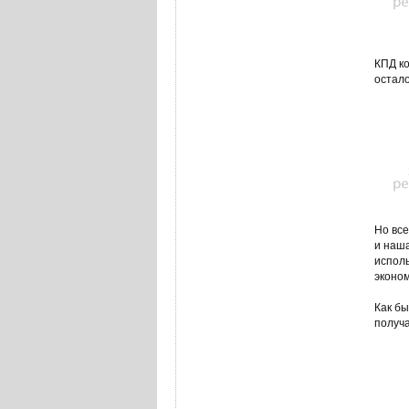
КПД ко
остало
Но все
и наша
исполь
эконом
Как бы
получ