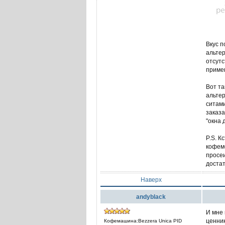
Вкус п
альтер
отсутс
приме
Вот та
альтер
ситами
заказа
"окна 
P.S. К
кофемо
просеи
достат
Наверх
andyblack
И мне 
ценник
Кофемашина:Bezzera Unica PID