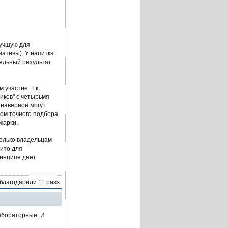
лучшую для
нативы). У напитка
тельный результат
 участие. Т.к.
иков" с четырьмя
 наверное могут
вом точного подбора
жарки.
только владельцам
сито для
ринципе дает
облагодарили 11 разs
лабораторные. И