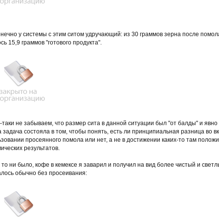
нечно у системы с этим ситом удручающий: из 30 граммов зерна после помол
сь 15,9 граммов "готового продукта".
-таки не забываем, что размер сита в данной ситуации был "от балды" и явно
 задача состояла в том, чтобы понять, есть ли принципиальная разница во в
зовании просеянного помола или нет, а не в достижении каких-то там полож
ических результатов.
 то ни было, кофе в кемексе я заварил и получил на вид более чистый и светл
алось обычно без просеивания: