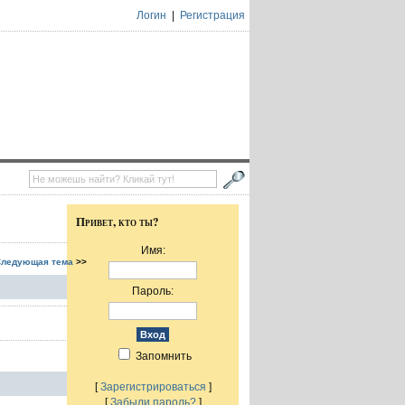
Логин
|
Регистрация
Привет, кто ты?
Имя:
Следующая тема
>>
Пароль:
Запомнить
[
Зарегистрироваться
]
[
Забыли пароль?
]