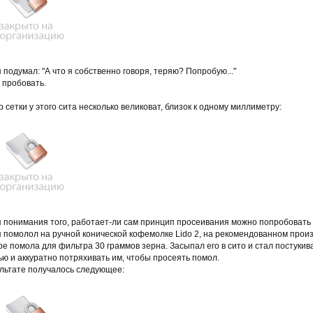
я подумал: "А что я собственно говоря, теряю? Попробую..."
 пробовать.
 сетки у этого сита несколько великоват, близок к одному миллиметру:
 понимания того, работает-ли сам принцип просеивания можно попробовать и
я помолол на ручной конической кофемолке Lido 2, на рекомендованном про
е помола для фильтра 30 граммов зерна. Засыпал его в сито и стал постукива
ю и аккуратно потряхивать им, чтобы просеять помол.
ультате получалось следующее: