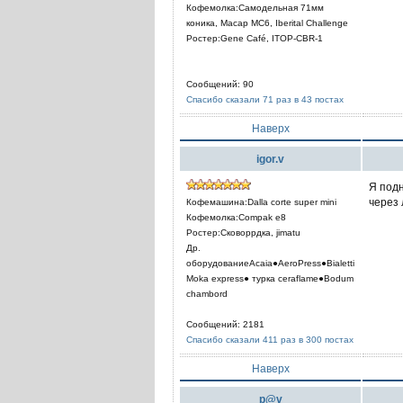
Кофемолка:Самодельная 71мм
коника, Macap MC6, Iberital Challenge
Ростер:Gene Café, ITOP-CBR-1
Сообщений: 90
Спасибо сказали 71 раз в 43 постах
Наверх
igor.v
Я подн
через 
Кофемашина:Dalla corte super mini
Кофемолка:Compak e8
Ростер:Сковоррдка, jimatu
Др.
оборудованиеAcaia●AeroPress●Bialetti
Moka express● турка сeraflame●Bodum
chambord
Сообщений: 2181
Спасибо сказали 411 раз в 300 постах
Наверх
p@v