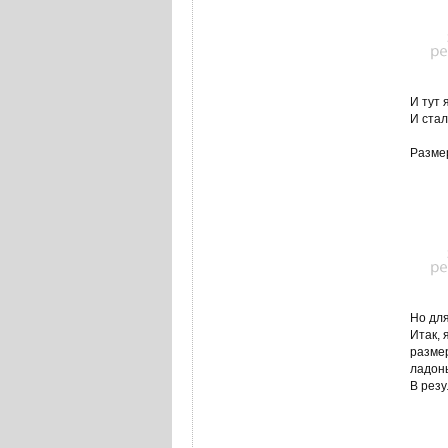
И тут 
И стал
Размер
Но для
Итак, 
размер
ладонь
В рез