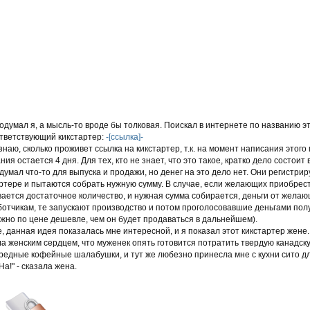
одумал я, а мысль-то вроде бы толковая. Поискал в интернете по названию э
ответствующий кикстартер:
-[ссылка]-
знаю, сколько проживет ссылка на кикстартер, т.к. на момент написания этого 
ния остается 4 дня. Для тех, кто не знает, что это такое, кратко дело состоит
думал что-то для выпуска и продажи, но денег на это дело нет. Они регистри
ртере и пытаются собрать нужную сумму. В случае, если желающих приобрес
ается достаточное количество, и нужная сумма собирается, деньги от жела
отчикам, те запускают производство и потом проголосовавшие деньгами пол
жно по цене дешевле, чем он будет продаваться в дальнейшем).
, данная идея показалась мне интересной, и я показал этот кикстартер жене. 
а женским сердцем, что муженек опять готовится потратить твердую канадску
редные кофейные шалабушки, и тут же любезно принесла мне с кухни сито д
"На!" - сказала жена.