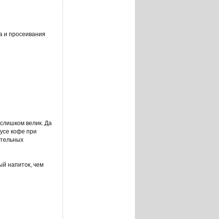
а и просеивания
 слишком велик. Да
кусе кофе при
ительных
ый напиток, чем