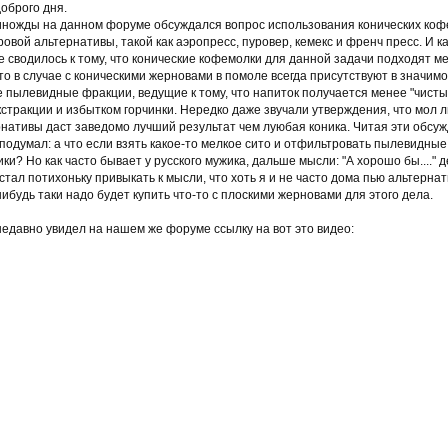
оброго дня.
иножды на данном форуме обсуждался вопрос использования конических коф
овой альтернативы, такой как аэропресс, пуровер, кемекс и френч пресс. И ка
 сводилось к тому, что конические кофемолки для данной задачи подходят ме
что в случае с коническими жерновами в помоле всегда присутствуют в значим
 пылевидные фракции, ведущие к тому, что напиток получается менее "чисты
стракции и избытком горчинки. Нередко даже звучали утверждения, что мол 
нативы даст заведомо лучший результат чем луюбая коника. Читая эти обсу
 подумал: а что если взять какое-то мелкое сито и отфильтровать пылевидны
ики? Но как часто бывает у русского мужика, дальше мысли: "А хорошо бы...." 
 стал потихоньку привыкать к мысли, что хоть я и не часто дома пью альтерна
нибудь таки надо будет купить что-то с плоскими жерновами для этого дела.
недавно увидел на нашем же форуме ссылку на вот это видео: