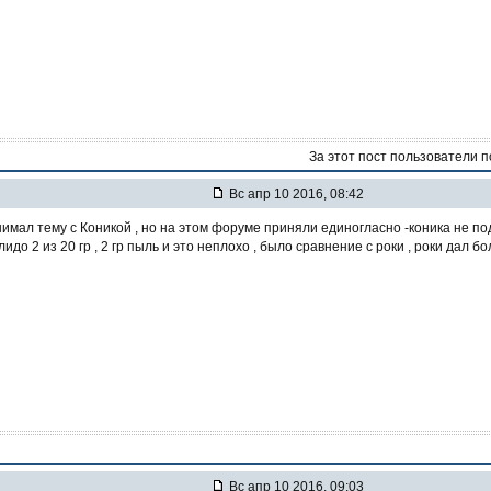
За этот пост пользователи 
Вс апр 10 2016, 08:42
имал тему с Коникой , но на этом форуме приняли единогласно -коника не под
лидо 2 из 20 гр , 2 гр пыль и это неплохо , было сравнение с роки , роки дал 
Вс апр 10 2016, 09:03