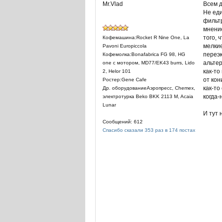
Mr.Vlad
Всем д
Не ед
фильтр
мнение
того, 
Кофемашина:Rocket R Nine One, La
мелкие
Pavoni Europiccola
переэк
Кофемолка:Bonafabrica FG 98, HG
альтер
one с мотором, MD77/EK43 burrs, Lido
как-то
2, Helor 101
от кон
Ростер:Gene Cafe
как-то
Др. оборудованиеАэропресс, Chemex,
когда-
электротурка Beko BKK 2113 M, Acaia
Lunar
И тут 
Сообщений: 612
Спасибо сказали 353 раз в 174 постах