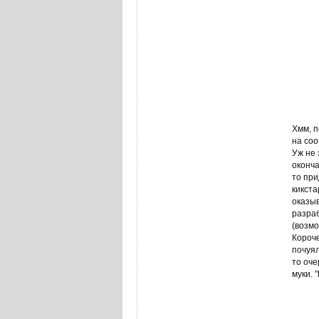
Хмм, п
на со
Уж не 
оконча
то при
кикста
оказыв
разраб
(возмо
Короче
почуял
то оче
муки. 