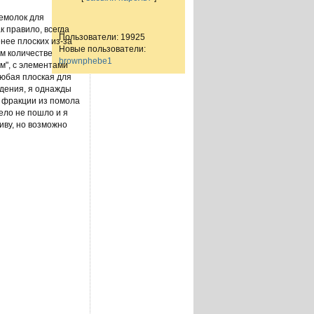
емолок для
к правило, всегда
Пользователи: 19925
нее плоских из-за
Новые пользователи:
ом количестве
brownphebe1
м", с элементами
любая плоская для
ждения, я однажды
е фракции из помола
дело не пошло и я
тиву, но возможно