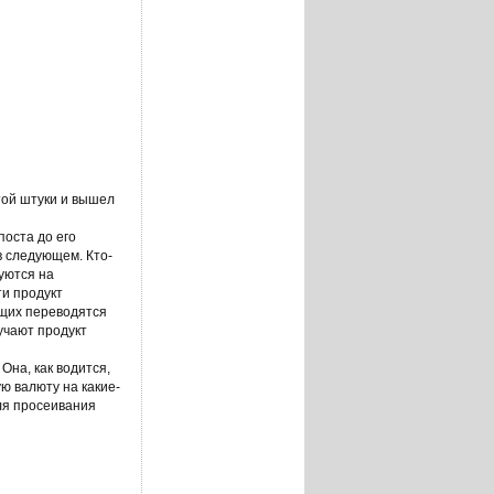
той штуки и вышел
поста до его
 в следующем. Кто-
руются на
ти продукт
ющих переводятся
учают продукт
Она, как водится,
ю валюту на какие-
ля просеивания