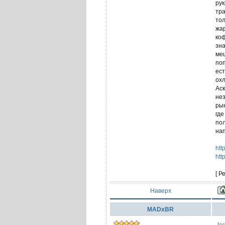
рук
тра
тол
жар
коф
зна
меш
поп
ест
охл
Аск
нез
рын
где
по
нап
htt
htt
[ Р
Наверх
MADxBR
-[с