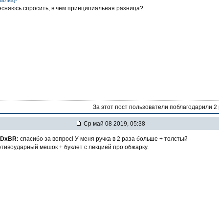
есняюсь спросить, в чем принципиальная разница?
За этот пост пользователи поблагодарили 2
Ср май 08 2019, 05:38
DxBR:
спасибо за вопрос! У меня ручка в 2 раза больше + толстый
тивоударный мешок + буклет с лекцией про обжарку.