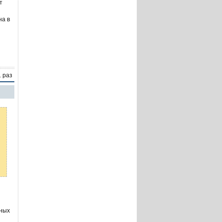
т
на в
1 раз
нных