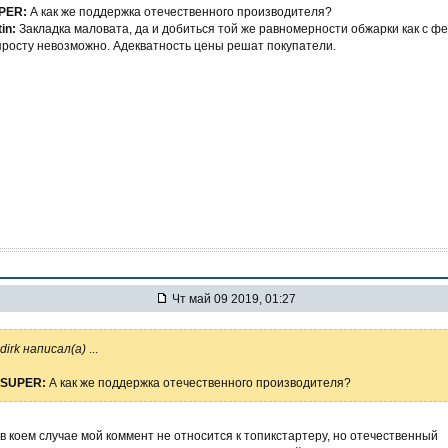
PER:
А как же поддержка отечественного производителя?
tin:
Закладка маловата, да и добиться той же равномерности обжарки как с ф
просту невозможно. Адекватность цены решат покупатели.
Чт май 09 2019, 01:27
dirk написал(а)
...
SUPER:
А как же поддержка отечественного производителя?
в коем случае мой коммент не относится к топикстартеру, но отечественный