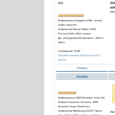
dirk
SU
asi
по
Кофемашина:Gaggia Achille, Isomac
Zaffiro (пид+рп)
Кофемолка:Mazzer Major, BJ68
Ростер:Kaldi coffee roaster
Др. оборудованиеАэропресс, Френч-
пресс,
Сообщений: 6296
Спасибо сказали 1524 раз в 1272
постах
Наверх
Dim800
Кофемашина:VBM Domobar Junior B2,
Ambient Espresso Vesuvius, VBM
Domobar Super Elettronico
Кофемолка:Mahlkonig EK43T, Niche
Ни 