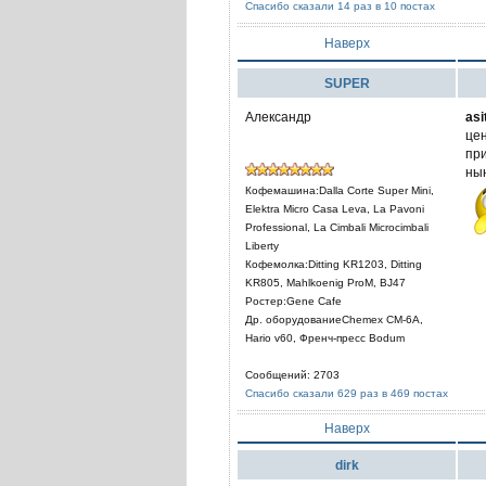
Спасибо сказали 14 раз в 10 постах
Наверх
SUPER
Александр
asi
цен
при
нын
Кофемашина:Dalla Corte Super Mini,
Elektra Micro Casa Leva, La Pavoni
Professional, La Cimbali Microcimbali
Liberty
Кофемолка:Ditting KR1203, Ditting
KR805, Mahlkoenig ProM, BJ47
Ростер:Gene Cafe
Др. оборудованиеChemex CM-6A,
Hario v60, Френч-пресс Bodum
Сообщений: 2703
Спасибо сказали 629 раз в 469 постах
Наверх
dirk