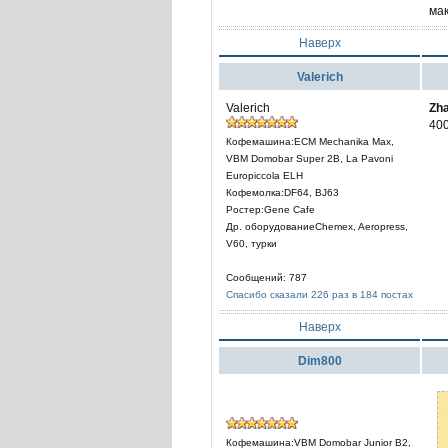
мак
Наверх
Valerich
Valerich
Zha
40
Кофемашина:ECM Mechanika Max,
VBM Domobar Super 2B, La Pavoni
Europiccola ELH
Кофемолка:DF64, BJ63
Ростер:Gene Cafe
Др. оборудованиеChemex, Aeropress,
V60, турки
Сообщений: 787
Спасибо сказали 226 раз в 184 постах
Наверх
Dim800
Кофемашина:VBM Domobar Junior B2,