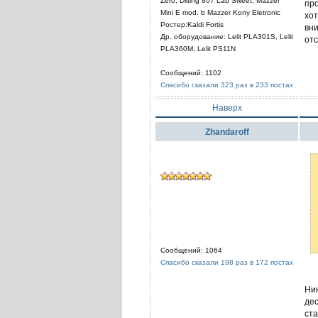
Zero, Diiting 807 Lab Sweet, Mazzer
про
Mini E mod. b Mazzer Kony Eletronic
хот
Ростер:Kaldi Fortis
вни
Др. оборудование: Lelit PLА301S, Lelit
отс
PLA360M, Lelit PS11N
Сообщений: 1102
Спасибо сказали 323 раз в 233 постах
Наверх
Zhandaroff
Сообщений: 1064
Спасибо сказали 198 раз в 172 постах
Ник
дес
ста