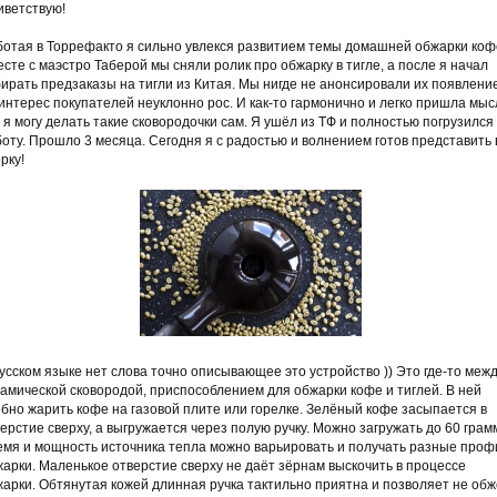
иветствую!
ботая в Торрефакто я сильно увлекся развитием темы домашней обжарки коф
сте с маэстро Таберой мы сняли ролик про обжарку в тигле, а после я начал
ирать предзаказы на тигли из Китая. Мы нигде не анонсировали их появление
интерес покупателей неуклонно рос. И как-то гармонично и легко пришла мыс
 я могу делать такие сковородочки сам. Я ушёл из ТФ и полностью погрузился
оту. Прошло 3 месяца. Сегодня я с радостью и волнением готов представить
рку!
усском языке нет слова точно описывающее это устройство )) Это где-то меж
амической сковородой, приспособлением для обжарки кофе и тиглей. В ней
бно жарить кофе на газовой плите или горелке. Зелёный кофе засыпается в
ерстие сверху, а выгружается через полую ручку. Можно загружать до 60 грам
емя и мощность источника тепла можно варьировать и получать разные проф
арки. Маленькое отверстие сверху не даёт зёрнам выскочить в процессе
арки. Обтянутая кожей длинная ручка тактильно приятна и позволяет не обж