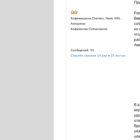
Пр
Ра
Вме
Кофемашина:Chemex, Hario V60,
соб
Aeropress
но 
Кофемолка:Comandante
что
раб
Аке
Сообщений: 52
Спасибо сказали 14 раз в 10 постах
В р
кер
удо
отв
Вр
обж
обж