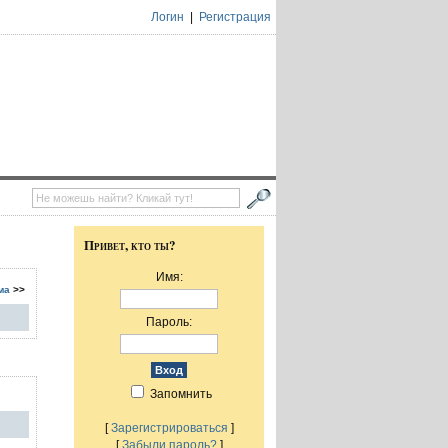
Логин
|
Регистрация
Привет, кто ты?
Имя:
ма
>>
Пароль:
Запомнить
[
Зарегистрироваться
]
[
Забыли пароль?
]