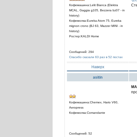
Ст
Кофемашина:Lelit Bianca (Elektra
MCAL, Gaggia g105, Bezzera bz07 - in
history)
Кофемолка:Eureka Atom 75, Eureka
mignon crono (BJ 63, Mazzer MINI - in
history)
Ростер:KALDI Home
Сообщений: 294
Спасибо сказали 63 раз в 52 постах
Наверх
asitin
MA
про
Кофемашина:Chemex, Hario V60,
Aeropress
Кофемолка:Comandante
Сообщений: 52