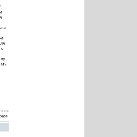
,
м
л
часа
же
для
 с
ому
нать
е
 разs