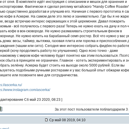
и от огня. В комплекте идёт инструкция с описанием и мешок для хранения и
нспортировки. Фактически я сделал реплику китайского "Handy Coffee Roaster"
ько существенно доработав и улучшив его. Начиная с первого прототипа я са
ю кофе в Аскерке. На самом деле это легко и занимательно. Где бы я не жари
е, везде встречаю интерес окружающих к этой церемонии. Давал пожарить
комым - всё получилось с первого раза! Теперь не нужно ехать на дачу и пол-
ать кофе в вок-сковороде. Не нужно размахивать строительным феном в
корнице. Не нужно копить на барабанный семп-ростер. Всё что нужно у вас у
ь дома: весы, таймер, вытяжка, газовая плита или горелка и приспособления 
аждения (чашки или сито). Сегодня мне интересно собрать фидбек по работе
еркой (хочу продолжить работу по улучшению). Одно ясно точно - даже
накомому с миром кофе человеку будет понятно как этим пользоваться. Поэт
ок сбыта в принципе не ограничен. Главное - хотеть экспериментировать и з
 брать зелёнку. Аскерка будет стоить на выходе около 5000 рублей. Если вы
льзуетесь подобными ручными ростерами и у вас большой опыт обжарки коф
ишите или позвоните мне для сотрудничества.
ps://ascerka.ru/
ps://www.instagram.com/ascerka/
едактирование Сб май 23 2020, 08:23 ]
За этот пост пользователи поблагодарили 3
Ср май 08 2019, 04:10
сылка]-