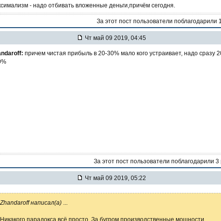
симализм - надо отбивать вложенные деньги,причём сегодня.
За этот пост пользователи поблагодарили 
Чт май 09 2019, 04:45
ndaroff:
причем чистая прибыль в 20-30% мало кого устраивает, надо сразу 2
0%
За этот пост пользователи поблагодарили 3
Чт май 09 2019, 05:22
Zhandaroff написал(а)
...
Никакого парадокса,всё просто. За бугром производственные мощности