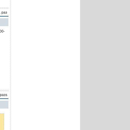
1 раз
00-
 разs