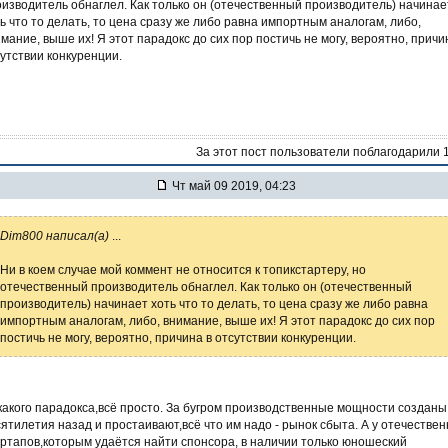
изводитель обнаглел. Как только он (отечественный производитель) начинае
ь что то делать, то цена сразу же либо равна импортным аналогам, либо,
мание, выше их! Я этот парадокс до сих пор постичь не могу, вероятно, причи
утствии конкуренции.
За этот пост пользователи поблагодарили 
Чт май 09 2019, 04:23
Dim800 написал(а)
...
Ни в коем случае мой коммент не относится к топикстартеру, но
отечественный производитель обнаглел. Как только он (отечественный
производитель) начинает хоть что то делать, то цена сразу же либо равна
импортным аналогам, либо, внимание, выше их! Я этот парадокс до сих пор
постичь не могу, вероятно, причина в отсутствии конкуренции.
акого парадокса,всё просто. За бугром производственные мощности созданы
ятилетия назад и простаивают,всё что им надо - рынок сбыта. А у отечестве
ртапов,которым удаётся найти спонсора, в наличии только юношеский