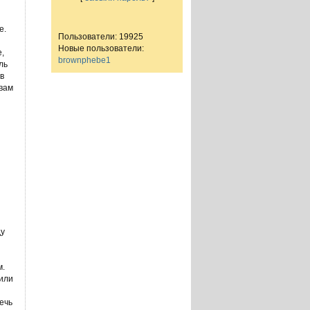
е.
Пользователи: 19925
Новые пользователи:
,
brownphebe1
ль
 в
 вам
ду
м.
или
ечь