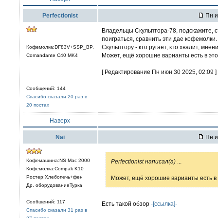
Perfectionist
Пн и
Владельцы Скульптора-78, подскажите, ст
поиграться, сравнить эти дае кофемолки.
Скульптору - кто ругает, кто хвалит, мне
Кофемолка:DF83V+SSP_BP,
Может, ещё хорошие варианты есть в это
Comandante C40 MK4
[ Редактирование Пн июн 30 2025, 02:09 ]
Сообщений: 144
Спасибо сказали 20 раз в
20 постах
Наверх
Nai
Пн и
Кофемашина:NS Mac 2000
Perfectionist написал(а)
...
Кофемолка:Compak K10
Ростер:Хлебопечь+фен
Может, ещё хорошие варианты есть в 
Др. оборудованиеТурка
Сообщений: 117
Есть такой обзор
-[ссылка]-
Спасибо сказали 31 раз в