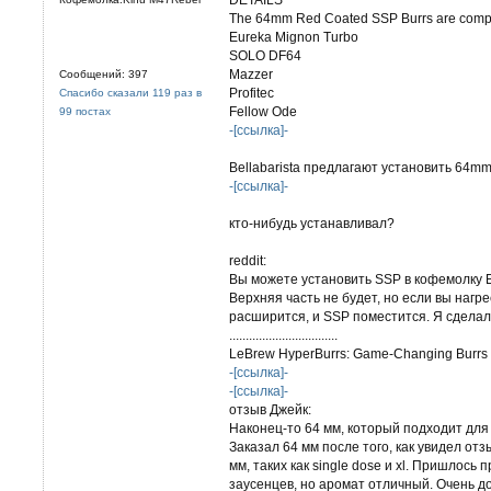
The 64mm Red Coated SSP Burrs are compati
Eureka Mignon Turbo
SOLO DF64
Mazzer
Сообщений: 397
Profitec
Спасибо сказали 119 раз в
Fellow Ode
99 постах
-[ссылка]-
Bellabarista предлагают установить 64mm
-[ссылка]-
кто-нибудь устанавливал?
reddit:
Вы можете установить SSP в кофемолку 
Верхняя часть не будет, но если вы нагр
расширится, и SSP поместится. Я сделал 
.................................
LeBrew HyperBurrs: Game-Changing Burrs f
-[ссылка]-
-[ссылка]-
отзыв Джейк:
Наконец-то 64 мм, который подходит для
Заказал 64 мм после того, как увидел отз
мм, таких как single dose и xl. Пришлось
заусенцев, но аромат отличный. Очень до