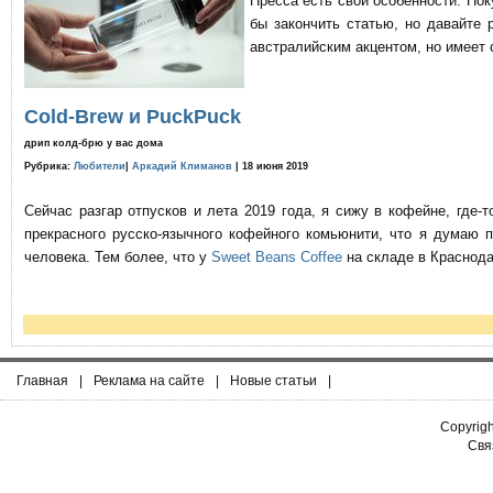
Пресса есть свои особенности. По
бы закончить статью, но давайте 
австралийским акцентом, но имеет 
Cold-Brew и PuckPuck
дрип колд-брю у вас дома
Рубрика:
Любители
|
Аркадий Климанов
| 18 июня 2019
Сейчас разгар отпусков и лета 2019 года, я сижу в кофейне, где
прекрасного русско-язычного кофейного комьюнити, что я думаю 
человека. Тем более, что у
Sweet Beans Coffee
на складе в Краснода
Главная
|
Реклама на сайте
|
Новые статьи
|
Copyrig
Связ