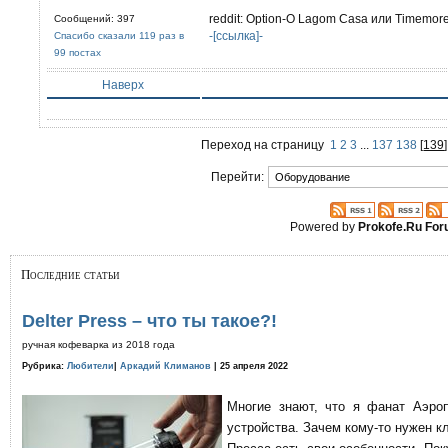
reddit: Option-O Lagom Casa или Timemor
Сообщений: 397
-[ссылка]-
Спасибо сказали 119 раз в
99 постах
Наверх
Переход на страницу
1
2
3
...
137
138
[
139
Перейти:
Powered by
Prokofe.Ru Fo
Последние статьи
Delter Press – что ты такое?!
ручная кофеварка из 2018 года
Рубрика:
Любители
|
Аркадий Климанов
| 25 апреля 2022
Многие знают, что я фанат Аэро
устройства. Зачем кому-то нужен к