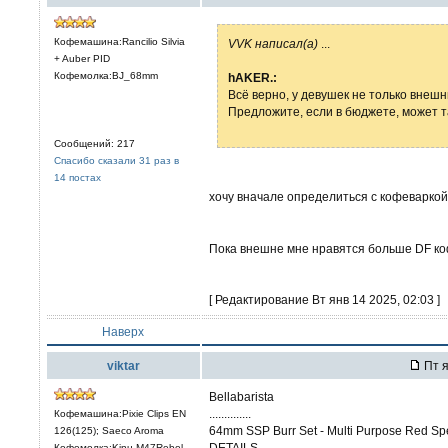
Кофемашина:Rancilio Silvia
VVK написал(а)
...
+ Auber PID
Кофемолка:BJ_68mm
hAKER.:
Всё верно, у девушек не только внешн
Предложите, если в бюджете, может 
Сообщений: 217
Спасибо сказали 31 раз в
14 постах
хочу вначале определиться с кофеварко
Пока внешне мне нравятся больше DF к
[ Редактирование Вт янв 14 2025, 02:03 ]
Наверх
viktar
Пт я
Bellabarista
..............
Кофемашина:Pixie Clips EN
64mm SSP Burr Set - Multi Purpose Red S
126(125); Saeco Aroma
DETAILS
Кофемолка:Kinu M47Rebel