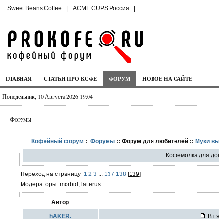
Sweet Beans Coffee
|
ACME CUPS Россия
|
ГЛАВНАЯ
СТАТЬИ ПРО КОФЕ
ФОРУМ
НОВОЕ НА САЙТЕ
Понедельник, 10 Августа 2026 19:04
Форумы
Кофейный форум
::
Форумы
:: Форум для любителей ::
Муки в
Кофемолка для до
Переход на страницу
1
2
3
...
137
138
[
139
]
Модераторы: morbid, latterus
Автор
hAKER.
Вт я