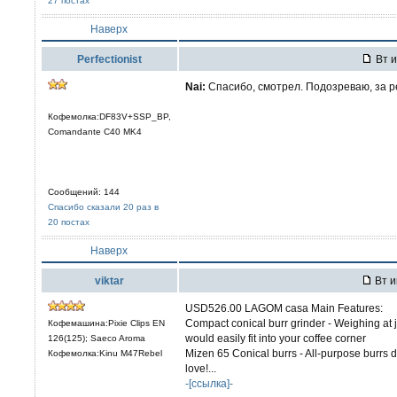
27 постах
Наверх
Perfectionist
Вт и
Nai:
Спасибо, смотрел. Подозреваю, за р
Кофемолка:DF83V+SSP_BP,
Comandante C40 MK4
Сообщений: 144
Спасибо сказали 20 раз в
20 постах
Наверх
viktar
Вт и
USD526.00 LAGOM casa Main Features:
Compact conical burr grinder - Weighing at j
Кофемашина:Pixie Clips EN
would easily fit into your coffee corner
126(125); Saeco Aroma
Mizen 65 Conical burrs - All-purpose burrs 
Кофемолка:Kinu M47Rebel
love!...
-[ссылка]-