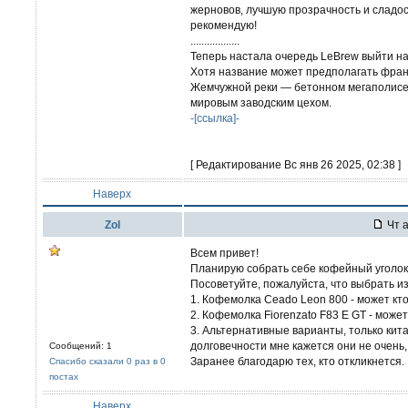
жерновов, лучшую прозрачность и сладос
рекомендую!
..................
Теперь настала очередь LeBrew выйти на 
Хотя название может предполагать фран
Жемчужной реки — бетонном мегаполисе 
мировым заводским цехом.
-[ссылка]-
[ Редактирование Вс янв 26 2025, 02:38 ]
Наверх
Zol
Чт а
Всем привет!
Планирую собрать себе кофейный уголок
Посоветуйте, пожалуйста, что выбрать и
1. Кофемолка Ceado Leon 800 - может кто-
2. Кофемолка Fiorenzato F83 E GT - может
3. Альтернативные варианты, только кита
долговечности мне кажется они не очень,
Сообщений: 1
Заранее благодарю тех, кто откликнется.
Спасибо сказали 0 раз в 0
постах
Наверх