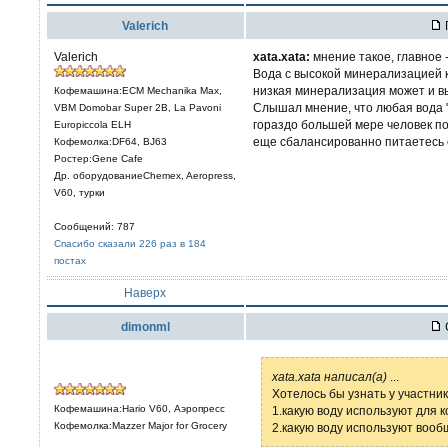
Valerich
Valerich
xata.xata:
мнение такое, главное 
Вода с высокой минерализацией к
низкая минерализация может и в
Кофемашина:ECM Mechanika Max,
Слышал мнение, что любая вода "
VBM Domobar Super 2B, La Pavoni
гораздо большей мере человек по
Europiccola ELH
еще сбалансированно питаетесь 
Кофемолка:DF64, BJ63
Ростер:Gene Cafe
Др. оборудованиеChemex, Aeropress,
V60, турки
Сообщений: 787
Спасибо сказали 226 раз в 184
постах
Наверх
dimonml
xata.xata написал(а)
...
Хотелось бы узнать у участни
Кофемашина:Hario V60, Аэропресс
1.какую воду используют для к
Кофемолка:Mazzer Major for Grocery
2.какую воду используют вооб