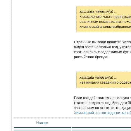
xata.xata написал(а)
...
К сожалению, часто производ
различным показателям, похо
химический анализ выбранных
Странные вы вещи пишите: "часто
видел всего несколько вод, у кото
соотносились с содержимым бутылк
российского бренда!
xata.xata написал(а)
...
нет никаких сведений о содер
Если вас действительно волнуют
(так же продается под брендом Bil
заверениям на этикетке, кондици
Химический состав воды питьево
Наверх