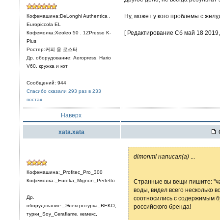
Ну, может у кого проблемы с желу
Кофемашина:DeLonghi Authentica .
Europiccola EL
[ Редактирование Сб май 18 2019, 
Кофемолка:Xeoleo 50 . 1ZPresso K-
Plus
Ростер:커피 용 로스터
Др. оборудование: Aeropress, Hario
V60, кружка и кот
Сообщений: 944
Спасибо сказали 293 раз в 233
постах
Наверх
xata.xata
dimonml написал(а)
...
Кофемашина:_Profitec_Pro_300
Кофемолка:_Eureka_Mignon_Perfetto
Странные вы вещи пишите: "ча
воды, видел всего несколько в
Др.
соотносились с содержимым бут
оборудование:_Электротурка_BEKO,
российского бренда!
турки_Soy_Ceraflame, кемекс,