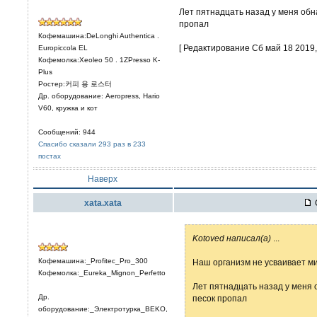
Лет пятнадцать назад у меня обна
пропал
Кофемашина:DeLonghi Authentica .
[ Редактирование Сб май 18 2019, 
Europiccola EL
Кофемолка:Xeoleo 50 . 1ZPresso K-
Plus
Ростер:커피 용 로스터
Др. оборудование: Aeropress, Hario
V60, кружка и кот
Сообщений: 944
Спасибо сказали 293 раз в 233
постах
Наверх
xata.xata
Kotoved написал(а)
...
Кофемашина:_Profitec_Pro_300
Наш организм не усваивает м
Кофемолка:_Eureka_Mignon_Perfetto
Лет пятнадцать назад у меня 
Др.
песок пропал
оборудование:_Электротурка_BEKO,