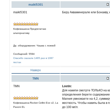
maikl5301
maikl5301
Беру Акваминерале или Бонакву, 
Кофемашина:Предпочитаю
альтернативу
Др. оборудование: Чашка с ложкой
Сообщений: 5594
Спасибо сказали 1465 раз в 1087
постах
Наверх
TMN
TMN
Lostin:
Для накипи смотрте ТОЛЬКО на к
определения берете содержание К
Магния умножаете на 4,2, суммир
жесткость. Чтобы накипь была в 
Кофемашина:Rocket Cellini Evo v2, La
до 100 мг/л.
Pavoni EL