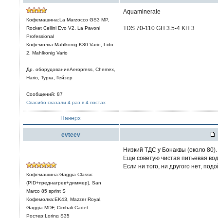
Aquaminerale
Кофемашина:La Marzocco GS3 MP,
TDS 70-110 GH 3.5-4 KH 3
Rocket Cellini Evo V2, La Pavoni
Professional
Кофемолка:Mahlkonig K30 Vario, Lido
2, Mahlkonig Vario
Др. оборудованиеAeropress, Chemex,
Hario, Турка, Гейзер
Сообщений: 87
Спасибо сказали 4 раз в 4 постах
Наверх
evteev
Низкий ТДС у Бонаквы (около 80)
Еще советую чистая питьевая вод
Если ни того, ни другого нет, под
Кофемашина:Gaggia Classic
(PID+преднагрев+диммер), San
Marco 85 sprint S
Кофемолка:EK43, Mazzer Royal,
Gaggia MDF, Cimbali Cadet
Ростер:Loring S35