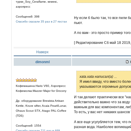
турки_Soy_Ceraflame, кемекс,
аэропресс
Сообщений: 398
Ну если б было так, то все пили 
Спасибо сказали 35 раз в 27 постах
пьют.
А по вам - это просто пример того
[ Редактирование Сб май 18 2019, 
Наверх
dimonml
xata.xata написал(а)
...
Я имел ввиду, что вместо бол
Кофемашина:Hario V60, Аэропресс
указываются огромные допуск
Кофемолка:Mazzer Major for Grocery
И так делают практически все "н
Др. оборудование Brewista Artisan
действительно важно что за воду
Kettle, Kruve sifter, Acaia Pearl/Lunar,
важным для вас компонентам, либ
Ohaus Scout STX, Atago PAL-Coffee
То есть, у вас нет никаких шансов
(TDS)
А все еще усугубляется тем, что
Сообщений: 1554
разная вода. Наиболее вопиющий 
Спасибо сказали 711 раз в 469