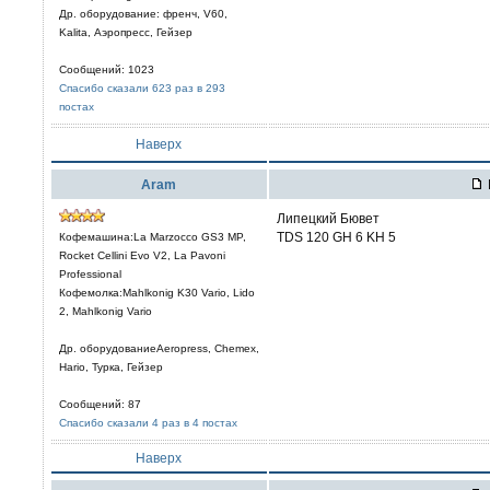
Др. оборудование: френч, V60,
Kalita, Аэропресс, Гейзер
Сообщений: 1023
Спасибо сказали 623 раз в 293
постах
Наверх
Aram
Липецкий Бювет
TDS 120 GH 6 KH 5
Кофемашина:La Marzocco GS3 MP,
Rocket Cellini Evo V2, La Pavoni
Professional
Кофемолка:Mahlkonig K30 Vario, Lido
2, Mahlkonig Vario
Др. оборудованиеAeropress, Chemex,
Hario, Турка, Гейзер
Сообщений: 87
Спасибо сказали 4 раз в 4 постах
Наверх