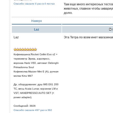
Спасибо сказали 4 раз в 4 постах
Там еще много интересных тестов
животных, главное чтобы аквариум
долго.
Наверх
Laz
Laz
Эта Тетра по всем инет магазинам 
Кофемашина:Rocket Cellini Evo v2 +
термометр Эрика, аэропресс,
воронка Hario V60, автомат Delonghi
Primadonna Soul
Кофемолка:Mazzer Mini E (A), ручная
молка Kinu M47
Др. оборудование: душ IMS E61 200
TC, весы Acaia Lunar, корзинки LM и
VST, HANDPRESSO AUTO SET (+
power adapter).
Сообщений: 3926
Спасибо сказали 497 раз в 392