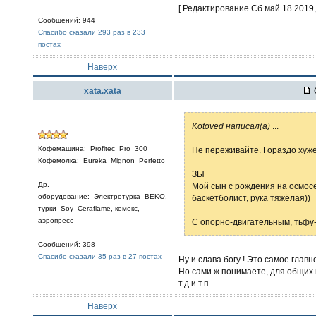
[ Редактирование Сб май 18 2019, 
Сообщений: 944
Спасибо сказали 293 раз в 233
постах
Наверх
xata.xata
Kotoved написал(а)
...
Кофемашина:_Profitec_Pro_300
Не переживайте. Гораздо хуж
Кофемолка:_Eureka_Mignon_Perfetto
ЗЫ
Др.
Мой сын с рождения на осмосе
оборудование:_Электротурка_BEKO,
баскетболист, рука тяжёлая))
турки_Soy_Ceraflame, кемекс,
аэропресс
С опорно-двигательным, тьфу-
Сообщений: 398
Спасибо сказали 35 раз в 27 постах
Ну и слава богу ! Это самое главно
Но сами ж понимаете, для общих 
т.д и т.п.
Наверх