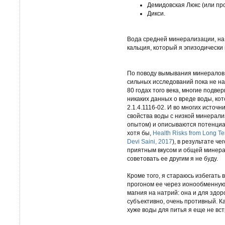
Демидовская Люкс (или про
Дикси.
Вода средней минерализации, на 
кальция, который я эпизодически
По поводу вымывания минералов 
сильных исследований пока не н
80 годах того века, многие подвер
никаких данных о вреде воды, ко
2.1.4.1116-02. И во многих источ
свойства воды с низкой минерали
опытом) и описываются потенциа
хотя бы,
Health Risks from Long T
Devi Saini, 2017
), в результате че
приятным вкусом и общей минерал
советовать ее другим я не буду.
Кроме того, я стараюсь избегать
прогоном ее через ионообменную 
магния на натрий: она и для здор
субъективно, очень противный. Ка
хуже воды для питья я еще не вст