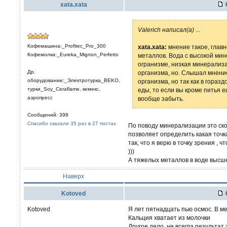
xata.xata
Valerich написал(а)
...
Кофемашина:_Profitec_Pro_300
xata.xata:
мнение такое, главн
Кофемолка:_Eureka_Mignon_Perfetto
металлов. Вода с высокой мин
огранизме, низкая минерализ
Др.
организма, но. Слышал мнени
оборудование:_Электротурка_BEKO,
организма, но так как в гора
турки_Soy_Ceraflame, кемекс,
еды, то если вы кроме питья 
аэропресс
вообще забыть.
Сообщений: 398
Спасибо сказали 35 раз в 27 постах
По поводу минерализации это ско
позволяет определить какая точка
так, что я верю в точку зрения ,
)))
А тяжелых металлов в воде высше
Наверх
Kotoved
Kotoved
Я лет пятнадцать пью осмос. В м
Кальция хватает из молочки
Другое дело, не всегда результат