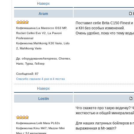
Наверх
Aram
Поставил себе Brita C150 Finest 
и KH без особых изменений.
Кофемашина:La Marzocco GS3 MP,
Очень удобно, пока что тему воды
Rocket Cellini Evo V2, La Pavoni
Professional
Кофемолка:Mahlkonig K30 Vario, Lido
2, Mahlkonig Vario
Др. оборудованиеAeropress, Chemex,
Hario, Турка, Гейзер
Сообщений: 87
Спасибо сказали 4 раз в 4 постах
Наверх
Lostin
Что скажете про такую водичку? 
жесткостью и общей минерализай
Для наших латунных бойлеров в 
Кофемашина:Lelit Mara PL62s
выраженная в Мг-экв/л?
Кофемолка:Kinu M47; Mazzer Mini
Man c SJ жерновами