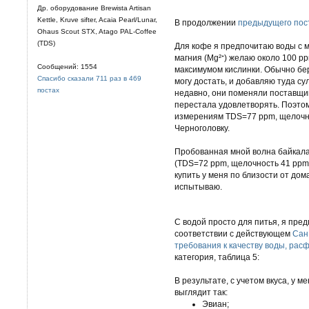
Др. оборудование Brewista Artisan
Kettle, Kruve sifter, Acaia Pearl/Lunar,
В продолжении
предыдущего пос
Ohaus Scout STX, Atago PAL-Coffee
(TDS)
Для кофе я предпочитаю воды с 
магния (Mg²⁺) желаю около 100 pp
Сообщений: 1554
максимумом кислинки. Обычно бе
Спасибо сказали 711 раз в 469
могу достать, и добавляю туда су
постах
недавно, они поменяли поставщик
перестала удовлетворять. Поэтом
измерениям TDS=77 ppm, щелочнос
Черноголовку.
Пробованная мной волна байкала
(TDS=72 ppm, щелочность 41 ppm 
купить у меня по близости от дома
испытываю.
С водой просто для питья, я пре
соответствии с действующем
Сан
требования к качеству воды, рас
категория, таблица 5:
В результате, с учетом вкуса, у 
выглядит так:
Эвиан;