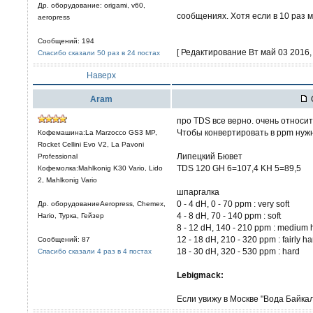
Др. оборудование: origami, v60,
сообщениях. Хотя если в 10 раз 
aeropress
Сообщений: 194
[ Редактирование Вт май 03 2016, 
Спасибо сказали 50 раз в 24 постах
Наверх
Aram
про TDS все верно. очень относи
Чтобы конвертировать в ppm нужн
Кофемашина:La Marzocco GS3 MP,
Rocket Cellini Evo V2, La Pavoni
Липецкий Бювет
Professional
TDS 120 GH 6=107,4 KH 5=89,5
Кофемолка:Mahlkonig K30 Vario, Lido
2, Mahlkonig Vario
шпаргалка
0 - 4 dH, 0 - 70 ppm : very soft
Др. оборудованиеAeropress, Chemex,
4 - 8 dH, 70 - 140 ppm : soft
Hario, Турка, Гейзер
8 - 12 dH, 140 - 210 ppm : medium 
12 - 18 dH, 210 - 320 ppm : fairly ha
Сообщений: 87
18 - 30 dH, 320 - 530 ppm : hard
Спасибо сказали 4 раз в 4 постах
Lebigmack:
Если увижу в Москве "Вода Байкала