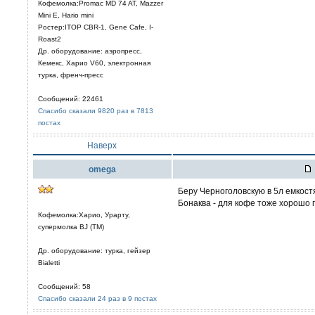
Кофемолка:Promac MD 74 AT, Mazzer
Mini E, Hario mini
Ростер:ITOP CBR-1, Gene Cafe, I-
Roast2
Др. оборудование: аэропресс,
Кемекс, Харио V60, электронная
турка, френч-пресс
Сообщений: 22461
Спасибо сказали 9820 раз в 7813
постах
Наверх
omega
Беру Черноголовскую в 5л емкост
Бонаква - для кофе тоже хорошо 
Кофемолка:Харио, Урарту,
супермолка BJ (TM)
Др. оборудование: турка, гейзер
Bialetti
Сообщений: 58
Спасибо сказали 24 раз в 9 постах