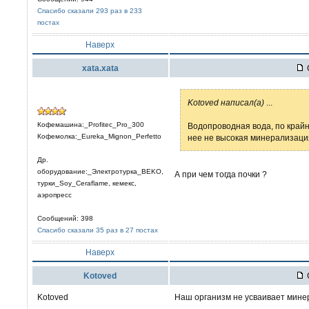
Спасибо сказали 293 раз в 233
постах
Наверх
xata.xata
Kotoved написал(а)
...
Кофемашина:_Profitec_Pro_300
Водопроводная вода, по крайне
Кофемолка:_Eureka_Mignon_Perfetto
нее не высокая минерализация
Др.
оборудование:_Электротурка_BEKO,
А при чем тогда почки ?
турки_Soy_Ceraflame, кемекс,
аэропресс
Сообщений: 398
Спасибо сказали 35 раз в 27 постах
Наверх
Kotoved
Kotoved
Наш организм не усваивает мине