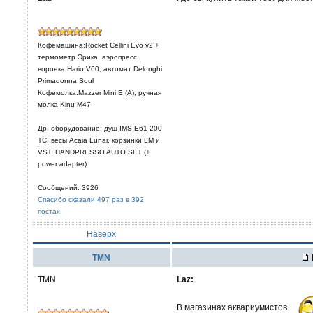
Кофемашина:Rocket Cellini Evo v2 +
термометр Эрика, аэропресс,
воронка Hario V60, автомат Delonghi
Primadonna Soul
Кофемолка:Mazzer Mini E (A), ручная
молка Kinu M47
Др. оборудование: душ IMS E61 200
TC, весы Acaia Lunar, корзинки LM и
VST, HANDPRESSO AUTO SET (+
power adapter).
Сообщений: 3926
Спасибо сказали 497 раз в 392
постах
Наверх
TMN
TMN
Laz:
В магазинах аквариумистов.