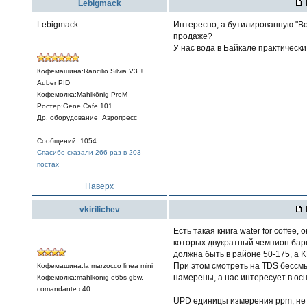
Lebigmack
Lebigmack
Интересно, а бутилированную "Во
продаже?
У нас вода в Байкале практически
Кофемашина:Rancilio Silvia V3 +
Auber PID
Кофемолка:Mahlkönig ProM
Ростер:Gene Cafe 101
Др. оборудование_Аэропресс
Сообщений: 1054
Спасибо сказали 266 раз в 203
постах
Наверх
vkirilichev
Есть такая книга water for coffee,
которых двукратный чемпион бари
должна быть в районе 50-175, а K
При этом смотреть на TDS бессмы
Кофемашина:la marzocco linea mini
намерены, а нас интересует в ос
Кофемолка:mahlkönig e65s gbw,
comandante c40
UPD единицы измерения ppm, не з