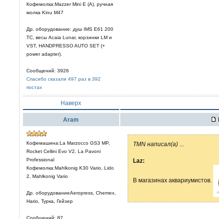
Кофемолка:Mazzer Mini E (A), ручная
молка Kinu M47
Др. оборудование: душ IMS E61 200
TC, весы Acaia Lunar, корзинки LM и
VST, HANDPRESSO AUTO SET (+
power adapter).
Сообщений: 3926
Спасибо сказали 497 раз в 392
постах
Наверх
Aram
Кофемашина:La Marzocco GS3 MP,
TMN написал(а)
...
Rocket Cellini Evo V2, La Pavoni
Professional
Laz:
Кофемолка:Mahlkonig K30 Vario, Lido
2, Mahlkonig Vario
В магазинах аквариумистов.
Др. оборудованиеAeropress, Chemex,
Hario, Турка, Гейзер
Сообщений: 87