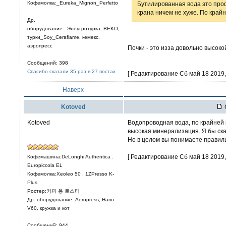
Кофемолка:_Eureka_Mignon_Perfetto
Бутилированная вода это проф
крана ничем не хуже. По крайн
Др.
оборудование:_Электротурка_BEKO,
турки_Soy_Ceraflame, кемекс,
аэропресс
Почки - это изза довольно высок
Сообщений: 398
Спасибо сказали 35 раз в 27 постах
[ Редактирование Сб май 18 2019, 
Наверх
Kotoved
Kotoved
Водопроводная вода, по крайней м
высокая минерализация. Я бы ска
Но в целом вы понимаете правиль
[ Редактирование Сб май 18 2019, 
Кофемашина:DeLonghi Authentica .
Europiccola EL
Кофемолка:Xeoleo 50 . 1ZPresso K-
Plus
Ростер:커피 용 로스터
Др. оборудование: Aeropress, Hario
V60, кружка и кот
Сообщений: 944