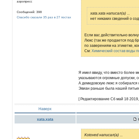
аэропресс
Сообщений: 398
xata.xata написал(а)
...
Спасибо сказали 35 раз в 27 постах
нет никаких сведений о со
Если вас действительно волн
Люкс (так же продается под бре
по заверениям на этикетке, к
См:
Химический состав воды 
Я имел ввиду, что вместо более м
указываются огромные допуски, 
А демидовскую люкс я собирался к
Эвиан раньше была нашей питьево
[ Редактирование Сб май 18 2019, 
Наверх
xata.xata
Kotoved написал(а)
...