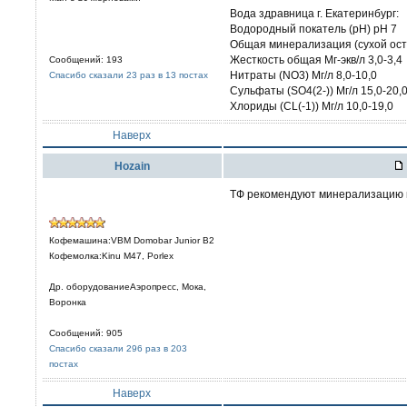
Вода здравница г. Екатеринбург:
Водородный покатель (pH) pH 7
Общая минерализация (сухой оста
Жесткость общая Мг-экв/л 3,0-3,4
Сообщений: 193
Нитраты (NO3) Мг/л 8,0-10,0
Спасибо сказали 23 раз в 13 постах
Сульфаты (SO4(2-)) Мг/л 15,0-20,
Хлориды (CL(-1)) Мг/л 10,0-19,0
Наверх
Hozain
ТФ рекомендуют минерализацию н
Кофемашина:VBM Domobar Junior B2
Кофемолка:Kinu M47, Porlex
Др. оборудованиеАэропресс, Мока,
Воронка
Сообщений: 905
Спасибо сказали 296 раз в 203
постах
Наверх