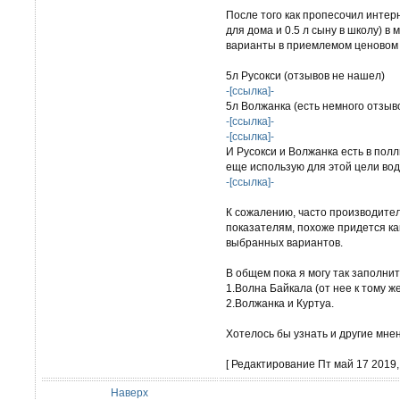
После того как пропесочил интер
для дома и 0.5 л сыну в школу) в 
варианты в приемлемом ценовом 
5л Русокси (отзывов не нашел)
-[ссылка]-
5л Волжанка (есть немного отзыв
-[ссылка]-
-[ссылка]-
И Русокси и Волжанка есть в полл
еще использую для этой цели воду
-[ссылка]-
К сожалению, часто производите
показателям, похоже придется ка
выбранных вариантов.
В общем пока я могу так заполнит
1.Волна Байкала (от нее к тому ж
2.Волжанка и Куртуа.
Хотелось бы узнать и другие мнен
[ Редактирование Пт май 17 2019, 
Наверх