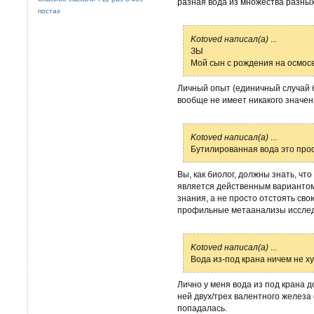
разная вода из множества разных 
постах
Kotoved написал(а)
...
ЗЫ
Мой сын с рождения на осмосе
Личный опыт (единичный случай б
вообще не имеет никакого значен
Kotoved написал(а)
...
Бутилированная вода это проф
Вы, как биолог, должны знать, что
является действенным вариантом 
знания, а не просто отстоять сво
профильные метаанализы исслед
Kotoved написал(а)
...
Вода из-под крана ничем не ху
Лично у меня вода из под крана 
ней двух/трех валентного железа
попадалась.