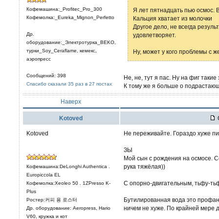
Кофемашина:_Profitec_Pro_300
Я лет пятнадцать пью осмос. 
Кофемолка:_Eureka_Mignon_Perfetto
Кальция хватает из молочки
Другое дело, не всегда резуль
Др.
удовлетворяет.
оборудование:_Электротурка_BEKO,
турки_Soy_Ceraflame, кемекс,
Ну, может у кого проблемы с ж
аэропресс
Сообщений: 398
Не, не, тут я пас. Ну на фиг таки
Спасибо сказали 35 раз в 27 постах
К тому же я больше о подрастающ
Наверх
Kotoved
Kotoved
Не переживайте. Гораздо хуже п
ЗЫ
Мой сын с рождения на осмосе. С
рука тяжёлая))
Кофемашина:DeLonghi Authentica .
Europiccola EL
С опорно-двигательным, тьфу-тьф
Кофемолка:Xeoleo 50 . 1ZPresso K-
Plus
Бутилированная вода это профана
Ростер:커피 용 로스터
ничем не хуже. По крайней мере д
Др. оборудование: Aeropress, Hario
V60, кружка и кот