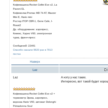
Кофемашина:Rocket Cellini Evo v2, La
Pavoni EL
Кофемолка:Promac MD 74 AT, Mazzer
Mini E, Hario mini
Ростер:ITOP CBR-1, Gene Cafe, I-
Roast2
Др. оборудование: аэропресс,
Кемекс, Харио V60, электронная
турка, френч-пресс
Сообщений: 22461
Спасибо сказали 9820 раз в 7813
постах
Наверх
Laz
Laz
А нэту у нас таких.
Интересно, вот такой будет хор
Кофемашина:Rocket Cellini Evo v2 +
термометр Эрика, аэропресс,
воронка Hario V60, автомат Delonghi
Primadonna Soul