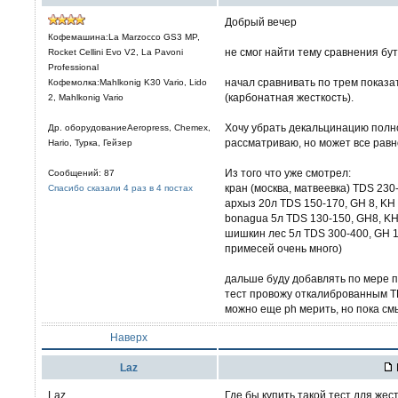
Добрый вечер
Кофемашина:La Marzocco GS3 MP,
не смог найти тему сравнения бу
Rocket Cellini Evo V2, La Pavoni
Professional
начал сравнивать по трем показа
Кофемолка:Mahlkonig K30 Vario, Lido
(карбонатная жесткость).
2, Mahlkonig Vario
Хочу убрать декальцинацию полно
Др. оборудованиеAeropress, Chemex,
рассматриваю, но может все равн
Hario, Турка, Гейзер
Из того что уже смотрел:
Сообщений: 87
кран (москва, матвеевка) TDS 230
Спасибо сказали 4 раз в 4 постах
архыз 20л TDS 150-170, GH 8, KH 
bonagua 5л TDS 130-150, GH8, KH
шишкин лес 5л TDS 300-400, GH 1,
примесей очень много)
дальше буду добавлять по мере п
тест провожу откалиброванным 
можно еще ph мерить, но пока см
Наверх
Laz
Laz
Где бы купить такой тест для жес