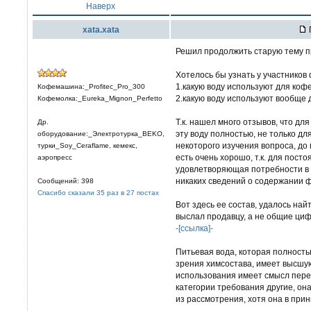
Наверх
xata.xata
Решил продолжить старую тему пр
Хотелось бы узнать у участников
1.какую воду используют для кофе
Кофемашина:_Profitec_Pro_300
2.какую воду используют вообще 
Кофемолка:_Eureka_Mignon_Perfetto
Т.к. нашел много отзывов, что д
Др.
эту воду полностью, не только для
оборудование:_Электротурка_BEKO,
некоторого изучения вопроса, до
турки_Soy_Ceraflame, кемекс,
есть очень хорошо, т.к. для пост
аэропресс
удовлетворяющая потребности в 
никаких сведений о содержании ф
Сообщений: 398
Спасибо сказали 35 раз в 27 постах
Вот здесь ее состав, удалось на
выслал продавцу, а не общие циф
-[ссылка]-
Питьевая вода, которая полность
зрения химсостава, имеет высшу
использования имеет смысл перей
категории требования другие, она
из рассмотрения, хотя она в при