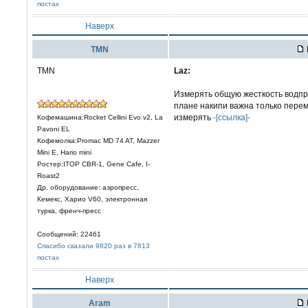
постах
Наверх
TMN
TMN
Laz:
Измерять общую жесткость водпр
плане накипи важна только перем
измерять
-[ссылка]-
Кофемашина:Rocket Cellini Evo v2, La
Pavoni EL
Кофемолка:Promac MD 74 AT, Mazzer
Mini E, Hario mini
Ростер:ITOP CBR-1, Gene Cafe, I-
Roast2
Др. оборудование: аэропресс,
Кемекс, Харио V60, электронная
турка, френч-пресс
Сообщений: 22461
Спасибо сказали 9820 раз в 7813
постах
Наверх
Aram