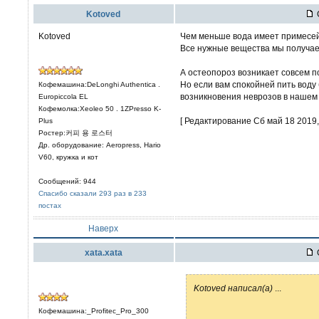
Kotoved
Kotoved
Чем меньше вода имеет примесей
Все нужные вещества мы получае
А остеопороз возникает совсем п
Но если вам спокойней пить воду
Кофемашина:DeLonghi Authentica .
возникновения неврозов в нашем
Europiccola EL
Кофемолка:Xeoleo 50 . 1ZPresso K-
[ Редактирование Сб май 18 2019, 
Plus
Ростер:커피 용 로스터
Др. оборудование: Aeropress, Hario
V60, кружка и кот
Сообщений: 944
Спасибо сказали 293 раз в 233
постах
Наверх
xata.xata
Kotoved написал(а)
...
Кофемашина:_Profitec_Pro_300