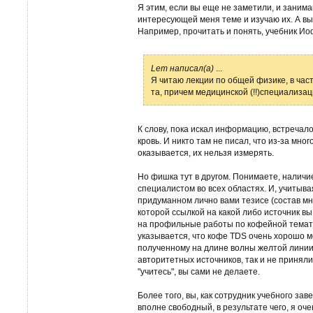
Я этим, если вы еще не заметили, и занима
интересующей меня теме и изучаю их. А вы
Например, прочитать и понять, учебник И
Lem написал(а)
...
Я читаю лекции по общей физике, в частн
та, причем медицинской (!!)специализа
К слову, пока искал информацию, встречал
кровь. И никто там не писал, что из-за мн
оказывается, их нельзя измерять.
Но фишка тут в другом. Понимаете, наличие
специалистом во всех областях. И, учитыва
придуманном лично вами тезисе (состав мн
которой ссылкой на какой либо источник вы 
на профильные работы по кофейной темати
указывается, что кофе TDS очень хорошо 
полученному на длине волны желтой линии 
авторитетных источников, так и не приняли 
"учитесь", вы сами не делаете.
Более того, вы, как сотрудник учебного за
вполне свободный, в результате чего, я оч