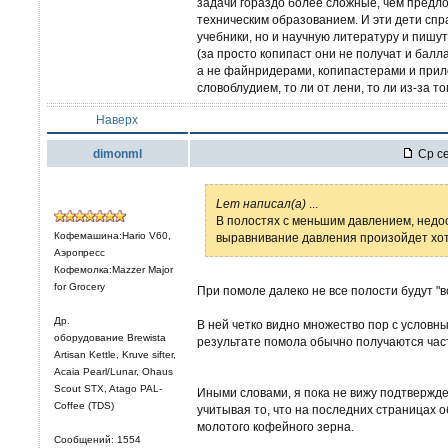
задачи гораздо более сложные, чем предл
техническим образованием. И эти дети спр
учебники, но и научную литературу и пиш
(за просто копипаст они не получат и балл
а не файнридерами, копипастерами и прил
словоблудием, то ли от лени, то ли из-за т
Наверх
dimonml
Ср се
Lem написал(а)
...
В полостях с меньшим давлением, недо
Кофемашина:Hario V60,
выравнивание давления произойдет хот
Аэропресс
Кофемолка:Mazzer Major
for Grocery
При помоле далеко не все полости будут "в
Др.
В ней четко видно множество пор с условны
оборудование Brewista
результате помола обычно получаются час
Artisan Kettle, Kruve sifter,
Acaia Pearl/Lunar, Ohaus
Scout STX, Atago PAL-
Иными словами, я пока не вижу подтвержде
Coffee (TDS)
учитывая то, что на последних страницах 
молотого кофейного зерна.
Сообщений: 1554