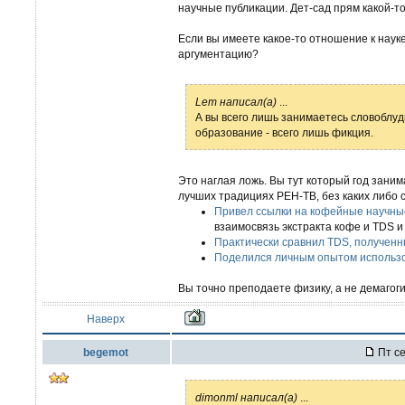
научные публикации. Дет-сад прям какой-то
Если вы имеете какое-то отношение к науке
аргументацию?
Lem написал(а)
...
А вы всего лишь занимаетесь словоблудие
образование - всего лишь фикция.
Это наглая ложь. Вы тут который год зани
лучших традициях РЕН-ТВ, без каких либо 
Привел ссылки на кофейные научны
взаимосвязь экстракта кофе и TDS и
Практически сравнил TDS, получен
Поделился личным опытом использо
Вы точно преподаете физику, а не демагог
Наверх
begemot
Пт се
dimonml написал(а)
...