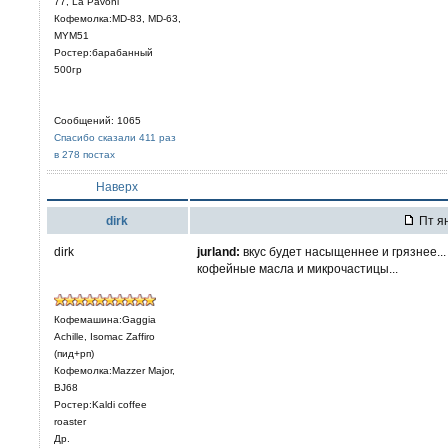
77, La Pavoni
Кофемолка:MD-83, MD-63,
MYM51
Ростер:барабанный
500гр
Сообщений: 1065
Спасибо сказали 411 раз
в 278 постах
Наверх
dirk
Пт ян
dirk
jurland:
вкус будет насыщеннее и грязнее...
кофейные масла и микрочастицы...
Кофемашина:Gaggia
Achille, Isomac Zaffiro
(пид+рп)
Кофемолка:Mazzer Major,
BJ68
Ростер:Kaldi coffee
roaster
Др.