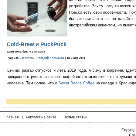
устройства. Зачем кому-то нужен к
Пресса есть свои особенности. По
бы закончить статью, но давайте 
австралийским акцентом, но имеет 
Cold-Brew и PuckPuck
дрип колд-брю у вас дома
Рубрика:
Любители
|
Аркадий Климанов
| 18 июня 2019
Сейчас разгар отпусков и лета 2019 года, я сижу в кофейне, где
прекрасного русско-язычного кофейного комьюнити, что я думаю 
человека. Тем более, что у
Sweet Beans Coffee
на складе в Краснода
Главная
|
Реклама на сайте
|
Новые статьи
|
Copyrig
Связ