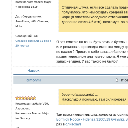
Кофемолка:: Mazzer Major
+ жернова 151F
Отличная штука, если все сделать прави
получилось, что чем создать средний в
Др. оборудование:
кофе (я пластики холодного отвержения
AeroPress, v60, Chemex,
давление около 4.5 атм), поэтому я, за 
Moka
Сообщений: 139
Спасибо сказали 31 раз в
Я вот смотрю на ваши бутылочки с бугельн
20 постах
или резиновая прокладка имеется между к
не пахнет? Просто я себе заказал баночки с
пахнет керосином или чем-то таким. Я уже э
запах не ушёл. У вас такого не было?
Наверх
dimonml
Пт се
begemot написал(а)
...
Насколько я понимаю, там силиконовая
Кофемашина:Hario V60,
Аэропресс
Кофемолка:Mazzer Major
Там пластиковая крышка, железка из оцинко
for Grocery
Bormioli Rocco - Fidenza 3100519 бутылка 
раз в
олив-хауз
.
Др.