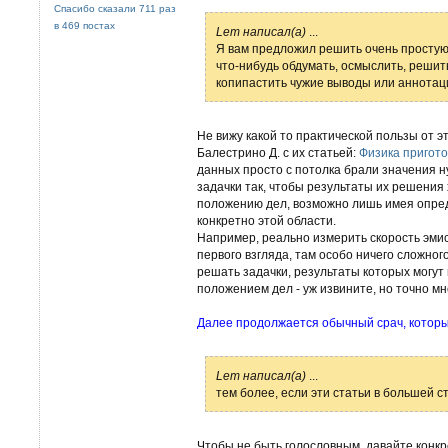
Спасибо сказали 711 раз
в 469 постах
Lem написал(а)
...
Я вам предложил решить очень простую 
что-нибудь обдумать, осмыслить, решит
копипастить чужие выводы или аннотаци
Не вижу какой то практической пользы от эт
Балестрино Д. с их статьей:
Физика пригот
данных просто с потолка брали значения н
задачки так, чтобы результаты их решения
положению дел, возможно лишь имея опре
конкретно этой области.
Например, реально измерить скорость эмисс
первого взгляда, там особо ничего сложног
решать задачки, результаты которых могут
положением дел - уж извините, но точно мн
Далее продолжается обычный срач, котор
Lem написал(а)
...
тем более, если эти статьи в большей 
Чтобы не быть голословным, давайте конкре