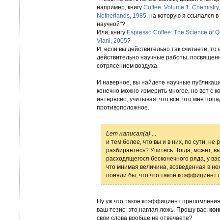
например, книгу
Coffee: Volume 1: Chemistry, 
Netherlands, 1985
, на которую я ссылался в
научной"?
Или, книгу
Espresso Coffee: The Science of Qu
Viani, 2005
?
И, если вы действительно так считаете, то
действительно научные работы, посвященн
сотрясением воздуха.
И наверное, вы найдете научные публикац
конечно можно измерить многое, но вот с к
интересно, учитывая, что все, что мне попа
противоположное.
Lem написал(а)
...
и тем более, что вы и в них, по сути, н
разбираетесь? Учитесь. Тогда, может, в
расходящегося бесконечного ряда, у ва
что мнимая величина, возведенная в не
поняли бы, что что такое коэффициент пр
Ну уж что такое коэффициент преломления и
ваш тезис: это наглая ложь. Прошу вас,
кон
свои слова вообще не отвечаете?