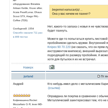
оборудование Brewista
Artisan Kettle, Kruve sifter,
begemot написал(а)
...
Acaia Pearl/Lunar, Ohaus
Она у вас ничем не пахнет?
Scout STX, Atago PAL-
Coffee (TDS)
Нет, какого-то запаха с новья я не чувство
Сообщений: 1554
будет пахнуть.
Спасибо сказали 711 раз
в 469 постах
Можете где-то попытаться купить листово
пробойником сделать кружки. Внутренний я
Knipex 90 70 220
(не сказать, что он прям л
инструментом книпекса), внешний вырезал
подходящий по размеру пробойник. А может
хотя для бутылок я их не встречал.
Наверх
jurland
Пт ян
Андрей
Кто нибудь имел дело с металическим Хари
-[ссылка]-
Оправдана ли покупка в сравнении с обы
Металлический заинтересовал тем, что не н
Кофемашина:Rocket
Mozzafiato Cr R, lever MD-