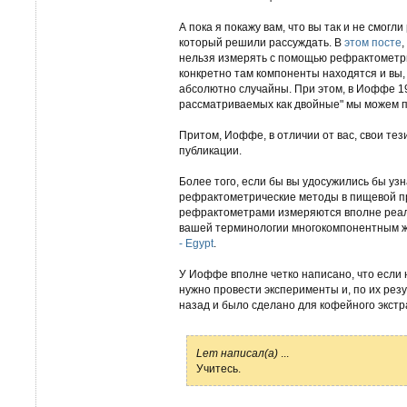
А пока я покажу вам, что вы так и не смог
который решили рассуждать. В
этом посте
нельзя измерять с помощью рефрактометрии
конкретно там компоненты находятся и вы
абсолютно случайны. При этом, в Иоффе 19
рассматриваемых как двойные" мы можем п
Притом, Иоффе, в отличии от вас, свои те
публикации.
Более того, если бы вы удосужились бы уз
рефрактометрические методы в пищевой пр
рефрактометрами измеряются вполне реаль
вашей терминологии многокомпонентным ж
- Egypt
.
У Иоффе вполне четко написано, что если 
нужно провести эксперименты и, по их рез
назад и было сделано для кофейного экстр
Lem написал(а)
...
Учитесь.