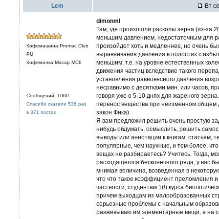
Lem
Вт се
dimonml
Там, где произошли расколы зерна (из-за 20
меньшим давлением, недостаточным для р
произойдет хоть и медленнее, но очень бы
Кофемашина:Promac Club
выравнивания давления в полостях с избыт
PU
меньшим, т.е. на уровне естественных кол
Кофемолка:Macap MC6
движения частиц вследствие такого перепад
установления равновесного давления возрас
несравнимо с десятками мин. или часов, п
говоря уже о 5-10 днях для жареного зерна.
Сообщений: 1060
перенос вещества при неизменном общем д
Спасибо сказали 536 раз
закон Фика).
в 371 постах
Я вам предложил решить очень простую зад
нибудь обдумать, осмыслить, решить самос
выводы или аннотации к книгам, статьям, т
популярные, чем научные, и тем более, что 
вещах не разбираетесь? Учитесь. Тогда, мо
расходящегося бесконечного ряда, у вас бы
мнимая величина, возведенная в некоторую
что что такое коэффициент преломления и т
частности, студентам 1(!) курса биологичес
причем выходцам из малообразованных стра
серьезные проблемы с начальным образован
разжевываю им элементарные вещи, а на с