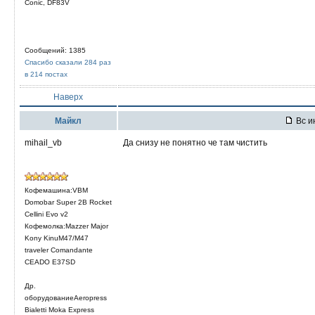
Conic, DF83V
Сообщений: 1385
Спасибо сказали 284 раз
в 214 постах
Наверх
Mайкл
Вс и
mihail_vb
Да снизу не понятно че там чистить
Кофемашина:VBM
Domobar Super 2B Rocket
Cellini Evo v2
Кофемолка:Mazzer Major
Kony KinuM47/M47
traveler Comandante
CEADO E37SD
Др.
оборудованиеAeropress
Bialetti Moka Express