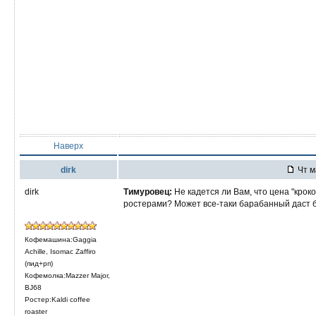
Наверх
dirk
Чт м
dirk
Тимуровец:
Не кадется ли Вам, что цена "кро
ростерами? Может все-таки барабанный даст 
Кофемашина:Gaggia
Achille, Isomac Zaffiro
(пид+рп)
Кофемолка:Mazzer Major,
BJ68
Ростер:Kaldi coffee
roaster