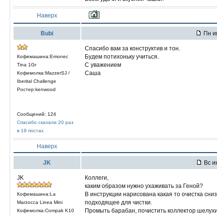
Наверх
Bubi
Пн ию
Спасибо вам за конструктив и тон.
Будем потихоньку учиться.
Кофемашина:Emonec
С уважением
Tina 1Gr
Саша
Кофемолка:MazzerSJ /
Iberital Challenge
Ростер:kenwood
Сообщений: 124
Спасибо сказали 20 раз
в 19 постах
Наверх
JK
Вс и
JK
Коллеги,
каким образом нужно ухаживать за Геной?
В инструкции нарисована какая то очистка сниз
Кофемашина:La
подходящее для чистки.
Marzocca Linea Mini
Промыть барабан, почистить коллектор шелухи 
Кофемолка:Compak K10