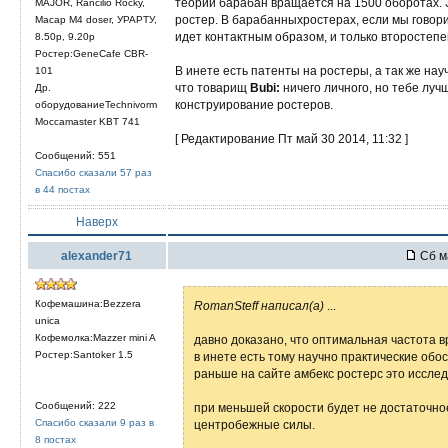
теории барабан вращается на 1500 оборотах.
MAJOR, Rancilio Rocky,
ростер. В барабанныхростерах, если мы говор
Macap M4 doser, УРАРТУ,
идет контактным образом, и только второстепе
8.50р, 9.20р
Ростер:GeneCafe CBR-
В инете есть патенты на ростеры, а так же на
101
что товарищ
Bubi:
ничего личного, но тебе лучш
Др.
конструирование ростеров.
оборудованиеTechnivorm
Moccamaster KBT 741
[ Редактирование Пт май 30 2014, 11:32 ]
Сообщений: 551
Спасибо сказали 57 раз
в 44 постах
Наверх
alexander71
Сб м
Кофемашина:Bezzera
RomanSteff написал(а)
...
unica
Кофемолка:Mazzer mini A
давно доказано, что оптимальная частота 
Ростер:Santoker 1.5
в инете есть тому научно практические обо
раньше на сайте амбекс ростерс это иссле
Сообщений: 222
при меньшей скорости будет не достаточно
Спасибо сказали 9 раз в
центробежные силы.
8 постах