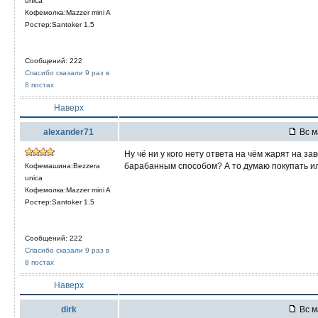
unica
Кофемолка:Mazzer mini A
Ростер:Santoker 1.5
Сообщений: 222
Спасибо сказали 9 раз в
8 постах
Наверх
alexander71
Вс м
Ну чё ни у кого нету ответа на чём жарят на з
барабанным способом? А то думаю покупать или
Кофемашина:Bezzera
unica
Кофемолка:Mazzer mini A
Ростер:Santoker 1.5
Сообщений: 222
Спасибо сказали 9 раз в
8 постах
Наверх
dirk
Вс м