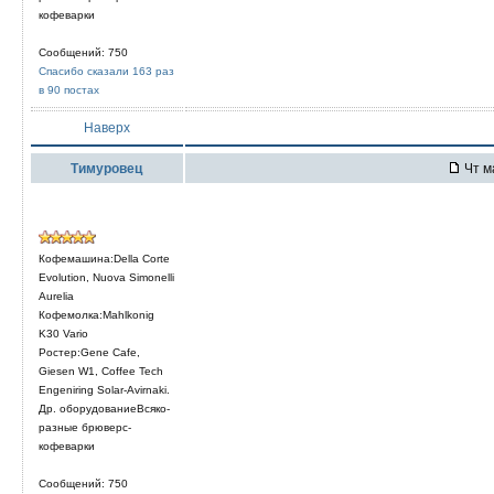
кофеварки
Сообщений: 750
Спасибо сказали 163 раз
в 90 постах
Наверх
Тимуровец
Чт м
Кофемашина:Della Corte
Evolution, Nuova Simonelli
Aurelia
Кофемолка:Mahlkonig
K30 Vario
Ростер:Gene Cafe,
Giesen W1, Coffee Tech
Engeniring Solar-Avirnaki.
Др. оборудованиеВсяко-
разные брюверс-
кофеварки
Сообщений: 750