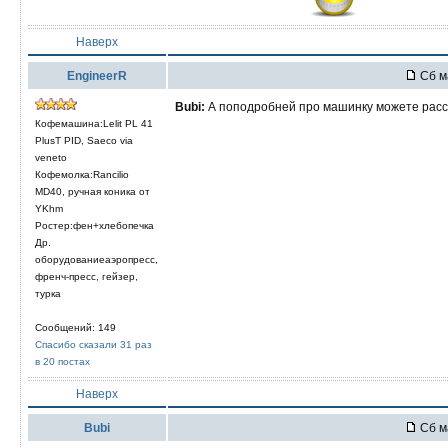
Наверх
EngineerR
Сб м
Bubi:
А поподробней про машинку можете расск
Кофемашина:Lelit PL 41
PlusT PID, Saeco via
veneto
Кофемолка:Rancilio
MD40, ручная коника от
YKhm
Ростер:фен+хлебопечка
Др.
оборудованиеаэропресс,
френч-пресс, гейзер,
турка
Сообщений: 149
Спасибо сказали 31 раз
в 20 постах
Наверх
Bubi
Сб м