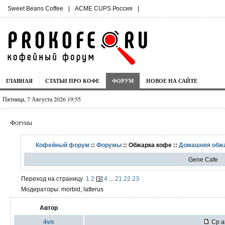
Sweet Beans Coffee
|
ACME CUPS Россия
|
ГЛАВНАЯ
СТАТЬИ ПРО КОФЕ
ФОРУМ
НОВОЕ НА САЙТЕ
Пятница, 7 Августа 2026 19:55
Форумы
Кофейный форум
::
Форумы
:: Обжарка кофе ::
Домашняя обж
Gene Cafe
Переход на страницу
1
2
[
3
]
4
...
21
22
23
Модераторы: morbid, latterus
Автор
4vn
Ср а