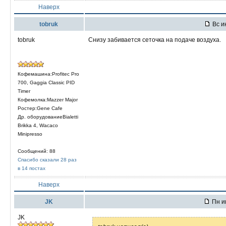
Наверх
tobruk
Вс и
tobruk
Снизу забивается сеточка на подаче воздуха.
Кофемашина:Profitec Pro
700, Gaggia Classic PID
Timer
Кофемолка:Mazzer Major
Ростер:Gene Cafe
Др. оборудованиеBialetti
Brikka 4, Wacaco
Minipresso
Сообщений: 88
Спасибо сказали 28 раз
в 14 постах
Наверх
JK
Пн ию
JK