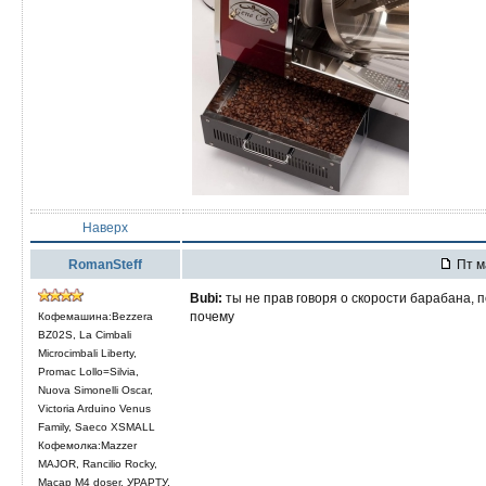
Наверх
RomanSteff
Пт м
Bubi:
ты не прав говоря о скорости барабана, 
почему
Кофемашина:Bezzera
BZ02S, La Cimbali
Microcimbali Liberty,
Promac Lollo=Silvia,
Nuova Simonelli Oscar,
Victoria Arduino Venus
Family, Saeco XSMALL
Кофемолка:Mazzer
MAJOR, Rancilio Rocky,
Macap M4 doser, УРАРТУ,