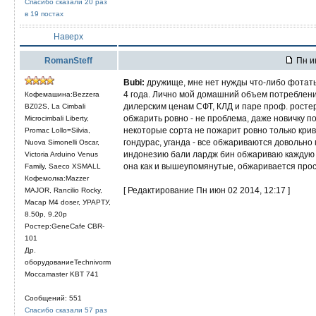
Спасибо сказали 20 раз
в 19 постах
Наверх
RomanSteff
Пн ию
Bubi:
дружище, мне нет нужды что-либо фотать
4 года. Лично мой домашний объем потребления 
Кофемашина:Bezzera
дилерским ценам СФТ, КЛД и паре проф. росте
BZ02S, La Cimbali
обжарить ровно - не проблема, даже новичку по
Microcimbali Liberty,
некоторые сорта не пожарит ровно только крив
Promac Lollo=Silvia,
гондурас, уганда - все обжариваются довольно 
Nuova Simonelli Oscar,
индонезию бали лардж бин обжариваю каждую н
Victoria Arduino Venus
она как и вышеупомянутые, обжаривается прос
Family, Saeco XSMALL
Кофемолка:Mazzer
[ Редактирование Пн июн 02 2014, 12:17 ]
MAJOR, Rancilio Rocky,
Macap M4 doser, УРАРТУ,
8.50р, 9.20р
Ростер:GeneCafe CBR-
101
Др.
оборудованиеTechnivorm
Moccamaster KBT 741
Сообщений: 551
Спасибо сказали 57 раз