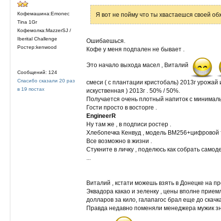
Кофемашина:Emonec
Я вот не пойму что ты хвастаешся своей об
Tina 1Gr
Кофемолка:MazzerSJ /
Iberital Challenge
Ошибаешься.
Ростер:kenwood
Кофе у меня подпален не бывает .
Это начало выхода масел , Виталий
Сообщений: 124
Спасибо сказали 20 раз
смеси ( с плантации кристобаль) 2013г урожай 
в 19 постах
искуственная ) 2013г . 50% / 50%.
Получается очень плотный напиток с минимальн
Гости просто в восторге .
EngineerR
Ну там же , в подписи ростер .
Хлебопечка Кенвуд , модель BM256+цифровой 
Все возможно в жизни .
Стукните в личку , поделюсь как собрать самод
...
Виталий , кстати можешь взять в Донецке на пр
Эквадора какао и зеленку , цены вполне прием
долларов за кило, галапагос брал еще до скачк
Правда недавно поменяли менеджера мужик зна