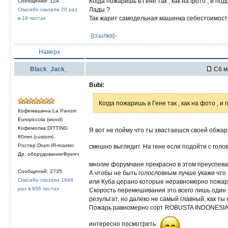
Когда пожаришь в Гене так , как на фото , и по
Сообщений: 124
Лады ?
Спасибо сказали 20 раз
Так жарит самодельная машинка себестоимость
в 19 постах
-[ссылка]-
Наверх
Black_Jack_
Сб м
Bubi:
Когда пожаришь в Гене так , как на фото , и
Кофемашина:La Pavoni
Europiccola (wood)
Кофемолка:DITTING
Я вот не пойму что ты хвастаешся своей обжар
80mm (custom)
Ростер:Drum IR-roaster
смешно выглядит. На гене если подойти с гол
Др. оборудованиеФренч
многие форумчане прекрасно в этом преуспева
Сообщений: 2735
А чтобы не быть голословным лучше укажи что
Спасибо сказали 1848
или Куба церано которые неравномерно пожар
раз в 906 постах
Скорость перемешивания это всего лишь один 
результат, но далеко не самый главный, как ты
Пожарь равномерно сорт ROBUSTA INDONESIA E
интересно посмотреть