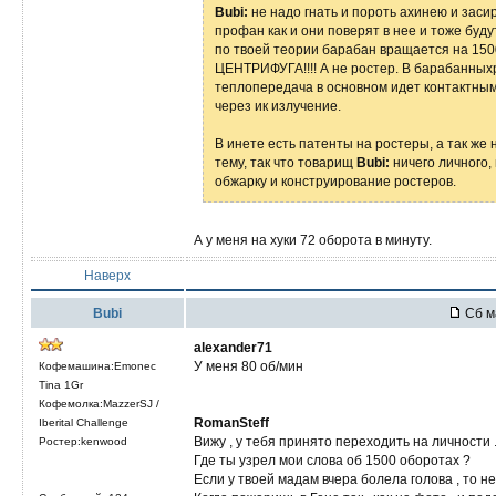
Bubi:
не надо гнать и пороть ахинею и засир
профан как и они поверят в нее и тоже будут
по твоей теории барабан вращается на 15
ЦЕНТРИФУГА!!!! А не ростер. В барабанных
теплопередача в основном идет контактным
через ик излучение.
В инете есть патенты на ростеры, а так же
тему, так что товарищ
Bubi:
ничего личного, 
обжарку и конструирование ростеров.
А у меня на хуки 72 оборота в минуту.
Наверх
Bubi
Сб м
alexander71
У меня 80 об/мин
Кофемашина:Emonec
Tina 1Gr
Кофемолка:MazzerSJ /
RomanSteff
Iberital Challenge
Вижу , у тебя принято переходить на личности 
Ростер:kenwood
Где ты узрел мои слова об 1500 оборотах ?
Если у твоей мадам вчера болела голова , то не