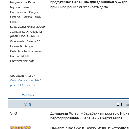
продуктивно.Gene Cafe для домашней обжарки
Progress, La Pavoni
принципе решил обжаривать дома.
Mignon, Braun
Professional , Brugnetti
Simona , Faema Family
First...
Кофемолка:FAEMA MC99
, Cimbali MAX, CIMBALI
(WMF) MD6, Mahlkonig
Guatemala, Santos 55,
Faema 6, Gaggia
Bella,Jura Rio Espresso,
Rancilio MD50...
Ростер:gene cafe
Сообщений: 1897
Спасибо сказали 3046
раз в 1891 постах
Наверх
V_G
Пн м
V_G
Домашний Хоттоп - барабанный ростер с ИК наг
перфорированный барабан из нержавейки.
Обжарка в воздухе в iRoast2 меня не устраивал