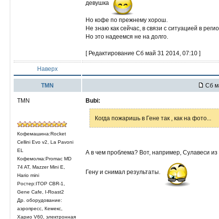
девушка
Но кофе по прежнему хорош.
Не знаю как сейчас, в связи с ситуацией в регио
Но это надеемся не на долго.
[ Редактирование Сб май 31 2014, 07:10 ]
Наверх
TMN
Сб м
TMN
Bubi:
Когда пожаришь в Гене так , как на фото...
Кофемашина:Rocket
Cellini Evo v2, La Pavoni
EL
А в чем проблема? Вот, например, Сулавеси из 
Кофемолка:Promac MD
74 AT, Mazzer Mini E,
Гену и снимал результаты.
Hario mini
Ростер:ITOP CBR-1,
Gene Cafe, I-Roast2
Др. оборудование:
аэропресс, Кемекс,
Харио V60, электронная