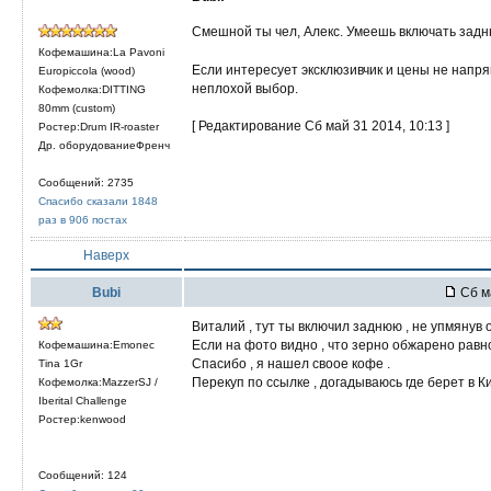
Смешной ты чел, Алекс. Умеешь включать зад
Кофемашина:La Pavoni
Если интересует эксклюзивчик и цены не напр
Europiccola (wood)
неплохой выбор.
Кофемолка:DITTING
80mm (custom)
[ Редактирование Сб май 31 2014, 10:13 ]
Ростер:Drum IR-roaster
Др. оборудованиеФренч
Сообщений: 2735
Спасибо сказали 1848
раз в 906 постах
Наверх
Bubi
Сб м
Виталий , тут ты включил заднюю , не упмянув о
Если на фото видно , что зерно обжарено равном
Кофемашина:Emonec
Спасибо , я нашел своое кофе .
Tina 1Gr
Перекуп по ссылке , догадываюсь где берет в Ки
Кофемолка:MazzerSJ /
Iberital Challenge
Ростер:kenwood
Сообщений: 124