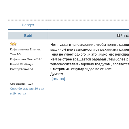
Наверх
Bubi
Чт м
Нет нужды в ясновидении , чтобы понять разн
машинок( вне зависимости от механизма разогре
Кофемашина:Emonec
Гена не умеет одного , и это , имхо, его неис
Tina 1Gr
Чем быстрее вращается барабан , тем более р
Кофемолка:MazzerSJ /
теплоносителем - горячим воздухом , соответс
Iberital Challenge
Смотрим 40 секунду видео по ссылке .
Ростер:kenwood
Думаем.
-[ссылка]-
Сообщений: 124
Спасибо сказали 20 раз
в 19 постах