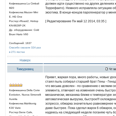
должен идти существенно на других делениях к
Кофемашина:La Cimbali
Торрефакто). Немного исправляла ситуацию об
M20
экзотика. В конце-концов парогенератор у меня
Кофемолка:Mazzer Mini
E, HG One
[ Редактирование Пн май 12 2014, 03:35 ]
Ростер:i-Roast2, Hottop
KN-8828P-2K
Др. оборудование: Cold
Bruer Hario V60
Сообщений: 1637
Спасибо сказали 324 раз
в 271 постах
Наверх
Тимуровец
Чт м
Привет, жаркая пора, много работы, новые ур
стаял пыль собирал старший брат Гены - Генади
что весьма доволен - по сравнению с мелким с
элемента, отвечают на изменеия очень быстро,
Кофемашина:Della Corte
механически, механика ближе к температуре зер
Evolution, Nuova Simonelli
автоматическая выгрузка, быстрое!!! охложден
Aurelia
эспрессо, обжарка значительно равномернее че
Кофемолка:Mahlkonig
даже быстрее. Пока сделал жарок 6 обжарок, ос
K30 Vario
надеюсь на следующей неделе поганяю чуть боль
Ростер:Gene Cafe,