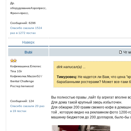
Др.
оборудованиеАэропресс,
Френч-пресс,
Сообщений: 6296
Спасибо сказали 1524
раз в 1272 постах
Наверх
Bubi
Чт м
Кофемашина:Emonec
dirk написал(а)
...
Tina 1Gr
Кофемолка:MazzerSJ /
Тимуровец:
Не кадется ли Вам, что цена "к
Iberital Challenge
барабанными ростерами? Может все-таки б
Ростер:kenwood
Вы полностью правы ,лайт бу агрегат вполне во
Сообщений: 124
Для дома такой крупный зверь избыточен.
Спасибо сказали 20 раз
Для обжарки 200 грамм свежего кофе в домашн
в 19 постах
той , которую видно на рекламном фото 1200-
машинку бюджетом до 200 долларов, было-бы ж