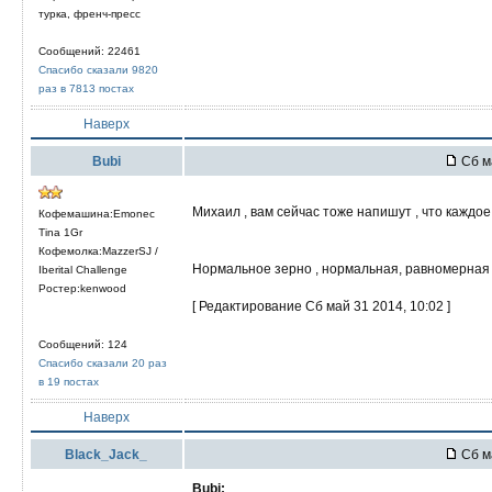
турка, френч-пресс
Сообщений: 22461
Спасибо сказали 9820
раз в 7813 постах
Наверх
Bubi
Сб м
Михаил , вам сейчас тоже напишут , что каждо
Кофемашина:Emonec
Tina 1Gr
Кофемолка:MazzerSJ /
Нормальное зерно , нормальная, равномерная о
Iberital Challenge
Ростер:kenwood
[ Редактирование Сб май 31 2014, 10:02 ]
Сообщений: 124
Спасибо сказали 20 раз
в 19 постах
Наверх
Black_Jack_
Сб м
Bubi: