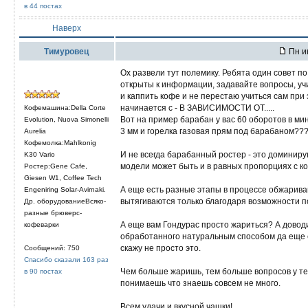
в 44 постах
Наверх
Тимуровец
Пн и
Ох развели тут полемику. Ребята один совет по
открыты к информации, задавайте вопросы, учи
и каппить кофе и не перестаю учиться сам при
начинается с - В ЗАВИСИМОСТИ ОТ.....
Кофемашина:Della Corte
Вот на пример барабан у вас 60 оборотов в ми
Evolution, Nuova Simonelli
3 мм и горелка газовая прям под барабаном??
Aurelia
Кофемолка:Mahlkonig
И не всегда барабанный ростер - это доминир
K30 Vario
модели может быть и в равных пропорциях с к
Ростер:Gene Cafe,
Giesen W1, Coffee Tech
А еще есть разные этапы в процессе обжарива
Engeniring Solar-Avirnaki.
вытягиваются только благодаря возможности по
Др. оборудованиеВсяко-
разные брюверс-
А еще вам Гондурас просто жариться? А доводи
кофеварки
обработанного натуральным способом да еще ес
скажу не просто это.
Сообщений: 750
Спасибо сказали 163 раз
Чем больше жаришь, тем больше вопросов у те
в 90 постах
понимаешь что знаешь совсем не много.
Всем удачи и вкусной чашки!