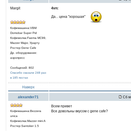
Margit
4vn:
Да... цена "хорошая"
Кофемашина:VBM
Domobar Super Pid
Кофемолка:Faema MC99,
Mazzer Major, Урарту
Ростер:Gene Cafe
Др. оборудование:
аэропресс
Сообщений: 802
Спасибо сказали 248 раз
в 185 постах
Наверх
alexander71
Сб м
Всем привет
Все довольны вкусом с gene cafe?
Кофемашина:Bezzera
unica
Кофемолка:Mazzer mini A
Ростер:Santoker 1.5