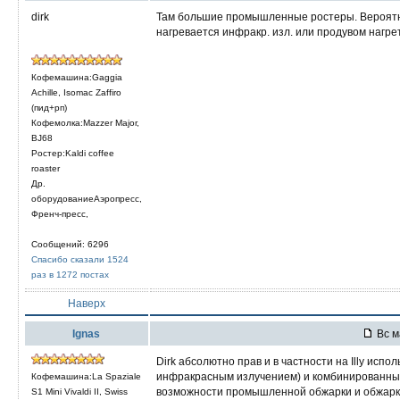
dirk
Там большие промышленные ростеры. Вероятн
нагревается инфракр. изл. или продувом нагре
Кофемашина:Gaggia
Achille, Isomac Zaffiro
(пид+рп)
Кофемолка:Mazzer Major,
BJ68
Ростер:Kaldi coffee
roaster
Др.
оборудованиеАэропресс,
Френч-пресс,
Сообщений: 6296
Спасибо сказали 1524
раз в 1272 постах
Наверх
Ignas
Вс м
Dirk абсолютно прав и в частности на Illy исп
инфракрасным излучением) и комбинированные
Кофемашина:La Spaziale
возможности промышленной обжарки и обжарки
S1 Mini Vivaldi II, Swiss