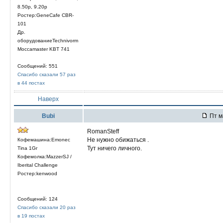
8.50р, 9.20р
Ростер:GeneCafe CBR-
101
Др.
оборудованиеTechnivorm
Moccamaster KBT 741
Сообщений: 551
Спасибо сказали 57 раз
в 44 постах
Наверх
Bubi
Пт м
RomanSteff
Не нужно обижаться .
Кофемашина:Emonec
Тут ничего личного.
Tina 1Gr
Кофемолка:MazzerSJ /
Iberital Challenge
Ростер:kenwood
Сообщений: 124
Спасибо сказали 20 раз
в 19 постах