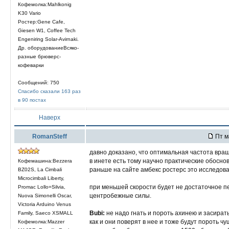
Кофемолка:Mahlkonig
K30 Vario
Ростер:Gene Cafe,
Giesen W1, Coffee Tech
Engeniring Solar-Avirnaki.
Др. оборудованиеВсяко-
разные брюверс-
кофеварки
Сообщений: 750
Спасибо сказали 163 раз
в 90 постах
Наверх
RomanSteff
Пт м
давно доказано, что оптимальная частота вра
в инете есть тому научно практические обосно
Кофемашина:Bezzera
раньше на сайте амбекс ростерс это исследов
BZ02S, La Cimbali
Microcimbali Liberty,
при меньшей скорости будет не достаточное п
Promac Lollo=Silvia,
центробежные силы.
Nuova Simonelli Oscar,
Victoria Arduino Venus
Bubi:
не надо гнать и пороть ахинею и засирать
Family, Saeco XSMALL
как и они поверят в нее и тоже будут пороть чу
Кофемолка:Mazzer