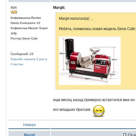
4vn
Margit:
Кофемашина:Rocket
Margit написал(а)
...
Giotto Evoluzione V2
Кофемолка:Mazzer Super
Ребята, появилась новая модель Gene Cafe
Jolly
Ростер:Gene Cafe
Сообщений: 23
Спасибо сказали 3 раз в
3 постах
еще месяц назад примерно встретился мне он 
его младших братьев
Наверх
Margit
Ср а