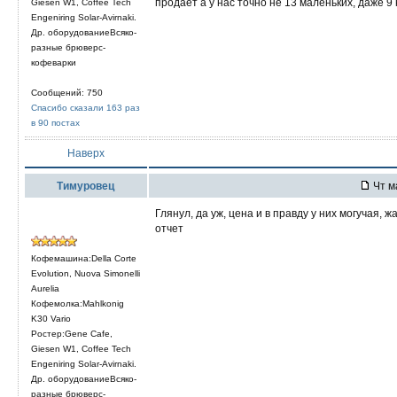
продает а у нас точно не 13 маленьких, даже 9 
Giesen W1, Coffee Tech
Engeniring Solar-Avirnaki.
Др. оборудованиеВсяко-
разные брюверс-
кофеварки
Сообщений: 750
Спасибо сказали 163 раз
в 90 постах
Наверх
Тимуровец
Чт м
Глянул, да уж, цена и в правду у них могучая,
отчет
Кофемашина:Della Corte
Evolution, Nuova Simonelli
Aurelia
Кофемолка:Mahlkonig
K30 Vario
Ростер:Gene Cafe,
Giesen W1, Coffee Tech
Engeniring Solar-Avirnaki.
Др. оборудованиеВсяко-
разные брюверс-