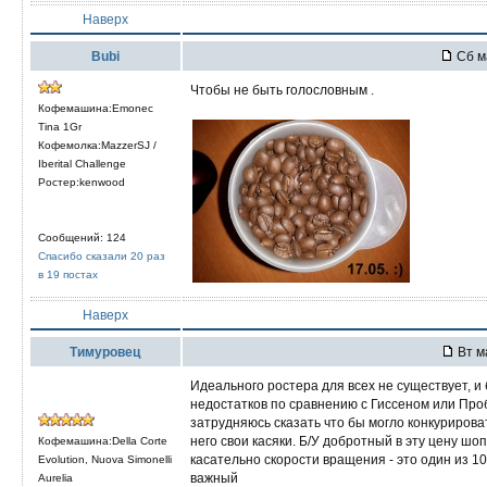
Наверх
Bubi
Сб м
Чтобы не быть голословным .
Кофемашина:Emonec
Tina 1Gr
Кофемолка:MazzerSJ /
Iberital Challenge
Ростер:kenwood
Сообщений: 124
Спасибо сказали 20 раз
в 19 постах
Наверх
Тимуровец
Вт м
Идеального ростера для всех не существует, 
недостатков по сравнению с Гиссеном или Про
затрудняюсь сказать что бы могло конкурировать
него свои касяки. Б/У добротный в эту цену шо
Кофемашина:Della Corte
касательно скорости вращения - это один из 1
Evolution, Nuova Simonelli
важный
Aurelia