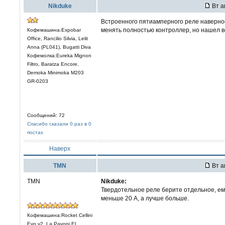
Nikduke
Вт а
Встроенного пятиамперного реле наверное
менять полностью контроллер, но нашел в
Кофемашина:Expobar
Office, Rancilio Silvia, Lelit
Anna (PL041), Bugatti Diva
Кофемолка:Eureka Mignon
Filtro, Baratza Encore,
Demoka Minimoka M203
GR-0203
Сообщений: 72
Спасибо сказали 0 раз в 0
постах
Наверх
TMN
Вт а
TMN
Nikduke:
Твердотельное реле берите отдельное, ем
меньше 20 А, а лучше больше.
Кофемашина:Rocket Cellini
Evo v2, La Pavoni EL