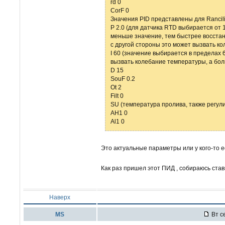
rd 0
CorF 0
Значения PID представлены для Rancilio
P 2.0 (для датчика RTD выбирается от 1.
меньше значение, тем быстрее восста
с другой стороны это может вызвать к
I 60 (значение выбирается в пределах 
вызвать колебание температуры, а бо
D 15
SouF 0.2
Ot 2
Filt 0
SU (температура пролива, также регул
AH1 0
Al1 0
Это актуальные параметры или у кого-то е
Как раз пришел этот ПИД , собираюсь ста
Наверх
MS
Вт се