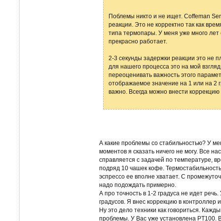
Поблемы никто и не ищет. Coffeman Se
реакции. Это не корректно так как вре
типа термопары. У меня уже много лет
прекрасно работает.
2-3 секунды задержки реакции это не п
для нашего процесса это на мой взгляд
переоценивать важность этого парамет
отображаемое значение на 1 или на 2 
важно. Всегда можно внести коррекцию 
А какие проблемы со стабильностью? У ме
моментов я сказать ничего не могу. Все н
справляется с задачей по температуре, вр
подряд 10 чашек кофе. Термостабильность
эспрессо ее вполне хватает. С промежуто
надо подождать примерно.
А про точность в 1-2 градуса не идет речь.
градусов. Я внес коррекцию в контроллер и
Ну это дело техники как говориться. Кажды
проблемы. У Вас уже установлена PT100. 