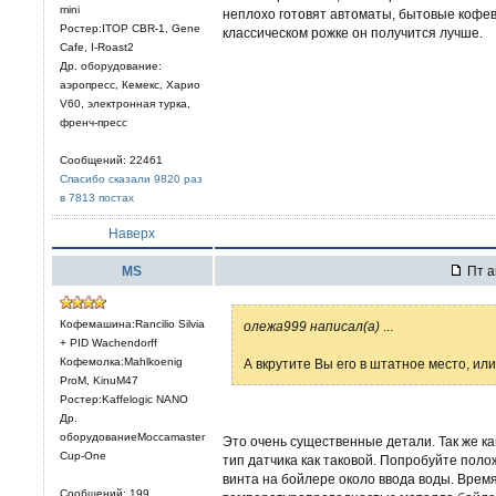
mini
неплохо готовят автоматы, бытовые кофев
Ростер:ITOP CBR-1, Gene
классическом рожке он получится лучше.
Cafe, I-Roast2
Др. оборудование:
аэропресс, Кемекс, Харио
V60, электронная турка,
френч-пресс
Сообщений: 22461
Спасибо сказали 9820 раз
в 7813 постах
Наверх
MS
Пт а
Кофемашина:Rancilio Silvia
олежа999 написал(а)
...
+ PID Wachendorff
Кофемолка:Mahlkoenig
А вкрутите Вы его в штатное место, ил
ProM, KinuM47
Ростер:Kaffelogic NANO
Др.
оборудованиеMoccamaster
Это очень существенные детали. Так же ка
Cup-One
тип датчика как таковой. Попробуйте пол
винта на бойлере около ввода воды. Врем
Сообщений: 199