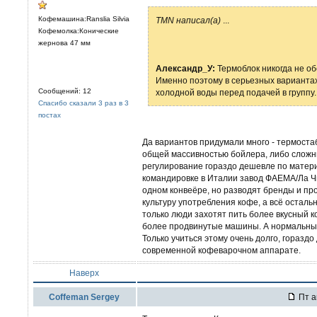
Кофемашина:Ranslia Silvia
TMN написал(а)
...
Кофемолка:Конические
жернова 47 мм
Александр_У:
Термоблок никогда не об
Именно поэтому в серьезных варианта
Сообщений: 12
холодной воды перед подачей в группу.
Спасибо сказали 3 раз в 3
постах
Да вариантов придумали много - термоста
общей массивностью бойлера, либо сложн
регулирование гораздо дешевле по матери
командировке в Италии завод ФАЕМА/Ла Ч
одном конвеёре, но разводят бренды и про
культуру употребления кофе, а всё осталь
только люди захотят пить более вкусный 
более продвинутые машины. А нормальный к
Только учиться этому очень долго, горазд
современной кофеварочном аппарате.
Наверх
Coffeman Sergey
Пт а