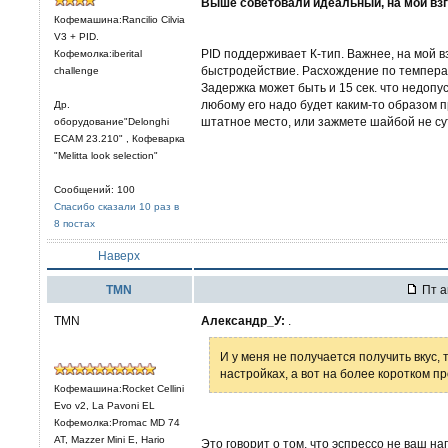
Выше советовали идеальный, на мой взгл
Кофемашина:Rancilio Cilvia
V3 + PID.
PID поддерживает К-тип. Важнее, на мой взг
Кофемолка:iberital
быстродействие. Расхождение по температур
challenge
Задержка может быть и 15 сек. что недопу
любому его надо будет каким-то образом п
Др.
штатное место, или зажмете шайбой не су
оборудование"Delonghi
ECAM 23.210" , Кофеварка
"Melitta look selection"
Сообщений: 100
Спасибо сказали 10 раз в
8 постах
Наверх
TMN
Пт а
TMN
Александр_У:
.
И у меня не получается получить вкус,
настройках, а вот на более коротком пр
Кофемашина:Rocket Cellini
Evo v2, La Pavoni EL
Кофемолка:Promac MD 74
AT, Mazzer Mini E, Hario
Это говорит о том, что эспрессо не ваш на