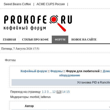
Sweet Beans Coffee
|
ACME CUPS Россия
|
ГЛАВНАЯ
СТАТЬИ ПРО КОФЕ
ФОРУМ
НОВОЕ НА САЙТЕ
Пятница, 7 Августа 2026 17:51
Форумы
Кофейный форум
::
Форумы
:: Форум для любителей ::
Дом
оборудование
Установка PID в Rancilio
Переход на страницу
1
2
3
...
12
[
13
]
14
15
Модераторы: morbid, latterus
Автор