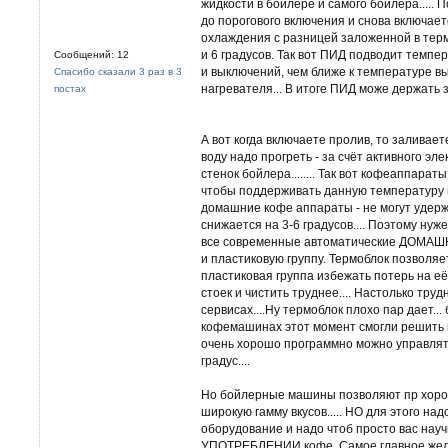
жидкости в бойлере и самого бойлера.....
до порогового включения и снова включает
охлаждения с разницей заложенной в терм
и 6 градусов. Так вот ПИД подводит темп
Сообщений: 12
и выключений, чем ближе к температуре 
Спасибо сказали 3 раз в 3
нагревателя... В итоге ПИД може держать 
постах
А вот когда включаете пролив, то заливает
воду надо прогреть - за счёт активного эл
стенок бойлера........ Так вот кофеаппара
чтобы поддерживать данную температуру 
домашние кофе аппараты - не могут удер
снижается на 3-6 градусов.... Поэтому нуже
все современные автоматические ДОМАШ
и пластиковую группу. Термоблок позволяе
пластиковая группа избежать потерь на её 
стоек и чистить труднее.... Настолько тру
сервисах....Ну термоблок плохо пар дает.
кофемашинах этот момент смогли решить и 
очень хорошо программно можно управлят
градус....
Но бойлерные машины позволяют пр хорош
широкую гамму вкусов..... НО для этого на
оборудование и надо чтоб просто вас науч
УПОТРЕБЛЕНИИ кофе. Самое главное жела