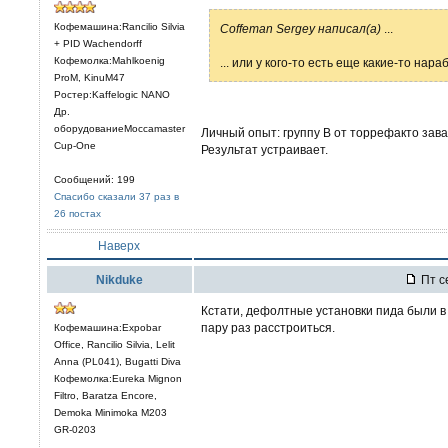
Кофемашина:Rancilio Silvia
Coffeman Sergey написал(а)
...
+ PID Wachendorff
Кофемолка:Mahlkoenig
... или у кого-то есть еще какие-то нара
ProM, KinuM47
Ростер:Kaffelogic NANO
Др.
оборудованиеMoccamaster
Личный опыт: группу В от торрефакто зав
Cup-One
Результат устраивает.
Сообщений: 199
Спасибо сказали 37 раз в
26 постах
Наверх
Nikduke
Пт се
Кстати, дефолтные установки пида были в
пару раз расстроиться.
Кофемашина:Expobar
Office, Rancilio Silvia, Lelit
Anna (PL041), Bugatti Diva
Кофемолка:Eureka Mignon
Filtro, Baratza Encore,
Demoka Minimoka M203
GR-0203