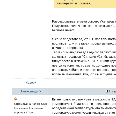
температуры пролива...
Разочаровываете меня совсем. Уже заказ
Получается если чаще всего я включаю Сил
бесполезным?
Я себе представлял, что PID все таки пом
проливов получить гарантированые пресла
избавит от серфинга.
Так как обычно даже для одного первого ш
холостых проливов ( Сильвия V1) - бывает,
минут после выключения ТЭНа, шипит груп
льется не горячая, а заметно холоднее вод
наполнять бойлер и старатся попасть в п
после выключенияТЭНа, что бы и группа не
Наверх
Александр_У
Пт а
Вы не правильно понимаете механизм ПИД
температуры. Если коротко - если просто 
Кофемашина:Ranslia Silvia
определённой температуры его выключить
Кофемолка:Конические
температура может увеличиваться за счет
жернова 47 мм