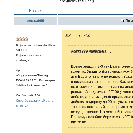
предпочтительнее;)
Наверх
олежа999
Пн а
MS написал(а)
...
Кофемашина:Rancilio Cilvia
V3 + PID.
олежа999 написал(а)
...
Кофемолка:iberital
challenge
Время реакции 2-3 сек Вам вполне 
Др.
какой-то. Увидите Вы температуру б
оборудование"Delonghi
для Вас это ничего не решает. Зад
ECAM 23.210" , Кофеварка
и поддерживается. Для чего Вам мо
"Melitta look selection"
по отражению температуры на диспл
решает. А задержка в PT100 у меня 
Сообщений: 100
либо не для этих целей предназнач
Спасибо сказали 10 раз в
добавил задержку до 20 секунд как 
8 постах
точность показаний, а не время отда
не существенно. Но может быть зна
Поэтому спокойно берите хоть PT100
где ее нет.