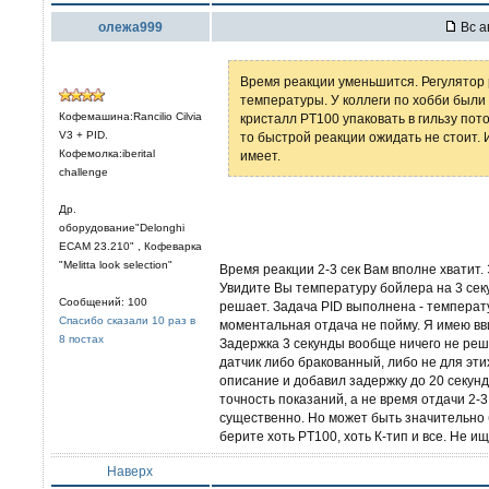
олежа999
Вс а
Время реакции уменьшится. Регулятор
температуры. У коллеги по хобби были 
Кофемашина:Rancilio Cilvia
кристалл PT100 упаковать в гильзу пот
V3 + PID.
то быстрой реакции ожидать не стоит. 
Кофемолка:iberital
имеет.
challenge
Др.
оборудование"Delonghi
ECAM 23.210" , Кофеварка
"Melitta look selection"
Время реакции 2-3 сек Вам вполне хватит.
Увидите Вы температуру бойлера на 3 секу
Сообщений: 100
решает. Задача PID выполнена - температ
Спасибо сказали 10 раз в
моментальная отдача не пойму. Я имею в
8 постах
Задержка 3 секунды вообще ничего не реша
датчик либо бракованный, либо не для эт
описание и добавил задержку до 20 секунд 
точность показаний, а не время отдачи 2-3
существенно. Но может быть значительно 
берите хоть PT100, хоть К-тип и все. Не ищ
Наверх