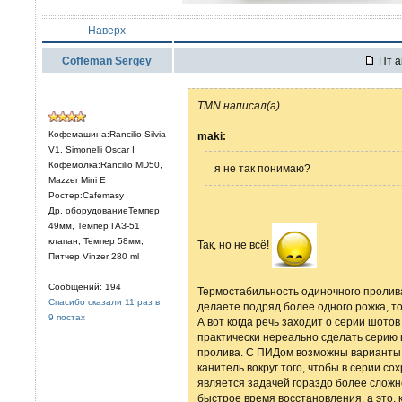
Наверх
Coffeman Sergey
Пт а
TMN написал(а)
...
Кофемашина:Rancilio Silvia
maki:
V1, Simonelli Oscar I
Кофемолка:Rancilio MD50,
я не так понимаю?
Mazzer Mini E
Ростер:Cafemasy
Др. оборудованиеТемпер
49мм, Темпер ГАЗ-51
клапан, Темпер 58мм,
Так, но не всё!
Питчер Vinzer 280 ml
Сообщений: 194
Термостабильность одиночного пролива
Спасибо сказали 11 раз в
делаете подряд более одного рожка, то
9 постах
А вот когда речь заходит о серии шотов
практически нереально сделать серию
пролива. С ПИДом возможны варианты, 
канитель вокруг того, чтобы в серии с
является задачей гораздо более сложн
быстрое время восстановления, а это, 