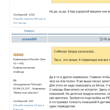
Ну да, ну да. 9 бар в дорогой машине они
Сообщений: 1233
Спасибо сказали 303 раз в
271 постах
Наверх
олежа999
Пт а
Coffeman Sergey написал(а)
...
Кофемашина:Rancilio Cilvia
Так а , что лучше, К-термопара или все
V3 + PID.
Кофемолка:iberital
challenge
Да и то и другое нормально. Главное чтобы
Др.
чего на Али полно. Я же выше писал, купит
оборудование"Delonghi
Для этого не надо заказывать из Китая. У 
ECAM 23.210" , Кофеварка
2 секунды Вам ничего не испортит. Здесь 
"Melitta look selection"
показаний. Не десятые градуса конечно, но
уже критично. Требуется подстройка на PI
Сообщений: 100
и отстраивал точность показаний К-датчи
Спасибо сказали 10 раз в
один термодатчик.
8 постах