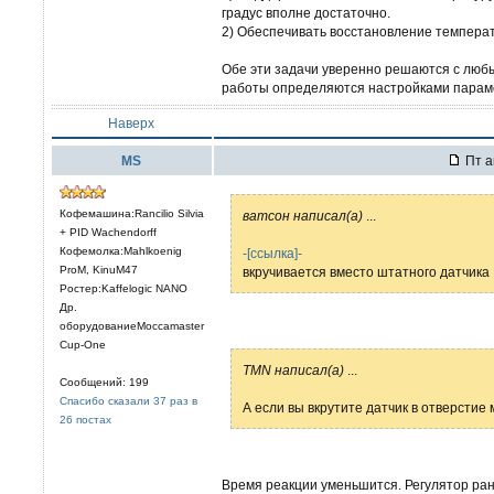
градус вполне достаточно.
2) Обеспечивать восстановление температ
Обе эти задачи уверенно решаются с люб
работы определяются настройками парам
Наверх
MS
Пт а
Кофемашина:Rancilio Silvia
ватсон написал(а)
...
+ PID Wachendorff
Кофемолка:Mahlkoenig
-[ссылка]-
ProM, KinuM47
вкручивается вместо штатного датчика
Ростер:Kaffelogic NANO
Др.
оборудованиеMoccamaster
Cup-One
TMN написал(а)
...
Сообщений: 199
Спасибо сказали 37 раз в
А если вы вкрутите датчик в отверстие
26 постах
Время реакции уменьшится. Регулятор ра