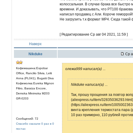
колоссальная. В случае брака все быстро м
времени. И доказывать, что PT100 бракова
написал продавец с Али. Короче геморрой!
Не загрузить т.к формат MP4. Сюда такой 
[ Редактирование Ср авг 04 2021, 11:59 ]
Наверх
Nikduke
Ср а
Кофемашина:Expobar
олежа999 написал(а)
...
Office, Rancilio Silvia, Lelit
Anna (PL041), Bugatti Diva
Кофемолка:Eureka Mignon
Nikduke написал(а)
...
Filtro, Baratza Encore,
Demoka Minimoka M203
Так, прошу прощения за повтор вопр
GR-0203
(aliexpress.ru/item/32835036293.html
(https://aliexpress.ru/item/1005002
винта крепления термостата пара (р
10 раз примерно, 110 рублей против
Сообщений: 72
Спасибо сказали 0 раз в 0
постах