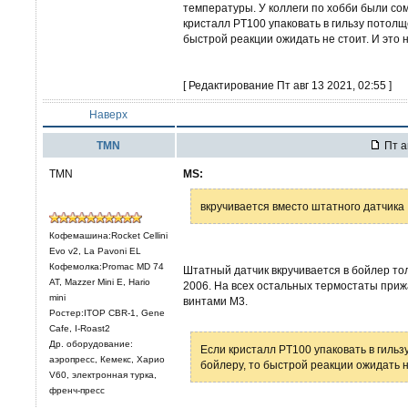
температуры. У коллеги по хобби были сом
кристалл PT100 упаковать в гильзу потолще
быстрой реакции ожидать не стоит. И это н
[ Редактирование Пт авг 13 2021, 02:55 ]
Наверх
TMN
Пт а
TMN
MS:
вкручивается вместо штатного датчика
Кофемашина:Rocket Cellini
Evo v2, La Pavoni EL
Кофемолка:Promac MD 74
Штатный датчик вкручивается в бойлер то
AT, Mazzer Mini E, Hario
2006. На всех остальных термостаты прижа
mini
винтами М3.
Ростер:ITOP CBR-1, Gene
Cafe, I-Roast2
Др. оборудование:
Если кристалл PT100 упаковать в гильз
аэропресс, Кемекс, Харио
бойлеру, то быстрой реакции ожидать н
V60, электронная турка,
френч-пресс