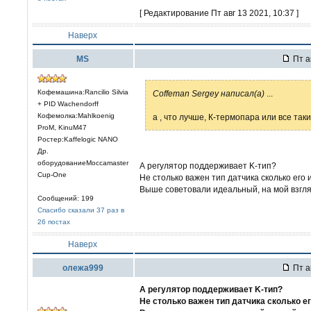
[ Редактирование Пт авг 13 2021, 10:37 ]
Наверх
MS
Пт а
Кофемашина:Rancilio Silvia
Coffeman Sergey написал(а)
...
+ PID Wachendorff
Кофемолка:Mahlkoenig
а , что лучше, К-термопара или все так
ProM, KinuM47
Ростер:Kaffelogic NANO
Др.
оборудованиеMoccamaster
А регулятор поддерживает K-тип?
Cup-One
Не столько важен тип датчика сколько его 
Выше советовали идеальный, на мой взгля
Сообщений: 199
Спасибо сказали 37 раз в
26 постах
Наверх
олежа999
Пт а
А регулятор поддерживает K-тип?
Не столько важен тип датчика сколько е