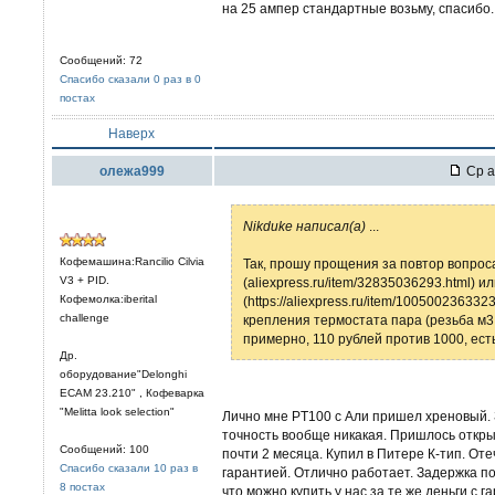
на 25 ампер стандартные возьму, спасибо.
Сообщений: 72
Спасибо сказали 0 раз в 0
постах
Наверх
олежа999
Ср а
Nikduke написал(а)
...
Кофемашина:Rancilio Cilvia
Так, прошу прощения за повтор вопроса
V3 + PID.
(aliexpress.ru/item/32835036293.html) и
Кофемолка:iberital
(https://aliexpress.ru/item/10050023633
challenge
крепления термостата пара (резьба м3,
примерно, 110 рублей против 1000, ест
Др.
оборудование"Delonghi
ECAM 23.210" , Кофеварка
"Melitta look selection"
Лично мне PT100 c Али пришел хреновый. 
точность вообще никакая. Пришлось откры
Сообщений: 100
почти 2 месяца. Купил в Питере К-тип. От
Спасибо сказали 10 раз в
гарантией. Отлично работает. Задержка по 
8 постах
что можно купить у нас за те же деньги с