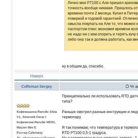
Лично мне PT100 c Али пришел хреновы
точность вообще никакая. Пришлось от
времени почти 2 месяца. Купил в Питер
поверкой и годовой гарантией. Отлично
смысла покупать на Али то, что можно к
паспортом плюс экономия времени коло
не надо ни с кем спорить и терять кучу
либо она так и должна работать, как м
ну в общем да, спасибо.
Наверх
Coffeman Sergey
Чт а
Принципиально ли использовать RTD датч
типа?
Раньше смотрел разные инструкции и люд
Кофемашина:Rancilio Silvia
термопару.
V1, Simonelli Oscar I
Кофемолка:Rancilio MD50,
Я так понимаю, что температура в термопар
Mazzer Mini E
RTD PT100 0,5-1 градуса.
Ростер:Cafemasy
Но в термопарах выше скорость ответа - 1-2
Др. оборудованиеТемпер