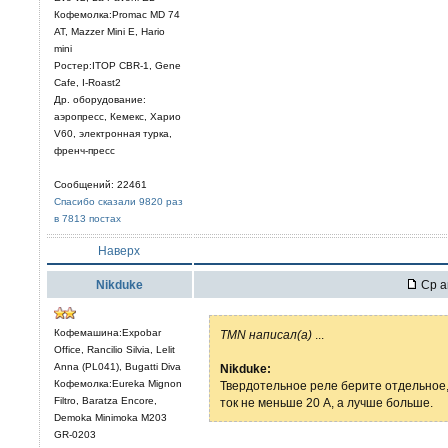
Кофемолка:Promac MD 74
AT, Mazzer Mini E, Hario
mini
Ростер:ITOP CBR-1, Gene
Cafe, I-Roast2
Др. оборудование:
аэропресс, Кемекс, Харио
V60, электронная турка,
френч-пресс
Сообщений: 22461
Спасибо сказали 9820 раз
в 7813 постах
Наверх
Nikduke
Ср а
Кофемашина:Expobar
TMN написал(а)
...
Office, Rancilio Silvia, Lelit
Anna (PL041), Bugatti Diva
Nikduke:
Кофемолка:Eureka Mignon
Твердотельное реле берите отдельное
Filtro, Baratza Encore,
ток не меньше 20 А, а лучше больше.
Demoka Minimoka M203
GR-0203