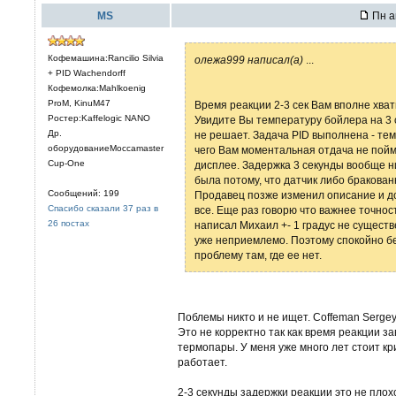
MS
Пн а
Кофемашина:Rancilio Silvia
олежа999 написал(а)
...
+ PID Wachendorff
Кофемолка:Mahlkoenig
ProM, KinuM47
Время реакции 2-3 сек Вам вполне хват
Ростер:Kaffelogic NANO
Увидите Вы температуру бойлера на 3 с
Др.
не решает. Задача PID выполнена - те
оборудованиеMoccamaster
чего Вам моментальная отдача не пойм
Cup-One
дисплее. Задержка 3 секунды вообще ни
была потому, что датчик либо бракован
Сообщений: 199
Продавец позже изменил описание и до
Спасибо сказали 37 раз в
все. Еще раз говорю что важнее точност
26 постах
написал Михаил +- 1 градус не существ
уже неприемлемо. Поэтому спокойно бер
проблему там, где ее нет.
Поблемы никто и не ищет. Coffeman Serge
Это не корректно так как время реакции з
термопары. У меня уже много лет стоит к
работает.
2-3 секунды задержки реакции это не плох