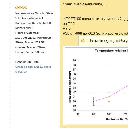
Frank_Drebin написал(а)
...
Кофемашина:Rancilio Silvia
V1, Simonelli Oscar I
inTY PT100 (если хотите измерений до 
Кофемолка:Rancilio MD50,
outTY 2
Mazzer Mini E
HY 0
Ростер:Cafemasy
PSb от -008 до -010 (если надо, что от
Др. оборудованиеТемпер
Нажмите здесь, чтобы у
49мм, Темпер ГАЗ-51
клапан, Темпер 58мм,
Питчер Vinzer 280 ml
Сообщений: 194
Спасибо сказали 11 раз в
9 постах