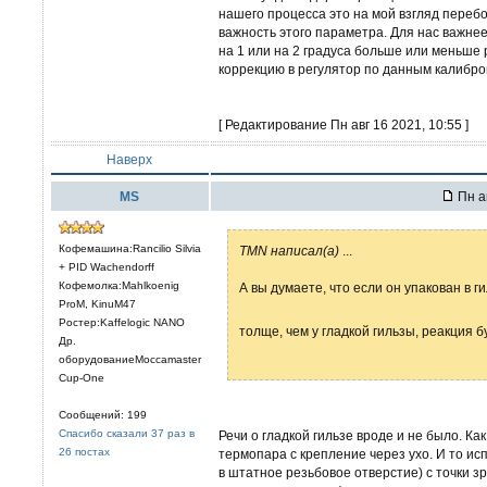
нашего процесса это на мой взгляд перебо
важность этого параметра. Для нас важне
на 1 или на 2 градуса больше или меньше 
коррекцию в регулятор по данным калибро
[ Редактирование Пн авг 16 2021, 10:55 ]
Наверх
MS
Пн а
Кофемашина:Rancilio Silvia
TMN написал(а)
...
+ PID Wachendorff
Кофемолка:Mahlkoenig
А вы думаете, что если он упакован в ги
ProM, KinuM47
Ростер:Kaffelogic NANO
толще, чем у гладкой гильзы, реакция 
Др.
оборудованиеMoccamaster
Cup-One
Сообщений: 199
Спасибо сказали 37 раз в
Речи о гладкой гильзе вроде и не было. К
26 постах
термопара с крепление через ухо. И то ис
в штатное резьбовое отверстие) с точки з