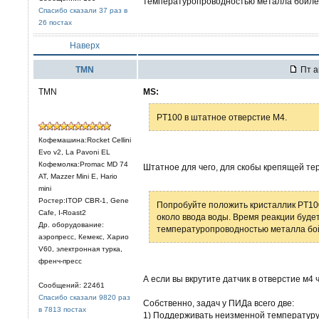
температуропроводностью металла бойлер
Спасибо сказали 37 раз в
26 постах
Наверх
TMN
Пт а
TMN
MS:
PT100 в штатное отверстие М4.
Кофемашина:Rocket Cellini
Evo v2, La Pavoni EL
Кофемолка:Promac MD 74
Штатное для чего, для скобы крепящей те
AT, Mazzer Mini E, Hario
mini
Ростер:ITOP CBR-1, Gene
Попробуйте положить кристаллик PT10
Cafe, I-Roast2
около ввода воды. Время реакции буде
Др. оборудование:
температуропроводностью металла бой
аэропресс, Кемекс, Харио
V60, электронная турка,
френч-пресс
А если вы вкрутите датчик в отверстие м4
Сообщений: 22461
Спасибо сказали 9820 раз
Собственно, задач у ПИДа всего две:
в 7813 постах
1) Поддерживать неизменной температуру 