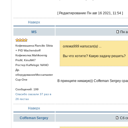
[ Редактирование Пн авг 16 2021, 11:54 ]
Наверх
MS
Пн а
Кофемашина:Rancilio Silvia
олежа999 написал(а)
...
+ PID Wachendorff
Кофемолка:Mahlkoenig
Вы что хотите? Какую задачу решить?
ProM, KinuM47
Ростер:Kaffelogic NANO
Др.
оборудованиеMoccamaster
Cup-One
В принципе никакую)) Coffeman Sergey ср
Сообщений: 199
Спасибо сказали 37 раз в
26 постах
Наверх
Coffeman Sergey
Сб се