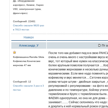
Др. оборудование:
аэропресс, Кемекс, Харио
V60, электронная турка,
френч-пресс
Сообщений: 22461
Спасибо сказали 9820 раз
в 7813 постах
Наверх
Александр_У
Пт а
После того как добавил пид в в свою РАН
очень и очень много с настройками вкуса к
Кофемашина:Ranslia Silvia
вкус, тот который мне нужен на классическ
Кофемолка:Конические
более крупным помолом получается .....Ко
жернова 47 мм
коническими жерновами и несколько ручны
керамическими. Если мне надо поменять ре
кофемолку и вкус меняется.....Сеточек корз
рожка четыре штуки - двойные закрытые ,
Сообщений: 12
регулировкой с регулировками - на фото 
Спасибо сказали 3 раз в 3
давлению и по температуре, бойлер утеплё
постах
термоблоком и Крупс с термоблоком была.....
ФАЕМА одногрупная, но она не для дома - 
занимает......... Сейчас склоняюсь что на
и докупить к ней нормальный рожок отдельн