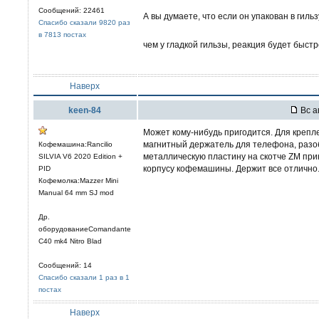
Сообщений: 22461
А вы думаете, что если он упакован в гильз
Спасибо сказали 9820 раз
в 7813 постах
чем у гладкой гильзы, реакция будет быст
Наверх
keen-84
Вс а
Может кому-нибудь пригодится. Для креп
магнитный держатель для телефона, разоб
Кофемашина:Rancilio
металлическую пластину на скотче ZM прик
SILVIA V6 2020 Edition +
корпусу кофемашины. Держит все отлично
PID
Кофемолка:Mazzer Mini
Manual 64 mm SJ mod
Др.
оборудованиеComandante
C40 mk4 Nitro Blad
Сообщений: 14
Спасибо сказали 1 раз в 1
постах
Наверх