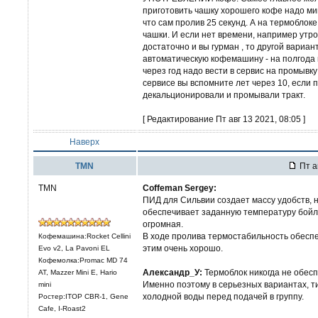
приготовить чашку хорошего кофе надо мину
что сам пролив 25 секунд. А на термоблоке
чашки. И если нет времени, например утро
достаточно и вы гурман , то другой вариант
автоматическую кофемашину - на полгода го
через год надо вести в сервис на промывку
сервисе вы вспомните лет через 10, если 
декальционировали и промывали тракт.
[ Редактирование Пт авг 13 2021, 08:05 ]
Наверх
TMN
Пт а
TMN
Coffeman Sergey:
ПИД для Сильвии создает массу удобств, н
обеспечивает заданную температуру бойл
огромная.
В ходе пролива термостабильность обеспе
Кофемашина:Rocket Cellini
этим очень хорошо.
Evo v2, La Pavoni EL
Кофемолка:Promac MD 74
Александр_У:
Термоблок никогда не обесп
AT, Mazzer Mini E, Hario
Именно поэтому в серьезных вариантах, 
mini
холодной воды перед подачей в группу.
Ростер:ITOP CBR-1, Gene
Cafe, I-Roast2