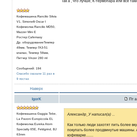
Так а , что лучше, К-термопара или все та
Кофемашина:Rancilio Silvia
V1, Simonelli Oscar I
Кофемолка:Rancilio MD50,
Mazzer Mini E
Ростер:Cafemasy
Др. оборудованиеТемпер
49мм, Темпер ГАЗ-51
клапан, Темпер 58мм,
Питчер Vinzer 280 ml
Сообщений: 194
Спасибо сказали 11 раз в
9 постах
Наверх
IgorK
Пт а
Кофемашина:Gaggia Tebe,
Александр_У написал(а)
...
La Pavoni Europiccola EL
Кофемолка:Eureka Atom
Как только люди захотят пить более в
Specialty 65E, Feldgrind, BJ
покупать более продвинутые машины. 
63mm
кофеварке........