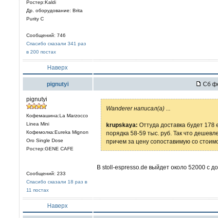
Ростер:Kaldi
Др. оборудование: Brita
Purity C
Сообщений: 746
Спасибо сказали 341 раз
в 200 постах
Наверх
pignutyi
Сб фе
pignutyi
Wanderer написал(а)
...
Кофемашина:La Marzocco
Linea Mini
krupskaya:
Оттуда доставка будет 178 
Кофемолка:Eureka Mignon
порядка 58-59 тыс. руб. Так что дешевле
Oro Single Dose
причем за цену сопоставимую со стоим
Ростер:GENE CAFE
В stoll-espresso.de выйдет около 52000 с д
Сообщений: 233
Спасибо сказали 18 раз в
11 постах
Наверх