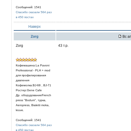
Сообщений: 1541
Спасибо сказали 564 раз
в 450 постах
Наверх
Zorg
Вс ап
Zorg
43 т.р.
Кофемашина:La Pavoni
Professional - PLH + mod
для профилирования
давления
Кофемолка:BJ-68 , BJ-71
Ростер:Gene Cafe
Др. оборудованиеFrench
press "Bodum", турка,
Aeropress, Bialetti moka,
kruve.
Сообщений: 1541
Спасибо сказали 564 раз
в 450 постах