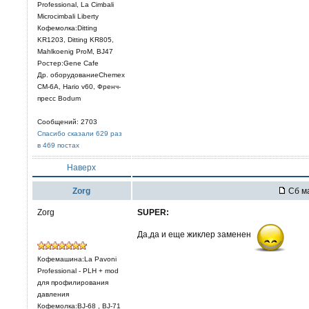
Professional, La Cimbali
Microcimbali Liberty
Кофемолка:Ditting
KR1203, Ditting KR805,
Mahlkoenig ProM, BJ47
Ростер:Gene Cafe
Др. оборудованиеChemex
CM-6A, Hario v60, Френч-
пресс Bodum
Сообщений: 2703
Спасибо сказали 629 раз
в 469 постах
Наверх
Zorg
Сб ма
Zorg
SUPER:
Да,да и еще жиклер заменен
Кофемашина:La Pavoni
Professional - PLH + mod
для профилирования
давления
Кофемолка:BJ-68 , BJ-71