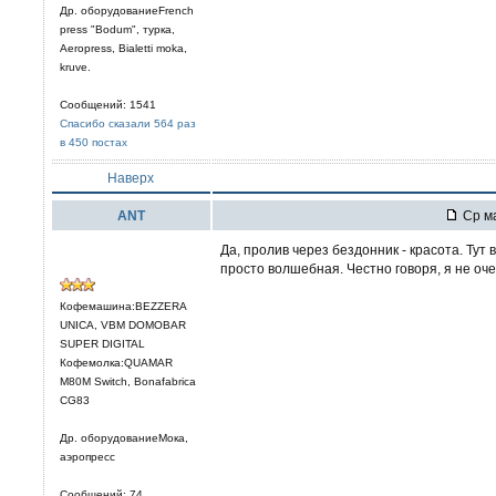
Др. оборудованиеFrench
press "Bodum", турка,
Aeropress, Bialetti moka,
kruve.
Сообщений: 1541
Спасибо сказали 564 раз
в 450 постах
Наверх
ANT
Ср ма
Да, пролив через бездонник - красота. Тут
просто волшебная. Честно говоря, я не оч
Кофемашина:BEZZERA
UNICA, VBM DOMOBAR
SUPER DIGITAL
Кофемолка:QUAMAR
M80M Switch, Bonafabrica
CG83
Др. оборудованиеМока,
аэропресс
Сообщений: 74