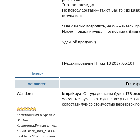
Это так навскидку..
По поводу доставки- так от Вас то ( из Ка
покупателя.
Я не с целью потролить, не обижайтесь, пр
Насчет товара и купца - полностью с Вами 
Удачной продажи:)
[ Редактирование Пт окт 13 2017, 05:16 ]
Наверх
Wanderer
Сб фе
Wanderer
krupskaya:
Оттуда доставка будет 178 евр
58-59 тыс. руб. Так что дешевле увы не вый
сопоставимую со стоимостью перевозок по
Кофемашина:La Spaziale
S1 Dream T
Кофемолка:Ручная коника
63 мм Black_Jack_; DF64,
mod.burrs SSP LS; Sozen