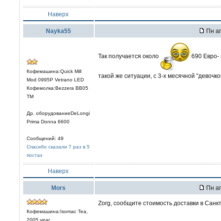
Наверх
Nayka55
Пн ап
Так получается около
690 Евро- 
Кофемашина:Quick Mill
такой же ситуации, с 3-х месячной "девочко
Mod 0995P Vetrano LED
Кофемолка:Bezzera BB05
TM
Др. оборудованиеDeLongi
Prima Donna 6600
Сообщений: 49
Спасибо сказали 7 раз в 5
постах
Наверх
Mors
Пн ап
Zorg, сообщите стоимость доставки в Санк
Кофемашина:Isomac Tea,
2005 year