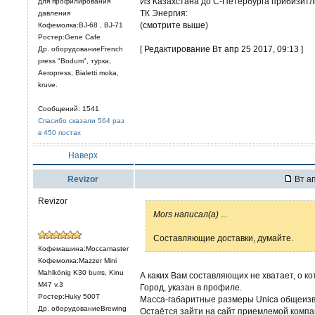
Из Казахстана до С-Петербурга прибизитль
для профилирования
ТК Энергия:
давления
(смотрите выше)
Кофемолка:BJ-68 , BJ-71
Ростер:Gene Cafe
[ Редактирование Вт апр 25 2017, 09:13 ]
Др. оборудованиеFrench
press "Bodum", турка,
Aeropress, Bialetti moka,
kruve.
Сообщений: 1541
Спасибо сказали 564 раз
в 450 постах
Наверх
Revizor
Вт ап
Revizor
Mors написал(а)
...
Составляющие доставки, думайте.
Кофемашина:Moccamaster
Кофемолка:Mazzer Mini
Mahlkönig K30 burrs, Kinu
А каких Вам составляющих не хватает, о к
M47 v.3
Город, указан в профиле.
Ростер:Huky 500T
Масса-габаритные размеры Unica общеизв
Др. оборудованиеBrewing
Остаётся зайти на сайт приемлемой комп