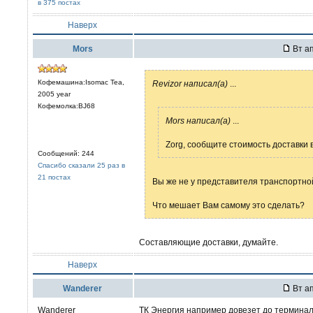
в 375 постах
Наверх
Mors
Вт ап
Кофемашина:Isomac Tea,
Revizor написал(а)
...
2005 year
Кофемолка:BJ68
Mors написал(а)
...
Zorg, сообщите стоимость доставки 
Сообщений: 244
Спасибо сказали 25 раз в
21 постах
Вы же не у представителя транспортно
Что мешает Вам самому это сделать?
Составляющие доставки, думайте.
Наверх
Wanderer
Вт ап
Wanderer
ТК Энергия например довезет до терминал