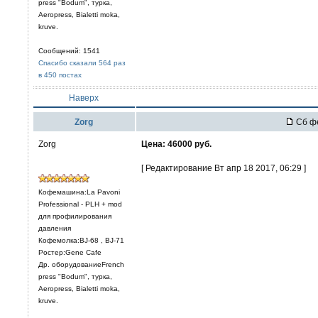
press "Bodum", турка,
Aeropress, Bialetti moka,
kruve.
Сообщений: 1541
Спасибо сказали 564 раз
в 450 постах
Наверх
Zorg
Сб фе
Zorg
Цена: 46000 руб.
[ Редактирование Вт апр 18 2017, 06:29 ]
Кофемашина:La Pavoni
Professional - PLH + mod
для профилирования
давления
Кофемолка:BJ-68 , BJ-71
Ростер:Gene Cafe
Др. оборудованиеFrench
press "Bodum", турка,
Aeropress, Bialetti moka,
kruve.