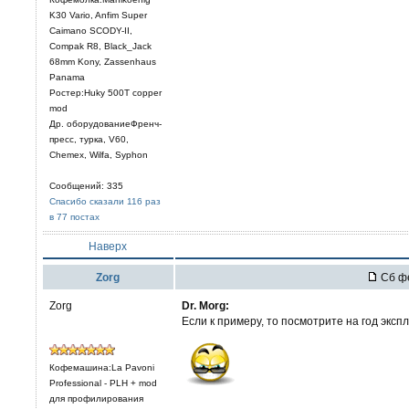
K30 Vario, Anfim Super
Caimano SCODY-II,
Compak R8, Black_Jack
68mm Kony, Zassenhaus
Panama
Ростер:Huky 500T copper
mod
Др. оборудованиеФренч-
пресс, турка, V60,
Chemex, Wilfa, Syphon
Сообщений: 335
Спасибо сказали 116 раз
в 77 постах
Наверх
Zorg
Сб фе
Zorg
Dr. Morg:
Если к примеру, то посмотрите на год эксп
Кофемашина:La Pavoni
Professional - PLH + mod
для профилирования