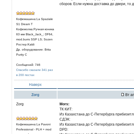
сборов. Если нужна доставка до двери, то
Кофемашина:La Spaziale
S1 Dream T
Кофемолка:Ручная коника
63 мм Black_Jack_; DF64,
mod.burrs SSP LS; Sozen
Ростер:Kaldi
Др. оборудование: Brita
Purity C
Сообщений: 746
Спасибо сказали 341 раз
в 200 постах
Наверх
Zorg
Вт ап
Zorg
Mors:
ТК КИТ:
Из Казахстана до С-Петербурга прибизитл
СДЭК:
Из Казахстана до С-Петербурга прибизитльн
Кофемашина:La Pavoni
DPD:
Professional - PLH + mod