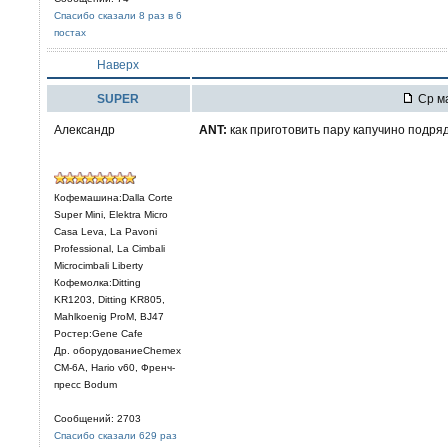
Спасибо сказали 8 раз в 6
постах
Наверх
SUPER
Ср ма
Александр
ANT:
как приготовить пару капучино подря
Кофемашина:Dalla Corte
Super Mini, Elektra Micro
Casa Leva, La Pavoni
Professional, La Cimbali
Microcimbali Liberty
Кофемолка:Ditting
KR1203, Ditting KR805,
Mahlkoenig ProM, BJ47
Ростер:Gene Cafe
Др. оборудованиеChemex
CM-6A, Hario v60, Френч-
пресс Bodum
Сообщений: 2703
Спасибо сказали 629 раз