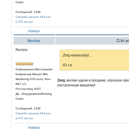
Crater
Сообщений: 1338
Спасибо сказали 644 раз
в 375 постах
Наверх
Revizor
Вт ап
Revizor
Zorg написал(а)
...
43 т.р.
Кофемашина:Moccamaster
Кофемолка:Mazzer Mini
Mahlkönig K30 burrs, Kinu
Zorg
, желаю удачи в продаже, хорошее пр
M47 v.3
настроенную машинку!
Ростер:Huky 500T
Др. оборудованиеBrewing
Crater
Сообщений: 1338
Спасибо сказали 644 раз
в 375 постах
Наверх