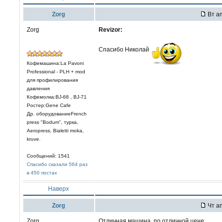
Zorg
Вт ап
Zorg
Revizor:
Спасибо Николай
Кофемашина:La Pavoni
Professional - PLH + mod
для профилирования
давления
Кофемолка:BJ-68 , BJ-71
Ростер:Gene Cafe
Др. оборудованиеFrench
press "Bodum", турка,
Aeropress, Bialetti moka,
kruve.
Сообщений: 1541
Спасибо сказали 564 раз
в 450 постах
Наверх
Zorg
Чт ап
Zorg
Отличная машина, по отличной цене.