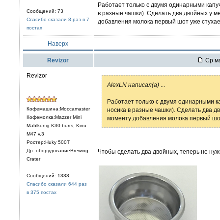
Работает только с двумя одинарными капуч
Сообщений: 73
в разные чашки). Сделать два двойных у ме
Спасибо сказали 8 раз в 7
добавления молока первый шот уже стухает
постах
Наверх
Revizor
Ср ма
Revizor
AlexLN написал(а)
...
Работает только с двумя одинарными к
Кофемашина:Moccamaster
носика в разные чашки). Сделать два дв
Кофемолка:Mazzer Mini
моменту добавления молока первый шот 
Mahlkönig K30 burrs, Kinu
M47 v.3
Ростер:Huky 500T
Др. оборудованиеBrewing
Чтобы сделать два двойных, теперь не нуж
Crater
Сообщений: 1338
Спасибо сказали 644 раз
в 375 постах