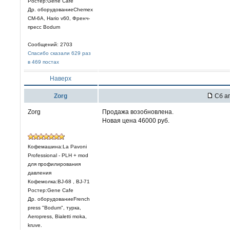
Ростер:Gene Cafe
Др. оборудованиеChemex
CM-6A, Hario v60, Френч-
пресс Bodum
Сообщений: 2703
Спасибо сказали 629 раз
в 469 постах
Наверх
Zorg
Сб ап
Zorg
Продажа возобновлена.
Новая цена 46000 руб.
Кофемашина:La Pavoni
Professional - PLH + mod
для профилирования
давления
Кофемолка:BJ-68 , BJ-71
Ростер:Gene Cafe
Др. оборудованиеFrench
press "Bodum", турка,
Aeropress, Bialetti moka,
kruve.