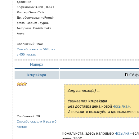
давления
Кофемолка:BJ-68 , BJ-71
Ростер:Gene Cafe
Др. оборудованиеFrench
press "Bodum", турка,
Aeropress, Bialetti moka,
kruve.
Сообщений: 1541
Спасибо сказали 564 раз
в 450 постах
Наверх
krupskaya
Сб фе
Zorg написал(а)
...
Уважаемая
krupskaya:
Без доставки цена новой
-[ссылка]-
,
И покажите пожалуйста где возможно но
Сообщений: 29
Спасибо сказали 0 раз в 0
постах
Пожалуйста, здесь например
-[ссылка]-
есл
ровно 750€