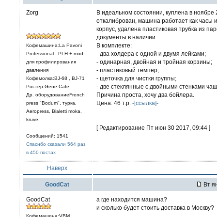
Zorg
В идеальном состоянии, куплена в ноябре 2
откалиброван, машина работает как часы и
корпус, удалена пластиковая трубка из пар
документы в наличии.
В комплекте:
Кофемашина:La Pavoni
- два холдера с одной и двумя лейками;
Professional - PLH + mod
- одинарная, двойная и тройная корзины;
для профилирования
- пластиковый темпер;
давления
- щеточка для чистки группы;
Кофемолка:BJ-68 , BJ-71
- две стеклянные с двойными стенками чаше
Ростер:Gene Cafe
Причина проста, хочу два бойлера.
Др. оборудованиеFrench
Цена: 46 т.р.
-[ссылка]-
press "Bodum", турка,
Aeropress, Bialetti moka,
kruve.
[ Редактирование Пт июн 30 2017, 09:44 ]
Сообщений: 1541
Спасибо сказали 564 раз
в 450 постах
Наверх
GoodCat
Вт ян
GoodCat
а где находится машина?
и сколько будет стоить доставка в Москву?
Кофемашина:VBM