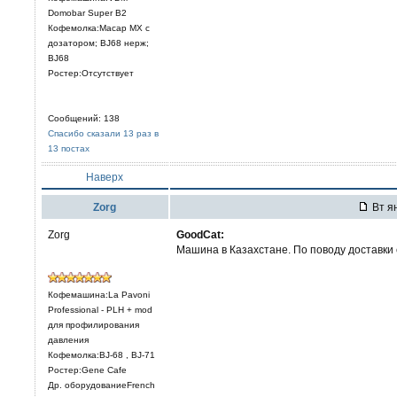
Domobar Super B2
Кофемолка:Macap MX с
дозатором; BJ68 нерж;
BJ68
Ростер:Отсутствует
Сообщений: 138
Спасибо сказали 13 раз в
13 постах
Наверх
Zorg
Вт ян
Zorg
GoodCat:
Машина в Казахстане. По поводу доставки 
Кофемашина:La Pavoni
Professional - PLH + mod
для профилирования
давления
Кофемолка:BJ-68 , BJ-71
Ростер:Gene Cafe
Др. оборудованиеFrench