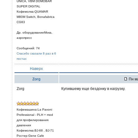
UNICA, VBM DOMOBAR
SUPER DIGITAL
Кофемолка:QUAMAR
M80M Switch, Bonafabrica
CG83
Др. оборудованиеМока,
аэропресс
Сообщений: 74
Спасибо сказали 8 раз в 6
постах
Наверх
Zorg
Пн ма
Zorg
Купившему еще бездонку в нагрузку.
Кофемашина:La Pavoni
Professional - PLH + mod
для профилирования
давления
Кофемолка:BJ-68 , BJ-71
Ростер:Gene Cafe