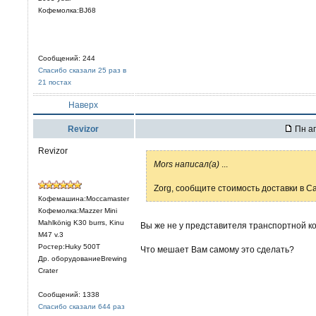
Кофемолка:BJ68
Сообщений: 244
Спасибо сказали 25 раз в
21 постах
Наверх
Revizor
Пн ап
Revizor
Mors написал(а)
...
Zorg, сообщите стоимость доставки в С
Кофемашина:Moccamaster
Кофемолка:Mazzer Mini
Mahlkönig K30 burrs, Kinu
Вы же не у представителя транспортной к
M47 v.3
Ростер:Huky 500T
Что мешает Вам самому это сделать?
Др. оборудованиеBrewing
Crater
Сообщений: 1338
Спасибо сказали 644 раз