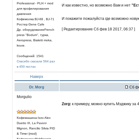
Professional - PLH + mod
И как известно, но возможно Вам и нет
"Ес
для профилирования
давления
И покажите пожалуйста где возможно новую
Кофемолка:BJ-68 , BJ-71
Ростер:Gene Cafe
[ Редактирование Сб фев 18 2017, 06:37 ]
Др. оборудованиеFrench
press "Bodum", турка,
Aeropress, Bialetti moka,
kruve.
Сообщений: 1541
Спасибо сказали 564 раз
в 450 постах
Наверх
Dr. Morg
Сб фе
Morgulio
Zorg:
к примеру, можно купить Мэджику за 
Кофемашина:Izzo Alex
Duetto III, La Pavoni
Mignon, Rancilio Silvia PID
& Timer {mod}
Кофемолка:Mahlkoenig