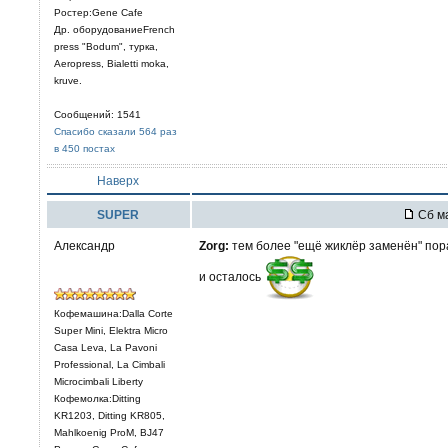
Ростер:Gene Cafe
Др. оборудованиеFrench
press "Bodum", турка,
Aeropress, Bialetti moka,
kruve.
Сообщений: 1541
Спасибо сказали 564 раз
в 450 постах
Наверх
SUPER
Сб ма
Александр
Zorg:
тем более "ещё жиклёр заменён" пор
и осталось
Кофемашина:Dalla Corte
Super Mini, Elektra Micro
Casa Leva, La Pavoni
Professional, La Cimbali
Microcimbali Liberty
Кофемолка:Ditting
KR1203, Ditting KR805,
Mahlkoenig ProM, BJ47