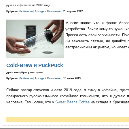
ручная кофеварка из 2018 года
Рубрика:
Любители
|
Аркадий Климанов
| 25 апреля 2022
Многие знают, что я фанат Аэро
устройства. Зачем кому-то нужен к
Пресса есть свои особенности. По
бы закончить статью, но давайте 
австралийским акцентом, но имеет 
Cold-Brew и PuckPuck
дрип колд-брю у вас дома
Рубрика:
Любители
|
Аркадий Климанов
| 18 июня 2019
Сейчас разгар отпусков и лета 2019 года, я сижу в кофейне, где
прекрасного русско-язычного кофейного комьюнити, что я думаю 
человека. Тем более, что у
Sweet Beans Coffee
на складе в Краснода