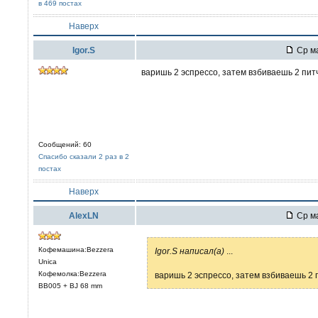
в 469 постах
Наверх
Igor.S
Ср ма
варишь 2 эспрессо, затем взбиваешь 2 питч
Сообщений: 60
Спасибо сказали 2 раз в 2
постах
Наверх
AlexLN
Ср ма
Кофемашина:Bezzera
Igor.S написал(а)
...
Unica
Кофемолка:Bezzera
варишь 2 эспрессо, затем взбиваешь 2 
BB005 + BJ 68 mm