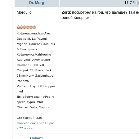
Dr. Morg
Сб фе
Morgulio
Zorg:
посмотрел на год, что дальше? Там 
однобойлерник.
Кофемашина:Izzo Alex
Duetto III, La Pavoni
Mignon, Rancilio Silvia PID
& Timer {mod}
Кофемолка:Mahlkoenig
K30 Vario, Anfim Super
Caimano SCODY-II,
Compak R8, Black_Jack
68mm Kony, Zassenhaus
Panama
Ростер:Huky 500T copper
mod
Др. оборудованиеФренч-
пресс, турка, V60,
Chemex, Wilfa, Syphon
Сообщений: 335
Спасибо сказали 116 раз
в 77 постах
Наверх