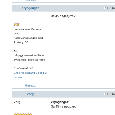
cryogengaz
Сб ма
За 45 отдадите?
Кофемашина:Bezzera
Unica
Кофемолка:Gaggia MDF,
Porlex gp30
Др.
оборудованиеAeroPress
by Aerobie, воронка Hario
Сообщений: 60
Спасибо сказали 3 раз в 2
постах
Наверх
Zorg
Сб ма
Zorg
cryogengaz:
За 45 не продам.