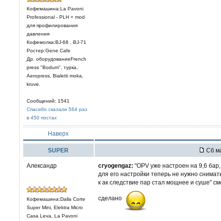
Кофемашина:La Pavoni
Professional - PLH + mod
для профилирования
давления
Кофемолка:BJ-68 , BJ-71
Ростер:Gene Cafe
Др. оборудованиеFrench
press "Bodum", турка,
Aeropress, Bialetti moka,
kruve.
Сообщений: 1541
Спасибо сказали 564 раз
в 450 постах
Наверх
SUPER
Сб ма
Александр
cryogengaz:
"OPV уже настроен на 9,6 бар,
для его настройки теперь не нужно снимать
к ак следствие пар стал мощнее и суше" с
сделано
Кофемашина:Dalla Corte
Super Mini, Elektra Micro
Casa Leva, La Pavoni