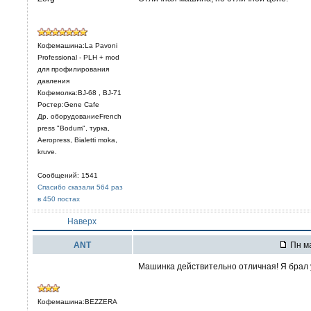
Кофемашина:La Pavoni
Professional - PLH + mod
для профилирования
давления
Кофемолка:BJ-68 , BJ-71
Ростер:Gene Cafe
Др. оборудованиеFrench
press "Bodum", турка,
Aeropress, Bialetti moka,
kruve.
Сообщений: 1541
Спасибо сказали 564 раз
в 450 постах
Наверх
ANT
Пн ма
Машинка действительно отличная! Я брал у
Кофемашина:BEZZERA