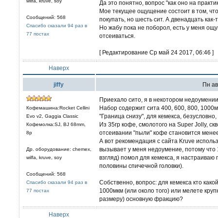
wilfa, kruve, soy
Да это понятно, вопрос "как оно на практи
Мое текущее ощущение состоит в том, что
Сообщений: 568
покупать, но шесть сит. А двенадцать как-то 
Спасибо сказали 94 раз в
Но жабу пока не поборол, есть у меня ощ
77 постах
отсеиваться.
[ Редактирование Ср май 24 2017, 06:46 ]
Наверх
jiffy
Пн ав
Приехало сито, я в некотором недоумении
Набор содержит сита 400, 600, 800, 1000м
Кофемашина:Rocket Cellini
"Граница снизу", для кемекса, безусловно
Evo v2, Gaggia Classic
Из 35гр кофе, смолотого на Super Jolly, с
Кофемолка:SJ, BJ 68mm,
отсеивании "пыли" кофе становится менее
8р
А вот рекомендация с сайта Kruve исполь
вызывает у меня недоумение, потому что 1
Др. оборудование: chemex,
взгляд) помол для кемекса, я настраиваю 
wilfa, kruve, soy
половины спичечной головки).
Сообщений: 568
Собственно, вопрос: для кемекса кто как
Спасибо сказали 94 раз в
1000мкм (или около того) или мелете круп
77 постах
размеру) основную фракцию?
Наверх