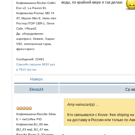
воды, по крайней мере я так делаю.
Кофемашина:Rocket Cellini
Evo v2, La Pavoni EL
Кофемолка:Promac MD 74
AT, Mazzer Mini E, Hario mini
Ростер:ITOP CBR-1, Gene
Cafe, I-Roast2
Др. оборудование:
аэропресс, Кемекс, Харио
V60, электронная турка,
френч-пресс
Сообщений: 22461
Спасибо сказали 9820 раз
в 7813 постах
Наверх
Elena24
Ср ав
Arny написал(а)
...
Кофемашина:Rancilio Silvia
Кто связывался с Kruve- free shiping 
E + meCoffee PID
на доставку в Россию или только по А
Кофемолка:BJ_68 мм,
[BJ_63 мм], BJ_47 мм,
Rancilio Rocky S, [Quamar