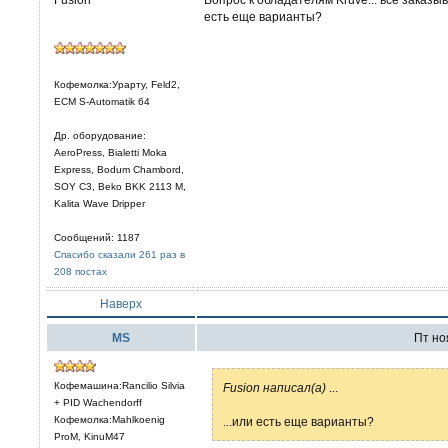
есть еще варианты?
Кофемолка:Урарту, Feld2,
ECM S-Automatik 64
Др. оборудование:
AeroPress, Bialetti Moka
Express, Bodum Chambord,
SOY C3, Beko BKK 2113 M,
Kalita Wave Dripper
Сообщений: 1187
Спасибо сказали 261 раз в
208 постах
Наверх
MS
Пт ноя
Кофемашина:Rancilio Silvia
Fusion написал(а)
...
+ PID Wachendorff
Кофемолка:Mahlkoenig
...или есть еще варианты?
ProM, KinuM47