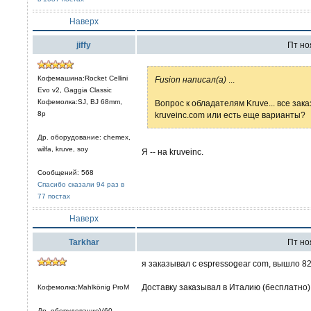
Наверх
jiffy
Пт ноя
Кофемашина:Rocket Cellini
Fusion написал(а)
...
Evo v2, Gaggia Classic
Кофемолка:SJ, BJ 68mm,
Вопрос к обладателям Kruve... все за
8р
kruveinc.com или есть еще варианты?
Др. оборудование: chemex,
wilfa, kruve, soy
Я -- на kruveinc.
Сообщений: 568
Спасибо сказали 94 раз в
77 постах
Наверх
Tarkhar
Пт ноя
я заказывал с espressogear com, вышло 82 
Доставку заказывал в Италию (бесплатно),
Кофемолка:Mahlkönig ProM
Др. оборудованиеV60,