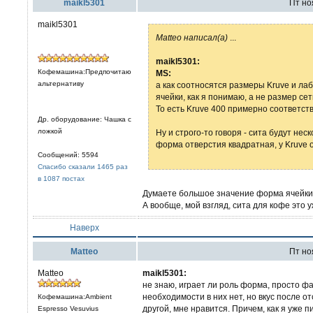
maikl5301
Пт ноя
maikl5301
Matteo написал(а)
...
maikl5301:
Кофемашина:Предпочитаю
MS:
альтернативу
а как соотносятся размеры Kruve и ла
ячейки, как я понимаю, а не размер се
То есть Kruve 400 примерно соответств
Др. оборудование: Чашка с
ложкой
Ну и строго-то говоря - сита будут нес
форма отверстия квадратная, у Kruve 
Сообщений: 5594
Спасибо сказали 1465 раз
в 1087 постах
Думаете большое значение форма ячейки и
А вообще, мой взгляд, сита для кофе это 
Наверх
Matteo
Пт ноя
Matteo
maikl5301:
не знаю, играет ли роль форма, просто фа
необходимости в них нет, но вкус после о
Кофемашина:Ambient
другой, мне нравится. Причем, как я уже 
Espresso Vesuvius