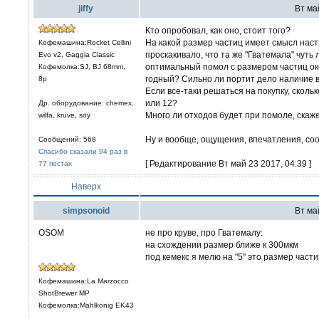
jiffy
Вт май
Кто опробовал, как оно, стоит того?
На какой размер частиц имеет смысл наст
Кофемашина:Rocket Cellini
проскакивало, что та же "Гватемала" чуть
Evo v2, Gaggia Classic
оптимальный помол с размером частиц око
Кофемолка:SJ, BJ 68mm,
годный? Сильно ли портит дело наличие в
8р
Если все-таки решаться на покупку, сколько
или 12?
Др. оборудование: chemex,
Много ли отходов будет при помоле, скаже
wilfa, kruve, soy
Ну и вообще, ощущения, впечатления, с
Сообщений: 568
Спасибо сказали 94 раз в
[ Редактирование Вт май 23 2017, 04:39 ]
77 постах
Наверх
simpsonoid
Вт май
OSOM
не про круве, про Гватемалу:
на схождении размер ближе к 300мкм
под кемекс я мелю на "5" это размер част
Кофемашина:La Marzocco
ShotBrewer MP
Кофемолка:Mahlkonig EK43