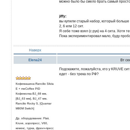
можно было бы смело брать самый просто
jiffy:
вы купили старый набор, который больше
2, 6 или 12 сит.
Я себе тоже взял (с рук) на 4 сита. Хотя 
Пока экспериментировал мало, буду проб
Наверх
Elena24
Вт се
Подскажите, пожалуйста, кто у KRUVE сит
едет - без трека по РФ?
Кофемашина:Rancilio Silvia
E + meCoffee PID
Кофемолка:BJ_68 мм,
[BJ_63 мм], BJ_47 мм,
Rancilio Rocky S, [Quamar
M80M Switch]
Др. оборудование: Flair,
Kruve, аэропресс, V60,
кемекс, турка, френч-пресс