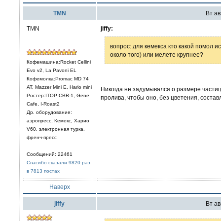
TMN
Вт ав
TMN
jiffy:
вопрос: для кемекса кто какой помол 
около того) или мелете крупнее?
Кофемашина:Rocket Cellini
Evo v2, La Pavoni EL
Кофемолка:Promac MD 74
AT, Mazzer Mini E, Hario mini
Никогда не задумывался о размере части
Ростер:ITOP CBR-1, Gene
пролива, чтобы оно, без цветения, состав
Cafe, I-Roast2
Др. оборудование:
аэропресс, Кемекс, Харио
V60, электронная турка,
френч-пресс
Сообщений: 22461
Спасибо сказали 9820 раз
в 7813 постах
Наверх
jiffy
Вт ав