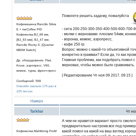
Помогите решить задачку, пожалуйста
Кофемашина:Rancilio Silvia
- сита 200-250-300-350-400-500-600-700-8
E + meCoffee PID
- молки с жерновами: плоские 54мм, коника
Кофемолка:BJ_68 мм,
- воронка, кемекс, аэропресс;
[BJ_63 мм], BJ_47 мм,
- кофе 250 гр.
Rancilio Rocky S, [Quamar
Вопрос: можно с какой-то объективной то
M80M Switch]
конкретно в граммах? Если да, то как про
Главная проблема, как подобрать помол 
Др. оборудование: Flair,
жерновах, чтобы можно было сравнивать.
Kruve, аэропресс, V60,
кемекс, турка, френч-пресс
[ Редактирование Чт ноя 09 2017, 09:15 ]
Сообщений: 568
Спасибо сказали 170 раз в
105 постах
Наверх
Tarkhar
Чт ноя
А чем не нравится вариант просто смолоть
предварительно настроив все под пример
какой помол на какой на ваш взгляд хорош
Кофемолка:Mahlkönig ProM