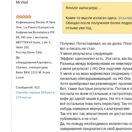
Mr.Vlad
Revizor написал(а)
...
Какие-то мысли излагал здесь
-[ссылка]
Кофемашина:Rocket R Nine
Обещал после получения более подроб
One, La Pavoni Europiccola
отзыва уже год,
Кофемолка:Bonafabrica FG
98, HG one с мотором,
MD77/EK43 burrs, Lido 2,
Получил. Потестировал, но не долго. Поэт
Helor 101
вот и писать не стал.
Ростер:Gene Cafe
У меня результаты следующие:
Др.
Эффект однозначно есть. Эти сита, как бы
оборудованиеАэропресс,
Разница между кофемолками не нивелируе
Chemex, электротурка
у меня результат с HG One ощутимо лучше 
Beko BKK 2113 M, Acaia
У меня и на моих кофемолках (подчеркну
Lunar
несколько обескураживающий: на HG One, 
Хотя калибровал как рекомендует произв
Сообщений: 612
Вот, такие быстрые результаты. Потом я п
Спасибо сказали 353 раз в
послала по всем остальным, и гастроэтер
174 постах
кофе до одной чашки в день. На что я ска
всё остальное пока пить перестану. Так чт
нибудь наверное вернусь к альтернативе.
Так что вот так, впечатления не достаточ
публиковать и не стал.
Да, по-поводу необходимого количества си
заваривания предлагается свой диапазон