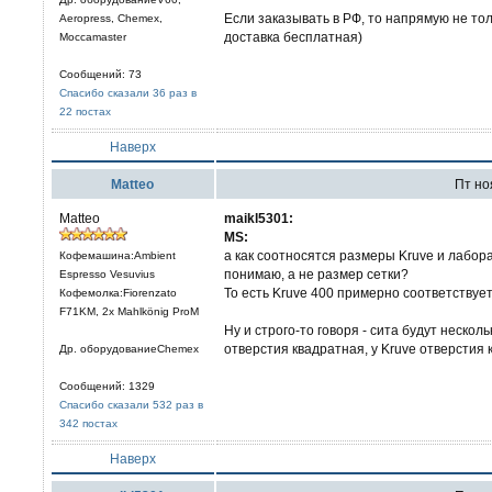
Если заказывать в РФ, то напрямую не тол
Aeropress, Chemex,
доставка бесплатная)
Moccamaster
Сообщений: 73
Спасибо сказали 36 раз в
22 постах
Наверх
Matteo
Пт ноя
Matteo
maikl5301:
MS:
а как соотносятся размеры Kruve и лабора
Кофемашина:Ambient
понимаю, а не размер сетки?
Espresso Vesuvius
То есть Kruve 400 примерно соответствует
Кофемолка:Fiorenzato
F71KM, 2x Mahlkönig ProM
Ну и строго-то говоря - сита будут нескол
отверстия квадратная, у Kruve отверстия 
Др. оборудованиеChemex
Сообщений: 1329
Спасибо сказали 532 раз в
342 постах
Наверх