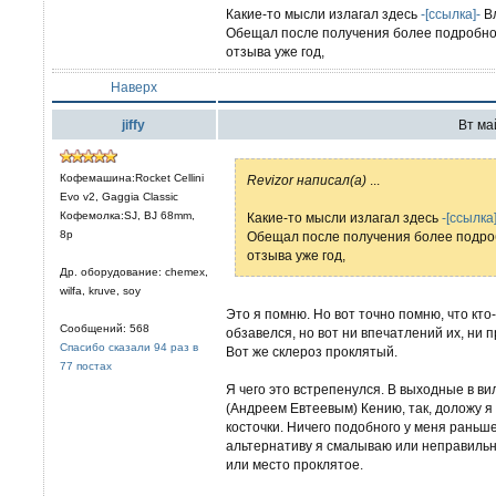
Какие-то мысли излагал здесь
-[ссылка]-
Вл
Обещал после получения более подробно 
отзыва уже год,
Наверх
jiffy
Вт май
Кофемашина:Rocket Cellini
Revizor написал(а)
...
Evo v2, Gaggia Classic
Кофемолка:SJ, BJ 68mm,
Какие-то мысли излагал здесь
-[ссылка]
8р
Обещал после получения более подроб
отзыва уже год,
Др. оборудование: chemex,
wilfa, kruve, soy
Это я помню. Но вот точно помню, что кто
Сообщений: 568
обзавелся, но вот ни впечатлений их, ни 
Спасибо сказали 94 раз в
Вот же склероз проклятый.
77 постах
Я чего это встрепенулся. В выходные в в
(Андреем Евтеевым) Кению, так, доложу я
косточки. Ничего подобного у меня раньше
альтернативу я смалываю или неправильн
или место проклятое.