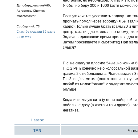
настройке, но небольшой. % пыли это поз
Я обычно беру 300 и 1000 (хотя можно лю
Др. оборудованиеV60,
Aeropress, Chemex,
Если уж хочется усложнить задачу - до тог
Moccamaster
прогнать помол через воронку (я бы взял
харио). Только лучше брать грамм 20 и лит
Сообщений: 73
центр, кстати, для кемекса, по-моему, эт
Спасибо сказали 36 раз в
Задача - одинаковое время пролива для вс
22 постах
Затем просеиваете и смотрите;) При жела
смысл?
П.с. не скажу за плоские 54ые, но коника 6
П.С.2 Речь конечно не о колоссальной раз
грамма 2 с небольшим, а Pharos выдает 3
П.с.3. ещё заметил (может конечно внушил
любой из молок "рвано", с задержками/ост
больше.
Когда использую сита (у меня набор с 6-
побольше дозу (а часто и то и другое) - э
негатива.
Наверх
TMN
Чт ноя