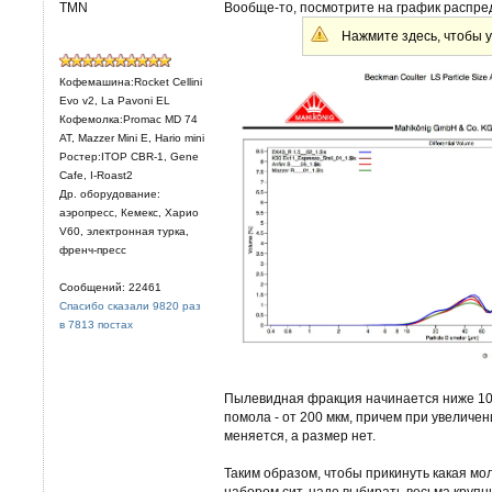
TMN
Вообще-то, посмотрите на график распр
Нажмите здесь, чтобы у
Кофемашина:Rocket Cellini
Evo v2, La Pavoni EL
Кофемолка:Promac MD 74
AT, Mazzer Mini E, Hario mini
Ростер:ITOP CBR-1, Gene
Cafe, I-Roast2
Др. оборудование:
аэропресс, Кемекс, Харио
V60, электронная турка,
френч-пресс
Сообщений: 22461
Спасибо сказали 9820 раз
в 7813 постах
Пылевидная фракция начинается ниже 100
помола - от 200 мкм, причем при увелич
меняется, а размер нет.
Таким образом, чтобы прикинуть какая м
набором сит, надо выбирать весьма круп