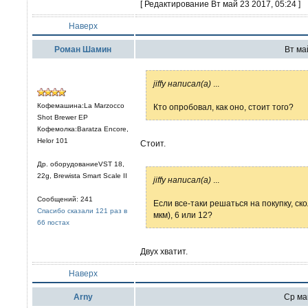
[ Редактирование Вт май 23 2017, 05:24 ]
Наверх
Роман Шамин
Вт май
jiffy написал(а)
...
Кофемашина:La Marzocco
Кто опробовал, как оно, стоит того?
Shot Brewer EP
Кофемолка:Baratza Encore,
Helor 101
Стоит.
Др. оборудованиеVST 18,
22g, Brewista Smart Scale II
jiffy написал(а)
...
Сообщений: 241
Если все-таки решаться на покупку, ско
Спасибо сказали 121 раз в
мкм), 6 или 12?
66 постах
Двух хватит.
Наверх
Arny
Ср май