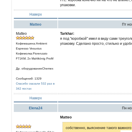
упаковки.
Наверх
Matteo
Пт ноя
Matteo
Tarkhar:
я под "коробкой" имел в виду сами треуго
упаковку. Сделано просто, стильно и удоб
Кофемашина:Ambient
Espresso Vesuvius
Кофемолка:Fiorenzato
F71KM, 2x Mahlkönig ProM
Др. оборудованиеChemex
Сообщений: 1329
Спасибо сказали 532 раз в
342 постах
Наверх
Elena24
Пн ноя
Matteo
собственно, выяснение такого важного 