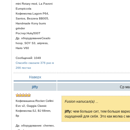
mini Rotary mod, La Pavoni
Europiccola
Кофемолка:Lagom P64,
Santos, Bezzera BB005,
Handmade Kony burrs
grinder
Ростер:Huky500T
Др. оборудованиеCeado
hoop, SOY S3, airpress,
Hario V60
Сообщений: 1049
Спасибо сказали 376 раз в
266 постах
Наверх
jiffy
Ср май
Кофемашина:Rocket Cellini
Fusion написал(а)
...
Evo v2, Gaggia Classic
Кофемолка:SJ, BJ 68mm,
jiffy:
чем больше сит, тем больше вари
8р
ощущений для себя. Это как молка с м
Др. оборудование: chemex,