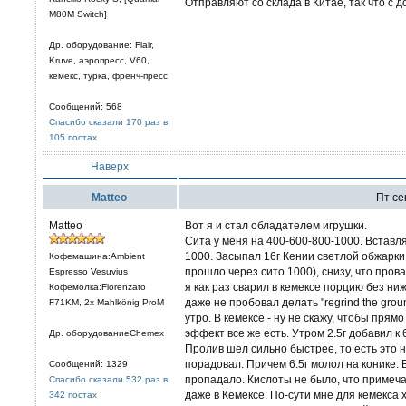
Отправляют со склада в Китае, так что с д
M80M Switch]
Др. оборудование: Flair,
Kruve, аэропресс, V60,
кемекс, турка, френч-пресс
Сообщений: 568
Спасибо сказали 170 раз в
105 постах
Наверх
Matteo
Пт сен
Matteo
Вот я и стал обладателем игрушки.
Сита у меня на 400-600-800-1000. Вставля
1000. Засыпал 16г Кении светлой обжарки 
Кофемашина:Ambient
прошло через сито 1000), снизу, что провал
Espresso Vesuvius
я как раз сварил в кемексе порцию без ни
Кофемолка:Fiorenzato
даже не пробовал делать "regrind the grou
F71KM, 2x Mahlkönig ProM
утро. В кемексе - ну не скажу, чтобы прям
эффект все же есть. Утром 2.5г добавил к
Др. оборудованиеChemex
Пролив шел сильно быстрее, то есть это н
порадовал. Причем 6.5г молол на конике. 
Сообщений: 1329
пропадало. Кислоты не было, что примеч
Спасибо сказали 532 раз в
даже в Кемексе. По-сути мне для кемекса х
342 постах