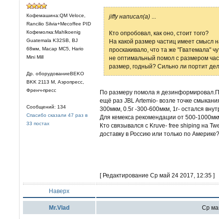
Кофемашина:QM Veloce,
jiffy написал(а)
...
Rancilio Silvia+Mecoffee PID
Кофемолка:Mahlkoenig
Кто опробовал, как оно, стоит того?
Guatemala K32SB, BJ
На какой размер частиц имеет смысл н
68мм, Macap MC5, Hario
проскакивало, что та же "Гватемала" ч
Mini Mill
не оптимальный помол с размером част
размер, годный? Сильно ли портит дел
Др. оборудованиеBEKO
BKK 2113 М, Аэропресс,
Френч-пресс
По размеру помола я дезинформировал.П
ещё раз JBL Artemio- возле точке смыкания
Сообщений: 134
300мкм, 0.5г -300-600мкм, 1г- остался внут
Спасибо сказали 47 раз в
Для кемекса рекомендации от 500-1000мк
33 постах
Кто связывался с Kruve- free shiping на T
доставку в Россию или только по Америке
[ Редактирование Ср май 24 2017, 12:35 ]
Наверх
Mr.Vlad
Ср май