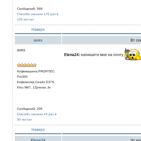
Сообщений: 568
Спасибо сказали 170 раз в
105 постах
Наверх
aves
Вт се
aves
Elena24:
напишите мне на почту
Кофемашина:PROFITEC
Pro300
Кофемолка:Ceado E37S,
Kinu M47, 1Zpresso Je
Сообщений: 206
Спасибо сказали 43 раз в
30 постах
Наверх
Elena24
Чт ноя