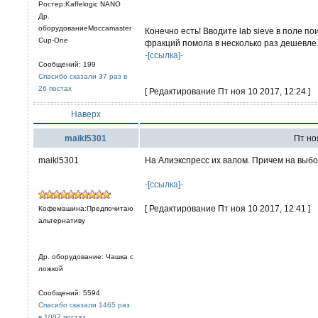
Ростер:Kaffelogic NANO
Др.
оборудованиеMoccamaster
Конечно есть! Вводите lab sieve в поле п
Cup-One
фракций помола в несколько раз дешевле
-[ссылка]-
Сообщений: 199
Спасибо сказали 37 раз в
26 постах
[ Редактирование Пт ноя 10 2017, 12:24 ]
Наверх
maikl5301
Пт ноя
maikl5301
На Алиэкспресс их валом. Причем на выбо
-[ссылка]-
[ Редактирование Пт ноя 10 2017, 12:41 ]
Кофемашина:Предпочитаю
альтернативу
Др. оборудование: Чашка с
ложкой
Сообщений: 5594
Спасибо сказали 1465 раз
в 1087 постах