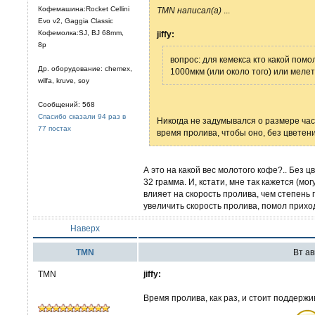
Кофемашина:Rocket Cellini
TMN написал(а)
...
Evo v2, Gaggia Classic
Кофемолка:SJ, BJ 68mm,
jiffy:
8р
вопрос: для кемекса кто какой пом
Др. оборудование: chemex,
1000мкм (или около того) или меле
wilfa, kruve, soy
Сообщений: 568
Спасибо сказали 94 раз в
Никогда не задумывался о размере ча
77 постах
время пролива, чтобы оно, без цветени
А это на какой вес молотого кофе?.. Без цв
32 грамма. И, кстати, мне так кажется (мо
влияет на скорость пролива, чем степень п
увеличить скорость пролива, помол прихо
Наверх
TMN
Вт ав
TMN
jiffy:
Время пролива, как раз, и стоит поддерж