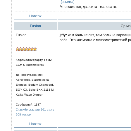
-[ссылка]-
Мне кажется, два сита - маловато.
Наверх
Fusion
Ср май
Fusion
jiffy:
чем больше сит, тем больше вариаци
себя. Это как молка с микрометрической 
Кофемолка:Урарту, Feld2,
ECM S-Automatik 64
Др. оборудование:
AeroPress, Bialetti Moka
Express, Bodum Chambord,
SOY C3, Beko BKK 2113 M,
Kalita Wave Dripper
Сообщений: 1187
Спасибо сказали 261 раз в
208 постах
Наверх