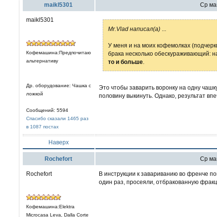
maikl5301
Ср май
maikl5301
Mr.Vlad написал(а)
...
У меня и на моих кофемолках (подчер
Кофемашина:Предпочитаю
брака несколько обескураживающий: н
альтернативу
то и больше
.
Др. оборудование: Чашка с
Это чтобы заварить воронку на одну чашк
ложкой
половину выкинуть. Однако, результат впе
Сообщений: 5594
Спасибо сказали 1465 раз
в 1087 постах
Наверх
Rochefort
Ср май
Rochefort
В инструкции к завариванию во френче пон
один раз, просеяли, отбракованную фрак
Кофемашина:Elektra
Microcasa Leva, Dalla Corte