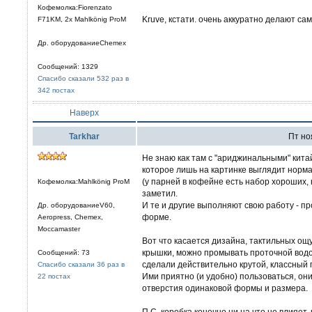
Кофемолка:Fiorenzato
Kruve, кстати. очень аккуратно делают сам
F71KM, 2x Mahlkönig ProM
Др. оборудованиеChemex
Сообщений: 1329
Спасибо сказали 532 раз в
342 постах
Наверх
Tarkhar
Пт ноя
Не знаю как там с "ариджинальными" китай
которое лишь на картинке выглядит норма
(у парней в кофейне есть набор хороших,
Кофемолка:Mahlkönig ProM
заметил.
И те и другие выполняют свою работу - пр
Др. оборудованиеV60,
форме.
Aeropress, Chemex,
Moccamaster
Вот что касается дизайна, тактильных ощ
крышки, можно промывать проточной водой)
Сообщений: 73
сделали действительно крутой, классный 
Спасибо сказали 36 раз в
Ими приятно (и удобно) пользоваться, он
22 постах
отверстия одинаковой формы и размера.
П.С. коробка конечно ни на что не влияет, 