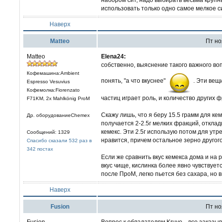
использовать только одно самое мелкое с
Наверх
Matteo
Пт ноя
Matteo
Elena24:
собственно, выяснение такого важного воп
Кофемашина:Ambient
понять, "а что вкуснее"
. Эти вещ
Espresso Vesuvius
Кофемолка:Fiorenzato
частиц играет роль, и количество других 
F71KM, 2x Mahlkönig ProM
Скажу лишь, что я беру 15.5 грамм для ке
Др. оборудованиеChemex
получается 2-2.5г мелких фракций, отклад
кемекс. Эти 2.5г использую потом для утр
Сообщений: 1329
нравится, причем остальное зерно другого
Спасибо сказали 532 раз в
342 постах
Если же сравнить вкус кемекса дома и на 
вкус чище, кислинка более явно чувствует
после ПроМ, легко пьется без сахара, но в
Наверх
Fusion
Пт ноя
Fusion
Вопрос к обладателям Kruve... все заказы