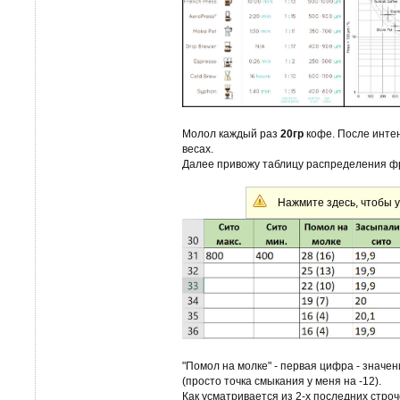
Молол каждый раз
20гр
кофе. После интен
весах.
Далее привожу таблицу распределения ф
Нажмите здесь, чтобы у
"Помол на молке" - первая цифра - значен
(просто точка смыкания у меня на -12).
Как усматривается из 2-х последних стро