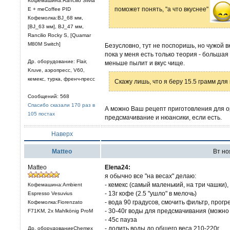
Кофемашина:Rancilio Silvia
поможет понять, "а что вкуснее"
E + meCoffee PID
Кофемолка:BJ_68 мм,
[BJ_63 мм], BJ_47 мм,
Rancilio Rocky S, [Quamar
M80M Switch]
Безусловно, тут не поспоришь, но чужой в
пока у меня есть только теория - больша
Др. оборудование: Flair,
меньше пылит и вкус чище.
Kruve, аэропресс, V60,
кемекс, турка, френч-пресс
Скажу лишь, что я беру 15.5 грамм для
Сообщений: 568
Спасибо сказали 170 раз в
А можно Ваш рецепт приготовления для о
105 постах
предсмачивание и нюансики, если есть.
Наверх
Matteo
Вт ноя
Matteo
Elena24:
я обычно все "на весах" делаю:
- кемекс (самый маленький, на три чашки),
Кофемашина:Ambient
- 13г кофе (2.5 "ушло" в мелочь)
Espresso Vesuvius
- вода 90 градусов, смочить фильтр, прогр
Кофемолка:Fiorenzato
- 30-40г воды для предсмачивания (можн
F71KM, 2x Mahlkönig ProM
- 45с пауза
- долить воды до общего веса 210-220г.
Др. оборудованиеChemex