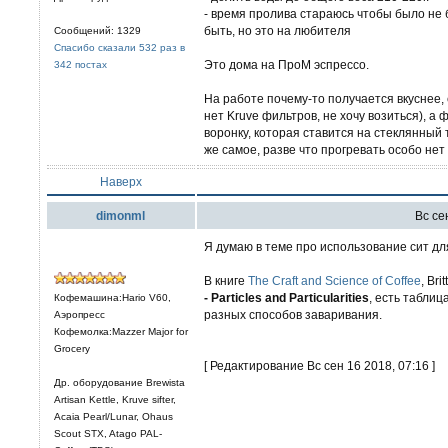
- время пролива стараюсь чтобы было не б
быть, но это на любителя
Сообщений: 1329
Спасибо сказали 532 раз в
Это дома на ПроМ эспрессо.
342 постах
На работе почему-то получается вкуснее, 
нет Kruve фильтров, не хочу возиться), а 
воронку, которая ставится на стеклянный
же самое, разве что прогревать особо нет
Наверх
dimonml
Вс се
Я думаю в теме про использование сит д
В книге
The Craft and Science of Coffee
, Br
- Particles and Particularities
, есть табли
Кофемашина:Hario V60,
разных способов заваривания.
Аэропресс
Кофемолка:Mazzer Major for
Grocery
[ Редактирование Вс сен 16 2018, 07:16 ]
Др. оборудование Brewista
Artisan Kettle, Kruve sifter,
Acaia Pearl/Lunar, Ohaus
Scout STX, Atago PAL-