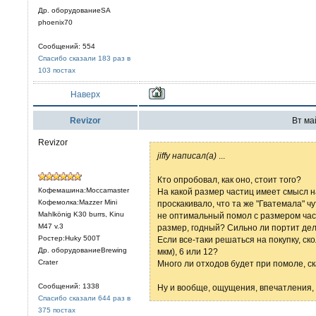
Др. оборудованиеSA
phoenix70
Сообщений: 554
Спасибо сказали 183 раз в
103 постах
Наверх
Revizor
Вт май
Revizor
jiffy написал(а)
...
Кто опробовал, как оно, стоит того?
Кофемашина:Moccamaster
На какой размер частиц имеет смысл н
Кофемолка:Mazzer Mini
проскакивало, что та же "Гватемала" ч
Mahlkönig K30 burrs, Kinu
не оптимальный помол с размером част
M47 v.3
размер, годный? Сильно ли портит дел
Ростер:Huky 500T
Если все-таки решаться на покупку, ско
Др. оборудованиеBrewing
мкм), 6 или 12?
Crater
Много ли отходов будет при помоле, с
Сообщений: 1338
Ну и вообще, ощущения, впечатления
Спасибо сказали 644 раз в
375 постах