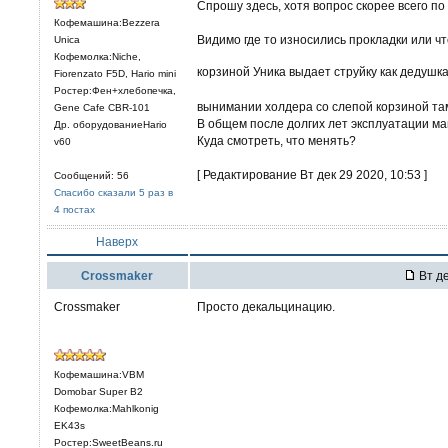
Спрошу здесь, хотя вопрос скорее всего по 
Кофемашина:Bezzera
Видимо где то износились прокладки или чт
Unica
Кофемолка:Niche,
корзиной Уника выдает струйку как дедушка
Fiorenzato F5D, Hario mini
Ростер:Фен+хлебопечка,
вынимании холдера со слепой корзиной та
Gene Cafe CBR-101
В общем после долгих лет эксплуатации м
Др. оборудованиеHario
Куда смотреть, что менять?
v60
[ Редактирование Вт дек 29 2020, 10:53 ]
Сообщений: 56
Спасибо сказали 5 раз в
4 постах
Наверх
Crossmaker
Вт де
Crossmaker
Просто декальцинацию.
Кофемашина:VBM
Domobar Super B2
Кофемолка:Mahlkonig
EK43s
Ростер:SweetBeans.ru