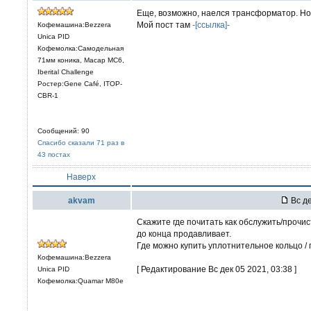
Еще, возможно, наелся трансформатор. Но
Мой пост там
-[ссылка]-
Кофемашина:Bezzera
Unica PID
Кофемолка:Самодельная
71мм коника, Macap MC6,
Iberital Challenge
Ростер:Gene Café, ITOP-
CBR-1
Сообщений: 90
Спасибо сказали 71 раз в
43 постах
Наверх
akvam
Вс де
Скажите где почитать как обслужить/прочи
до конца продавливает.
Где можно купить уплотнительное кольцо 
Кофемашина:Bezzera
[ Редактирование Вс дек 05 2021, 03:38 ]
Unica PID
Кофемолка:Quamar M80e