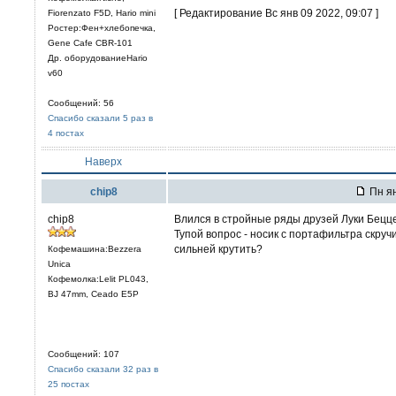
[ Редактирование Вс янв 09 2022, 09:07 ]
Fiorenzato F5D, Hario mini
Ростер:Фен+хлебопечка,
Gene Cafe CBR-101
Др. оборудованиеHario
v60
Сообщений: 56
Спасибо сказали 5 раз в
4 постах
Наверх
chip8
Пн ян
chip8
Влился в стройные ряды друзей Луки Бецц
Тупой вопрос - носик с портафильтра скручи
сильней крутить?
Кофемашина:Bezzera
Unica
Кофемолка:Lelit PL043,
BJ 47mm, Ceado E5P
Сообщений: 107
Спасибо сказали 32 раз в
25 постах