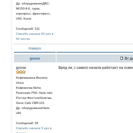
Др. оборудованиеДВС-
М/150-8-6, турка,
аэропресс, френчпресс,
V60, Kurve
Сообщений: 311
Спасибо сказали 92 раз в
62 постах
Наверх
goose
Вт де
goose
Вряд ли, с самого начала работает на осмо
Кофемашина:Bezzera
Unica
Кофемолка:Niche,
Fiorenzato F5D, Hario mini
Ростер:Фен+хлебопечка,
Gene Cafe CBR-101
Др. оборудованиеHario
v60
Сообщений: 56
Спасибо сказали 5 раз в