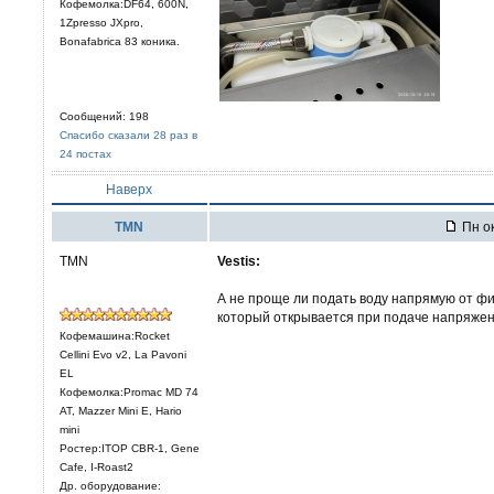
Кофемолка:DF64, 600N,
1Zpresso JXpro,
Bonafabrica 83 коника.
Сообщений: 198
Спасибо сказали 28 раз в
24 постах
Наверх
TMN
Пн ок
TMN
Vestis:
А не проще ли подать воду напрямую от фи
который открывается при подаче напряжен
Кофемашина:Rocket
Cellini Evo v2, La Pavoni
EL
Кофемолка:Promac MD 74
AT, Mazzer Mini E, Hario
mini
Ростер:ITOP CBR-1, Gene
Cafe, I-Roast2
Др. оборудование: