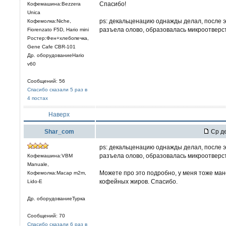
Спасибо!
Кофемашина:Bezzera
Unica
ps: декальценацию однажды делал, после эт
Кофемолка:Niche,
разъела олово, образовалась микроотверст
Fiorenzato F5D, Hario mini
Ростер:Фен+хлебопечка,
Gene Cafe CBR-101
Др. оборудованиеHario
v60
Сообщений: 56
Спасибо сказали 5 раз в
4 постах
Наверх
Shar_com
Ср де
ps: декальценацию однажды делал, после эт
разъела олово, образовалась микроотверст
Кофемашина:VBM
Manuale,
Можете про это подробно, у меня тоже ман
Кофемолка:Macap m2m,
кофейных жиров. Спасибо.
Lido-E
Др. оборудованиеТурка
Сообщений: 70
Спасибо сказали 6 раз в