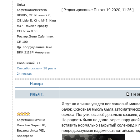
Unica
[ Редактирование Пн окт 19 2020, 11:26 ]
Кофемолка:Bezzera
BB005, OE Pharos 2.0,
OE Lido E, Kinu M47, Kinu
M47 Traveler, Урарту,
СССР за 8.50
Ростер:Gene Cafe, Imex
CR-100
Др. оборудованиеBeko
BKK 2113P, Aeropress
Сообщений: 71
Спасибо сказали 28 раз в
24 постах
Наверх
Илья Т.
Пн ок
Я тут на алишке увидел поплавковый миниа
бачок. Основная мысль была автоматическ
осмоса. Получилось всё довольно красиво, д
Но радость была не долго, через пару дней
Кофемашина:VBM
вставить нормально закрытый соленоид и 
Domobar Super HX,
непредсказуемая надёжность китайских под
Bezzera Unica PID,
Аэропресс