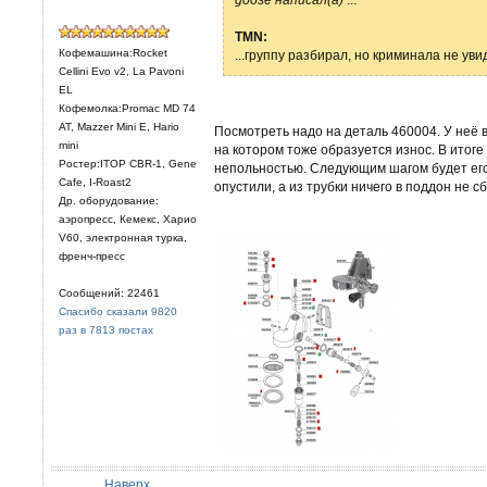
TMN:
Кофемашина:Rocket
...группу разбирал, но криминала не уви
Cellini Evo v2, La Pavoni
EL
Кофемолка:Promac MD 74
AT, Mazzer Mini E, Hario
Посмотреть надо на деталь 460004. У неё в
mini
на котором тоже образуется износ. В итоге
Ростер:ITOP CBR-1, Gene
непольностью. Следующим шагом будет его 
Cafe, I-Roast2
опустили, а из трубки ничего в поддон не с
Др. оборудование:
аэропресс, Кемекс, Харио
V60, электронная турка,
френч-пресс
Сообщений: 22461
Спасибо сказали 9820
раз в 7813 постах
Наверх