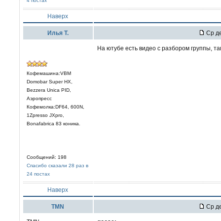
4 постах
Наверх
Илья Т.
Ср де
На ютубе есть видео с разбором группы, т
Кофемашина:VBM
Domobar Super HX,
Bezzera Unica PID,
Аэропресс
Кофемолка:DF64, 600N,
1Zpresso JXpro,
Bonafabrica 83 коника.
Сообщений: 198
Спасибо сказали 28 раз в
24 постах
Наверх
TMN
Ср де