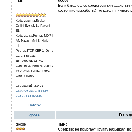
TMN
goose:
Если бэкфлеш со средством для удаления 
состочние (выработку) толкателя нижнего к
Кофемашина:Rocket
Cellini Evo v2, La Pavoni
EL
Кофемолка:Promac MD 74
AT, Mazzer Mini E, Hario
mini
Ростер:ITOP CBR-1, Gene
Cafe, I-Roast2
Др. оборудование:
аэропресс, Кемекс, Харио
V60, электронная турка,
френч-пресс
Сообщений: 22461
Спасибо сказали 9820
раз в 7813 постах
Наверх
goose
Ср де
goose
TMN:
Средство не помогает, группу разбирал, н