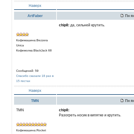
Наверх
ArtFaber
Пн ян
chip8:
да, сильней крутить.
Кофемашина:Bezzera
Unica
Кофемолка:BlackJack 68
Сообщений: 59
Спасибо сказали 18 раз в
15 постах
Наверх
TMN
Пн ян
TMN
chip8:
Разогреть носик в кипятке и крутить.
Кофемашина:Rocket