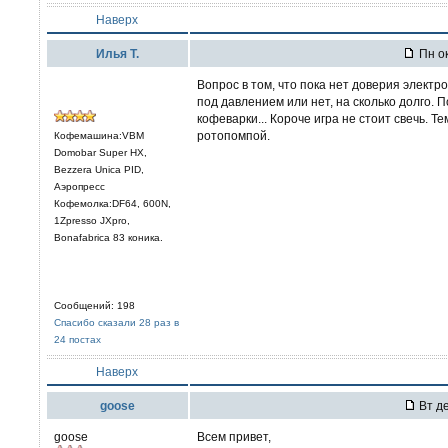
Наверх
Илья Т.
Пн ок
Вопрос в том, что пока нет доверия элект
под давлением или нет, на сколько долго. 
кофеварки... Короче игра не стоит свечь. 
ротопомпой.
Кофемашина:VBM
Domobar Super HX,
Bezzera Unica PID,
Аэропресс
Кофемолка:DF64, 600N,
1Zpresso JXpro,
Bonafabrica 83 коника.
Сообщений: 198
Спасибо сказали 28 раз в
24 постах
Наверх
goose
Вт де
goose
Всем привет,