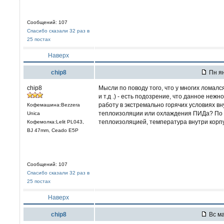
Сообщений: 107
Спасибо сказали 32 раз в
25 постах
Наверх
chip8
Пн ян
chip8
Мысли по поводу того, что у многих ломалс
и т.д .) - есть подозрение, что данное неж
работу в экстремально горячих условиях вн
Кофемашина:Bezzera
теплоизоляции или охлаждения ПИДа? По и
Unica
теплоизоляцией, температура внутри корпу
Кофемолка:Lelit PL043,
BJ 47mm, Ceado E5P
Сообщений: 107
Спасибо сказали 32 раз в
25 постах
Наверх
chip8
Вс ма