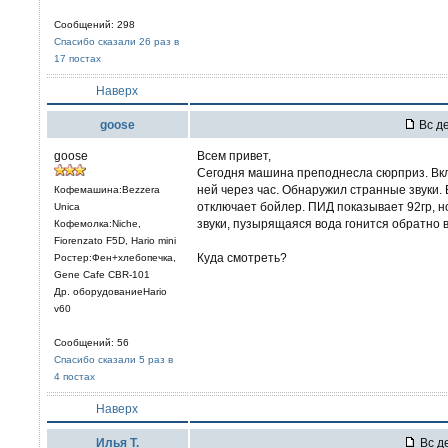
Сообщений: 298
Спасибо сказали 26 раз в
17 постах
Наверх
goose
Вс де
goose
Всем привет,
Сегодня машина преподнесла сюрприз. Вк
ней через час. Обнаружил странные звуки. 
Кофемашина:Bezzera
отключает бойлер. ПИД показывает 92гр, н
Unica
звуки, пузырящаяся вода гонится обратно в 
Кофемолка:Niche,
Fiorenzato F5D, Hario mini
Куда смотреть?
Ростер:Фен+хлебопечка,
Gene Cafe CBR-101
Др. оборудованиеHario
v60
Сообщений: 56
Спасибо сказали 5 раз в
4 постах
Наверх
Илья Т.
Вс де