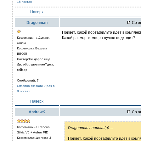
15 постах
Наверх
Dragonman
Ср ок
Привет. Какой портафильтр идет в комплек
Какой размер темпера лучше подходит?
Кофемашина:Думаю,
коплю
Кофемолка:Bezzera
BB005
Ростер:Не дорос еще.
Др. оборудованиеТурка,
гейзер
Сообщений: 7
Спасибо сказали 0 раз в
0 постах
Наверх
AndrewK
Ср ок
Кофемашина:Rancilio
Dragonman написал(а)
...
Silvia V6 + Auber PID
Кофемолка:1zpresso J-
Привет. Какой портафильтр идет в комп