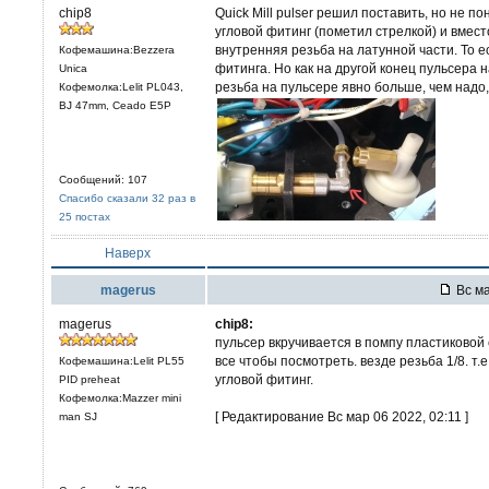
chip8
Quick Mill pulser решил поставить, но не пон
угловой фитинг (пометил стрелкой) и вмест
внутренняя резьба на латунной части. То е
Кофемашина:Bezzera
фитинга. Но как на другой конец пульсера
Unica
резьба на пульсере явно больше, чем надо,
Кофемолка:Lelit PL043,
BJ 47mm, Ceado E5P
Сообщений: 107
Спасибо сказали 32 раз в
25 постах
Наверх
magerus
Вс ма
magerus
chip8:
пульсер вкручивается в помпу пластиковой
все чтобы посмотреть. везде резьба 1/8. т.
Кофемашина:Lelit PL55
угловой фитинг.
PID preheat
Кофемолка:Mazzer mini
[ Редактирование Вс мар 06 2022, 02:11 ]
man SJ