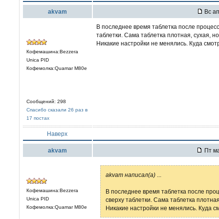
akvam
Вс ап
В последнее время таблетка после процесса
таблетки. Сама таблетка плотная, сухая, но
Никакие настройки не менялись. Куда смот
Кофемашина:Bezzera
Unica PID
Кофемолка:Quamar M80e
Сообщений: 298
Спасибо сказали 26 раз в
17 постах
Наверх
akvam
Пт ма
akvam написал(а)
...
Кофемашина:Bezzera
В последнее время таблетка после проц
Unica PID
сверху таблетки. Сама таблетка плотная,
Кофемолка:Quamar M80e
Никакие настройки не менялись. Куда с