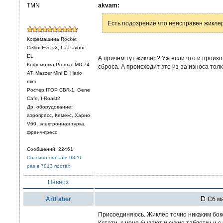
TMN
akvam:
Есть подозрение что неисправен жикле
Кофемашина:Rocket
Cellini Evo v2, La Pavoni
EL
А причем тут жиклер? Уж если что и произ
Кофемолка:Promac MD 74
сброса. А происходит это из-за износа толк
AT, Mazzer Mini E, Hario
mini
Ростер:ITOP CBR-1, Gene
Cafe, I-Roast2
Др. оборудование:
аэропресс, Кемекс, Харио
V60, электронная турка,
френч-пресс
Сообщений: 22461
Спасибо сказали 9820
раз в 7813 постах
Наверх
ArtFaber
Сб ма
Присоединяюсь. Жиклёр точно никаким бок
Кстати, к меня бывают и сухие таблетки и с