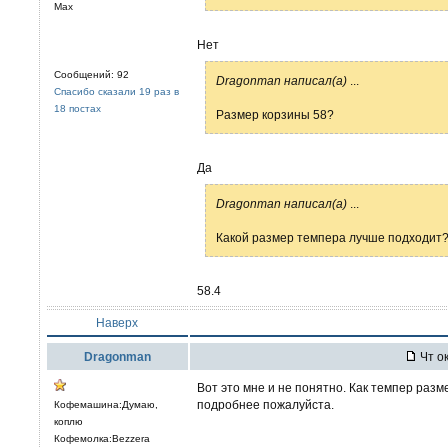
Max
Нет
Сообщений: 92
Dragonman написал(а)
...
Спасибо сказали 19 раз в
18 постах
Размер корзины 58?
Да
Dragonman написал(а)
...
Какой размер темпера лучше подходит
58.4
Наверх
Dragonman
Чт ок
Вот это мне и не понятно. Как темпер разм
подробнее пожалуйста.
Кофемашина:Думаю,
коплю
Кофемолка:Bezzera