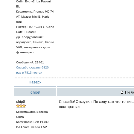
Cellini Evo v2, La Pavoni
EL
Кофемолка:Promac MD 74
AT, Mazzer Mini E, Hario
mini
Ростер:ITOP CBR-1, Gene
Cafe, I-Roast2
Др. оборудование:
аэропресс, Кемекс, Харио
V60, электронная турка,
френч-пресс
Сообщений: 22461
Спасибо сказали 9820
раз в 7813 постах
Наверх
chip8
Пн ян
chip8
Спасибо! Открутил. По ходу там что-то ти
постараться.
Кофемашина:Bezzera
Unica
Кофемолка:Lelit PL043,
BJ 47mm, Ceado E5P