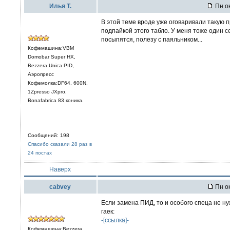
Илья Т.
Пн ок
В этой теме вроде уже оговаривали такую 
подпайкой этого табло. У меня тоже один с
посыпятся, полезу с паяльником...
Кофемашина:VBM
Domobar Super HX,
Bezzera Unica PID,
Аэропресс
Кофемолка:DF64, 600N,
1Zpresso JXpro,
Bonafabrica 83 коника.
Сообщений: 198
Спасибо сказали 28 раз в
24 постах
Наверх
cabvey
Пн ок
Если замена ПИД, то и особого спеца не ну
гаек:
-[ссылка]-
Кофемашина:Bezzera