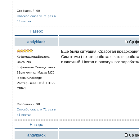
Сообщений: 90
Спасибо сказали 71 раз в
43 постах
Наверх
andyblack
Ср фе
Еще была ситуация. Сработал предохранит
Симптомы (т.е. что работало, что не работ
Кофемашина:Bezzera
кнопочный. Нажал кнопочку и все заработа
Unica PID
Кофемолка:Самодельная
71мм коника, Macap MC6,
Iberital Challenge
Ростер:Gene Café, ITOP-
CBR-1
Сообщений: 90
Спасибо сказали 71 раз в
43 постах
Наверх
andyblack
Ср фе