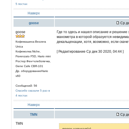
5 постах
Наверх
goose
Ср де
goose
Где то здесь и нашел описание и решение 
манометра в которой образуется невидима
декальценации, хотя, возможно, если скаче
Кофемашина:Bezzera
Unica
[ Редактирование Ср дек 30 2020, 04:44 ]
Кофемолка:Niche,
Fiorenzato F5D, Hario mini
Ростер:Фен+хлебопечка,
Gene Cafe CBR-101
Др. оборудованиеHario
v60
Сообщений: 56
Спасибо сказали 5 раз в
4 постах
Наверх
TMN
Ср де
TMN
goose написал(а)
...