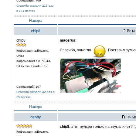
Сообщений: 769
Спасибо сказали 213 раз
в 181 постах
Наверх
chip8
Вс ма
chip8
magerus:
Спасибо, помогло
Поставил пульсе
Кофемашина:Bezzera
Unica
Кофемолка:Lelit PL043,
BJ 47mm, Ceado E5P
Сообщений: 107
Спасибо сказали 32 раз в
25 постах
Наверх
dendy
Пн ма
chip8:
этот пулсер только на звук влияет? 
Кофемашина:Bezzera