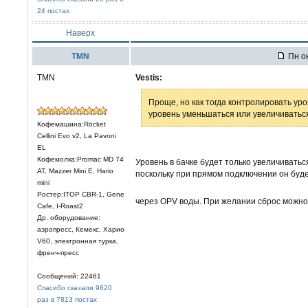
24 постах
Наверх
TMN
Пн ок
TMN
Vestis:
Проще, но как тогда контролировать уро
уровень уменьшаться или увеличиватьс
Кофемашина:Rocket
Cellini Evo v2, La Pavoni
EL
Кофемолка:Promac MD 74
Уровень в бачке будет только увеличиватьс
AT, Mazzer Mini E, Hario
поскольку при прямом подключении он буд
mini
Ростер:ITOP CBR-1, Gene
через OPV воды. При желании сброс можно
Cafe, I-Roast2
Др. оборудование:
аэропресс, Кемекс, Харио
V60, электронная турка,
френч-пресс
Сообщений: 22461
Спасибо сказали 9820
раз в 7813 постах