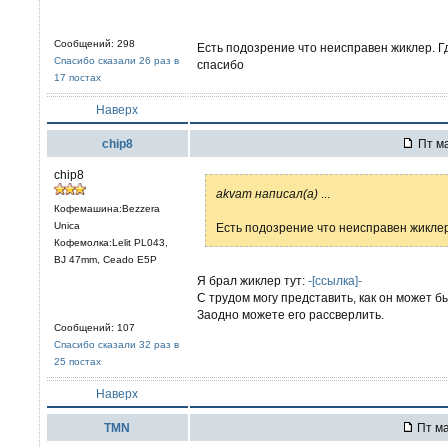
Сообщений: 298
Есть подозрение что неисправен жиклер. Г
Спасибо сказали 26 раз в
спасибо
17 постах
Наверх
chip8
Пт ма
chip8
akvam написал(а)
...
Кофемашина:Bezzera
Unica
Есть подозрение что неисправен жиклер
Кофемолка:Lelit PL043,
BJ 47mm, Ceado E5P
Я брал жиклер тут:
-[ссылка]-
С трудом могу представить, как он может бы
Заодно можете его рассверлить.
Сообщений: 107
Спасибо сказали 32 раз в
25 постах
Наверх
TMN
Пт ма