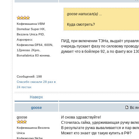
goose написал(а)
...
Кофемашина:VBM
Куда смотреть?
Domobar Super HX,
Bezzera Unica PID,
Аэропресс
ПИД, при включении ТЭНа, выдаёт управляю
Кофемолка:DF64, 600N,
очередь пускает фазу по силовому провод
1Zpresso JXpro,
думает что в бойлере 92, а по факту все 13
Bonafabrica 83 коника.
Сообщений: 198
Спасибо сказали 28 раз в
24 постах
Наверх
goose
Вс ян
goose
И снова здравствуйте!
Сточилась гайка, удерживающая ручку вкл
В результате ручка вываливается и пар вкл
Кофемашина:Bezzera
Может кто знает где такую купить в РФ?
Unica
Кофемолка:Niche,