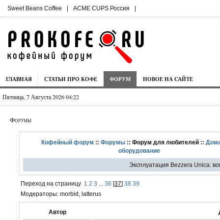
Sweet Beans Coffee
|
ACME CUPS Россия
|
ГЛАВНАЯ
СТАТЬИ ПРО КОФЕ
ФОРУМ
НОВОЕ НА САЙТЕ
Пятница, 7 Августа 2026 04:22
Форумы
Кофейный форум
::
Форумы
:: Форум для любителей ::
Дом
оборудование
Эксплуатация Bezzera Unica: в
Переход на страницу
1
2
3
...
36
[
37
]
38
39
Модераторы: morbid, latterus
Автор