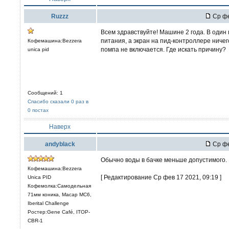
Ruzzz
Ср фе
Всем здравствуйте! Машине 2 года. В один
питания, а экран на пид-контроллере ниче
Кофемашина:Bezzera
помпа не включается. Где искать причину?
unica pid
Сообщений: 1
Спасибо сказали 0 раз в
0 постах
Наверх
andyblack
Ср фе
Обычно воды в бачке меньше допустимого.
Кофемашина:Bezzera
[ Редактирование Ср фев 17 2021, 09:19 ]
Unica PID
Кофемолка:Самодельная
71мм коника, Macap MC6,
Iberital Challenge
Ростер:Gene Café, ITOP-
CBR-1