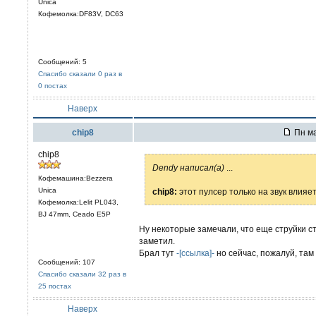
Unica
Кофемолка:DF83V, DC63
Сообщений: 5
Спасибо сказали 0 раз в
0 постах
Наверх
chip8
Пн ма
chip8
Dendy написал(а)
...
Кофемашина:Bezzera
Unica
chip8:
этот пулсер только на звук влия
Кофемолка:Lelit PL043,
BJ 47mm, Ceado E5P
Ну некоторые замечали, что еще струйки с
заметил.
Брал тут
-[ссылка]-
но сейчас, пожалуй, там 
Сообщений: 107
Спасибо сказали 32 раз в
25 постах
Наверх