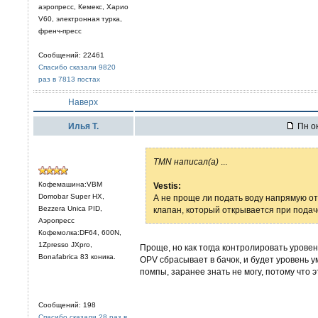
аэропресс, Кемекс, Харио
V60, электронная турка,
френч-пресс
Сообщений: 22461
Спасибо сказали 9820
раз в 7813 постах
Наверх
Илья Т.
Пн ок
TMN написал(а)
...
Кофемашина:VBM
Vestis:
Domobar Super HX,
А не проще ли подать воду напрямую о
Bezzera Unica PID,
клапан, который открывается при пода
Аэропресс
Кофемолка:DF64, 600N,
1Zpresso JXpro,
Проще, но как тогда контролировать уровен
Bonafabrica 83 коника.
OPV сбрасывает в бачок, и будет уровень 
помпы, заранее знать не могу, потому что 
Сообщений: 198
Спасибо сказали 28 раз в