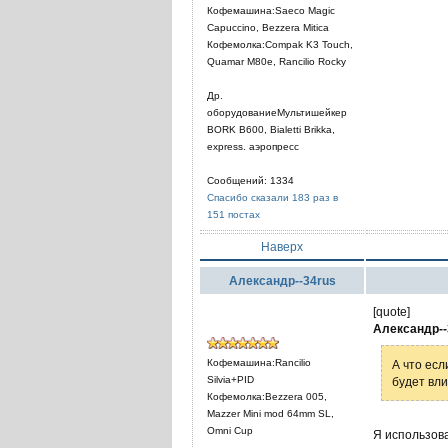
Кофемашина:Saeco Magic
Capuccino, Bezzera Mitica
Кофемолка:Compak K3 Touch,
Quamar M80e, Rancilio Rocky
Др.
оборудованиеМультишейкер
BORK B600, Bialetti Brikka,
express. аэропресс
Сообщений: 1334
Спасибо сказали 183 раз в
151 постах
Наверх
Александр--34rus
[quote]
Александр--
Кофемашина:Rancilio
А что есл
Silvia+PID
будет вли
Кофемолка:Bezzera 005,
Mazzer Mini mod 64mm SL,
Omni Cup
Я использова