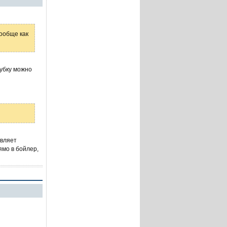
вообще как
рубку можно
авляет
ямо в бойлер,