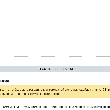
Ср июн 11 2014, 07:43
34rus:
и взять трубку в авто магазине для тормозной системы,подойдет или нет? И 
ять диаметр и длина трубки на стабильность?
л 6мм медную трубку, намоталось примерно около 3 метров. Тормозную то т