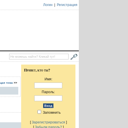
Логин
|
Регистрация
Привет, кто ты?
Имя:
щая тема
>>
Пароль:
Запомнить
[
Зарегистрироваться
]
[
Забыли пароль?
]