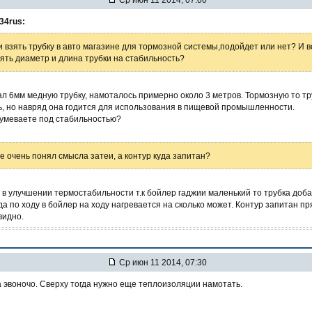
34rus:
и взять трубку в авто магазине для тормозной системы,подойдет или нет? И 
ять диаметр и длина трубки на стабильность?
л 6мм медную трубку, намоталось примерно около 3 метров. Тормозную то т
ь, но навряд она годится для использования в пищевой промышленности.
зумеваете под стабильностью?
не очень понял смысла затеи, а контур куда запитан?
в улучшении термостабильности т.к бойлер гаджии маленький то трубка доб
да по ходу в бойлер на ходу нагревается на сколько может. Контур запитан пр
видно.
Ср июн 11 2014, 07:30
 эвоночо. Сверху тогда нужно еще теплоизоляции намотать.