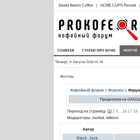
Sweet Beans Coffee
|
ACME CUPS Россия
ГЛАВНАЯ
СТАТЬИ ПРО КОФЕ
ФОРУМ
Четверг, 6 Августа 2026 01:36
Форумы
Кофейный форум
::
Форумы
:: Фору
Преднагрев на GAGGI
Переход на страницу
[
1
]
2
3
...
16
17
18
Модераторы: morbid, latterus
Автор
Black_Jack_