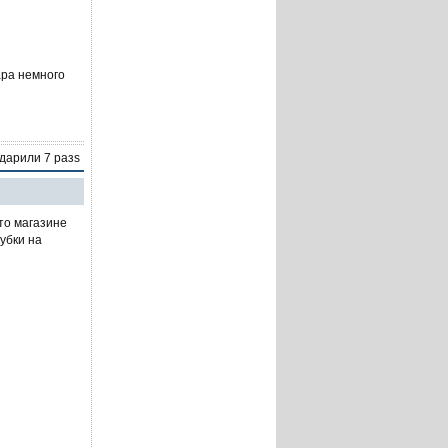
ара немного
одарили 7 разs
вто магазине
убки на