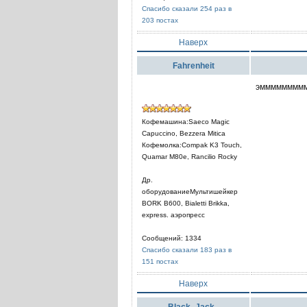
Спасибо сказали 254 раз в
203 постах
Наверх
Fahrenheit
эмммммммммм,
Кофемашина:Saeco Magic
Capuccino, Bezzera Mitica
Кофемолка:Compak K3 Touch,
Quamar M80e, Rancilio Rocky
Др.
оборудованиеМультишейкер
BORK B600, Bialetti Brikka,
express. аэропресс
Сообщений: 1334
Спасибо сказали 183 раз в
151 постах
Наверх
Black_Jack_