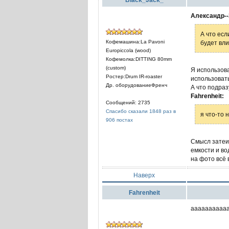
Александр--
А что есл
Кофемашина:La Pavoni
будет вли
Europiccola (wood)
Кофемолка:DITTING 80mm
(custom)
Я использова
Ростер:Drum IR-roaster
использоват
Др. оборудованиеФренч
А что подра
Fahrenheit:
Сообщений: 2735
Спасибо сказали 1848 раз в
я что-то 
906 постах
Смысл затеи 
емкости и во
на фото всё 
Наверх
Fahrenheit
ааааааааааа