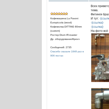
Всех приветс
тема.
Фитинги брал
И тут:
-[ссылк
Кофемашина:La Pavoni
-[ссылка]-
Europiccola (wood)
-[ссылка]-
Кофемолка:DITTING 80mm
На фото всё 
(custom)
Ростер:Drum IR-roaster
Др. оборудованиеФренч
Сообщений: 2735
Спасибо сказали 1848 раз в
906 постах