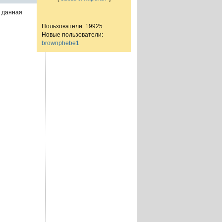
т данная
Пользователи: 19925
Новые пользователи:
brownphebe1