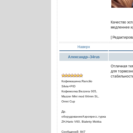
Качество эс
медленнее и
[ Редактиров
Наверх
Александр--34rus
Отличная тем
для тормозно
стабильност
Кофемашина:Rancilio
Silvia+PID
Кофемолка:Bezzera 005,
Mazzer Mini mod 64mm SL,
Omni Cup
Др.
оборудованиеАэропресс,турка
ZH,Hario V60, Bialetty Mokka
Сообщений: 847