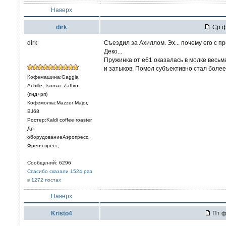
Наверх
dirk
Ср ф
dirk
Съездил за Ахиллом. Эх... почему его с пр
Деко...
Пружинка от е61 оказалась в молке весьма
и затыков. Помол субъективно стал боле
Кофемашина:Gaggia
Achille, Isomac Zaffiro
(пид+рп)
Кофемолка:Mazzer Major,
BJ68
Ростер:Kaldi coffee roaster
Др.
оборудованиеАэропресс,
Френч-пресс,
Сообщений: 6296
Спасибо сказали 1524 раз
в 1272 постах
Наверх
Kristo4
Пт ф