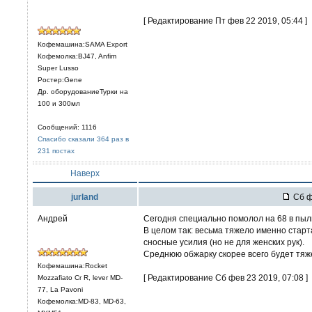
[ Редактирование Пт фев 22 2019, 05:44 ]
Кофемашина:SAMA Export
Кофемолка:BJ47, Anfim
Super Lusso
Ростер:Gene
Др. оборудованиеТурки на
100 и 300мл
Сообщений: 1116
Спасибо сказали 364 раз в
231 постах
Наверх
jurland
Сб ф
Андрей
Сегодня специально помолол на 68 в пыль
В целом так: весьма тяжело именно старта
сносные усилия (но не для женских рук).
Среднюю обжарку скорее всего будет тяжел
Кофемашина:Rocket
[ Редактирование Сб фев 23 2019, 07:08 ]
Mozzafiato Cr R, lever MD-
77, La Pavoni
Кофемолка:MD-83, MD-63,