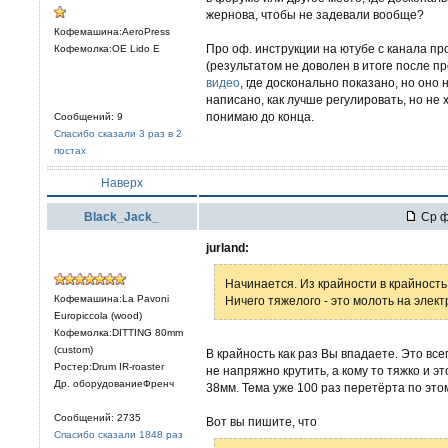
жернова, чтобы не задевали вообще?
Кофемашина:AeroPress
Про оф. инструкции на ютубе с канала про
Кофемолка:OE Lido E
(результатом не доволен в итоге после п
видео
, где досконально показано, но оно 
написано, как лучше регулировать, но не 
понимаю до конца.
Сообщений: 9
Спасибо сказали 3 раз в 2
постах
Наверх
Black_Jack_
Ср ф
jurland:
Начинается. Из крайности в крайность
Кофемашина:La Pavoni
Ничего тяжелого - это молоть на элек
Europiccola (wood)
Кофемолка:DITTING 80mm
(custom)
В крайность как раз Вы впадаете. Это все
Ростер:Drum IR-roaster
не напряжно крутить, а кому то тяжко и э
Др. оборудованиеФренч
38мм. Тема уже 100 раз перетёрта по это
Сообщений: 2735
Вот вы пишите, что
Спасибо сказали 1848 раз