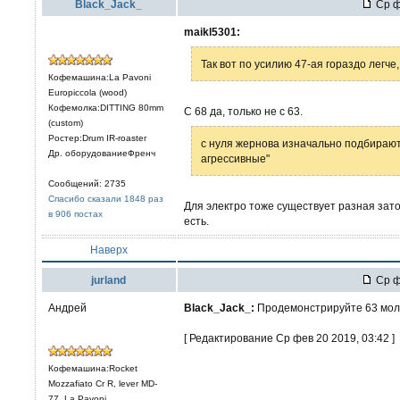
Black_Jack_
Ср ф
maikl5301:
Так вот по усилию 47-ая гораздо легч
Кофемашина:La Pavoni
Europiccola (wood)
Кофемолка:DITTING 80mm
С 68 да, только не с 63.
(custom)
Ростер:Drum IR-roaster
с нуля жернова изначально подбираютс
Др. оборудованиеФренч
агрессивные"
Сообщений: 2735
Спасибо сказали 1848 раз
Для электро тоже существует разная зато
в 906 постах
есть.
Наверх
jurland
Ср ф
Андрей
Black_Jack_:
Продемонстрируйте 63 молку 
[ Редактирование Ср фев 20 2019, 03:42 ]
Кофемашина:Rocket
Mozzafiato Cr R, lever MD-
77, La Pavoni