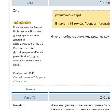
Zorg
Ср ф
Zorg
jurland написал(а)
...
В пыль на 68 молол. Процесс тяжелый
Кофемашина:La Pavoni
Professional - PLH + mod
для профилирования
Ничего тяжёлого в этом нет, зажал между 
давления
Кофемолка:BJ-68 , BJ-71
Ростер:Gene Cafe
Др. оборудованиеFrench
press "Bodum", турка,
Aeropress, Bialetti moka,
kruve.
Сообщений: 1541
Спасибо сказали 564 раз в
450 постах
Наверх
Pavel70
Ср ф
Pavel70
Я вот как сделал чтобы легче крутить был
наклона повыше острее сделать за основу