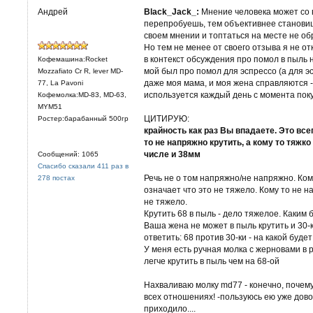
Андрей
Black_Jack_:
Мнение человека может со 
перепробуешь, тем объективнее становиш
своем мнении и топтаться на месте не о
Но тем не менее от своего отзыва я не о
в контекст обсуждения про помол в пыль н
Кофемашина:Rocket
мой был про помол для эспрессо (а для эс
Mozzafiato Cr R, lever MD-
даже моя мама, и моя жена справляются -
77, La Pavoni
используется каждый день с момента поку
Кофемолка:MD-83, MD-63,
MYM51
ЦИТИРУЮ:
Ростер:барабанный 500гр
крайность как раз Вы впадаете. Это все
то не напряжно крутить, а кому то тяжко
числе и 38мм
Сообщений: 1065
Спасибо сказали 411 раз в
Речь не о том напряжно/не напряжно. Кому
278 постах
означает что это не тяжело. Кому то не н
не тяжело.
Крутить 68 в пыль - дело тяжелое. Каким
Ваша жена не может в пыль крутить и 30-
ответить: 68 против 30-ки - на какой буде
У меня есть ручная молка с жерновами в
легче крутить в пыль чем на 68-ой
Нахваливаю молку md77 - конечно, почему
всех отношениях! -пользуюсь ею уже дов
приходило....