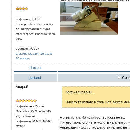
Кофемолка:BJ 68
Ростер:Kaldi coffee roaster
Др. оборудование: турка
френч пресс. Воронка Hario
V60.
Сообщений: 157
Спасибо сказали 26 раз в
19 постах
Наверх
jurland
Ср ф
Андрей
Zorg написал(а)
...
Ничего тяжёлого в этом нет, зажал меж
Кофемашина:Rocket
Mozzafiato Cr R, lever MD-
77, La Pavoni
Начинается. Из крайности в крайность.
Кофемолка:MD-83, MD-63,
Ничего тяжелого - это молоть на электри
MYM51
жерновами - долго, но действительно не 