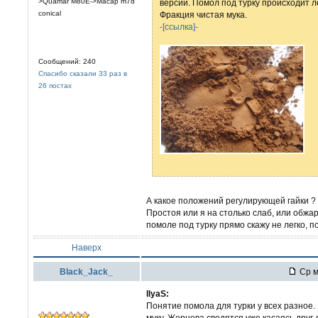
>Quamar M80E->Macap m7d
версии. Помол под турку происходит л
conical
Фракция чистая мука.
-[ссылка]-
Сообщений: 240
Спасибо сказали 33 раз в
26 постах
А какое положений регулирующей гайки ? Т
Простоя или я на столько слаб, или обжа
помоле под турку прямо скажу не легко, п
Наверх
Black_Jack_
Ср м
IlyaS:
Понятие помола для турки у всех разное.
муку. Жернова сводятся уже касаясь друг