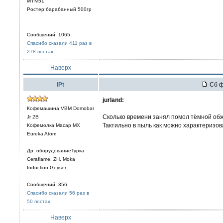
MYM51
Ростер:барабанный 500гр
Сообщений: 1065
Спасибо сказали 411 раз в
278 постах
Наверх
IPt
Сб ф
jurland:
Кофемашина:VBM Domobar
Сколько времени занял помол тёмной обжа
Jr 2B
Тактильно в пыль как можно характеризов
Кофемолка:Macap MX
Eureka Atom
Др. оборудованиеТурка
Ceraflame, ZH, Moka
Induction Geyser
Сообщений: 356
Спасибо сказали 56 раз в
50 постах
Наверх