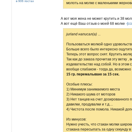
в 906 постах
молоть на молке с маленькими жернова
А вот моя жена не может крутить и 38 мол
А вот ещё Ваш отзыв о моей 68 молке
-[с
jurland написал(а)
...
Пользоваться молкой одно удовольств
Больше всего было интересно ощутить 
Теперь этот вопрос снят. Крутить молк
Так как до заказа прочитав эту ветку , 
издевательство над собой. Но в этом 
вообще слабаком - тогда да, возможно
15 гр. перемалываю за 15 сек.
Особые плюсы:
1) Минимум занимаемого места
2) Никакого шума от моторов
3) Нет танцев на счет дозированного
давилки, продувалки и т.д....
4) Чистота после помола. Никакой до
Из минусов:
Нужно учесть, что стакан молки широк
стакана пересыпать за одну секунду в 