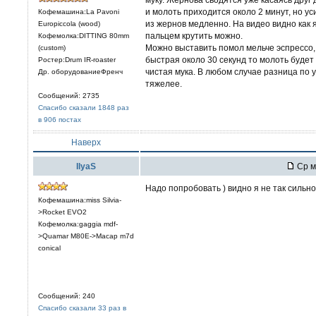
и молоть приходится около 2 минут, но ус
Кофемашина:La Pavoni
из жернов медленно. На видео видно как
Europiccola (wood)
пальцем крутить можно.
Кофемолка:DITTING 80mm
Можно выставить помол мельче эспрессо,
(custom)
быстрая около 30 секунд то молоть будет
Ростер:Drum IR-roaster
чистая мука. В любом случае разница по 
Др. оборудованиеФренч
тяжелее.
Сообщений: 2735
Спасибо сказали 1848 раз
в 906 постах
Наверх
IlyaS
Ср м
Надо попробовать ) видно я не так сильно
Кофемашина:miss Silvia-
>Rocket EVO2
Кофемолка:gaggia mdf-
>Quamar M80E->Macap m7d
conical
Сообщений: 240
Спасибо сказали 33 раз в