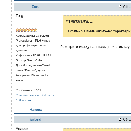
Zorg
Сб ф
Zorg
IPt написал(а)
...
Тактильно в пыль как можно характери
Кофемашина:La Pavoni
Professional - PLH + mod
для профилирования
Разотрите между пальцами, при этом кру
давления
Кофемолка:BJ-68 , BJ-71
Ростер:Gene Cafe
Др. оборудованиеFrench
press "Bodum", турка,
Aeropress, Bialetti moka,
kruve.
Сообщений: 1541
Спасибо сказали 564 раз в
450 постах
Наверх
jurland
Сб ф
Андрей