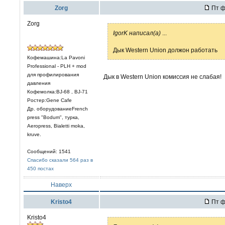
Zorg
Пт ф
Zorg
IgorK написал(а)
...
Дык Western Union должон работать
Кофемашина:La Pavoni
Professional - PLH + mod
для профилирования
Дык в Western Union комиссия не слабая!
давления
Кофемолка:BJ-68 , BJ-71
Ростер:Gene Cafe
Др. оборудованиеFrench
press "Bodum", турка,
Aeropress, Bialetti moka,
kruve.
Сообщений: 1541
Спасибо сказали 564 раз в
450 постах
Наверх
Kristo4
Пт ф
Kristo4