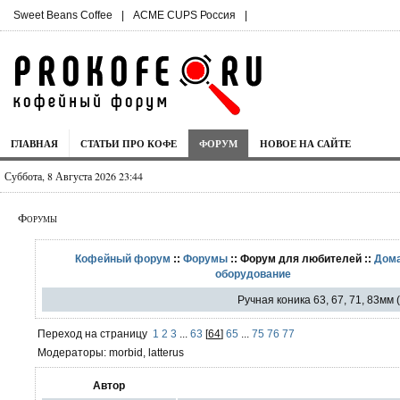
Sweet Beans Coffee
|
ACME CUPS Россия
|
ГЛАВНАЯ
СТАТЬИ ПРО КОФЕ
ФОРУМ
НОВОЕ НА САЙТЕ
Суббота, 8 Августа 2026 23:44
Форумы
Кофейный форум
::
Форумы
:: Форум для любителей ::
Дом
оборудование
Ручная коника 63, 67, 71, 83мм
Переход на страницу
1
2
3
...
63
[
64
]
65
...
75
76
77
Модераторы: morbid, latterus
Автор