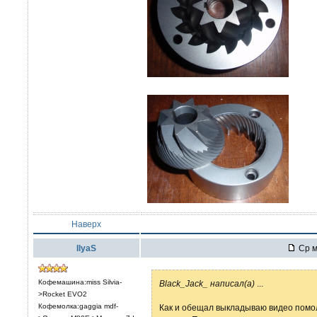
Наверх
IlyaS
Ср м
Кофемашина:miss Silvia-
Black_Jack_ написал(а)
...
>Rocket EVO2
Кофемолка:gaggia mdf-
Как и обещал выкладываю видео помол