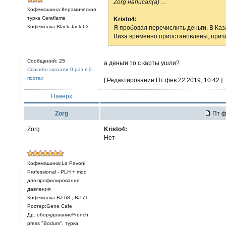
Zorg написал(а)
...
Кофемашина:Керамическая
турка Ceraflame
Kristo4:
Кофемолка:Black Jack 63
Я пробовал перечислить деньги. В Каз
Виза временно приостановлены, прич
Сообщений: 25
а деньги то с карты ушли?
Спасибо сказали 0 раз в 0
постах
[ Редактирование Пт фев 22 2019, 10:42 ]
Наверх
Zorg
Пт ф
Zorg
Kristo4:
Нет
Кофемашина:La Pavoni
Professional - PLH + mod
для профилирования
давления
Кофемолка:BJ-68 , BJ-71
Ростер:Gene Cafe
Др. оборудованиеFrench
press "Bodum", турка,