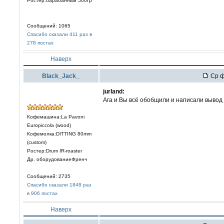
Ростер:барабанный 500гр
Сообщений: 1065
Спасибо сказали 411 раз в
278 постах
Наверх
Black_Jack_
Ср ф
jurland:
Ага и Вы всё обобщили и написали вывод 
Кофемашина:La Pavoni
Europiccola (wood)
Кофемолка:DITTING 80mm
(custom)
Ростер:Drum IR-roaster
Др. оборудованиеФренч
Сообщений: 2735
Спасибо сказали 1848 раз
в 906 постах
Наверх