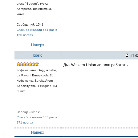
press "Bodum", турка,
Aeropress, Bialetti moka,
kruve.
Сообщений: 1541
Спасибо сказали 564 раз в
450 постах
Наверх
IgorK
Пт ф
Дык Western Union должон работать
Кофемашина:Gaggia Tebe,
La Pavoni Europiccola EL
Кофемолка:Eureka Atom
Specialty 65E, Feldgrind, BJ
63mm
Сообщений: 1233
Спасибо сказали 303 раз в
271 постах
Наверх