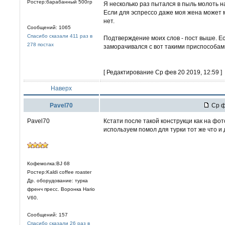
Ростер:барабанный 500гр
Я несколько раз пытался в пыль молоть на 
Если для эспрессо даже моя жена может м
нет.
Сообщений: 1065
Спасибо сказали 411 раз в
Подтверждение моих слов - пост выше. Есл
278 постах
заморачивался с вот такими приспособам
[ Редактирование Ср фев 20 2019, 12:59 ]
Наверх
Pavel70
Ср ф
Pavel70
Кстати после такой конструкци как на фо
используем помол для турки тот же что и
Кофемолка:BJ 68
Ростер:Kaldi coffee roaster
Др. оборудование: турка
френч пресс. Воронка Hario
V60.
Сообщений: 157
Спасибо сказали 26 раз в