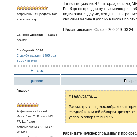
Так вот по усилию 47-ая гораздо легче, 
Вообще говоря, для ручных молок, разра
подбираются другие, чем для электро, "м
Кофемашина:Предпочитаю
они сами мельче и угол их наклона по от
альтернативу
[ Редактирование Ср фев 20 2019, 03:24 ]
Др. оборудование: Чашка с
ложкой
Сообщений: 5594
Спасибо сказали 1465 раз
в 1087 постах
Наверх
jurland
Ср ф
Андрей
IPt написал(а)
...
Рассматриваю целесообразность прио
Кофемашина:Rocket
средней и тёмной обжарки прежде всег
Mozzafiato Cr R, lever MD-
условно говоря "в пыль" ?
77, La Pavoni
Кофемолка:MD-83, MD-63,
MYM51
Как видите человек спрашивал и про сред