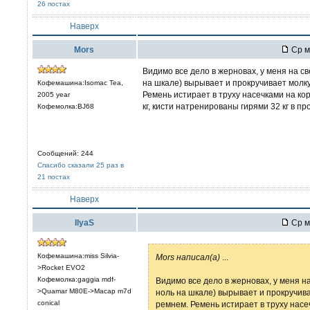
26 постах
Наверх
Mors
Ср м
Видимо все дело в жерновах, у меня на с
на шкале) вырывает и прокручивает молк
Кофемашина:Isomac Tea,
Ремень истирает в труху насечками на кор
2005 year
кг, кисти натренированы гирями 32 кг в пр
Кофемолка:BJ68
Сообщений: 244
Спасибо сказали 25 раз в
21 постах
Наверх
IlyaS
Ср м
Кофемашина:miss Silvia-
Mors написал(а)
...
>Rocket EVO2
Кофемолка:gaggia mdf-
Видимо все дело в жерновах, у меня н
>Quamar M80E->Macap m7d
ноль на шкале) вырывает и прокручив
conical
ремнем. Ремень истирает в труху насе