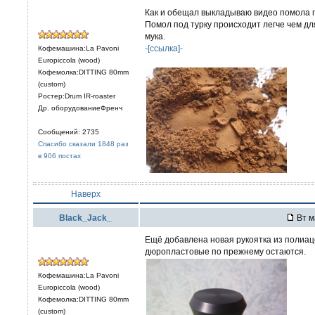
Как и обещал выкладываю видео помола п
Помол под турку происходит легче чем дл
мука.
-[ссылка]-
Кофемашина:La Pavoni
Europiccola (wood)
Кофемолка:DITTING 80mm
(custom)
Ростер:Drum IR-roaster
Др. оборудованиеФренч
Сообщений: 2735
Спасибо сказали 1848 раз
в 906 постах
Наверх
Black_Jack_
Вт м
Ещё добавлена новая рукоятка из полиаце
дюропластовые по прежнему остаются.
Кофемашина:La Pavoni
Europiccola (wood)
Кофемолка:DITTING 80mm
(custom)