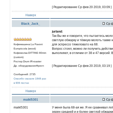
[ Редактирование Ср фев 20 2019, 03:09 ]
Наверх
Black_Jack_
Ср ф
jurland:
Так Вы же и говорите, что пытаетесь моло
светлую обжарку и тёмную молоть также н
для эспрессо тяжеловато на 68.
Кофемашина:La Pavoni
Вопрос стоял, можно ли получить действи
Europiccola (wood)
выполняют, в отличии от 38 и 47 версий.
Кофемолка:DITTING 80mm
(custom)
Ростер:Drum IR-roaster
[ Редактирование Ср фев 20 2019, 03:19 ]
Др. оборудованиеФренч
Сообщений: 2735
Спасибо сказали 1848 раз
в 906 постах
Наверх
maikl5301
Ср ф
maikl5301
У меня была 68-ая же. Я ее сравнивал ло
зерен средней и и более светлой обжарки