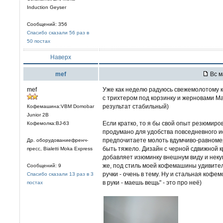
Induction Geyser
Сообщений: 356
Спасибо сказали 56 раз в
50 постах
Наверх
mef
Вс м
mef
Уже как неделю радуюсь свежемолотому к
с трихтером под корзинку и жерновами Ma
результат стабильный)
Кофемашина:VBM Domobar
Junior 2B
Если кратко, то я бы свой опыт резюмиро
Кофемолка:BJ-63
продумано для удобства повседневного и
предпочитаете молоть вдумчиво-равномер
Др. оборудованиефренч-
быть тяжело. Дизайн с черной сдвижной 
пресс, Bialetti Moka Express
добавляет изюминку внешнум виду и некую
же, под стиль моей кофемашины удивител
Сообщений: 9
ручки - очень в тему. Ну и стальная кофем
Спасибо сказали 13 раз в 3
в руки - маешь вещь" - это про неё)
постах