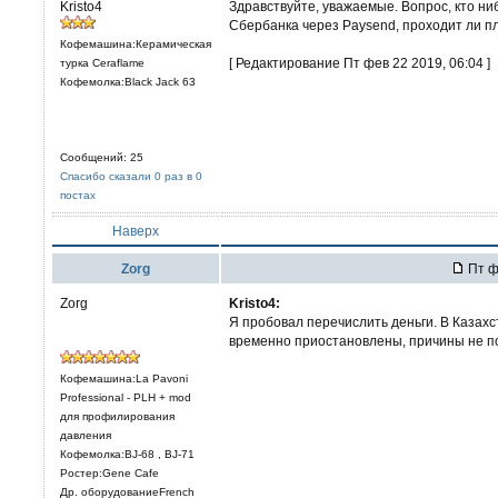
Kristo4
Здравствуйте, уважаемые. Вопрос, кто ниб
Сбербанка через Paysend, проходит ли п
Кофемашина:Керамическая
[ Редактирование Пт фев 22 2019, 06:04 ]
турка Ceraflame
Кофемолка:Black Jack 63
Сообщений: 25
Спасибо сказали 0 раз в 0
постах
Наверх
Zorg
Пт ф
Zorg
Kristo4:
Я пробовал перечислить деньги. В Казахс
временно приостановлены, причины не п
Кофемашина:La Pavoni
Professional - PLH + mod
для профилирования
давления
Кофемолка:BJ-68 , BJ-71
Ростер:Gene Cafe
Др. оборудованиеFrench