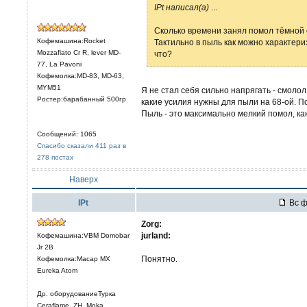
IPt написал(а)
...
Сколько времени занял помол тёмной о
Кофемашина:Rocket
Тактильно в пыль как можно характери
Mozzafiato Cr R, lever MD-
что?
77, La Pavoni
Кофемолка:MD-83, MD-63,
MYM51
Я не стал себя сильно напрягать - смолол
Ростер:барабанный 500гр
какие усилия нужны для пыли на 68-ой. По
Пыль - это максимально мелкий помол, ка
Сообщений: 1065
Спасибо сказали 411 раз в
278 постах
Наверх
IPt
Вс ф
Zorg:
jurland:
Кофемашина:VBM Domobar
Jr 2B
Понятно.
Кофемолка:Macap MX
Eureka Atom
Др. оборудованиеТурка
Ceraflame, ZH, Moka