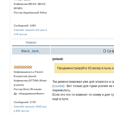
Кофемолка:MD-83, MD-63,
MYM51
Ростер:барабанный 500гр
Сообщений: 1065
Спасибо сказали 411 раз в
278 постах
Наверх
Black_Jack_
Ср ф
jurland:
Продемонстрируйте 63 молку в пыль на 
Кофемашина:La Pavoni
Europiccola (wood)
Кофемолка:DITTING 80mm
Так демонстрировал уже для эспрессо и с
(custom)
[ссылка]-
. Вот только для турки усилия н
Ростер:Drum IR-roaster
перемолоть.
Др. оборудованиеФренч
Если это что то изменит то сниму и для ту
ещё в пути.
Сообщений: 2735
Спасибо сказали 1848 раз
в 906 постах