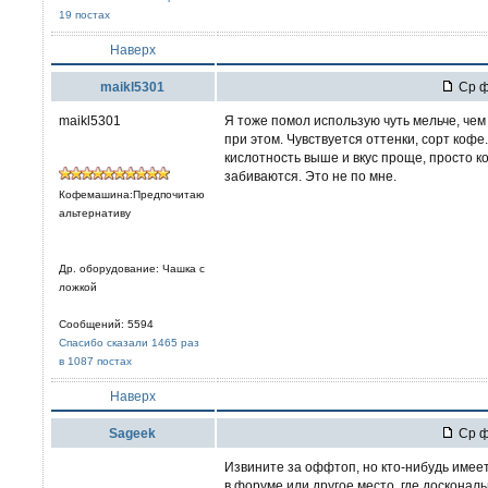
19 постах
Наверх
maikl5301
Ср ф
maikl5301
Я тоже помол использую чуть мельче, чем 
при этом. Чувствуется оттенки, сорт кофе
кислотность выше и вкус проще, просто 
забиваются. Это не по мне.
Кофемашина:Предпочитаю
альтернативу
Др. оборудование: Чашка с
ложкой
Сообщений: 5594
Спасибо сказали 1465 раз
в 1087 постах
Наверх
Sageek
Ср ф
Извините за оффтоп, но кто-нибудь имеет
в форуме или другое место, где досконал