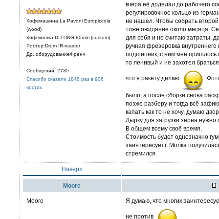
вчера её доделал до рабочего с
регулировочное кольцо из герман
не нашёл. Чтобы собрать второй 
Кофемашина:La Pavoni Europiccola
тоже ожидание около месяца. Се
(wood)
для себя и не считаю затраты, д
Кофемолка:DITTING 80mm (custom)
ручная фрезеровка внутреннего 
Ростер:Drum IR-roaster
подшипник, с ним мне пришлось 
Др. оборудованиеФренч
то ленивый и не захотел браться 
Сообщений: 2735
что я ракету делаю
Фото
Спасибо сказали 1848 раз в 906
постах
было, а после сборки снова раск
позже разберу и тогда всё зафик
капать как то не хочу, думаю дво
Дырку для загрузки зерна нужно 
В общем всему своё время.
Стоимость будет однозначно гум
заинтересует). Молка получилась
стремился.
Наверх
Moore
Moore
Я думаю, что многих заинтересуе
не против