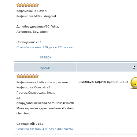
Кофемашина:Pavoni
Кофемолка:MC99, Aergrind
Др. оборудованиеV60, Wilfa,
Aeropress, Soy, френч
Сообщений: 757
Спасибо сказали 229 раз в 171 постах
Наверх
igor.v
в мелкую серию однозначно
Кофемашина:Dalla corte super mini
Кофемолка:Compak e8
Ростер:Сковоррдка, jimatu
Др.
оборудованиеAcaia●AeroPress●Bialetti
Moka express● турка сeraflame●Bodum
chambord
Сообщений: 2181
Спасибо сказали 411 раз в 300 постах