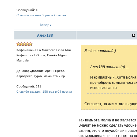
Сообщений: 18
Спасибо сказали 2 раз в 2 постах
Наверх
Алех188
Кофемашина:La Marzocco Linea Mini
Fusion написал(а)
...
Кофемолка:HG one, Eureka Mignon
Manuale
Алех188 написал(а)
...
Др. оборудование:Френч-Пресс,
Аэропресс, турка, макинета и пр.
И компактный. Хотя молка
пренебречь компактностью
Сообщений: 621
использования.
Спасибо сказали 158 раз в 94 постах
Согласен, но для этого и су
Так ведь эта молка и не являетс
Значит ее можно сделать удобне
взгляд, это его неудобный приво
что мельница явно не тянет на п