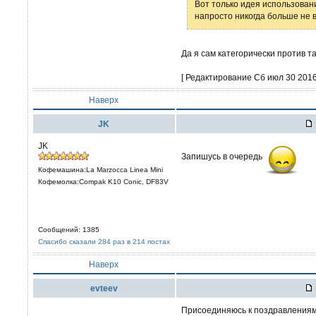
Вот только идея использован
напросто никогда больше не в
Да я сам категорически против т
[ Редактирование Сб июл 30 2016,
Наверх
JK
JK
Запишусь в очередь
Кофемашина:La Marzocca Linea Mini
Кофемолка:Compak K10 Conic, DF83V
Сообщений: 1385
Спасибо сказали 284 раз в 214 постах
Наверх
evteev
Присоединяюсь к поздравлениям!