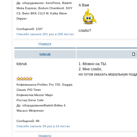
Др. оборудование: AeroPress, Bialetti
А Вам
Moka Express, Bodum Chambord, SOY
C3, Beko BKK 2113 M, Kalita Wave
Dripper
Сообщений: 1187
слабо?
Спасибо сказали 261 раз в 208 постах
Наверх
tobruk
tobruk
1. Можно на ТЫ.
2. Мне слабо,
но готов оказать моральную под
Кофемашина:Profitec Pro 700, Gaggia
Classic PID Timer
Кофемолка:Mazzer Major
Ростер:Gene Cafe
Др. оборудованиеBialetti Brikka 4,
Wacaco Minipresso
Сообщений: 88
Спасибо сказали 28 раз в 14 постах
Наверх