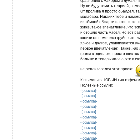
сравнению с майором и думал, ч
Ну не буду томить теорией, самое
От пролива я просто обалдел, та
малабара. Никаких тебе и намёко
из тёмной обжарки по консистенц
жиже, такое впечатление, что э
и отошло часть масел. Но вот ра
коники он немножко грубее что 
яркое и долгое, улавливаются уж
первое впечатление). Также, как 
грамм в одинарке просто шик по
больше и теперь жалею, что в сво
не реализовался этот проект
К вниманию НОВЫЙ тип кофемол
Полезные ссылки:
-[ссылка]-
-[ссылка]-
-[ссылка]-
-[ссылка]-
-[ссылка]-
-[ссылка]-
-[ссылка]-
-[ссылка]-
-[ссылка]-
-[ссылка]-