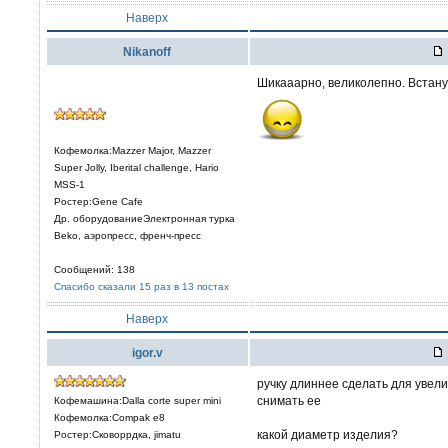
Наверх
Nikanoff
Шикааарно, великолепно. Встану
Кофемолка:Mazzer Major, Mazzer
Super Jolly, Iberital challenge, Hario
MSS-1
Ростер:Gene Cafe
Др. оборудованиеЭлектронная турка
Beko, аэропресс, френч-пресс
Сообщений: 138
Спасибо сказали 15 раз в 13 постах
Наверх
igor.v
ручку длиннее сделать для увел
снимать ее
Кофемашина:Dalla corte super mini
Кофемолка:Compak e8
какой диаметр изделия?
Ростер:Сковоррдка, jimatu