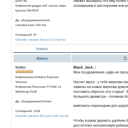
сможет выбирать что ему более 
junior db
основанием и шестернями или р
Кофемолка:gaggia mdf, mazzer major,
kyocera CM-45CF
Др. оборудованиеbodum
columbia,hario V60 Set
Сообщений: 87
Спасибо сказали 16 раз в 12 постах
Наверх
Matteo
Matteo
Black_Jack_:
Мои поздравления, едва не прозе
Кофемашина:Ambient Espresso
Насчет вкуса - у тебя жернова п
Vesuvius
замены на новые жернова доволь
Кофемолка:Fiorenzato F71KM, 2x
поставить обратно эти старые".
Mahlkönig ProM
большого диаметра - головная бо
Др. оборудованиеChemex
комплекте переходник для шуру
Сообщений: 1329
Спасибо сказали 532 раз в 342 постах
Чтобы в руках держать удобнее 
достаточно неопреновую рубашку