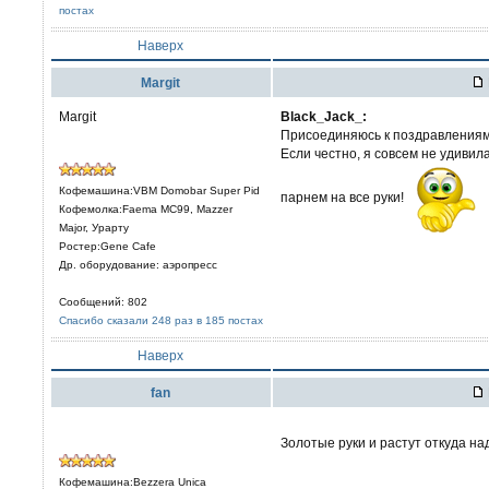
постах
Наверх
Margit
Margit
Black_Jack_:
Присоединяюсь к поздравлениям
Если честно, я совсем не удиви
Кофемашина:VBM Domobar Super Pid
парнем на все руки!
Кофемолка:Faema MC99, Mazzer
Major, Урарту
Ростер:Gene Cafe
Др. оборудование: аэропресс
Сообщений: 802
Спасибо сказали 248 раз в 185 постах
Наверх
fan
Золотые руки и растут откуда н
Кофемашина:Bezzera Unica