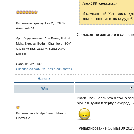
Алех188 написал(а)
...
И компактный. Хотя молка дл
компактностью в пользу удобс
Кофемолка:Урарту, Feld2, ECM S-
Automatik 64
Согласен, но для этого и сущес
Др. оборудование: AeroPress, Bialetti
Moka Express, Bodum Chambord, SOY
C3, Beko BKK 2113 M, Kalita Wave
Dripper
Сообщений: 1187
Спасибо сказали 261 раз в 208 постах
Наверх
-Wot
Black_Jack_ если что я точно во
ручная нужна в первую очередь.У
Кофемашина:Philips Saeco Minuto
HD8761/01
[ Редактирование Сб май 09 2015,