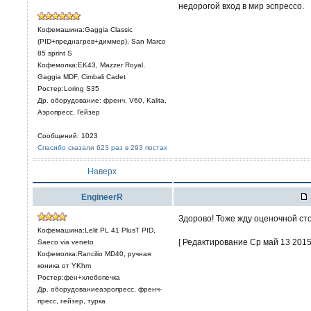
недорогой вход в мир эспрессо.
Кофемашина:Gaggia Classic
(PID+преднагрев+диммер), San Marco
85 sprint S
Кофемолка:EK43, Mazzer Royal,
Gaggia MDF, Cimbali Cadet
Ростер:Loring S35
Др. оборудование: френч, V60, Kalita,
Аэропресс, Гейзер
Сообщений: 1023
Спасибо сказали 623 раз в 293 постах
Наверх
EngineerR
Здорово! Тоже жду оценочной ст
Кофемашина:Lelit PL 41 PlusT PID,
[ Редактирование Ср май 13 2015,
Saeco via veneto
Кофемолка:Rancilio MD40, ручная
коника от YKhm
Ростер:фен+хлебопечка
Др. оборудованиеаэропресс, френч-
пресс, гейзер, турка