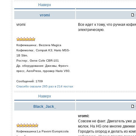
Наверх
vromi
vromi
Все идет к тому, что ручная коф
электрическую.
Кофемашина:. Bezzera Magica
Кофемолка:. Compak K3; Hario MSS-
1B Slim.
Ростер:. Gene Cofe CBR-101
Др. оборудование: Джезвы, Френч-
пресс, AeroPress, пуровер Hario V60.
Сообщений: 1709
Спасибо сказали 265 раз в 214 постах
Наверх
Black_Jack_
vromi:
Совсем не факт. Двигатель уже 
молок. На HG one многие движки
Городить огород и делать из ко
Кофемашина:La Pavoni Europiccola