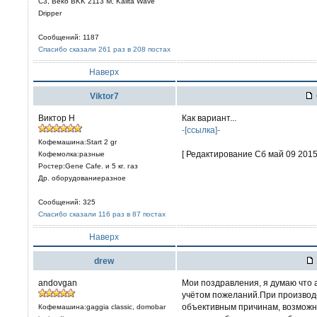
C3, Beko BKK 2113 M, Kalita Wave
Dripper
Сообщений: 1187
Спасибо сказали 261 раз в 208 постах
Наверх
Viktor7
Виктор Н
Как вариант...
-[ссылка]-
Кофемашина:Start 2 gr
[ Редактирование Сб май 09 2015,
Кофемолка:разные
Ростер:Gene Cafe. и 5 кг. газ
Др. оборудованиеразное
Сообщений: 325
Спасибо сказали 116 раз в 87 постах
Наверх
drew
andovgan
Мои поздравления, я думаю что 
учётом пожеланий.При производс
объективным причинам, возможна
Кофемашина:gaggia classic, domobar