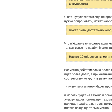
шуруповерта
Я вот шуруповёртом ещё не пробо
нужно попробовать, может наобор
может быть, достаточно нео
Что в Украине ничтожное количе
толком вовсе не нашёл. Может 
Насчет 10 оборотов ты меня 
Возможно действительно более 
идёт более долго, а при очень н
соответственно крутить ручку тя
типу вентиля и помол будет прои
и молоть будет не тяжело и помо
электризация помола при таком 
налипает слабо, а вот если покр
плотно везде где только можно.