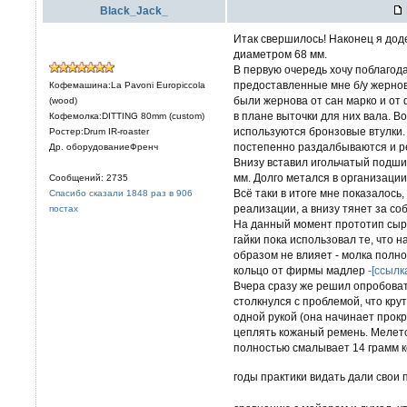
Black_Jack_
Итак свершилось! Наконец я дод
диаметром 68 мм.
В первую очередь хочу поблагод
предоставленные мне б/у жернов
Кофемашина:La Pavoni Europiccola
были жернова от сан марко и от
(wood)
в плане выточки для них вала. В
Кофемолка:DITTING 80mm (custom)
используются бронзовые втулки. 
Ростер:Drum IR-roaster
постепенно раздалбываются и р
Др. оборудованиеФренч
Внизу вставил игольчатый подши
мм. Долго метался в организации
Сообщений: 2735
Всё таки в итоге мне показалось
Спасибо сказали 1848 раз в 906
реализации, а внизу тянет за с
постах
На данный момент прототип сыро
гайки пока использовал те, что н
образом не влияет - молка полн
кольцо от фирмы мадлер
-[ссылк
Вчера сразу же решил опробоват
столкнулся с проблемой, что кру
одной рукой (она начинает прокр
цеплять кожаный ремень. Мелетс
полностью смалывает 14 грамм к
годы практики видать дали свои