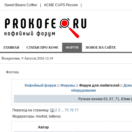
Sweet Beans Coffee
|
ACME CUPS Россия
|
ГЛАВНАЯ
СТАТЬИ ПРО КОФЕ
ФОРУМ
НОВОЕ НА САЙТЕ
Воскресенье, 9 Августа 2026 12:19
Форумы
Кофейный форум
::
Форумы
:: Форум для любителей ::
Дом
оборудование
Ручная коника 63, 67, 71, 83мм
Переход на страницу
[
1
]
2
3
...
75
76
77
Модераторы: morbid, latterus
Автор