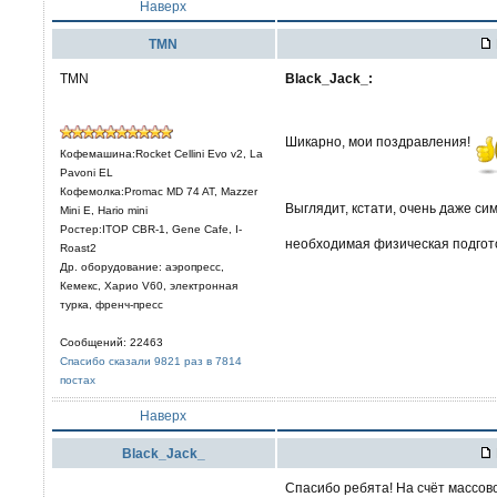
Наверх
TMN
TMN
Black_Jack_:
Шикарно, мои поздравления!
Кофемашина:Rocket Cellini Evo v2, La
Pavoni EL
Кофемолка:Promac MD 74 AT, Mazzer
Выглядит, кстати, очень даже с
Mini E, Hario mini
Ростер:ITOP CBR-1, Gene Cafe, I-
необходимая физическая подгот
Roast2
Др. оборудование: аэропресс,
Кемекс, Харио V60, электронная
турка, френч-пресс
Сообщений: 22463
Спасибо сказали 9821 раз в 7814
постах
Наверх
Black_Jack_
Спасибо ребята! На счёт массово