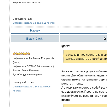
Кофемолка:Mazzer Major
Сообщений: 127
Спасибо сказали 16 раз в 11 постах
Наверх
Black_Jack_
igor.v:
ручку длиннее сделать для у
Кофемашина:La Pavoni Europiccola
случае снимать ее какой диа
(wood)
Кофемолка:DITTING 80mm (custom)
Ростер:Drum IR-roaster
Ручка выточиться другая и более
Др. оборудованиеФренч
перил. Для облегчения вращени
ограничитель поступления зерна
Сообщений: 2735
молоть и тяжко.
Спасибо сказали 1848 раз в 906
А зачем такую молку з собой воз
постах
чем достаточно. Просто не смотр
нужно будет на веса кинуть и тог
Ignas: