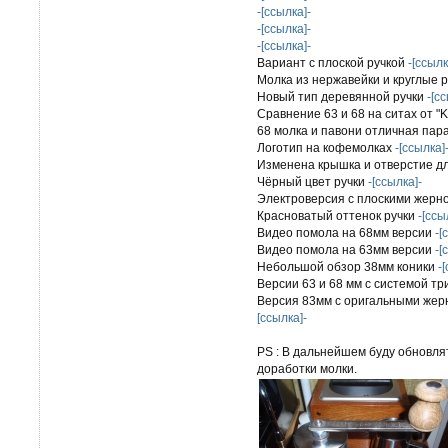
-[ссылка]-
-[ссылка]-
-[ссылка]-
Вариант с плоской ручкой
-[ссылк
Молка из нержавейки и круглые 
Новый тип деревянной ручки
-[с
Сравнение 63 и 68 на ситах от "
68 молка и павони отличная пара
Логотип на кофемолках
-[ссылка]
Изменена крышка и отверстие д
Чёрный цвет ручки
-[ссылка]-
Электроверсия с плоскими жер
Красноватый оттенок ручки
-[ссы
Видео помола на 68мм версии
-[
Видео помола на 63мм версии
-[
Небольшой обзор 38мм коники
-
Версии 63 и 68 мм с системой т
Версия 83мм с оригальными жер
[ссылка]-
PS : В дальнейшем буду обновля
доработки молки.