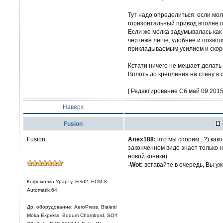
Тут надо определиться: если мо
горизонтальный привод вполне 
Если же молка задумывалась как
чертеже легче, удобнее и позво
прикладываемым усилием и скор
Кстати ничего не мешает делать 
Вплоть до крепления на стену в 
[ Редактирование Сб май 09 2015,
Наверх
Fusion
Fusion
Алех188:
что мы спорим...?) как
законченном виде знает только н
новой коники)
-Wot:
вставайте в очередь, Вы уж
Кофемолка:Урарту, Feld2, ECM S-
Automatik 64
Др. оборудование: AeroPress, Bialetti
Moka Express, Bodum Chambord, SOY