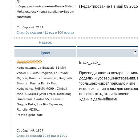
Др.
[ Редактирование Пт май 08 2015,
оборудованиеAcaia●AeroPress●Bialetti
Moka express● турка сeraflame●Bodum
chambord
Сообщений: 2181
Спасибо сказали 411 раз в 300 постах
Наверх
Ignas
Black_Jack_:
Кофемашина:La Spaziale S1 Mini
Присоединяюсь к поздравлениям
Vivaldi II, Swiss Progress, La Pavoni
доделки и усовершенствования, м
Mignon, Braun Professional , Brugnetti
"большекоников" прибыло и впеч
Simona , Faema Family First...
использования воды для снижени
Кофемолка:FAEMA MC99 , Cimbali
не возникать, это исключено.
MAX, CIMBALI (WMF) MD6, Mahlkonig
Удачи в дальнейшем!
Guatemala, Santos 55, Faema 6,
Gaggia Bella,Jura Rio Espresso,
Rancilio MD50...
Ростер:gene cafe
Сообщений: 1897
Спасибо сказали 3046 раз в 1891