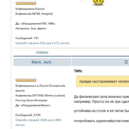
Кофемашина:Pavoni
Кофемолка:MC99, Aergrind
Др. оборудованиеV60, Wilfa,
Aeropress, Soy, френч
Сообщений: 757
Спасибо сказали 229 раз в 171 постах
Наверх
Black_Jack_
TMN:
правда настораживает необх
Кофемашина:La Pavoni Europiccola
(wood)
Кофемолка:DITTING 80mm (custom)
Да физическая сила конечно нужн
Ростер:Drum IR-roaster
например. Просто он не зря сде
Др. оборудованиеФренч
устойчива на столе и её легче б
Сообщений: 2735
Спасибо сказали 1848 раз в 906
попробовать шуроповёртом помо
постах