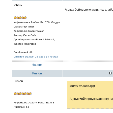
tobruk
А двух бойлерную машинку сла
Кофемашина:Profitec Pro 700, Gaggia
Classic PID Timer
Кофемолка:Mazzer Major
Ростер:Gene Cafe
Др. оборудованиеBialetti Brikka 4,
Wacaco Minipresso
Сообщений: 88
Спасибо сказали 28 раз в 14 постах
Наверх
Fusion
Fusion
tobruk написал(а)
...
А двух бойлерную машинку с
Кофемолка:Урарту, Feld2, ECM S-
Automatik 64