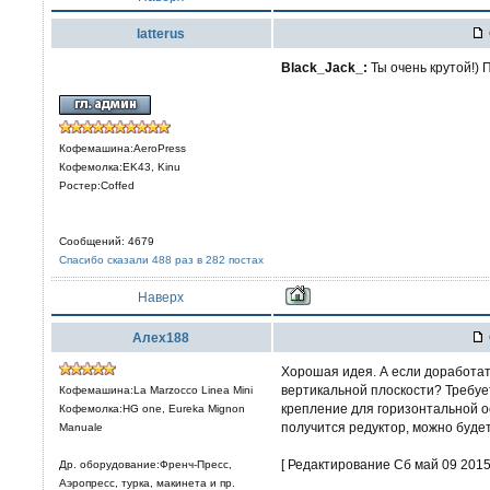
latterus
Black_Jack_:
Ты очень крутой!) 
Кофемашина:AeroPress
Кофемолка:EK43, Kinu
Ростер:Coffed
Сообщений: 4679
Спасибо сказали 488 раз в 282 постах
Наверх
Алех188
Хорошая идея. А если доработать
вертикальной плоскости? Требует
Кофемашина:La Marzocco Linea Mini
крепление для горизонтальной о
Кофемолка:HG one, Eureka Mignon
получится редуктор, можно буде
Manuale
[ Редактирование Сб май 09 2015,
Др. оборудование:Френч-Пресс,
Аэропресс, турка, макинета и пр.