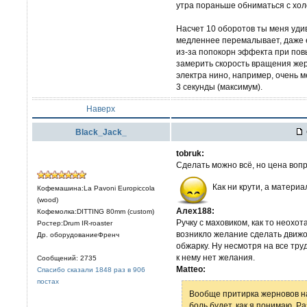
утра пораньше обниматься с хол
Насчет 10 оборотов ты меня уди
медленнее перемалывает, даже е
из-за попокорн эффекта при пов
замерить скорость вращения жер
электра нино, например, очень 
3 секунды (максимум).
Наверх
Black_Jack_
tobruk:
Сделать можно всё, но цена воп
Как ни крути, а материа
Кофемашина:La Pavoni Europiccola
(wood)
Алех188:
Кофемолка:DITTING 80mm (custom)
Ручку с маховиком, как то неохот
Ростер:Drum IR-roaster
возникло желание сделать движо
Др. оборудованиеФренч
обжарку. Ну несмотря на все тру
к нему нет желания.
Сообщений: 2735
Matteo:
Спасибо сказали 1848 раз в 906
постах
Вообще притирка жерновов на
боль будет, как я понимаю. Р