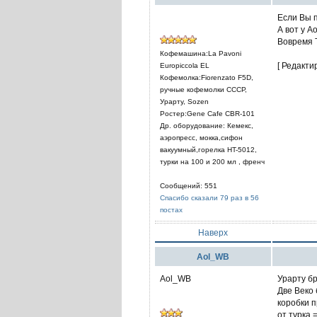
Если Вы п
А вот у A
Вовремя Т
Кофемашина:La Pavoni
[ Редакти
Europiccola EL
Кофемолка:Fiorenzato F5D,
ручные кофемолки СССР,
Урарту, Sozen
Ростер:Gene Cafe CBR-101
Др. оборудование: Кемекс,
аэропресс, мокка,сифон
вакуумный,горелка HT-5012,
турки на 100 и 200 мл , френч
Сообщений: 551
Спасибо сказали 79 раз в 56
постах
Наверх
Aol_WB
Aol_WB
Урарту б
Две Веко
коробки п
от турка =