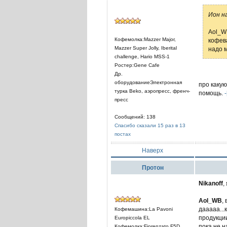
Ион н
Aol_W
Кофемолка:Mazzer Major,
кофева
Mazzer Super Jolly, Iberital
надо 
challenge, Hario MSS-1
Ростер:Gene Cafe
Др.
оборудованиеЭлектронная
про какую
турка Beko, аэропресс, френч-
помощь.
пресс
Сообщений: 138
Спасибо сказали 15 раз в 13
постах
Наверх
Протон
Nikanoff
,
Aol_WB
,
дааааа...
Кофемашина:La Pavoni
продукции
Europiccola EL
пока не н
Кофемолка:Fiorenzato F5D,