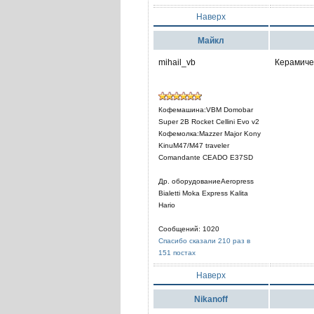
Наверх
Mайкл
mihail_vb
Керамиче
Кофемашина:VBM Domobar
Super 2B Rocket Cellini Evo v2
Кофемолка:Mazzer Major Kony
KinuM47/M47 traveler
Comandante CEADO E37SD
Др. оборудованиеAeropress
Bialetti Moka Express Kalita
Hario
Сообщений: 1020
Спасибо сказали 210 раз в
151 постах
Наверх
Nikanoff