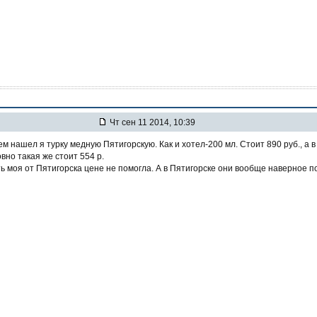
Чт сен 11 2014, 10:39
ем нашел я турку медную Пятигорскую. Как и хотел-200 мл. Стоит 890 руб., а в
вно такая же стоит 554 р.
ь моя от Пятигорска цене не помогла. А в Пятигорске они вообще наверное п