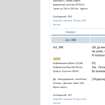
аэропресс, мокка,сифон
вакуумный,горелка HT-5012,
турки на 100 и 200 мл , френч
Сообщений: 551
Спасибо сказали 79 раз в 56
постах
Наверх
Aol_WB
Aol_WB
Ой, да мн
же реже, 
Я покупал
PS
Кофемашина:Beko 2113M
Хм... Пос
Кофемолка:Rancilio Rocky,
Во всяком
Урарту, Kyocera CM-50
[ Редакти
Др. оборудование: AeroPress,
Chemex, Джезва, Hario V60,
Френч-пресс.
Сообщений: 167
Спасибо сказали 24 раз в 19
постах