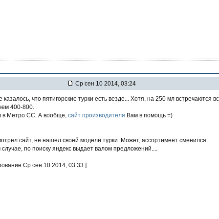
Ср сен 10 2014, 03:24
е казалось, что пятигорские турки есть везде... Хотя, на 250 мл встречаются в
чем 400-800.
 в Метро СС. А вообще,
сайт производителя
Вам в помощь =)
мотрел сайт, не нашел своей модели турки. Может, ассортимент сменился...
 случае, по поиску яндекс выдает валом предложений....
рование Ср сен 10 2014, 03:33 ]