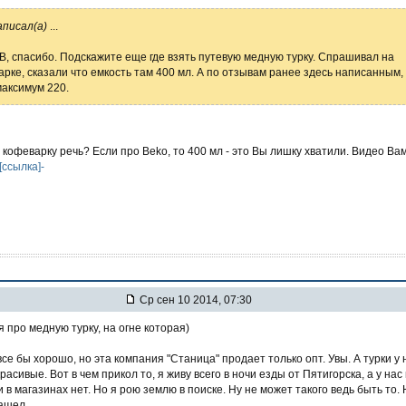
аписал(а)
...
B, cпасибо. Подскажите еще где взять путевую медную турку. Спрашивал на
рке, сказали что емкость там 400 мл. А по отзывам ранее здесь написанным,
максимум 220.
 кофеварку речь? Если про Beko, то 400 мл - это Вы лишку хватили. Видео Вам
-[ссылка]-
Ср сен 10 2014, 07:30
 я про медную турку, на огне которая)
 все бы хорошо, но эта компания "Станица" продает только опт. Увы. А турки у 
красивые. Вот в чем прикол то, я живу всего в ночи езды от Пятигорска, а у нас
 в магазинах нет. Но я рою землю в поиске. Ну не может такого ведь быть то.
ашел.