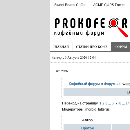
Sweet Beans Coffee
|
ACME CUPS Россия
ГЛАВНАЯ
СТАТЬИ ПРО КОФЕ
ФОРУМ
Четверг, 6 Августа 2026 12:04
Форумы
Кофейный форум
::
Форумы
:: Фор
Е
Переход на страницу
1
2
3
...
6
[
7
]
8
...
14
Модераторы: morbid, latterus
Автор
Протон