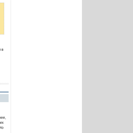
 в
нее,
 их
 Но