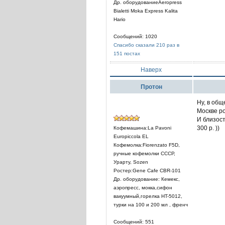
Др. оборудованиеAeropress
Bialetti Moka Express Kalita
Hario
Сообщений: 1020
Спасибо сказали 210 раз в
151 постах
Наверх
Протон
Ну, в общ
Москве ро
И близост
300 р. ))
Кофемашина:La Pavoni
Europiccola EL
Кофемолка:Fiorenzato F5D,
ручные кофемолки СССР,
Урарту, Sozen
Ростер:Gene Cafe CBR-101
Др. оборудование: Кемекс,
аэропресс, мокка,сифон
вакуумный,горелка HT-5012,
турки на 100 и 200 мл , френч
Сообщений: 551