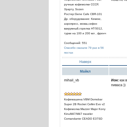
ручные кофемолки СССР,
Урарту, Sozen
Ростер:Gene Cafe CBR-101
Др. оборудование: Кемекс,
аэропресс, мокка,сифон
вакуумный,горелка HT-5012,
турки на 100 и 200 мл , френч
Сообщений: 551
Спасибо сказали 79 раз в 56
постах
Наверх
Mайкл
mihail_vb
Ион:
как 
пиваса ))
Кофемашина:VBM Domobar
Super 2B Rocket Cellini Evo v2
Кофемолка:Mazzer Major Kony
KinuM47/M47 traveler
Comandante CEADO E37SD