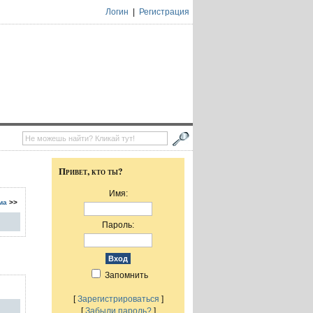
Логин
|
Регистрация
Привет, кто ты?
Имя:
ма
>>
Пароль:
Запомнить
[
Зарегистрироваться
]
[
Забыли пароль?
]