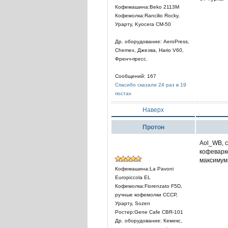
Кофемашина:Beko 2113M
Кофемолка:Rancilio Rocky,
Урарту, Kyocera CM-50
Др. оборудование: AeroPress,
Chemex, Джезва, Hario V60,
Френч-пресс.
Сообщений: 167
Спасибо сказали 24 раз в 19
постах
Наверх
Протон
Aol_WB, c
кофеварке
максимум
Кофемашина:La Pavoni
Europiccola EL
Кофемолка:Fiorenzato F5D,
ручные кофемолки СССР,
Урарту, Sozen
Ростер:Gene Cafe CBR-101
Др. оборудование: Кемекс,