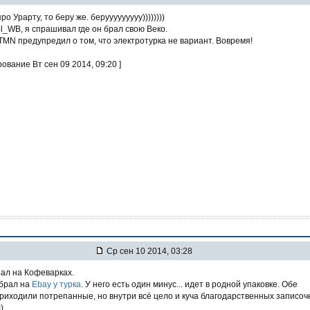
ро Урарту, то беру же. берууууууууу))))))))
ol_WB, я спрашивал где он брал свою Веко.
МN предупредил о том, что электротурка не вариант. Вовремя!
рование Вт сен 09 2014, 09:20 ]
Ср сен 10 2014, 03:28
рал на Кофеварках.
 брал на
Ebay у турка
. У него есть один минус... идет в родной упаковке. Обе
риходили потрепанные, но внутри всё цело и куча благодарственных записоч
)