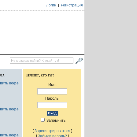
Логин
|
Регистрация
ума
Привет, кто ты?
овить кофе
Имя:
Пароль:
овить кофе
Запомнить
[
Зарегистрироваться
]
овить кофе
[
Забыли пароль?
]