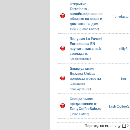
Открытие
Torrefacto –
онлайн-сервиса по
Torrefacto
обжарке на заказ и
доставке на дом
кофе
(
Home Coffee
)
Получил La Pavoni
Europiccola EN
научите, как с ней
nifty5
совладать
(
Оборудование
)
Эксплуатация
Bezzera Unica:
вопросы и ответы
fan
(
Домашнее
оборудование
)
Специальное
предложение от
TastyCoffeeS
TastyCoffeeSale.ru
(
Home Coffee
)
Переход на страницу
[
1
]
2