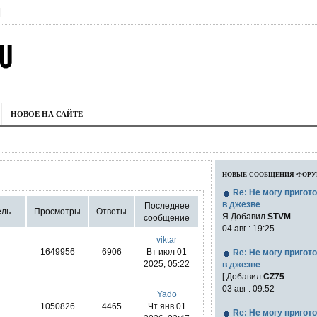
|
НОВОЕ НА САЙТЕ
новые сообщения фор
Re: Не могу пригот
в джезве
Последнее
ель
Просмотры
Ответы
Я Добавил
STVM
сообщение
04 авг : 19:25
viktar
1649956
6906
Вт июл 01
Re: Не могу пригот
2025, 05:22
в джезве
[ Добавил
CZ75
03 авг : 09:52
Yado
1050826
4465
Чт янв 01
Re: Не могу пригот