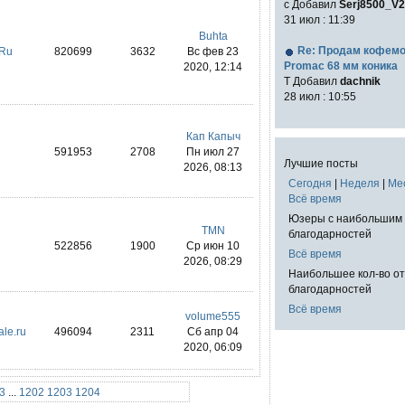
с Добавил
Serj8500_V2
31 июл : 11:39
Buhta
Re: Продам кофем
.Ru
820699
3632
Вс фев 23
Promac 68 мм коника
2020, 12:14
T Добавил
dachnik
28 июл : 10:55
Кап Капыч
591953
2708
Пн июл 27
Лучшие посты
2026, 08:13
Сегодня
|
Неделя
|
Ме
Всё время
Юзеры с наибольшим 
TMN
благодарностей
522856
1900
Ср июн 10
Всё время
2026, 08:29
Наибольшее кол-во о
благодарностей
Всё время
volume555
ale.ru
496094
2311
Сб апр 04
2020, 06:09
3
...
1202
1203
1204