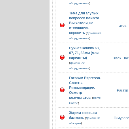
оборудование
)
Тема для глупых
вопросов или что
Вы хотели, но
aves
стеснялись
спросить
(
Домашнее
оборудование
)
Ручная коника 63,
67, 71, 83мм (мои
варианты)
Black_Jac
(
Домашнее
оборудование
)
Готовим Espresso.
Советы.
Рекомендации.
Parafin
Осмотр
результатов.
(
Home
Coffee
)
Жарим кофе...на
балконе.
Тимуров
(
Домашняя
обжарка
)