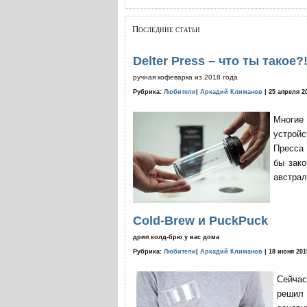
Последние статьи
Delter Press – что ты такое?
ручная кофеварка из 2018 года
Рубрика:
Любители
|
Аркадий Климанов
| 25 апреля 2
Многие
устройс
Пресса 
бы зако
австрал
Cold-Brew и PuckPuck
дрип колд-брю у вас дома
Рубрика:
Любители
|
Аркадий Климанов
| 18 июня 201
Сейчас
решил 