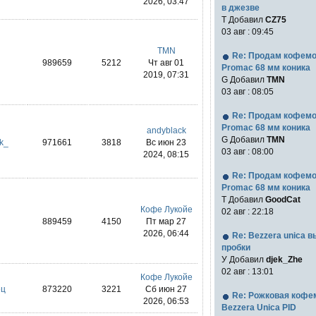
2026, 03:47
в джезве
Т Добавил
CZ75
03 авг : 09:45
TMN
Re: Продам кофем
989659
5212
Чт авг 01
Promac 68 мм коника
2019, 07:31
G Добавил
TMN
03 авг : 08:05
Re: Продам кофем
Promac 68 мм коника
andyblack
G Добавил
TMN
k_
971661
3818
Вс июн 23
03 авг : 08:00
2024, 08:15
Re: Продам кофем
Promac 68 мм коника
T Добавил
GoodCat
Кофе Лукойе
02 авг : 22:18
889459
4150
Пт мар 27
2026, 06:44
Re: Bezzera unica 
пробки
У Добавил
djek_Zhe
02 авг : 13:01
Кофе Лукойе
ец
873220
3221
Сб июн 27
Re: Рожковая коф
2026, 06:53
Bezzera Unica PID