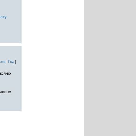
олку
сяц
|
Год
|
кол-во
тданых