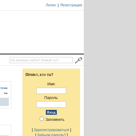
Логин
|
Регистрация
Привет, кто ты?
Имя:
 тема
>>
Пароль:
Запомнить
[
Зарегистрироваться
]
[
Забыли пароль?
]