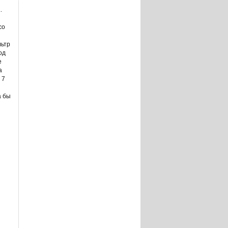
.
со
льтр
од
е
а
 7
а бы