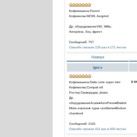
Кофемашина:Pavoni
Кофемолка:MC99, Aergrind
Др. оборудованиеV60, Wilfa,
Aeropress, Soy, френч
Сообщений: 757
Спасибо сказали 229 раз в 171 постах
Наверх
igor.v
в 
Кофемашина:Dalla corte super mini
Кофемолка:Compak e8
Ростер:Сковоррдка, jimatu
Др.
оборудованиеAcaia●AeroPress●Bialetti
Moka express● турка сeraflame●Bodum
chambord
Сообщений: 2181
Спасибо сказали 411 раз в 300 постах