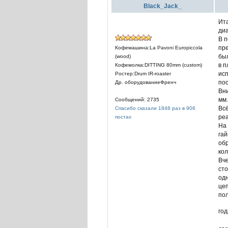
Black_Jack_
Ита
ди
В 
пр
Кофемашина:La Pavoni Europiccola
был
(wood)
в п
Кофемолка:DITTING 80mm (custom)
исп
Ростер:Drum IR-roaster
по
Др. оборудованиеФренч
Вни
мм.
Сообщений: 2735
Всё
Спасибо сказали 1848 раз в 906
реа
постах
На 
гай
обр
ко
Вче
сто
одн
цеп
пол
год