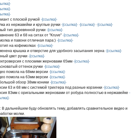
сылка]-
сылка]-
сылка]-
иант с плоской ручкой
-[ссылка]-
ка из нержавейки и круглые ручки
-[ссылка]-
-[ссылка]-
-[ссылка]-
вый тип деревянной ручки
-[ссылка]-
внение 63 и 68 на ситах от "Kruve"
-[ссылка]-
молка и павони отличная пара:)
-[ссылка]-
готип на кофемолках
-[ссылка]-
менена крышка и отверстие для удобного засыпания зерна
-[ссылка]-
рный цвет ручки
-[ссылка]-
ектроверсия с плоскими жерновами 65мм
-[ссылка]-
асноватый оттенок ручки
-[ссылка]-
део помола на 68мм версии
-[ссылка]-
део помола на 63мм версии
-[ссылка]-
большой обзор 38мм коники
-[ссылка]-
сии 63 и 68 мм с системой трихтера под разные корзинки
-[ссылка]-
рсия 83мм с оригальными жерновами от робура полностью в нержавейке
-
ылка]-
: В дальнейшем буду обновлять тему, добавлять сравнительное видео и
аботки молки.