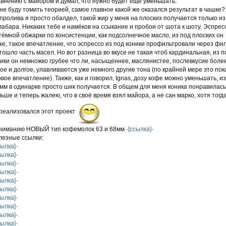
внению с майором и думал, что нужно будет ещё уменьшать.
не буду томить теорией, самое главное какой же оказался результат в чашке?.
пролива я просто обалдел, такой жир у меня на плоских получается только из
абара. Никаких тебе и намёков на ссыкание и пробои от шота к шоту. Эспрес
тёмной обжарки по консистенции, как подсолнечное масло, из под плоских он
е, такое впечатление, что эспрессо из под коники профильтровали через фи
тошло часть масел. Но вот разница во вкусе не такая чтоб кардинальная, из п
ики он немножко грубее что ли, насыщеннее, маслянистее, послевкусие боле
ое и долгое, улавливаются уже немного другие тона (по крайней мере это пок
вое впечатление). Также, как и говорил, Ignas, дозу кофе можно уменьшать, из
мм в одинарке просто шик получается. В общем для меня коника понравилась
ьше и теперь жалею, что в своё время взял майора, а не сан марко, хотя тогд
реализовался этот проект
вниманию НОВЫЙ тип кофемолок 63 и 68мм
-[ссылка]-
лезные ссылки:
сылка]-
сылка]-
сылка]-
сылка]-
сылка]-
сылка]-
сылка]-
сылка]-
сылка]-
сылка]-