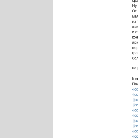
сра
Ну 
От 
мал
из 
жиж
и о
кон
ярк
пер
гра
бол
не 
К 
По
-[с
-[с
-[с
-[с
-[с
-[с
-[с
-[с
-[с
-[с