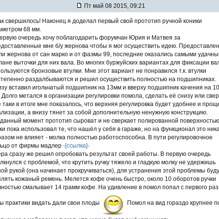
Пт май 08 2015, 09:21
к свершилось! Наконец я доделал первый свой прототип ручной коники
аметром 68 мм.
первую очередь хочу поблагодарить форумчан Юрия и Матвея за
едоставленные мне б/у жернова чтобы я мог осуществить идею. Предоставле
и жернова от сан марко и от фаэмы 99, последние оказались самыми удачн
лане выточки для них вала. Во многих буржуйских вариантах для фиксации ва
ользуются бронзовые втулки. Мне этот вариант не понравился т.к. втулки
степенно раздалбываются и решил осуществить полностью на подшипниках.
зу вставил игольчатый подшипник на 13мм и вверху подшипник качения на 1
 Долго метался в организации регулировки помола, сделать её снизу или свер
 таки в итоге мне показалось, что верхняя регулировка будет удобнее и прощ
лизации, а внизу тянет за собой дополнительную ненужную конструкцию.
данный момент прототип сыроват и не сверкает полированной поверхностью
ки пока использовал те, что нашёл у себя в гараже, но на функционал это ник
азом не влияет - молка полностью работоспособна. В пути регулировочное
льцо от фирмы мадлер
-[ссылка]-
ра сразу же решил опробовать результат своей работы. В первую очередь
лкнулся с проблемой, что крутить ручку тяжело и гладкую молку не удержишь
ой рукой (она начинает прокручиваться), для устранения этой проблемы буд
лять кожаный ремень. Мелется кофе очень быстро, около 10 оборотов ручки
ностью смалывает 14 грамм кофе. На удивление в помол попал с первого раз
ы практики видать дали свои плоды
Помол на вид гораздо крупнее п