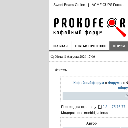
Sweet Beans Coffee
|
ACME CUPS Россия
ГЛАВНАЯ
СТАТЬИ ПРО КОФЕ
ФОРУМ
Суббота, 8 Августа 2026 17:06
Форумы
Кофейный форум
::
Форумы
:: 
обор
Р
Переход на страницу
[
1
]
2
3
...
75
76
77
Модераторы: morbid, latterus
Автор