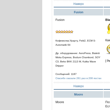
Наверх
Fusion
Fusion
Bl
Как
Кофемолка:Урарту, Feld2, ECM S-
Automatik 64
Др. оборудование: AeroPress, Bialetti
Moka Express, Bodum Chambord, SOY
[ Р
C3, Beko BKK 2113 M, Kalita Wave
Dripper
Сообщений: 1187
Спасибо сказали 261 раз в 208 постах
Наверх
Moore
Moore
Поз
Есл