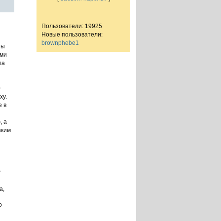
Пользователи: 19925
Новые пользователи:
brownphebe1
ны
ыми
ла
0
ху.
е в
, а
аким
у
а,
о