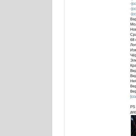
-[с
-[с
-[с
Вар
Мол
Но
Сра
68 
Ло
Из
Чё
Эл
Кр
Ви
Ви
Не
Вер
Ве
[сс
PS 
дор