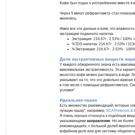
Кофе был подан к употреблению вместе в 
Через 5 минут рефрактометр стал показыв
менялись.
Имея все эти данные и взяв, что влажност
экстракцию поданного напитка.
Экстракция: 216.67г · 2.53% / 100% 
%TDS напитка: 216.67г · 2.53% / 313
%Экстракции: 216.67г · 2.53% · 100% 
Доля экстрактивных веществ жар
У каждого обжаренного зерна есть максима
максимальная экстрактивность. Эта характ
молотого кофе можно растворить в воде. Ли
указывают на то, что это довольно важная
в том числе с помощью рефрактометра. С
условия".
Идеальная чашка
Есть множество рекомендаций, которые гов
лучшую чашку", например,
SCA Protocols & B
Я очень хорошо отношусь к подобным веща
указывающими
направление
. Но не более 
рекомендациях, с большой долей вероятно
кофейном деле или для системы общепита,