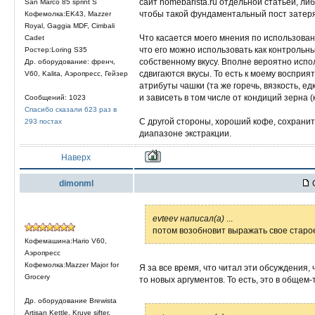
сайт homebarista.ru отдельной статьей, ли
San Marco 85 sprint S
чтобы такой фундаментальный пост затерял
Кофемолка:EK43, Mazzer
Royal, Gaggia MDF, Cimbali
Что касается моего мнения по использован
Cadet
что его можно использовать как контрольн
Ростер:Loring S35
собственному вкусу. Вполне вероятно испол
Др. оборудование: френч,
сдвигаются вкусы. То есть к моему восприя
V60, Kalita, Аэропресс, Гейзер
атрибуты чашки (та же горечь, вязкость, е
и зависеть в том числе от кондиций зерна (
Сообщений: 1023
Спасибо сказали 623 раз в
С другой стороны, хороший кофе, сохрани
293 постах
диапазоне экстракции.
Наверх
dimonml
С
evteev написал(а)
...
потом возобновит выражать свое старо
Кофемашина:Hario V60,
Аэропресс
Кофемолка:Mazzer Major for
Я за все время, что читал эти обсуждения,
Grocery
то новых аргументов. То есть, это в общем-
Др. оборудование Brewista
Artisan Kettle, Kruve sifter,