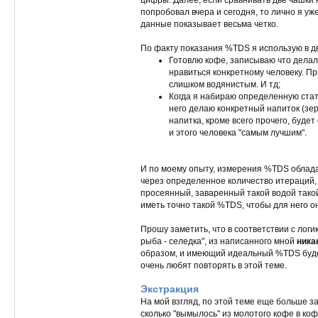
попробовал вчера и сегодня, то лично я уже
данные показывает весьма четко.
По факту показания %TDS я использую в дв
Готовлю кофе, записываю что делал
нравиться конкретному человеку. Пр
слишком водянистым. И тд;
Когда я набираю определенную стат
него делаю конкретный напиток (зерн
напитка, кроме всего прочего, буде
и этого человека "самым лучшим".
И по моему опыту, измерения %TDS обладаю
через определенное количество итераций, т
просеянный, заваренный такой водой такой
иметь точно такой %TDS, чтобы для него о
Прошу заметить, что в соответствии с логик
рыба - селедка", из написанного мной
ника
образом, и имеющий идеальный %TDS будет
очень любят повторять в этой теме.
Экстракция
На мой взгляд, по этой теме еще больше з
сколько "вымылось" из молотого кофе в к