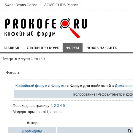
Sweet Beans Coffee
|
ACME CUPS Россия
|
ГЛАВНАЯ
СТАТЬИ ПРО КОФЕ
ФОРУМ
НОВОЕ НА САЙТЕ
Четверг, 6 Августа 2026 16:31
Форумы
Кофейный форум
::
Форумы
:: Форум для любителей ::
Домашнее
[голосование] Рефрактометр и коф
Переход на страницу
1
2
3
4
5
Модераторы: morbid, latterus
Автор
Дормидонд