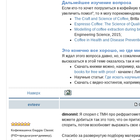
Дальнейшее изучение вопроса
Если кто-то хочет погрузиться в кофейную 
увеличить помол", то я могу порекомендова
The Craft and Science of Coffee
, Brit
Espresso Coffee: The Science of Quali
Modelling of coffee extraction during 
Engineering Science, 2015;
Coffee in Health and Disease Prevent
Это конечно все хорошо, но где мн
Я ждал этого вопроса давно, но, к сожалени
высказаться в этой теме оказалось так и н
Скачать книжки можно, например, ка
books for free with proof
- качаем с Ли
Научные статьи:
Где искать научные
Скачать с видео-хостингов, наприме
Наверх
evteev
С
dimonml:
Я спорил с ТМН про рефрактометр
можете добиться так это того, что он прит
спорить, потом возобновит выражать свое 
Кофемашина:Gaggia Classic
Спасибо за развернутую подборку материа
(PID+преднагрев+диммер),