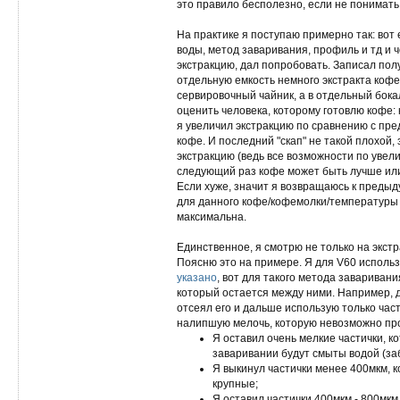
это правило бесполезно, если не понимать
На практике я поступаю примерно так: вот
воды, метод заваривания, профиль и тд и ч
экстракцию, дал попробовать. Записал пол
отдельную емкость немного экстракта кофе
сервировочный чайник, а в отдельный бокал
оценить человека, которому готовлю кофе: 
я увеличил экстракцию по сравнению с пр
кофе. И последний "скап" не такой плохой
экстракцию (ведь все возможности по увел
следующий раз кофе может быть лучше или 
Если хуже, значит я возвращаюсь к предыд
для данного кофе/кофемолки/температуры 
максимальна.
Единственное, я смотрю не только на экстр
Поясню это на примере. Я для V60 использ
указано
, вот для такого метода заваривани
который остается между ними. Например, дл
отсеял его и дальше использую только час
налипшую мелочь, которую невозможно про
Я оставил очень мелкие частички, к
заваривании будут смыты водой (заб
Я выкинул частички менее 400мкм, 
крупные;
Я оставил частички 400мкм - 800мкм