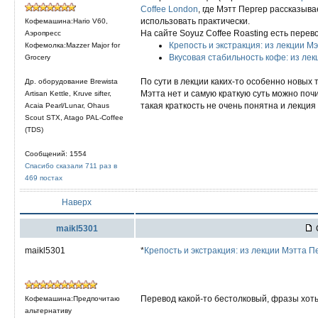
Coffee London
, где Мэтт Пергер рассказыва
использовать практически.
Кофемашина:Hario V60,
На сайте Soyuz Coffee Roasting есть перев
Аэропресс
Крепость и экстракция: из лекции М
Кофемолка:Mazzer Major for
Вкусовая стабильность кофе: из лек
Grocery
По сути в лекции каких-то особенно новых 
Др. оборудование Brewista
Мэтта нет и самую краткую суть можно поч
Artisan Kettle, Kruve sifter,
такая краткость не очень понятна и лекци
Acaia Pearl/Lunar, Ohaus
Scout STX, Atago PAL-Coffee
(TDS)
Сообщений: 1554
Спасибо сказали 711 раз в
469 постах
Наверх
maikl5301
С
maikl5301
*
Крепость и экстракция: из лекции Мэтта П
Перевод какой-то бестолковый, фразы хоть и
Кофемашина:Предпочитаю
альтернативу