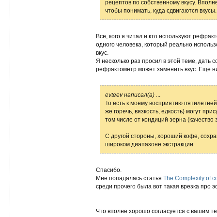
рецептов по собственному вкусу. Вполн
чтобы понимать, куда сдвигаются вкусы.
Все, кого я читал и кто используют рефрак
одного человека, который реально использ
вкус.
Я несколько раз просил в этой теме, дать с
рефрактометр может заменить вкус. Еще н
evteev написал(а)
...
То есть к моему восприятию пятилетней
же горечь, вязкость, едкость) могут пр
том числе от кондиций зерна (качество 
С другой стороны, хороший кофе, сохр
широком диапазоне экстракции.
Спасибо.
Мне попадалась статья
The Complexity of c
среди прочего была вот такая врезка про э
Что вполне хорошо согласуется с вашим те