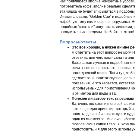
нас появляются вполне конкретные услови
потребитель кофе, вполне реально сделать
эта чашка не будет вписываться в подобны
Иными словами, "Golden Cup" и подобные и
кофейную тему и/или еще не погрузился. Н
подобные "костыли" могут стать лишними, 
выходить за их пределы. Не бойтесь этого!
Вопросы/ответы
Это все хорошо, а нужен ли мне р
Я ответить на этот вопрос не могу.
ответить, для чего вам нужна та или
Даже самая лучшая и подробная книг
если вы ее не прочитаете, осознае
повседневной жизни. Так и тут, лю
сделает ваш напиток вкуснее, если 
показания. И это касается, естеств
используемых для приготовления ко
и pH метра для воды и тд.
Полезен ли автору текста рефрак
Да, очень полезен и я его сейчас и
- это еще один ориентир, который я
понять, где я сейчас нахожусь и куд
один из множества. Мне очень близка
most delicious coffee I can". Я хочу
приготовить, и я для этого использу