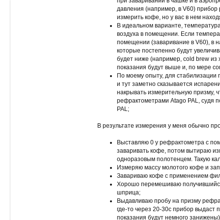
при заваривании в чашке и в аэроп
давления (например, в V60) прибор 
измерить кофе, но у вас в нем наход
В идеальном варианте, температур
воздуха в помещении. Если темпера
помещении (заваривание в V60), в 
которые постепенно будут увеличив
будет ниже (например, cold brew из 
показания будут выше и, по мере со
По моему опыту, для стабилизации 
и тут заметно сказывается испарени
накрывать измерительную призму, ч
рефрактометрами Atago PAL, судя по
PAL;
В результате измерения у меня обычно пр
Выставляю 0 у рефрактометра с по
заваривать кофе, потом вытираю и
одноразовым полотенцем. Такую кал
Измеряю массу молотого кофе и за
Завариваю кофе с применением фил
Хорошо перемешиваю получившийся 
шприца;
Выдавливаю пробу на призму рефра
где-то через 20-30с прибор выдаст 
показания будут немного занижены)