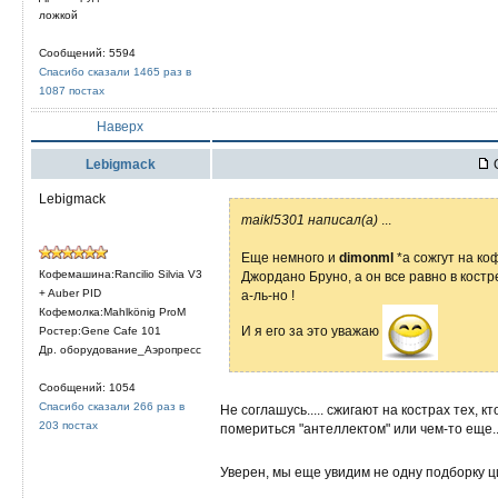
ложкой
Сообщений: 5594
Спасибо сказали 1465 раз в
1087 постах
Наверх
Lebigmack
С
Lebigmack
maikl5301 написал(а)
...
Еще немного и
dimonml
*а сожгут на ко
Кофемашина:Rancilio Silvia V3
Джордано Бруно, а он все равно в костр
+ Auber PID
а-ль-но !
Кофемолка:Mahlkönig ProM
И я его за это уважаю
Ростер:Gene Cafe 101
Др. оборудование_Аэропресс
Сообщений: 1054
Спасибо сказали 266 раз в
Не соглашусь..... сжигают на кострах тех, 
203 постах
помериться "антеллектом" или чем-то еще..
Уверен, мы еще увидим не одну подборку 