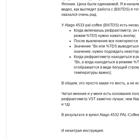
Японии. Цена была одинаковой. Я в начале 
видео, как выглядит работа с (BX/TDS) я то
оказался очень рад.
У Atago 4533 pal-coffee (BX/TDS) есть нес
Когда включаешь рефрактометр, он с
режим %TDS нужно нажать кнопку;
После выключения все повторяется
Значение °Bx или %TDS выводиться в 
значение, нужно подождать некоторо
Когда рефрактометр находиться в р
°Bx, а когда находиться в режиме %
отображается в виде бегущей строки
температуры важно);
В общем, это просто какая-то жесть, а не 
Читал мнения и у меня есть основания пола
рефрактометр VST заметно лучше, чем Ata
и тд).
В результате я купил Atago 4532 PAL-Coffee
И нехитрая инструкция: