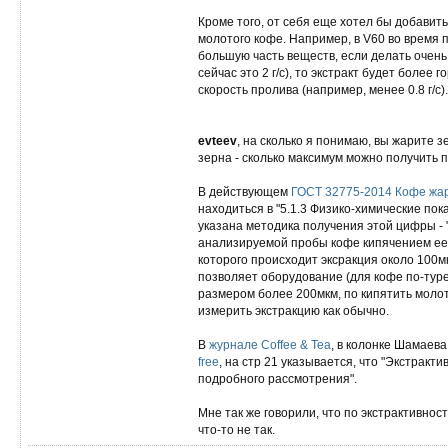
Кроме того, от себя еще хотел бы добавить
молотого кофе. Например, в V60 во время 
большую часть веществ, если делать очень
сейчас это 2 г/с), то экстракт будет более
скорость пролива (например, менее 0.8 г/с).
evteev
, на сколько я понимаю, вы жарите 
зерна - сколько максимум можно получить 
В действующем
ГОСТ 32775-2014 Кофе жар
находиться в "5.1.3 Физико-химические пок
указана методика получения этой цифры - 
анализируемой пробы кофе кипячением ее с
которого происходит эксракция около 100мк
позволяет оборудование (для кофе по-турец
размером более 200мкм, по кипятить молоты
измерить экстракцию как обычно.
В
журнале Coffee & Tea
, в колонке Шамаев
free
, на стр 21 указывается, что "Экстрак
подробного рассмотрения".
Мне так же говорили, что по экстрактивно
что-то не так.