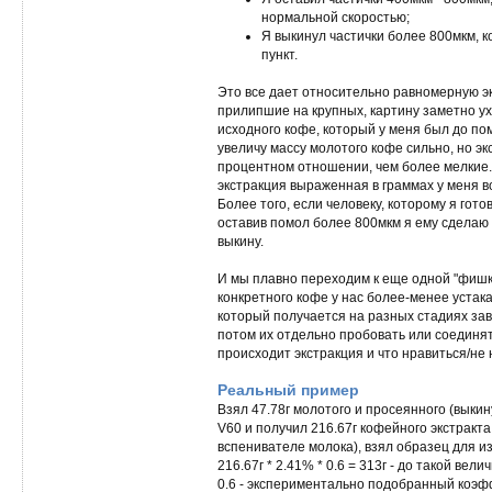
нормальной скоростью;
Я выкинул частички более 800мкм, 
пункт.
Это все дает относительно равномерную эк
прилипшие на крупных, картину заметно ух
исходного кофе, который у меня был до по
увеличу массу молотого кофе сильно, но эк
процентном отношении, чем более мелкие.
экстракция выраженная в граммах у меня в
Более того, если человеку, которому я гот
оставив помол более 800мкм я ему сделаю 
выкину.
И мы плавно переходим к еще одной "фишк
конкретного кофе у нас более-менее устак
который получается на разных стадиях зав
потом их отдельно пробовать или соединят
происходит экстракция и что нравиться/не 
Реальный пример
Взял 47.78г молотого и просеянного (выкин
V60 и получил 216.67г кофейного экстрак
вспенивателе молока), взял образец для 
216.67г * 2.41% * 0.6 = 313г - до такой ве
0.6 - экспериментально подобранный коэф