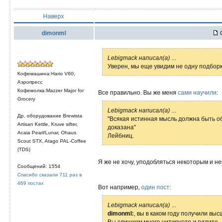
Наверх
dimonml
С
Lebigmack написал(а)
...
Уверен, мы еще увидим не одну подборк
Кофемашина:Hario V60,
Аэропресс
Кофемолка:Mazzer Major for
Все правильно. Вы же меня
сами научили
:
Grocery
Lebigmack написал(а)
...
Др. оборудование Brewista
"Всякая истинная мысль должна быть о
Artisan Kettle, Kruve sifter,
доказана"
Acaia Pearl/Lunar, Ohaus
Лейбниц.
Scout STX, Atago PAL-Coffee
(TDS)
Я же не хочу, уподобляться некоторым и н
Сообщений: 1554
Спасибо сказали 711 раз в
469 постах
Вот например,
один пост
:
Lebigmack написал(а)
...
dimonml:
, вы в каком году получили выс
Вы слишком много цитируете и гуглите..