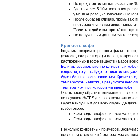
По предварительным показаниям %T
Где-то через 5-10м показания рефр
у меня образец изначально был гор
После образец сливаю, промываю п
протираю круговыми движениями и
"Залить водой и вытереть" повторяю
По полученным данным считаю экст
Крепость кофе
Когда мы говорим о крепости фильтр-кофе,
(коллоидного раствора) и масел, то креп
растворенных в кофе веществ к массе всего
Если мы возьмем вполне конкретный кофе 
веществ), то у нас будет относительно узк
будет больше всего нравиться. Кроме того,
температуры напитка, в результате чего с
температуру, при которой мы пьем кофе.
Очень прошу обратить внимание на все сло
нет лучшего %TDS для всех возможных кофе
будет наилучшим для всех людей. Да даже 
грубо говоря:
Если воды в кофе слишком мало, то 
Если воды в кофе слишком много, то
Несколько конкретных примеров. Возьмем 
после приготовления (температура должна