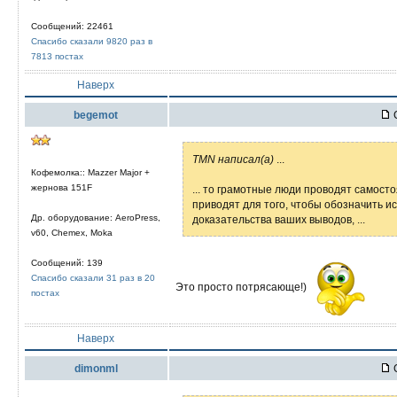
Сообщений: 22461
Спасибо сказали 9820 раз в
7813 постах
Наверх
begemot
С
TMN написал(а)
...
Кофемолка:: Mazzer Major +
жернова 151F
... то грамотные люди проводят самост
приводят для того, чтобы обозначить и
Др. оборудование: AeroPress,
доказательства ваших выводов, ...
v60, Chemex, Moka
Сообщений: 139
Спасибо сказали 31 раз в 20
Это просто потрясающе!)
постах
Наверх
dimonml
С