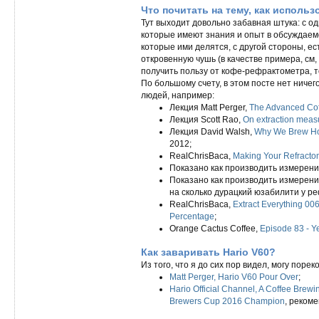
Что почитать на тему, как исполь
Тут выходит довольно забавная штука: с о
которые имеют знания и опыт в обсуждаемо
которые ими делятся, с другой стороны, ес
откровенную чушь (в качестве примера, см,
получить пользу от кофе-рефрактометра, т
По большому счету, в этом посте нет ничег
людей, например:
Лекция Matt Perger,
The Advanced Cof
Лекция Scott Rao,
On extraction mea
Лекция David Walsh,
Why We Brew H
2012;
RealChrisBaca,
Making Your Refractom
Показано как производить измерени
Показано как производить измерени
на сколько дурацкий юзабилити у ре
RealChrisBaca,
Extract Everything 00
Percentage
;
Orange Cactus Coffee,
Episode 83 - Y
Как заваривать Hario V60?
Из того, что я до сих пор видел, могу поре
Matt Perger, Hario V60 Pour Over
;
Hario Official Channel, A Coffee Brew
Brewers Cup 2016 Champion
, реком