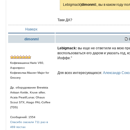
Lebigmack]
dimonml:
, вы в каком году п
Таки ДА?
Наверх
dimonml
С
Lebigmack:
вы еще не ответили на мою пр
воспользоваться его даром и указать год,
Иоффе."
Кофемашина:Hario V60,
Аэропресс
Для всех интересующихся:
Александр Сокол
Кофемолка:Mazzer Major for
Grocery
Др. оборудование Brewista
Artisan Kettle, Kruve sifter,
Acaia Pearl/Lunar, Ohaus
Scout STX, Atago PAL-Coffee
(TDS)
Сообщений: 1554
Спасибо сказали 711 раз в
469 постах