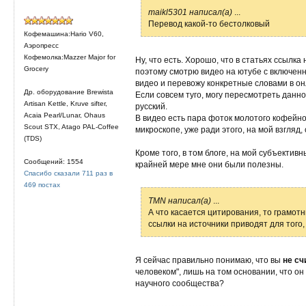
maikl5301 написал(а)
...
Перевод какой-то бестолковый
Кофемашина:Hario V60,
Аэропресс
Кофемолка:Mazzer Major for
Ну, что есть. Хорошо, что в статьях ссылк
Grocery
поэтому смотрю видео на ютубе с включенн
видео и перевожу конкретные словами в о
Др. оборудование Brewista
Если совсем туго, могу пересмотреть данн
Artisan Kettle, Kruve sifter,
русский.
Acaia Pearl/Lunar, Ohaus
В видео есть пара фоток молотого кофейн
Scout STX, Atago PAL-Coffee
микроскопе, уже ради этого, на мой взгляд, 
(TDS)
Кроме того, в том блоге, на мой субъекти
Сообщений: 1554
крайней мере мне они были полезны.
Спасибо сказали 711 раз в
469 постах
TMN написал(а)
...
А что касается цитирования, то грамот
ссылки на источники приводят для того
Я сейчас правильно понимаю, что вы
не сч
человеком", лишь на том основании, что он
научного сообщества?