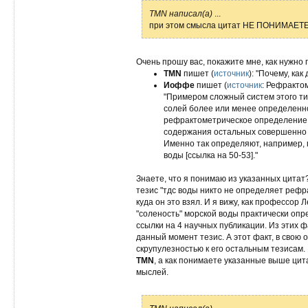
TMN написал(а)
...
при этом смысла цитат НЕ ПОНИМАЕТЕ.
Очень прошу вас, покажите мне, как нужно 
TMN
пишет (
источник
): "Почему, ка
Иоффе
пишет (
источник
: Рефрактом
"Примером сложный систем этого тип
солей более или менее определенно
рефрактометрическое определение 
содержания остальных совершенно т
Именно так определяют, например, 
воды [ссылка на 50-53]."
Знаете, что я понимаю из указанных цита
тезис "тдс воды никто не определяет рефр
куда он это взял. И я вижу, как профессор
"соленость" морской воды практически оп
ссылки на 4 научных публикации. Из этих ф
данный момент тезис. А этот факт, в свою 
скрупулезностью к его остальным тезисам.
TMN
, а как понимаете указанные выше ци
мыслей.