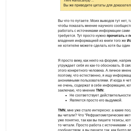
TMN написал(а)
...
Вы же приводите цитаты для доказател
Вы что-то путаете. Моих выводов тут нет, т
чтобы показать мнение научного сообществ
работать с источниками информации сами с
требуется. Тут просто нужно
прочитать
и
п
владения информацией из книги того же
И
не хотите/не можете сделать хотя бы один 
Я просто вижу, как некто на форуме, напри
утруждает себя их как-то обосновать. В св
этого конкретного человека. А личное мнен
поэтому, что естественно, я ищу информац
анонимными пользователями. И когда я чет
не очень, содержат в себе информацию, к
заключаю, что мнение
TMN
:
Не соответствует действительности
Является просто его выдумкой.
TMN
, мне уже стало интересно: а какие по
вы читали? Что "Рефрактометрические мето
уже понятно, так как вы пишите тезисы, ко
то читали. Просто работа с источниками -
сообществом, а вы пишите так, как будто 