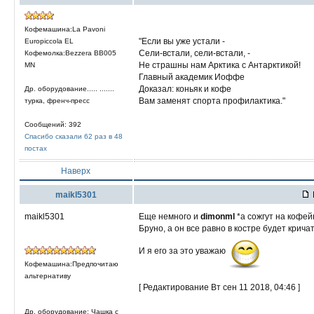
Кофемашина:La Pavoni
"Если вы уже устали -
Europiccola EL
Сели-встали, сели-встали, -
Кофемолка:Bezzera ВВ005
Не страшны нам Арктика с Антарктикой!
МN
Главный академик Иоффе
Доказал: коньяк и кофе
Др. оборудование..... .......
Вам заменят спорта профилактика."
турка, френч-пресс
Сообщений: 392
Спасибо сказали 62 раз в 48
постах
Наверх
maikl5301
maikl5301
Еще немного и
dimonml
*а сожгут на кофей
Бруно, а он все равно в костре будет крича
И я его за это уважаю
Кофемашина:Предпочитаю
альтернативу
[ Редактирование Вт сен 11 2018, 04:46 ]
Др. оборудование: Чашка с