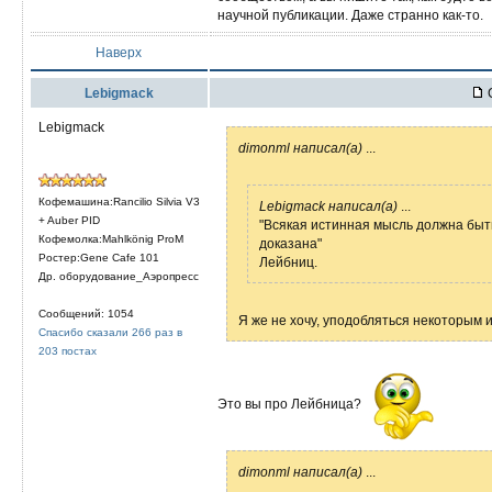
научной публикации. Даже странно как-то.
Наверх
Lebigmack
С
Lebigmack
dimonml написал(а)
...
Кофемашина:Rancilio Silvia V3
Lebigmack написал(а)
...
+ Auber PID
"Всякая истинная мысль должна быт
Кофемолка:Mahlkönig ProM
доказана"
Ростер:Gene Cafe 101
Лейбниц.
Др. оборудование_Аэропресс
Сообщений: 1054
Я же не хочу, уподобляться некоторым 
Спасибо сказали 266 раз в
203 постах
Это вы про Лейбница?
dimonml написал(а)
...