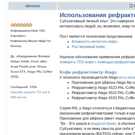
dimonml
С
Использования рефракт
Субъективный личный опыт. Это наверное п
интересовать людей, но, возможно, кому-то
Кофемашина:Hario V60,
Аэропресс
Пост является логическим продолжением:
Кофемолка:Mazzer Major for
Влажность молотого кофе
;
Grocery
Растворимый кофе
;
Др. оборудование Brewista
Научное обоснование применения рефракт
Artisan Kettle, Kruve sifter,
измерять TDS кофе с помощью рефрактом
Acaia Pearl/Lunar, Ohaus
Кофе рефрактометр Atago
Scout STX, Atago PAL-Coffee
(TDS)
У японского производителя Atago
есть нес
Приложение для айфона Atago My cof
Сообщений: 1554
Рефрактометр Atago 4523 PAL-Coffee
Спасибо сказали 711 раз в
Рефрактометр Atago 4532 PAL-Coffe
469 постах
Рефрактометр Atago 4533 PAL-Coffe
Серия PAL у Atago относиться к бюджетны
указанными рефрактометрами только в еди
Приложение для айфона умеет переводить
°Bx - Это шкала в
градусах Брикс
, в обычно
Субъективно, я не вижу смысла для себя в 
предложили модель (BX/TDS) сейчас, или (T