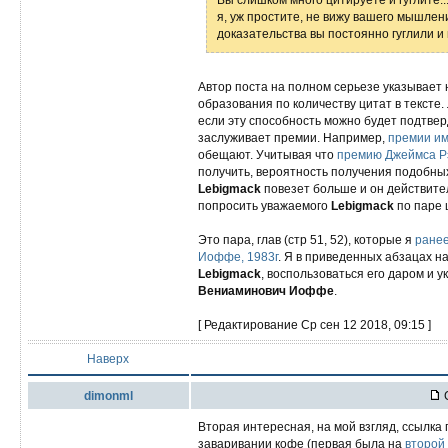
я, уж простите, не вижу вашего мышлен
доказательства вы постоянно гуглили и
Автор поста на полном серьезе указывает 
образования по количеству цитат в тексте
если эту способность можно будет подтвер
заслуживает премии. Например,
премии им
обещают. Учитывая что
премию Джеймса Р
получить, вероятность получения подобны
Lebigmack
повезет больше и он действител
попросить уважаемого
Lebigmack
по паре 
Это пара, глав (стр 51, 52), которые я
ранее
Иоффе, 1983г
. Я в приведенных абзацах н
Lebigmack
, воспользоваться его даром и 
Вениаминович Иоффе
.
[ Редактирование Ср сен 12 2018, 09:15 ]
Наверх
dimonml
С
Вторая интересная, на мой взгляд, ссылк
заваривании кофе (первая была на
второй