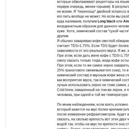
которые обволакивают рецепторы на языке,
первую очередь, менее горьким). В резуль
не всеми. Я "переношу" двойной эспрессо 
его пить вообще не может. Но если мы разб
куда наливаем, получим
Long black
или
Am
координатным образом для данного человек
хуже. Хотя, химический состав "сухой части
другим.
Я обычно завариваю кофе светлой обжарки
считает TDS=1.75%. Если TDS будет более 2
зависимости от его реального вкуса. Я же,
При этом, если дать жене кофе с TDS=1.75%,
смогу сказать только тогда, когда кофе ос
При этом, если то же самое зерно заварить
25% гранатового свежевыжатого сока), то в
химический состав) и вкусным кофе жена с
как восприятия вкуса, так и химический сос
лучше использовать зерно не тоже самое,
Cold brew, заваренный на том же зерне, я
человека, при одной и той же температуре 
По моим наблюдениям, если взять условно о
который кажется на вкус более крепким (или
после измерения рефрактометром, будет им
сказать, на сколько крепость вот этих дву
водой так, чтобы на вкус по крепости она 
цифры. Далее, если сравнивать две чашки н