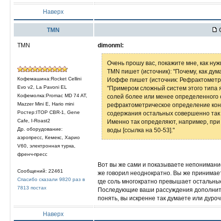
Наверх
TMN
С
TMN
dimonml:
Очень прошу вас, покажите мне, как ну
TMN пишет (источник): "Почему, как ду
Кофемашина:Rocket Cellini
Иоффе пишет (источник: Рефрактометрич
Evo v2, La Pavoni EL
"Примером сложный систем этого типа я
Кофемолка:Promac MD 74 AT,
солей более или менее определенного 
Mazzer Mini E, Hario mini
рефрактометрическое определение кон
Ростер:ITOP CBR-1, Gene
содержания остальных совершенно так 
Cafe, I-Roast2
Именно так определяют, например, при
Др. оборудование:
воды [ссылка на 50-53]."
аэропресс, Кемекс, Харио
V60, электронная турка,
френч-пресс
Вот вы же сами и показываете непонимани
Сообщений: 22461
же говорил неоднократно. Вы же приним
Спасибо сказали 9820 раз в
где соль многократно превышает остальные
7813 постах
Последующие ваши рассуждения дополните
понять, вы искренне так думаете или дуроч
Наверх