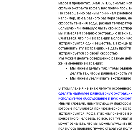
массе в процентах. Зная %TDS, сколько исп
сколько экстракта кофе у нас получилось, 
По совершенно разным причинам (зеленое 
например, из-за разного размера зерна, 
скорость течения воды, разная температур
большую или меньшую часть своих раствори
мы измеряем среднюю экстракцию всех наш
Считается, что при экстракции молотой ча
экстрагируются одни вещества, а в конце др
остановить эту экстракцию, не дать пройти
экстрагируется со своей скоростью.
Мы можем делать совершенно разные дейст
же изменению экстракции:
Мы можем делать так, чтобы
равном
делать так, чтобы равномерность у
Мы можем увеличивать
экстракцию 
В этом плане я не знаю чего-то особенного 
сделать наиболее равномерную экстракцию 
используемое оборудование и вкус конкрет
Иными словами, лимитирующим фактором эк
которые получаются при чрезмерной экстра
экстрагируются. Когда этих компонентов в 
конкретного человека, то все, вот тут хват
может означать, что мы можем улучшить вк
появилось правило: "нужно стараться получ