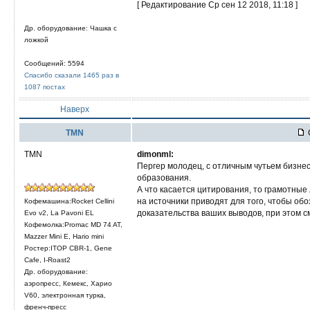
[ Редактирование Ср сен 12 2018, 11:18 ]
Др. оборудование: Чашка с
ложкой
Сообщений: 5594
Спасибо сказали 1465 раз в
1087 постах
Наверх
TMN
С
TMN
dimonml:
Пергер молодец, с отличным чутьем бизнес
образования.
А что касается цитирования, то грамотные
на источники приводят для того, чтобы об
Кофемашина:Rocket Cellini
доказательства ваших выводов, при этом 
Evo v2, La Pavoni EL
Кофемолка:Promac MD 74 AT,
Mazzer Mini E, Hario mini
Ростер:ITOP CBR-1, Gene
Cafe, I-Roast2
Др. оборудование:
аэропресс, Кемекс, Харио
V60, электронная турка,
френч-пресс