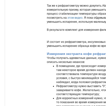
Так же к рефрактометру можно докупить At
измерительную призму, которая уменьшить
процесс стабилизации температуры образца
посмотреть на
этом видео
. Я пока обдумыв
уменьшить испарение, использую маленьку
В результате комплект для измерения филь
И состоит из рефрактометра, инсулиновых 
уменьшить испарение образца кофе во вр
Измерения экстракта кофе рефра
Чтобы получать адекватные данные, нужно
описать несколько нюансов:
В помещении, где происходит измер
там некоторое время должен находи
соответствовала температуре возду
условия, с быстро меняющейся темпе
наблюдал, когда положил рефрактом
Рефрактометру нужно выставить "0",
завариваете кофе. Желательно, что
соответствующую температуру;
Для корректных измерений нужно, чт
то показания во время измерения мо