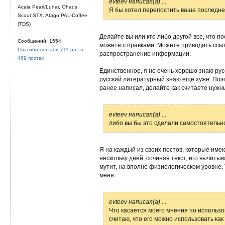
evteev написал(а)
...
Acaia Pearl/Lunar, Ohaus
Я бы хотел перепостить ваше последн
Scout STX, Atago PAL-Coffee
(TDS)
Делайте вы или кто либо другой все, что 
Сообщений: 1554
можете с правками. Можете приводить ссыл
Спасибо сказали 711 раз в
распространение информации.
469 постах
Единственное, я не очень хорошо знаю рус
русский литературный знаю еще хуже. Поэто
ранее написал, делайте как считаете нужн
evteev написал(а)
...
либо вы бы это сделали самостоятельн
Я на каждый из своих постов, которые име
нескольку дней, сочиняя текст, его вычитыв
мутит, на вполне физиологическом уровне. 
меня.
evteev написал(а)
...
Что касается моего мнения по использ
считаю, что его можно использовать ка